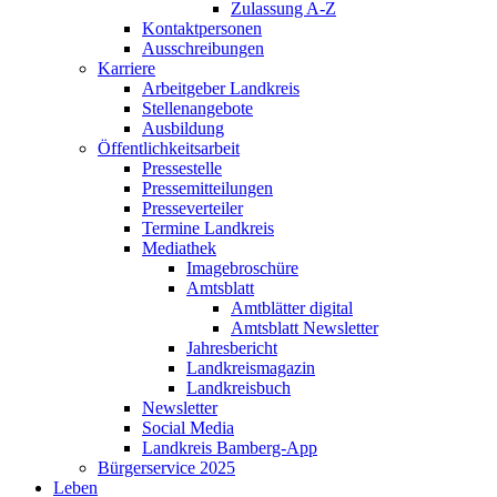
Zulassung A-Z
Kontaktpersonen
Ausschreibungen
Karriere
Arbeitgeber Landkreis
Stellenangebote
Ausbildung
Öffentlichkeitsarbeit
Pressestelle
Pressemitteilungen
Presseverteiler
Termine Landkreis
Mediathek
Imagebroschüre
Amtsblatt
Amtblätter digital
Amtsblatt Newsletter
Jahresbericht
Landkreismagazin
Landkreisbuch
Newsletter
Social Media
Landkreis Bamberg-App
Bürgerservice 2025
Leben