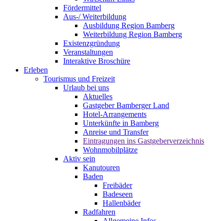
Fördermittel
Aus-/ Weiterbildung
Ausbildung Region Bamberg
Weiterbildung Region Bamberg
Existenzgründung
Veranstaltungen
Interaktive Broschüre
Erleben
Tourismus und Freizeit
Urlaub bei uns
Aktuelles
Gastgeber Bamberger Land
Hotel-Arrangements
Unterkünfte in Bamberg
Anreise und Transfer
Eintragungen ins Gastgeberverzeichnis
Wohnmobilplätze
Aktiv sein
Kanutouren
Baden
Freibäder
Badeseen
Hallenbäder
Radfahren
Allgemeine Infos