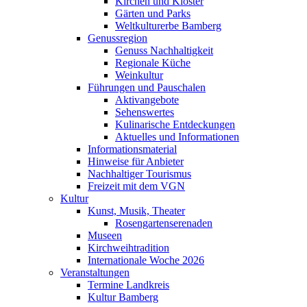
Kirchen und Klöster
Gärten und Parks
Weltkulturerbe Bamberg
Genussregion
Genuss Nachhaltigkeit
Regionale Küche
Weinkultur
Führungen und Pauschalen
Aktivangebote
Sehenswertes
Kulinarische Entdeckungen
Aktuelles und Informationen
Informationsmaterial
Hinweise für Anbieter
Nachhaltiger Tourismus
Freizeit mit dem VGN
Kultur
Kunst, Musik, Theater
Rosengartenserenaden
Museen
Kirchweihtradition
Internationale Woche 2026
Veranstaltungen
Termine Landkreis
Kultur Bamberg