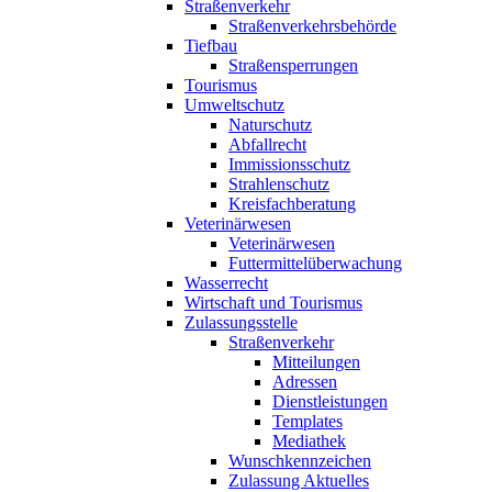
Straßenverkehr
Straßenverkehrsbehörde
Tiefbau
Straßensperrungen
Tourismus
Umweltschutz
Naturschutz
Abfallrecht
Immissionsschutz
Strahlenschutz
Kreisfachberatung
Veterinärwesen
Veterinärwesen
Futtermittelüberwachung
Wasserrecht
Wirtschaft und Tourismus
Zulassungsstelle
Straßenverkehr
Mitteilungen
Adressen
Dienstleistungen
Templates
Mediathek
Wunschkennzeichen
Zulassung Aktuelles