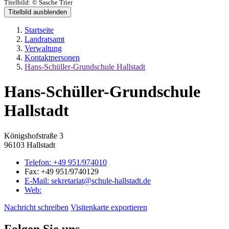
Titelbild:
© Sasche Trier
Titelbild ausblenden
Startseite
Landratsamt
Verwaltung
Kontaktpersonen
Hans-Schüller-Grundschule Hallstadt
Hans-Schüller-Grundschule
Hallstadt
Königshofstraße 3
96103 Hallstadt
Telefon:
+49 951/974010
Fax:
+49 951/9740129
E-Mail:
sekretariat@schule-hallstadt.de
Web:
Nachricht schreiben
Visitenkarte exportieren
Folgen Sie uns