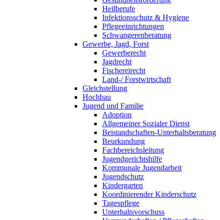
Heilberufe
Infektionsschutz & Hygiene
Pflegeeinrichtungen
Schwangerenberatung
Gewerbe, Jagd, Forst
Gewerberecht
Jagdrecht
Fischereirecht
Land-/ Forstwirtschaft
Gleichstellung
Hochbau
Jugend und Familie
Adoption
Allgemeiner Sozialer Dienst
Beistandschaften-Unterhaltsberatung
Beurkundung
Fachbereichsleitung
Jugendgerichtshilfe
Kommunale Jugendarbeit
Jugendschutz
Kindergarten
Koordinierender Kinderschutz
Tagespflege
Unterhaltsvorschuss