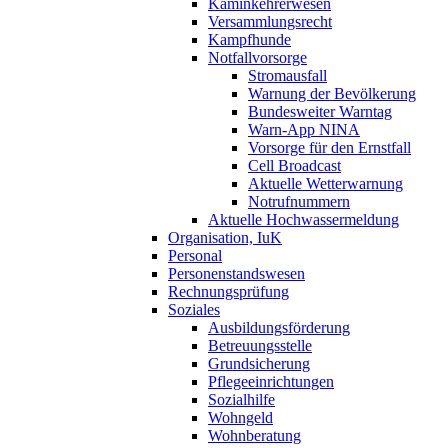
Kaminkehrerwesen
Versammlungsrecht
Kampfhunde
Notfallvorsorge
Stromausfall
Warnung der Bevölkerung
Bundesweiter Warntag
Warn-App NINA
Vorsorge für den Ernstfall
Cell Broadcast
Aktuelle Wetterwarnung
Notrufnummern
Aktuelle Hochwassermeldung
Organisation, IuK
Personal
Personenstandswesen
Rechnungsprüfung
Soziales
Ausbildungsförderung
Betreuungsstelle
Grundsicherung
Pflegeeinrichtungen
Sozialhilfe
Wohngeld
Wohnberatung