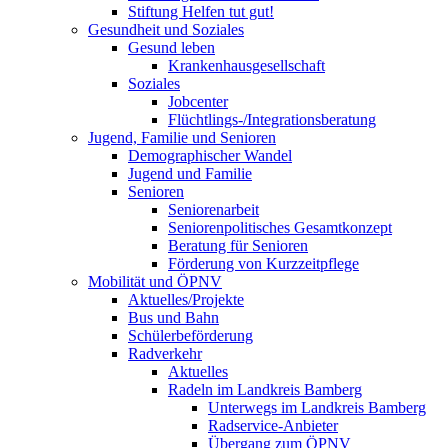
Stiftung Helfen tut gut!
Gesundheit und Soziales
Gesund leben
Krankenhausgesellschaft
Soziales
Jobcenter
Flüchtlings-/Integrationsberatung
Jugend, Familie und Senioren
Demographischer Wandel
Jugend und Familie
Senioren
Seniorenarbeit
Seniorenpolitisches Gesamtkonzept
Beratung für Senioren
Förderung von Kurzzeitpflege
Mobilität und ÖPNV
Aktuelles/Projekte
Bus und Bahn
Schülerbeförderung
Radverkehr
Aktuelles
Radeln im Landkreis Bamberg
Unterwegs im Landkreis Bamberg
Radservice-Anbieter
Übergang zum ÖPNV