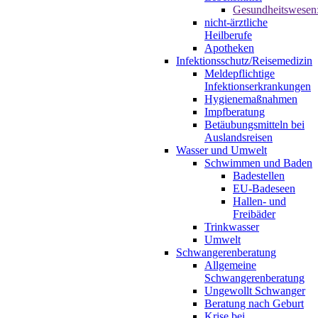
Gesundheitswesen
nicht-ärztliche
Heilberufe
Apotheken
Infektionsschutz/Reisemedizin
Meldepflichtige
Infektionserkrankungen
Hygienemaßnahmen
Impfberatung
Betäubungsmitteln bei
Auslandsreisen
Wasser und Umwelt
Schwimmen und Baden
Badestellen
EU-Badeseen
Hallen- und
Freibäder
Trinkwasser
Umwelt
Schwangerenberatung
Allgemeine
Schwangerenberatung
Ungewollt Schwanger
Beratung nach Geburt
Krise bei