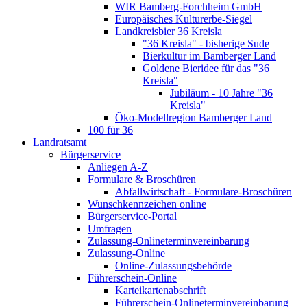
WIR Bamberg-Forchheim GmbH
Europäisches Kulturerbe-Siegel
Landkreisbier 36 Kreisla
"36 Kreisla" - bisherige Sude
Bierkultur im Bamberger Land
Goldene Bieridee für das "36
Kreisla"
Jubiläum - 10 Jahre "36
Kreisla"
Öko-Modellregion Bamberger Land
100 für 36
Landratsamt
Bürgerservice
Anliegen A-Z
Formulare & Broschüren
Abfallwirtschaft - Formulare-Broschüren
Wunschkennzeichen online
Bürgerservice-Portal
Umfragen
Zulassung-Onlineterminvereinbarung
Zulassung-Online
Online-Zulassungsbehörde
Führerschein-Online
Karteikartenabschrift
Führerschein-Onlineterminvereinbarung