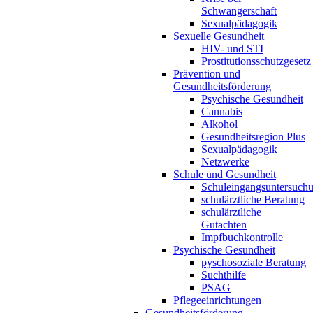
Schwangerschaft
Sexualpädagogik
Sexuelle Gesundheit
HIV- und STI
Prostitutionsschutzgesetz
Prävention und
Gesundheitsförderung
Psychische Gesundheit
Cannabis
Alkohol
Gesundheitsregion Plus
Sexualpädagogik
Netzwerke
Schule und Gesundheit
Schuleingangsuntersuch
schulärztliche Beratung
schulärztliche
Gutachten
Impfbuchkontrolle
Psychische Gesundheit
pyschosoziale Beratung
Suchthilfe
PSAG
Pflegeeinrichtungen
Gesundheitsförderung