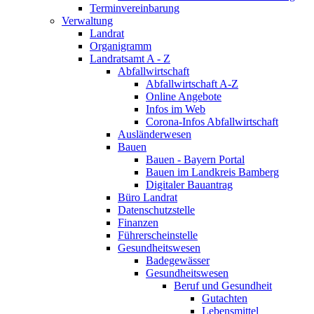
Terminvereinbarung
Verwaltung
Landrat
Organigramm
Landratsamt A - Z
Abfallwirtschaft
Abfallwirtschaft A-Z
Online Angebote
Infos im Web
Corona-Infos Abfallwirtschaft
Ausländerwesen
Bauen
Bauen - Bayern Portal
Bauen im Landkreis Bamberg
Digitaler Bauantrag
Büro Landrat
Datenschutzstelle
Finanzen
Führerscheinstelle
Gesundheitswesen
Badegewässer
Gesundheitswesen
Beruf und Gesundheit
Gutachten
Lebensmittel