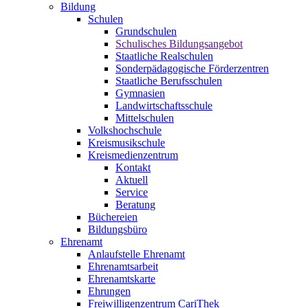
Bildung
Schulen
Grundschulen
Schulisches Bildungsangebot
Staatliche Realschulen
Sonderpädagogische Förderzentren
Staatliche Berufsschulen
Gymnasien
Landwirtschaftsschule
Mittelschulen
Volkshochschule
Kreismusikschule
Kreismedienzentrum
Kontakt
Aktuell
Service
Beratung
Büchereien
Bildungsbüro
Ehrenamt
Anlaufstelle Ehrenamt
Ehrenamtsarbeit
Ehrenamtskarte
Ehrungen
Freiwilligenzentrum CariThek