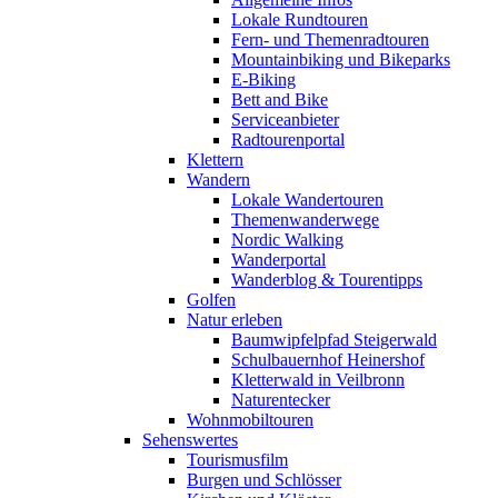
Lokale Rundtouren
Fern- und Themenradtouren
Mountainbiking und Bikeparks
E-Biking
Bett and Bike
Serviceanbieter
Radtourenportal
Klettern
Wandern
Lokale Wandertouren
Themenwanderwege
Nordic Walking
Wanderportal
Wanderblog & Tourentipps
Golfen
Natur erleben
Baumwipfelpfad Steigerwald
Schulbauernhof Heinershof
Kletterwald in Veilbronn
Naturentecker
Wohnmobiltouren
Sehenswertes
Tourismusfilm
Burgen und Schlösser