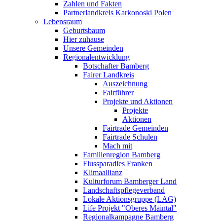
Zahlen und Fakten
Partnerlandkreis Karkonoski Polen
Lebensraum
Geburtsbaum
Hier zuhause
Unsere Gemeinden
Regionalentwicklung
Botschafter Bamberg
Fairer Landkreis
Auszeichnung
Fairführer
Projekte und Aktionen
Projekte
Aktionen
Fairtrade Gemeinden
Fairtrade Schulen
Mach mit
Familienregion Bamberg
Flussparadies Franken
Klimaallianz
Kulturforum Bamberger Land
Landschaftspflegeverband
Lokale Aktionsgruppe (LAG)
Life Projekt "Oberes Maintal"
Regionalkampagne Bamberg