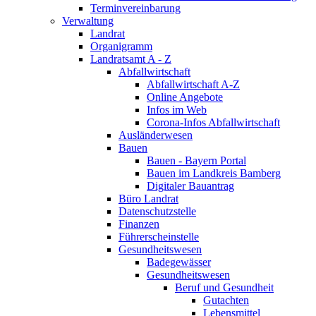
Terminvereinbarung
Verwaltung
Landrat
Organigramm
Landratsamt A - Z
Abfallwirtschaft
Abfallwirtschaft A-Z
Online Angebote
Infos im Web
Corona-Infos Abfallwirtschaft
Ausländerwesen
Bauen
Bauen - Bayern Portal
Bauen im Landkreis Bamberg
Digitaler Bauantrag
Büro Landrat
Datenschutzstelle
Finanzen
Führerscheinstelle
Gesundheitswesen
Badegewässer
Gesundheitswesen
Beruf und Gesundheit
Gutachten
Lebensmittel