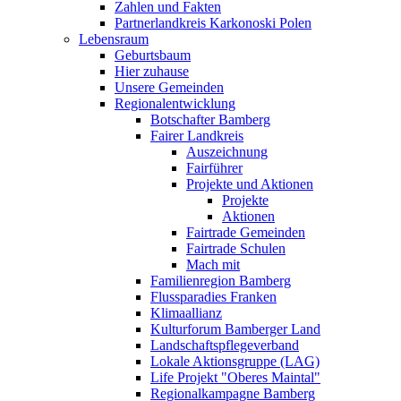
Zahlen und Fakten
Partnerlandkreis Karkonoski Polen
Lebensraum
Geburtsbaum
Hier zuhause
Unsere Gemeinden
Regionalentwicklung
Botschafter Bamberg
Fairer Landkreis
Auszeichnung
Fairführer
Projekte und Aktionen
Projekte
Aktionen
Fairtrade Gemeinden
Fairtrade Schulen
Mach mit
Familienregion Bamberg
Flussparadies Franken
Klimaallianz
Kulturforum Bamberger Land
Landschaftspflegeverband
Lokale Aktionsgruppe (LAG)
Life Projekt "Oberes Maintal"
Regionalkampagne Bamberg