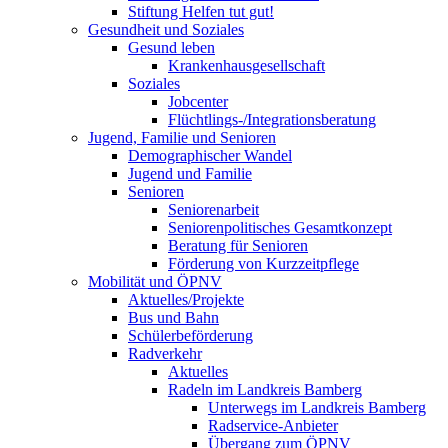
Stiftung Helfen tut gut!
Gesundheit und Soziales
Gesund leben
Krankenhausgesellschaft
Soziales
Jobcenter
Flüchtlings-/Integrationsberatung
Jugend, Familie und Senioren
Demographischer Wandel
Jugend und Familie
Senioren
Seniorenarbeit
Seniorenpolitisches Gesamtkonzept
Beratung für Senioren
Förderung von Kurzzeitpflege
Mobilität und ÖPNV
Aktuelles/Projekte
Bus und Bahn
Schülerbeförderung
Radverkehr
Aktuelles
Radeln im Landkreis Bamberg
Unterwegs im Landkreis Bamberg
Radservice-Anbieter
Übergang zum ÖPNV