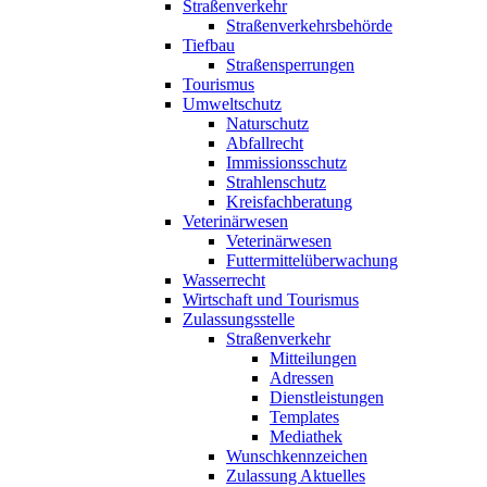
Straßenverkehr
Straßenverkehrsbehörde
Tiefbau
Straßensperrungen
Tourismus
Umweltschutz
Naturschutz
Abfallrecht
Immissionsschutz
Strahlenschutz
Kreisfachberatung
Veterinärwesen
Veterinärwesen
Futtermittelüberwachung
Wasserrecht
Wirtschaft und Tourismus
Zulassungsstelle
Straßenverkehr
Mitteilungen
Adressen
Dienstleistungen
Templates
Mediathek
Wunschkennzeichen
Zulassung Aktuelles