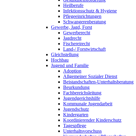
Heilberufe
Infektionsschutz & Hygiene
Pflegeeinrichtungen
Schwangerenberatung
Gewerbe, Jagd, Forst
Gewerberecht
Jagdrecht
Fischereirecht
Land-/ Forstwirtschaft
Gleichstellung
Hochbau
Jugend und Familie
Adoption
Allgemeiner Sozialer Dienst
Beistandschaften-Unterhaltsberatung
Beurkundung
Fachbereichsleitung
Jugendgerichtshilfe
Kommunale Jugendarbeit
Jugendschutz
Kindergarten
Koordinierender Kinderschutz
Tagespflege
Unterhaltsvorschuss