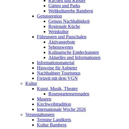
Kirchen und Klöster
Gärten und Parks
Weltkulturerbe Bamberg
Genussregion
Genuss Nachhaltigkeit
Regionale Küche
Weinkultur
Führungen und Pauschalen
Aktivangebote
Sehenswertes
Kulinarische Entdeckungen
Aktuelles und Informationen
Informationsmaterial
Hinweise für Anbieter
Nachhaltiger Tourismus
Freizeit mit dem VGN
Kultur
Kunst, Musik, Theater
Rosengartenserenaden
Museen
Kirchweihtradition
Internationale Woche 2026
Veranstaltungen
Termine Landkreis
Kultur Bamberg