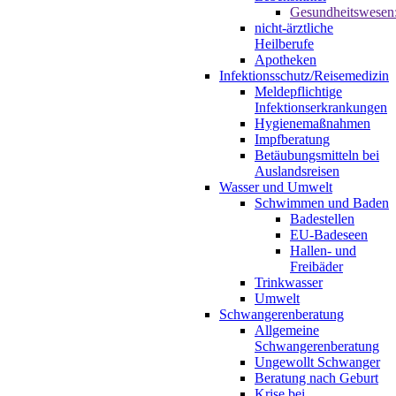
Gesundheitswesen
nicht-ärztliche
Heilberufe
Apotheken
Infektionsschutz/Reisemedizin
Meldepflichtige
Infektionserkrankungen
Hygienemaßnahmen
Impfberatung
Betäubungsmitteln bei
Auslandsreisen
Wasser und Umwelt
Schwimmen und Baden
Badestellen
EU-Badeseen
Hallen- und
Freibäder
Trinkwasser
Umwelt
Schwangerenberatung
Allgemeine
Schwangerenberatung
Ungewollt Schwanger
Beratung nach Geburt
Krise bei