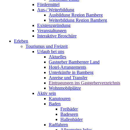
Fördermittel
Aus-/ Weiterbildung
Ausbildung Region Bamberg
Weiterbildung Region Bamberg
Existenzgründung
Veranstaltungen
Interaktive Broschüre
Erleben
Tourismus und Freizeit
Urlaub bei uns
Aktuelles
Gastgeber Bamberger Land
Hotel-Arrangements
Unterkünfte in Bamberg
Anreise und Transfer
Eintragungen ins Gastgeberverzeichnis
Wohnmobilplätze
Aktiv sein
Kanutouren
Baden
Freibäder
Badeseen
Hallenbäder
Radfahren
Allgemeine Infos