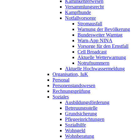
Kaminkehrerwesen
Versammlungsrecht
Kampfhunde
Notfallvorsorge
Stromausfall
Warnung der Bevölkerung
Bundesweiter Warntag
Warn-App NINA
Vorsorge für den Ernstfall
Cell Broadcast
Aktuelle Wetterwarnung
Notrufnummern
Aktuelle Hochwassermeldung
Organisation, IuK
Personal
Personenstandswesen
Rechnungsprüfung
Soziales
Ausbildungsförderung
Betreuungsstelle
Grundsicherung
Pflegeeinrichtungen
Sozialhilfe
Wohngeld
Wohnberatung