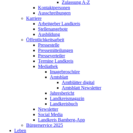
Zulassung A-Z
Kontaktpersonen
Ausschreibungen
Karriere
Arbeitgeber Landkreis
Stellenangebote
Ausbildung
Öffentlichkeitsarbeit
Pressestelle
Pressemitteilungen
Presseverteiler
Termine Landkreis
Mediathek
Imagebroschüre
Amtsblatt
Amtblätter digital
Amtsblatt Newsletter
Jahresbericht
Landkreismagazin
Landkreisbuch
Newsletter
Social Media
Landkreis Bamberg-App
Bürgerservice 2025
Leben