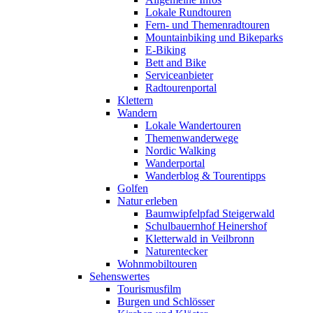
Lokale Rundtouren
Fern- und Themenradtouren
Mountainbiking und Bikeparks
E-Biking
Bett and Bike
Serviceanbieter
Radtourenportal
Klettern
Wandern
Lokale Wandertouren
Themenwanderwege
Nordic Walking
Wanderportal
Wanderblog & Tourentipps
Golfen
Natur erleben
Baumwipfelpfad Steigerwald
Schulbauernhof Heinershof
Kletterwald in Veilbronn
Naturentecker
Wohnmobiltouren
Sehenswertes
Tourismusfilm
Burgen und Schlösser