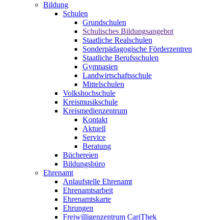
Bildung
Schulen
Grundschulen
Schulisches Bildungsangebot
Staatliche Realschulen
Sonderpädagogische Förderzentren
Staatliche Berufsschulen
Gymnasien
Landwirtschaftsschule
Mittelschulen
Volkshochschule
Kreismusikschule
Kreismedienzentrum
Kontakt
Aktuell
Service
Beratung
Büchereien
Bildungsbüro
Ehrenamt
Anlaufstelle Ehrenamt
Ehrenamtsarbeit
Ehrenamtskarte
Ehrungen
Freiwilligenzentrum CariThek