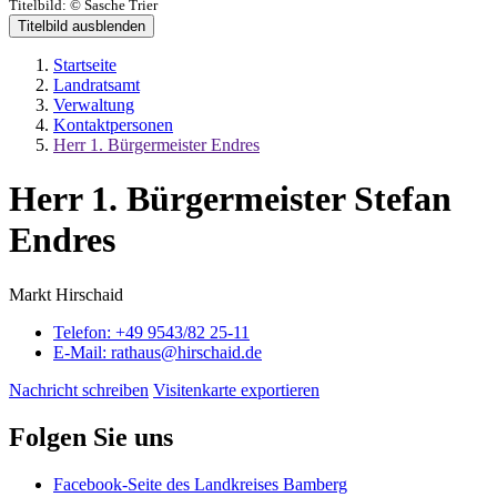
Titelbild:
© Sasche Trier
Titelbild ausblenden
Startseite
Landratsamt
Verwaltung
Kontaktpersonen
Herr 1. Bürgermeister Endres
Herr 1. Bürgermeister Stefan
Endres
Markt Hirschaid
Telefon:
+49 9543/82 25-11
E-Mail:
rathaus@hirschaid.de
Nachricht schreiben
Visitenkarte exportieren
Folgen Sie uns
Facebook-Seite des Landkreises Bamberg