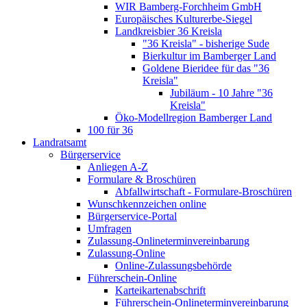
WIR Bamberg-Forchheim GmbH
Europäisches Kulturerbe-Siegel
Landkreisbier 36 Kreisla
"36 Kreisla" - bisherige Sude
Bierkultur im Bamberger Land
Goldene Bieridee für das "36
Kreisla"
Jubiläum - 10 Jahre "36
Kreisla"
Öko-Modellregion Bamberger Land
100 für 36
Landratsamt
Bürgerservice
Anliegen A-Z
Formulare & Broschüren
Abfallwirtschaft - Formulare-Broschüren
Wunschkennzeichen online
Bürgerservice-Portal
Umfragen
Zulassung-Onlineterminvereinbarung
Zulassung-Online
Online-Zulassungsbehörde
Führerschein-Online
Karteikartenabschrift
Führerschein-Onlineterminvereinbarung