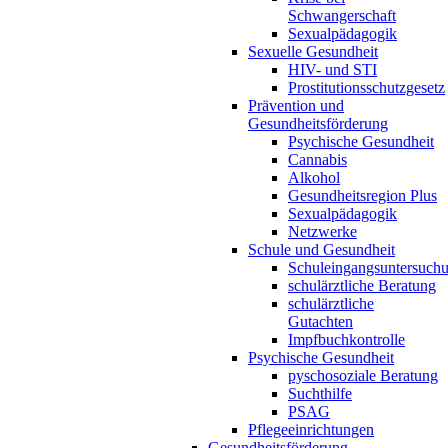
Schwangerschaft
Sexualpädagogik
Sexuelle Gesundheit
HIV- und STI
Prostitutionsschutzgesetz
Prävention und
Gesundheitsförderung
Psychische Gesundheit
Cannabis
Alkohol
Gesundheitsregion Plus
Sexualpädagogik
Netzwerke
Schule und Gesundheit
Schuleingangsuntersuch
schulärztliche Beratung
schulärztliche
Gutachten
Impfbuchkontrolle
Psychische Gesundheit
pyschosoziale Beratung
Suchthilfe
PSAG
Pflegeeinrichtungen
Gesundheitsförderung