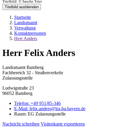
Titelbild:
© Sasche Trier
Titelbild ausblenden
Startseite
Landratsamt
Verwaltung
Kontaktpersonen
Herr Anders
Herr Felix Anders
Landratsamt Bamberg
Fachbereich 32 - Straßenverkehr
Zulassungsstelle
Ludwigstraße 23
96052 Bamberg
Telefon:
+49 951/85-346
E-Mail:
felix.anders@lra-ba.bayern.de
Raum: EG Zulassungsstelle
Nachricht schreiben
Visitenkarte exportieren