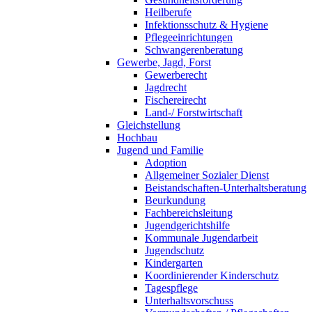
Heilberufe
Infektionsschutz & Hygiene
Pflegeeinrichtungen
Schwangerenberatung
Gewerbe, Jagd, Forst
Gewerberecht
Jagdrecht
Fischereirecht
Land-/ Forstwirtschaft
Gleichstellung
Hochbau
Jugend und Familie
Adoption
Allgemeiner Sozialer Dienst
Beistandschaften-Unterhaltsberatung
Beurkundung
Fachbereichsleitung
Jugendgerichtshilfe
Kommunale Jugendarbeit
Jugendschutz
Kindergarten
Koordinierender Kinderschutz
Tagespflege
Unterhaltsvorschuss