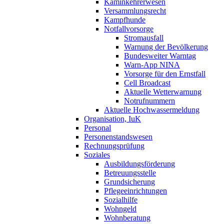
Kaminkehrerwesen
Versammlungsrecht
Kampfhunde
Notfallvorsorge
Stromausfall
Warnung der Bevölkerung
Bundesweiter Warntag
Warn-App NINA
Vorsorge für den Ernstfall
Cell Broadcast
Aktuelle Wetterwarnung
Notrufnummern
Aktuelle Hochwassermeldung
Organisation, IuK
Personal
Personenstandswesen
Rechnungsprüfung
Soziales
Ausbildungsförderung
Betreuungsstelle
Grundsicherung
Pflegeeinrichtungen
Sozialhilfe
Wohngeld
Wohnberatung