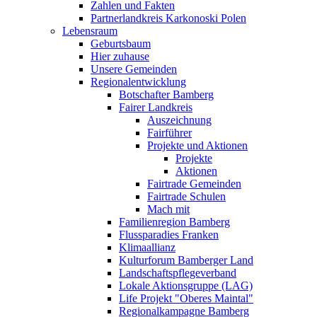
Zahlen und Fakten
Partnerlandkreis Karkonoski Polen
Lebensraum
Geburtsbaum
Hier zuhause
Unsere Gemeinden
Regionalentwicklung
Botschafter Bamberg
Fairer Landkreis
Auszeichnung
Fairführer
Projekte und Aktionen
Projekte
Aktionen
Fairtrade Gemeinden
Fairtrade Schulen
Mach mit
Familienregion Bamberg
Flussparadies Franken
Klimaallianz
Kulturforum Bamberger Land
Landschaftspflegeverband
Lokale Aktionsgruppe (LAG)
Life Projekt "Oberes Maintal"
Regionalkampagne Bamberg