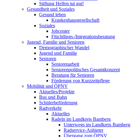
Stiftung Helfen tut gut!
Gesundheit und Soziales
Gesund leben
Krankenhausgesellschaft
Soziales
Jobcenter
Flüchtlings-/Integrationsberatung
Jugend, Familie und Senioren
Demographischer Wandel
Jugend und Familie
Senioren
Seniorenarbeit
Seniorenpolitisches Gesamtkonzept
Beratung für Senioren
Förderung von Kurzzeitpflege
Mobilität und ÖPNV
Aktuelles/Projekte
Bus und Bahn
Schülerbeförderung
Radverkehr
Aktuelles
Radeln im Landkreis Bamberg
Unterwegs im Landkreis Bamberg
Radservice-Anbieter
Übergang zum ÖPNV