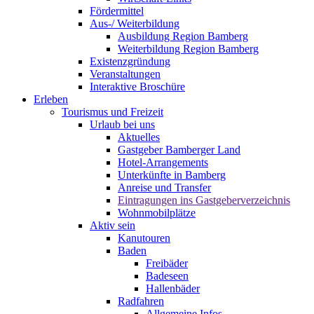
Fördermittel
Aus-/ Weiterbildung
Ausbildung Region Bamberg
Weiterbildung Region Bamberg
Existenzgründung
Veranstaltungen
Interaktive Broschüre
Erleben
Tourismus und Freizeit
Urlaub bei uns
Aktuelles
Gastgeber Bamberger Land
Hotel-Arrangements
Unterkünfte in Bamberg
Anreise und Transfer
Eintragungen ins Gastgeberverzeichnis
Wohnmobilplätze
Aktiv sein
Kanutouren
Baden
Freibäder
Badeseen
Hallenbäder
Radfahren
Allgemeine Infos