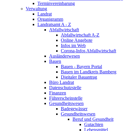
Terminvereinbarung
Verwaltung
Landrat
Organigramm
Landratsamt A - Z
Abfallwirtschaft
Abfallwirtschaft A-Z
Online Angebote
Infos im Web
Corona-Infos Abfallwirtschaft
Ausländerwesen
Bauen
Bauen - Bayern Portal
Bauen im Landkreis Bamberg
Digitaler Bauantrag
Büro Landrat
Datenschutzstelle
Finanzen
Führerscheinstelle
Gesundheitswesen
Badegewässer
Gesundheitswesen
Beruf und Gesundheit
Gutachten
Lebensmittel