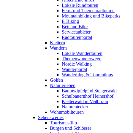
Lokale Rundtouren
Fern- und Themenradtouren
Mountainbiking und Bikeparks
E-Biking
Bett and Bike
Serviceanbieter
Radtourenportal
Klettern
Wandern
Lokale Wandertouren
Themenwanderwege
Nordic Walking
Wanderportal
Wanderblog & Tourentipps
Golfen
Natur erleben
Baumwipfelpfad Steigerwald
Schulbauernhof Heinershof
Kletterwald in Veilbronn
Naturentecker
Wohnmobiltouren
Sehenswertes
Tourismusfilm
Burgen und Schlösser