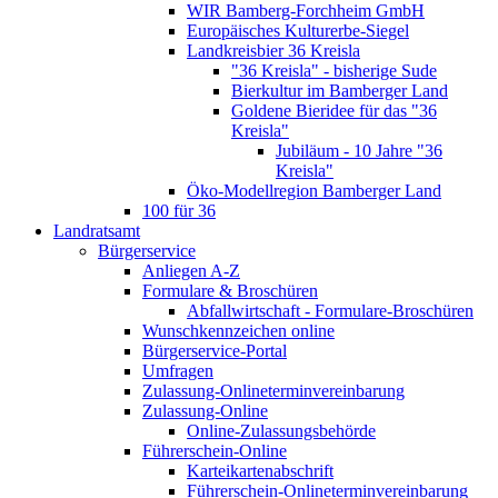
WIR Bamberg-Forchheim GmbH
Europäisches Kulturerbe-Siegel
Landkreisbier 36 Kreisla
"36 Kreisla" - bisherige Sude
Bierkultur im Bamberger Land
Goldene Bieridee für das "36
Kreisla"
Jubiläum - 10 Jahre "36
Kreisla"
Öko-Modellregion Bamberger Land
100 für 36
Landratsamt
Bürgerservice
Anliegen A-Z
Formulare & Broschüren
Abfallwirtschaft - Formulare-Broschüren
Wunschkennzeichen online
Bürgerservice-Portal
Umfragen
Zulassung-Onlineterminvereinbarung
Zulassung-Online
Online-Zulassungsbehörde
Führerschein-Online
Karteikartenabschrift
Führerschein-Onlineterminvereinbarung