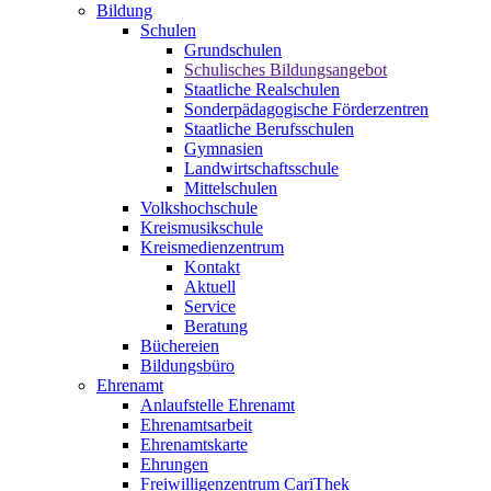
Bildung
Schulen
Grundschulen
Schulisches Bildungsangebot
Staatliche Realschulen
Sonderpädagogische Förderzentren
Staatliche Berufsschulen
Gymnasien
Landwirtschaftsschule
Mittelschulen
Volkshochschule
Kreismusikschule
Kreismedienzentrum
Kontakt
Aktuell
Service
Beratung
Büchereien
Bildungsbüro
Ehrenamt
Anlaufstelle Ehrenamt
Ehrenamtsarbeit
Ehrenamtskarte
Ehrungen
Freiwilligenzentrum CariThek