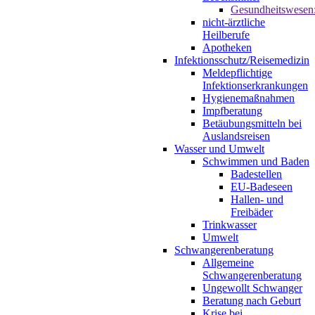
Gesundheitswesen
nicht-ärztliche
Heilberufe
Apotheken
Infektionsschutz/Reisemedizin
Meldepflichtige
Infektionserkrankungen
Hygienemaßnahmen
Impfberatung
Betäubungsmitteln bei
Auslandsreisen
Wasser und Umwelt
Schwimmen und Baden
Badestellen
EU-Badeseen
Hallen- und
Freibäder
Trinkwasser
Umwelt
Schwangerenberatung
Allgemeine
Schwangerenberatung
Ungewollt Schwanger
Beratung nach Geburt
Krise bei