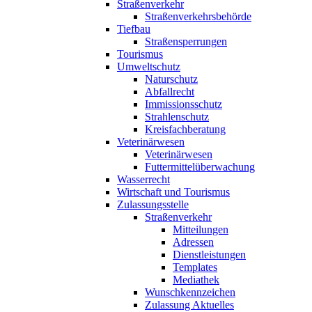
Straßenverkehr
Straßenverkehrsbehörde
Tiefbau
Straßensperrungen
Tourismus
Umweltschutz
Naturschutz
Abfallrecht
Immissionsschutz
Strahlenschutz
Kreisfachberatung
Veterinärwesen
Veterinärwesen
Futtermittelüberwachung
Wasserrecht
Wirtschaft und Tourismus
Zulassungsstelle
Straßenverkehr
Mitteilungen
Adressen
Dienstleistungen
Templates
Mediathek
Wunschkennzeichen
Zulassung Aktuelles