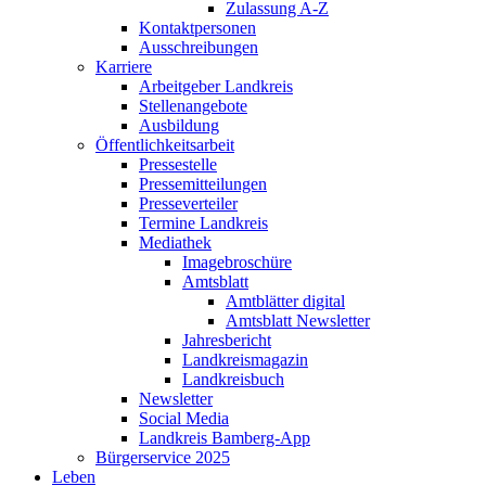
Zulassung A-Z
Kontaktpersonen
Ausschreibungen
Karriere
Arbeitgeber Landkreis
Stellenangebote
Ausbildung
Öffentlichkeitsarbeit
Pressestelle
Pressemitteilungen
Presseverteiler
Termine Landkreis
Mediathek
Imagebroschüre
Amtsblatt
Amtblätter digital
Amtsblatt Newsletter
Jahresbericht
Landkreismagazin
Landkreisbuch
Newsletter
Social Media
Landkreis Bamberg-App
Bürgerservice 2025
Leben