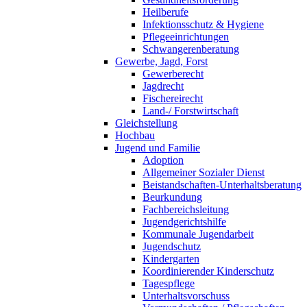
Heilberufe
Infektionsschutz & Hygiene
Pflegeeinrichtungen
Schwangerenberatung
Gewerbe, Jagd, Forst
Gewerberecht
Jagdrecht
Fischereirecht
Land-/ Forstwirtschaft
Gleichstellung
Hochbau
Jugend und Familie
Adoption
Allgemeiner Sozialer Dienst
Beistandschaften-Unterhaltsberatung
Beurkundung
Fachbereichsleitung
Jugendgerichtshilfe
Kommunale Jugendarbeit
Jugendschutz
Kindergarten
Koordinierender Kinderschutz
Tagespflege
Unterhaltsvorschuss