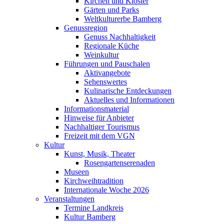
Kirchen und Klöster
Gärten und Parks
Weltkulturerbe Bamberg
Genussregion
Genuss Nachhaltigkeit
Regionale Küche
Weinkultur
Führungen und Pauschalen
Aktivangebote
Sehenswertes
Kulinarische Entdeckungen
Aktuelles und Informationen
Informationsmaterial
Hinweise für Anbieter
Nachhaltiger Tourismus
Freizeit mit dem VGN
Kultur
Kunst, Musik, Theater
Rosengartenserenaden
Museen
Kirchweihtradition
Internationale Woche 2026
Veranstaltungen
Termine Landkreis
Kultur Bamberg