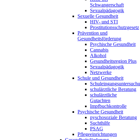
Schwangerschaft
Sexualpädagogik
Sexuelle Gesundheit
HIV- und STI
Prostitutionsschutzgesetz
Prävention und
Gesundheitsförderung
Psychische Gesundheit
Cannabis
Alkohol
Gesundheitsregion Plus
Sexualpädagogik
Netzwerke
Schule und Gesundheit
Schuleingangsuntersuch
schulärztliche Beratung
schulärztliche
Gutachten
Impfbuchkontrolle
Psychische Gesundheit
pyschosoziale Beratung
Suchthilfe
PSAG
Pflegeeinrichtungen
Gesundheitsförderung