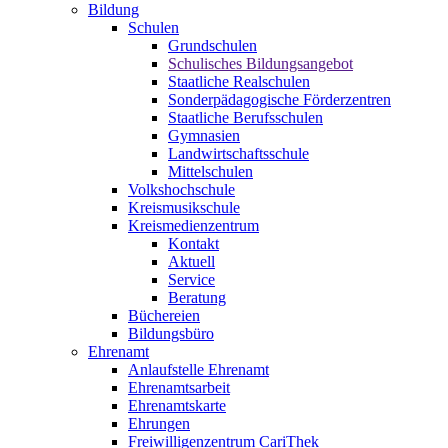
Bildung
Schulen
Grundschulen
Schulisches Bildungsangebot
Staatliche Realschulen
Sonderpädagogische Förderzentren
Staatliche Berufsschulen
Gymnasien
Landwirtschaftsschule
Mittelschulen
Volkshochschule
Kreismusikschule
Kreismedienzentrum
Kontakt
Aktuell
Service
Beratung
Büchereien
Bildungsbüro
Ehrenamt
Anlaufstelle Ehrenamt
Ehrenamtsarbeit
Ehrenamtskarte
Ehrungen
Freiwilligenzentrum CariThek