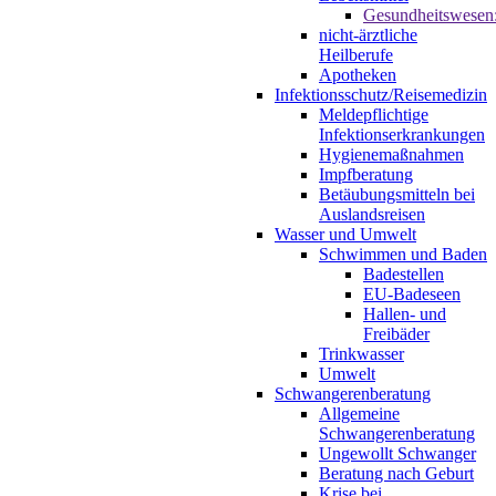
Gesundheitswesen
nicht-ärztliche
Heilberufe
Apotheken
Infektionsschutz/Reisemedizin
Meldepflichtige
Infektionserkrankungen
Hygienemaßnahmen
Impfberatung
Betäubungsmitteln bei
Auslandsreisen
Wasser und Umwelt
Schwimmen und Baden
Badestellen
EU-Badeseen
Hallen- und
Freibäder
Trinkwasser
Umwelt
Schwangerenberatung
Allgemeine
Schwangerenberatung
Ungewollt Schwanger
Beratung nach Geburt
Krise bei