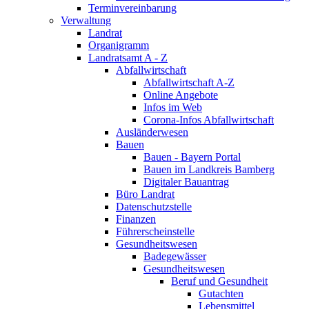
Terminvereinbarung
Verwaltung
Landrat
Organigramm
Landratsamt A - Z
Abfallwirtschaft
Abfallwirtschaft A-Z
Online Angebote
Infos im Web
Corona-Infos Abfallwirtschaft
Ausländerwesen
Bauen
Bauen - Bayern Portal
Bauen im Landkreis Bamberg
Digitaler Bauantrag
Büro Landrat
Datenschutzstelle
Finanzen
Führerscheinstelle
Gesundheitswesen
Badegewässer
Gesundheitswesen
Beruf und Gesundheit
Gutachten
Lebensmittel