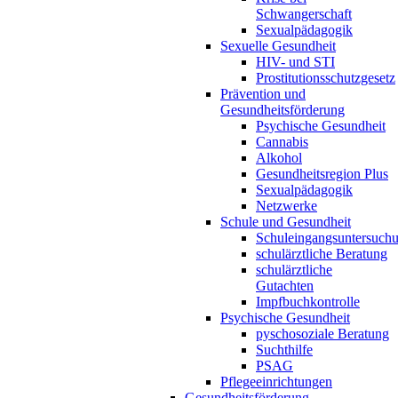
Schwangerschaft
Sexualpädagogik
Sexuelle Gesundheit
HIV- und STI
Prostitutionsschutzgesetz
Prävention und
Gesundheitsförderung
Psychische Gesundheit
Cannabis
Alkohol
Gesundheitsregion Plus
Sexualpädagogik
Netzwerke
Schule und Gesundheit
Schuleingangsuntersuch
schulärztliche Beratung
schulärztliche
Gutachten
Impfbuchkontrolle
Psychische Gesundheit
pyschosoziale Beratung
Suchthilfe
PSAG
Pflegeeinrichtungen
Gesundheitsförderung