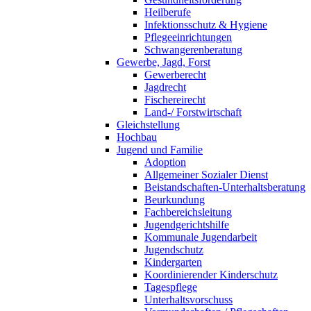
Heilberufe
Infektionsschutz & Hygiene
Pflegeeinrichtungen
Schwangerenberatung
Gewerbe, Jagd, Forst
Gewerberecht
Jagdrecht
Fischereirecht
Land-/ Forstwirtschaft
Gleichstellung
Hochbau
Jugend und Familie
Adoption
Allgemeiner Sozialer Dienst
Beistandschaften-Unterhaltsberatung
Beurkundung
Fachbereichsleitung
Jugendgerichtshilfe
Kommunale Jugendarbeit
Jugendschutz
Kindergarten
Koordinierender Kinderschutz
Tagespflege
Unterhaltsvorschuss