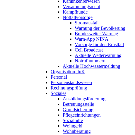
Kaminkehrerwesen
Versammlungsrecht
Kampfhunde
Notfallvorsorge
Stromausfall
Warnung der Bevölkerung
Bundesweiter Warntag
Warn-App NINA
Vorsorge für den Ernstfall
Cell Broadcast
Aktuelle Wetterwarnung
Notrufnummern
Aktuelle Hochwassermeldung
Organisation, IuK
Personal
Personenstandswesen
Rechnungsprüfung
Soziales
Ausbildungsförderung
Betreuungsstelle
Grundsicherung
Pflegeeinrichtungen
Sozialhilfe
Wohngeld
Wohnberatung