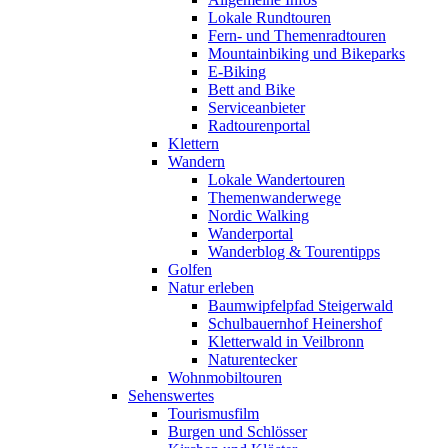
Lokale Rundtouren
Fern- und Themenradtouren
Mountainbiking und Bikeparks
E-Biking
Bett and Bike
Serviceanbieter
Radtourenportal
Klettern
Wandern
Lokale Wandertouren
Themenwanderwege
Nordic Walking
Wanderportal
Wanderblog & Tourentipps
Golfen
Natur erleben
Baumwipfelpfad Steigerwald
Schulbauernhof Heinershof
Kletterwald in Veilbronn
Naturentecker
Wohnmobiltouren
Sehenswertes
Tourismusfilm
Burgen und Schlösser