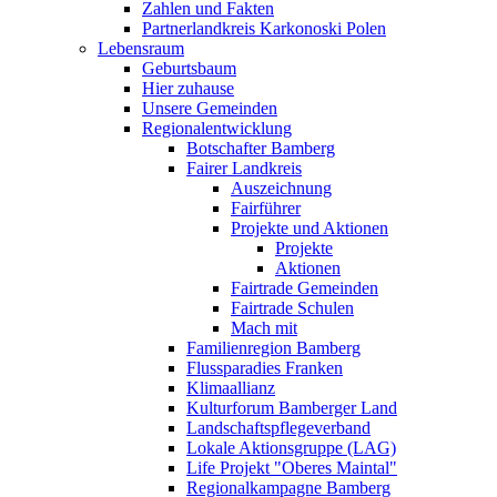
Zahlen und Fakten
Partnerlandkreis Karkonoski Polen
Lebensraum
Geburtsbaum
Hier zuhause
Unsere Gemeinden
Regionalentwicklung
Botschafter Bamberg
Fairer Landkreis
Auszeichnung
Fairführer
Projekte und Aktionen
Projekte
Aktionen
Fairtrade Gemeinden
Fairtrade Schulen
Mach mit
Familienregion Bamberg
Flussparadies Franken
Klimaallianz
Kulturforum Bamberger Land
Landschaftspflegeverband
Lokale Aktionsgruppe (LAG)
Life Projekt "Oberes Maintal"
Regionalkampagne Bamberg