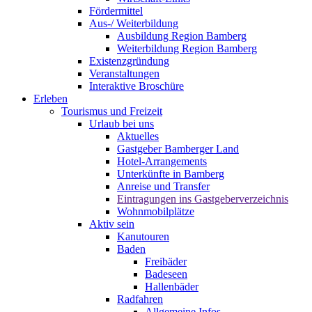
Fördermittel
Aus-/ Weiterbildung
Ausbildung Region Bamberg
Weiterbildung Region Bamberg
Existenzgründung
Veranstaltungen
Interaktive Broschüre
Erleben
Tourismus und Freizeit
Urlaub bei uns
Aktuelles
Gastgeber Bamberger Land
Hotel-Arrangements
Unterkünfte in Bamberg
Anreise und Transfer
Eintragungen ins Gastgeberverzeichnis
Wohnmobilplätze
Aktiv sein
Kanutouren
Baden
Freibäder
Badeseen
Hallenbäder
Radfahren
Allgemeine Infos