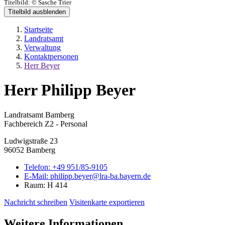
Titelbild:
© Sasche Trier
Titelbild ausblenden
Startseite
Landratsamt
Verwaltung
Kontaktpersonen
Herr Beyer
Herr Philipp Beyer
Landratsamt Bamberg
Fachbereich Z2 - Personal
Ludwigstraße 23
96052 Bamberg
Telefon:
+49 951/85-9105
E-Mail:
philipp.beyer@lra-ba.bayern.de
Raum: H 414
Nachricht schreiben
Visitenkarte exportieren
Weitere Informationen