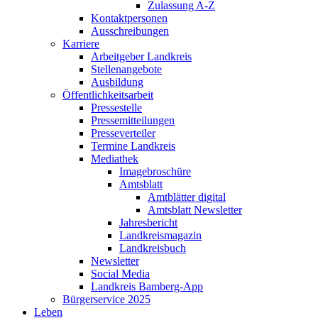
Zulassung A-Z
Kontaktpersonen
Ausschreibungen
Karriere
Arbeitgeber Landkreis
Stellenangebote
Ausbildung
Öffentlichkeitsarbeit
Pressestelle
Pressemitteilungen
Presseverteiler
Termine Landkreis
Mediathek
Imagebroschüre
Amtsblatt
Amtblätter digital
Amtsblatt Newsletter
Jahresbericht
Landkreismagazin
Landkreisbuch
Newsletter
Social Media
Landkreis Bamberg-App
Bürgerservice 2025
Leben