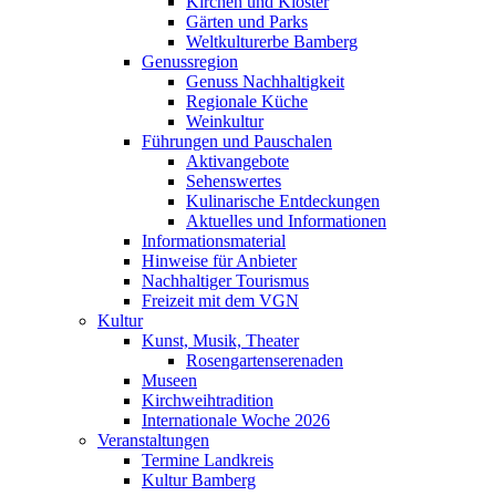
Kirchen und Klöster
Gärten und Parks
Weltkulturerbe Bamberg
Genussregion
Genuss Nachhaltigkeit
Regionale Küche
Weinkultur
Führungen und Pauschalen
Aktivangebote
Sehenswertes
Kulinarische Entdeckungen
Aktuelles und Informationen
Informationsmaterial
Hinweise für Anbieter
Nachhaltiger Tourismus
Freizeit mit dem VGN
Kultur
Kunst, Musik, Theater
Rosengartenserenaden
Museen
Kirchweihtradition
Internationale Woche 2026
Veranstaltungen
Termine Landkreis
Kultur Bamberg