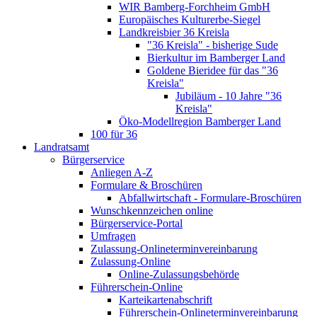
WIR Bamberg-Forchheim GmbH
Europäisches Kulturerbe-Siegel
Landkreisbier 36 Kreisla
"36 Kreisla" - bisherige Sude
Bierkultur im Bamberger Land
Goldene Bieridee für das "36
Kreisla"
Jubiläum - 10 Jahre "36
Kreisla"
Öko-Modellregion Bamberger Land
100 für 36
Landratsamt
Bürgerservice
Anliegen A-Z
Formulare & Broschüren
Abfallwirtschaft - Formulare-Broschüren
Wunschkennzeichen online
Bürgerservice-Portal
Umfragen
Zulassung-Onlineterminvereinbarung
Zulassung-Online
Online-Zulassungsbehörde
Führerschein-Online
Karteikartenabschrift
Führerschein-Onlineterminvereinbarung