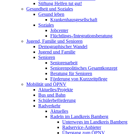
Stiftung Helfen tut gut!
Gesundheit und Soziales
Gesund leben
Krankenhausgesellschaft
Soziales
Jobcenter
Flüchtlings-/Integrationsberatung
Jugend, Familie und Senioren
Demographischer Wandel
Jugend und Familie
Senioren
Seniorenarbeit
Seniorenpolitisches Gesamtkonzept
Beratung für Senioren
Förderung von Kurzzeitpflege
Mobilität und ÖPNV
Aktuelles/Projekte
Bus und Bahn
Schülerbeförderung
Radverkehr
Aktuelles
Radeln im Landkreis Bamberg
Unterwegs im Landkreis Bamberg
Radservice-Anbieter
Übergang zum ÖPNV