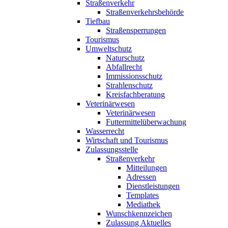
Straßenverkehr
Straßenverkehrsbehörde
Tiefbau
Straßensperrungen
Tourismus
Umweltschutz
Naturschutz
Abfallrecht
Immissionsschutz
Strahlenschutz
Kreisfachberatung
Veterinärwesen
Veterinärwesen
Futtermittelüberwachung
Wasserrecht
Wirtschaft und Tourismus
Zulassungsstelle
Straßenverkehr
Mitteilungen
Adressen
Dienstleistungen
Templates
Mediathek
Wunschkennzeichen
Zulassung Aktuelles