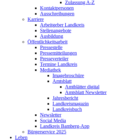
Zulassung A-Z
Kontaktpersonen
Ausschreibungen
Karriere
Arbeitgeber Landkreis
Stellenangebote
Ausbildung
Öffentlichkeitsarbeit
Pressestelle
Pressemitteilungen
Presseverteiler
Termine Landkreis
Mediathek
Imagebroschüre
Amtsblatt
Amtblätter digital
Amtsblatt Newsletter
Jahresbericht
Landkreismagazin
Landkreisbuch
Newsletter
Social Media
Landkreis Bamberg-App
Bürgerservice 2025
Leben