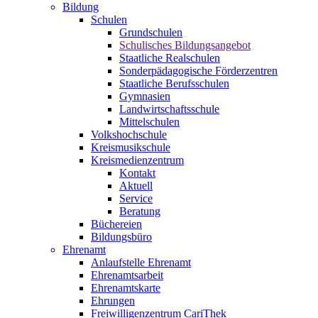
Bildung
Schulen
Grundschulen
Schulisches Bildungsangebot
Staatliche Realschulen
Sonderpädagogische Förderzentren
Staatliche Berufsschulen
Gymnasien
Landwirtschaftsschule
Mittelschulen
Volkshochschule
Kreismusikschule
Kreismedienzentrum
Kontakt
Aktuell
Service
Beratung
Büchereien
Bildungsbüro
Ehrenamt
Anlaufstelle Ehrenamt
Ehrenamtsarbeit
Ehrenamtskarte
Ehrungen
Freiwilligenzentrum CariThek