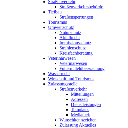
Straßenverkehr
Straßenverkehrsbehörde
Tiefbau
Straßensperrungen
Tourismus
Umweltschutz
Naturschutz
Abfallrecht
Immissionsschutz
Strahlenschutz
Kreisfachberatung
Veterinärwesen
Veterinärwesen
Futtermittelüberwachung
Wasserrecht
Wirtschaft und Tourismus
Zulassungsstelle
Straßenverkehr
Mitteilungen
Adressen
Dienstleistungen
Templates
Mediathek
Wunschkennzeichen
Zulassung Aktuelles