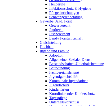
Heilberufe
Infektionsschutz & Hygiene
Pflegeeinrichtungen
Schwangerenberatung
Gewerbe, Jagd, Forst
Gewerberecht
Jagdrecht
Fischereirecht
Land-/ Forstwirtschaft
Gleichstellung
Hochbau
Jugend und Familie
Adoption
Allgemeiner Sozialer Dienst
Beistandschaften-Unterhaltsberatung
Beurkundung
Fachbereichsleitung
Jugendgerichtshilfe
Kommunale Jugendarbeit
Jugendschutz
Kindergarten
Koordinierender Kinderschutz
Tagespflege
Unterhaltsvorschuss