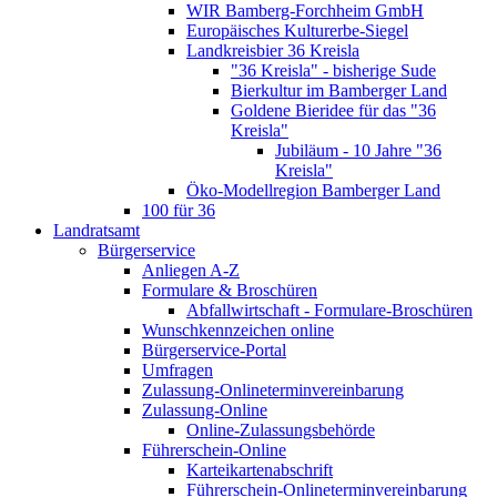
WIR Bamberg-Forchheim GmbH
Europäisches Kulturerbe-Siegel
Landkreisbier 36 Kreisla
"36 Kreisla" - bisherige Sude
Bierkultur im Bamberger Land
Goldene Bieridee für das "36
Kreisla"
Jubiläum - 10 Jahre "36
Kreisla"
Öko-Modellregion Bamberger Land
100 für 36
Landratsamt
Bürgerservice
Anliegen A-Z
Formulare & Broschüren
Abfallwirtschaft - Formulare-Broschüren
Wunschkennzeichen online
Bürgerservice-Portal
Umfragen
Zulassung-Onlineterminvereinbarung
Zulassung-Online
Online-Zulassungsbehörde
Führerschein-Online
Karteikartenabschrift
Führerschein-Onlineterminvereinbarung