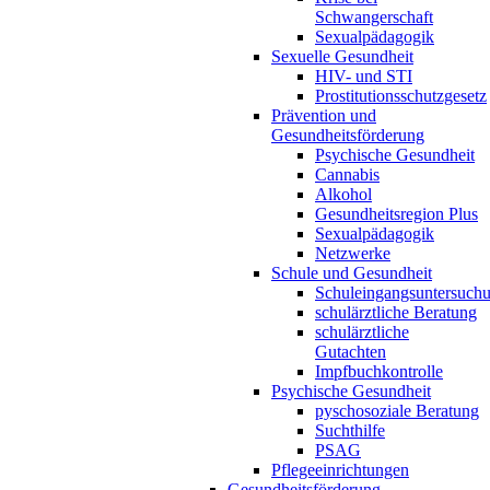
Schwangerschaft
Sexualpädagogik
Sexuelle Gesundheit
HIV- und STI
Prostitutionsschutzgesetz
Prävention und
Gesundheitsförderung
Psychische Gesundheit
Cannabis
Alkohol
Gesundheitsregion Plus
Sexualpädagogik
Netzwerke
Schule und Gesundheit
Schuleingangsuntersuch
schulärztliche Beratung
schulärztliche
Gutachten
Impfbuchkontrolle
Psychische Gesundheit
pyschosoziale Beratung
Suchthilfe
PSAG
Pflegeeinrichtungen
Gesundheitsförderung