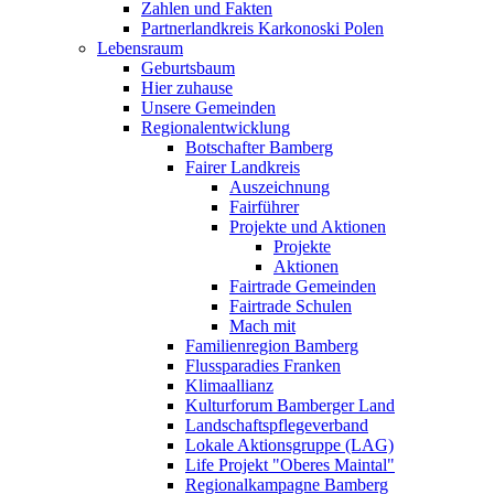
Zahlen und Fakten
Partnerlandkreis Karkonoski Polen
Lebensraum
Geburtsbaum
Hier zuhause
Unsere Gemeinden
Regionalentwicklung
Botschafter Bamberg
Fairer Landkreis
Auszeichnung
Fairführer
Projekte und Aktionen
Projekte
Aktionen
Fairtrade Gemeinden
Fairtrade Schulen
Mach mit
Familienregion Bamberg
Flussparadies Franken
Klimaallianz
Kulturforum Bamberger Land
Landschaftspflegeverband
Lokale Aktionsgruppe (LAG)
Life Projekt "Oberes Maintal"
Regionalkampagne Bamberg