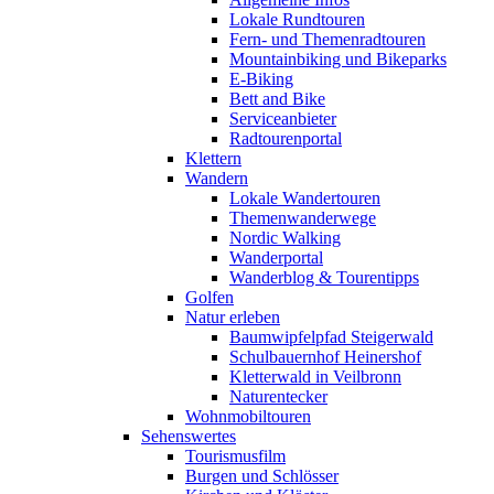
Lokale Rundtouren
Fern- und Themenradtouren
Mountainbiking und Bikeparks
E-Biking
Bett and Bike
Serviceanbieter
Radtourenportal
Klettern
Wandern
Lokale Wandertouren
Themenwanderwege
Nordic Walking
Wanderportal
Wanderblog & Tourentipps
Golfen
Natur erleben
Baumwipfelpfad Steigerwald
Schulbauernhof Heinershof
Kletterwald in Veilbronn
Naturentecker
Wohnmobiltouren
Sehenswertes
Tourismusfilm
Burgen und Schlösser