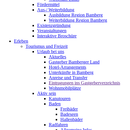
Fördermittel
Aus-/ Weiterbildung
Ausbildung Region Bamberg
Weiterbildung Region Bamberg
Existenzgründung
Veranstaltungen
Interaktive Broschüre
Erleben
Tourismus und Freizeit
Urlaub bei uns
Aktuelles
Gastgeber Bamberger Land
Hotel-Arrangements
Unterkünfte in Bamberg
Anreise und Transfer
Eintragungen ins Gastgeberverzeichnis
Wohnmobilplätze
Aktiv sein
Kanutouren
Baden
Freibäder
Badeseen
Hallenbäder
Radfahren
Allgemeine Infos