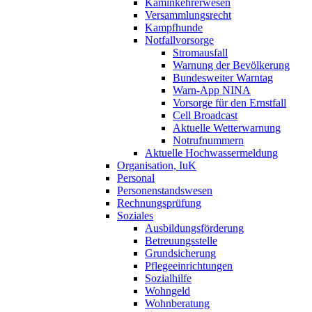
Kaminkehrerwesen
Versammlungsrecht
Kampfhunde
Notfallvorsorge
Stromausfall
Warnung der Bevölkerung
Bundesweiter Warntag
Warn-App NINA
Vorsorge für den Ernstfall
Cell Broadcast
Aktuelle Wetterwarnung
Notrufnummern
Aktuelle Hochwassermeldung
Organisation, IuK
Personal
Personenstandswesen
Rechnungsprüfung
Soziales
Ausbildungsförderung
Betreuungsstelle
Grundsicherung
Pflegeeinrichtungen
Sozialhilfe
Wohngeld
Wohnberatung