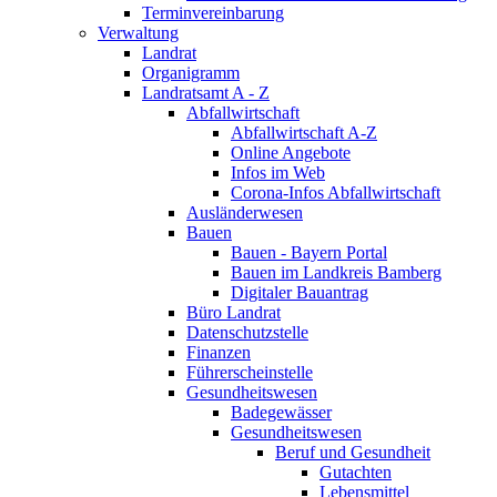
Terminvereinbarung
Verwaltung
Landrat
Organigramm
Landratsamt A - Z
Abfallwirtschaft
Abfallwirtschaft A-Z
Online Angebote
Infos im Web
Corona-Infos Abfallwirtschaft
Ausländerwesen
Bauen
Bauen - Bayern Portal
Bauen im Landkreis Bamberg
Digitaler Bauantrag
Büro Landrat
Datenschutzstelle
Finanzen
Führerscheinstelle
Gesundheitswesen
Badegewässer
Gesundheitswesen
Beruf und Gesundheit
Gutachten
Lebensmittel