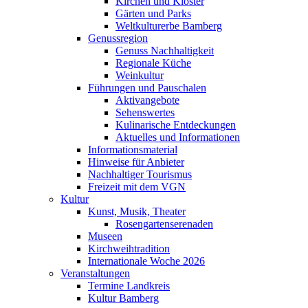
Kirchen und Klöster
Gärten und Parks
Weltkulturerbe Bamberg
Genussregion
Genuss Nachhaltigkeit
Regionale Küche
Weinkultur
Führungen und Pauschalen
Aktivangebote
Sehenswertes
Kulinarische Entdeckungen
Aktuelles und Informationen
Informationsmaterial
Hinweise für Anbieter
Nachhaltiger Tourismus
Freizeit mit dem VGN
Kultur
Kunst, Musik, Theater
Rosengartenserenaden
Museen
Kirchweihtradition
Internationale Woche 2026
Veranstaltungen
Termine Landkreis
Kultur Bamberg