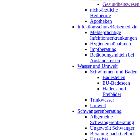
Gesundheitswesen
nicht-ärztliche
Heilberufe
Apotheken
Infektionsschutz/Reisemedizin
Meldepflichtige
Infektionserkrankungen
Hygienemaßnahmen
Impfberatung
Betäubungsmitteln bei
Auslandsreisen
Wasser und Umwelt
Schwimmen und Baden
Badestellen
EU-Badeseen
Hallen- und
Freibäder
Trinkwasser
Umwelt
Schwangerenberatung
Allgemeine
Schwangerenberatung
Ungewollt Schwanger
Beratung nach Geburt
Krise bei