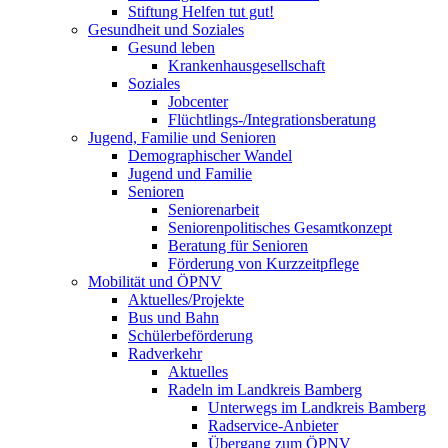
Stiftung Helfen tut gut!
Gesundheit und Soziales
Gesund leben
Krankenhausgesellschaft
Soziales
Jobcenter
Flüchtlings-/Integrationsberatung
Jugend, Familie und Senioren
Demographischer Wandel
Jugend und Familie
Senioren
Seniorenarbeit
Seniorenpolitisches Gesamtkonzept
Beratung für Senioren
Förderung von Kurzzeitpflege
Mobilität und ÖPNV
Aktuelles/Projekte
Bus und Bahn
Schülerbeförderung
Radverkehr
Aktuelles
Radeln im Landkreis Bamberg
Unterwegs im Landkreis Bamberg
Radservice-Anbieter
Übergang zum ÖPNV