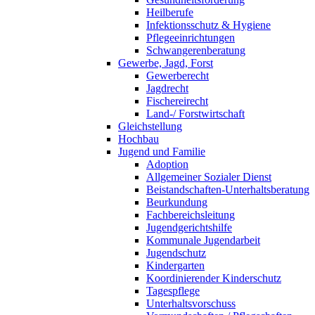
Heilberufe
Infektionsschutz & Hygiene
Pflegeeinrichtungen
Schwangerenberatung
Gewerbe, Jagd, Forst
Gewerberecht
Jagdrecht
Fischereirecht
Land-/ Forstwirtschaft
Gleichstellung
Hochbau
Jugend und Familie
Adoption
Allgemeiner Sozialer Dienst
Beistandschaften-Unterhaltsberatung
Beurkundung
Fachbereichsleitung
Jugendgerichtshilfe
Kommunale Jugendarbeit
Jugendschutz
Kindergarten
Koordinierender Kinderschutz
Tagespflege
Unterhaltsvorschuss