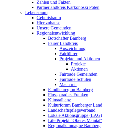
Zahlen und Fakten
Partnerlandkreis Karkonoski Polen
Lebensraum
Geburtsbaum
Hier zuhause
Unsere Gemeinden
Regionalentwicklung
Botschafter Bamberg
Fairer Landkreis
Auszeichnung
Fairführer
Projekte und Aktionen
Projekte
Aktionen
Fairtrade Gemeinden
Fairtrade Schulen
Mach mit
Familienregion Bamberg
Flussparadies Franken
Klimaallianz
Kulturforum Bamberger Land
Landschaftspflegeverband
Lokale Aktionsgruppe (LAG)
Life Projekt "Oberes Maintal"
Regionalkampagne Bamberg