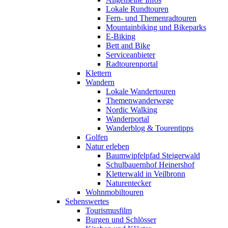
Lokale Rundtouren
Fern- und Themenradtouren
Mountainbiking und Bikeparks
E-Biking
Bett and Bike
Serviceanbieter
Radtourenportal
Klettern
Wandern
Lokale Wandertouren
Themenwanderwege
Nordic Walking
Wanderportal
Wanderblog & Tourentipps
Golfen
Natur erleben
Baumwipfelpfad Steigerwald
Schulbauernhof Heinershof
Kletterwald in Veilbronn
Naturentecker
Wohnmobiltouren
Sehenswertes
Tourismusfilm
Burgen und Schlösser