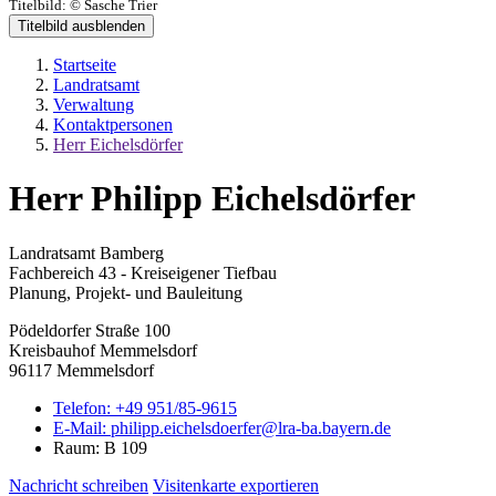
Titelbild:
© Sasche Trier
Titelbild ausblenden
Startseite
Landratsamt
Verwaltung
Kontaktpersonen
Herr Eichelsdörfer
Herr Philipp Eichelsdörfer
Landratsamt Bamberg
Fachbereich 43 - Kreiseigener Tiefbau
Planung, Projekt- und Bauleitung
Pödeldorfer Straße 100
Kreisbauhof Memmelsdorf
96117 Memmelsdorf
Telefon:
+49 951/85-9615
E-Mail:
philipp.eichelsdoerfer@lra-ba.bayern.de
Raum: B 109
Nachricht schreiben
Visitenkarte exportieren