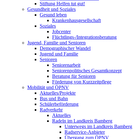
Stiftung Helfen tut gut!
Gesundheit und Soziales
Gesund leben
Krankenhausgesellschaft
Soziales
Jobcenter
Flüchtlings-/Integrationsberatung
Jugend, Familie und Senioren
Demographischer Wandel
Jugend und Familie
Senioren
Seniorenarbeit
Seniorenpolitisches Gesamtkonzept
Beratung für Senioren
Förderung von Kurzzeitpflege
Mobilität und ÖPNV
Aktuelles/Projekte
Bus und Bahn
Schülerbeförderung
Radverkehr
Aktuelles
Radeln im Landkreis Bamberg
Unterwegs im Landkreis Bamberg
Radservice-Anbieter
Übergang zum ÖPNV