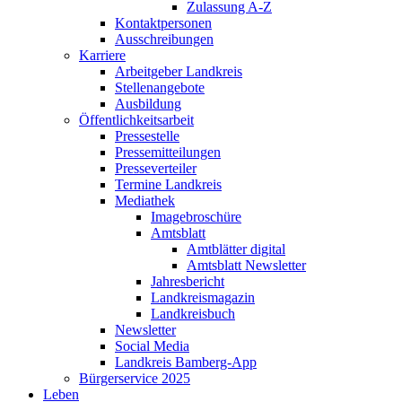
Zulassung A-Z
Kontaktpersonen
Ausschreibungen
Karriere
Arbeitgeber Landkreis
Stellenangebote
Ausbildung
Öffentlichkeitsarbeit
Pressestelle
Pressemitteilungen
Presseverteiler
Termine Landkreis
Mediathek
Imagebroschüre
Amtsblatt
Amtblätter digital
Amtsblatt Newsletter
Jahresbericht
Landkreismagazin
Landkreisbuch
Newsletter
Social Media
Landkreis Bamberg-App
Bürgerservice 2025
Leben