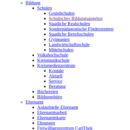
Bildung
Schulen
Grundschulen
Schulisches Bildungsangebot
Staatliche Realschulen
Sonderpädagogische Förderzentren
Staatliche Berufsschulen
Gymnasien
Landwirtschaftsschule
Mittelschulen
Volkshochschule
Kreismusikschule
Kreismedienzentrum
Kontakt
Aktuell
Service
Beratung
Büchereien
Bildungsbüro
Ehrenamt
Anlaufstelle Ehrenamt
Ehrenamtsarbeit
Ehrenamtskarte
Ehrungen
Freiwilligenzentrum CariThek