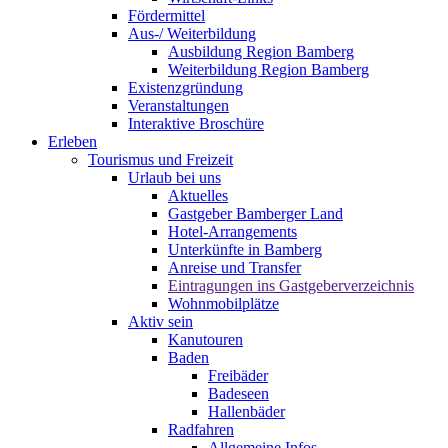
Fördermittel
Aus-/ Weiterbildung
Ausbildung Region Bamberg
Weiterbildung Region Bamberg
Existenzgründung
Veranstaltungen
Interaktive Broschüre
Erleben
Tourismus und Freizeit
Urlaub bei uns
Aktuelles
Gastgeber Bamberger Land
Hotel-Arrangements
Unterkünfte in Bamberg
Anreise und Transfer
Eintragungen ins Gastgeberverzeichnis
Wohnmobilplätze
Aktiv sein
Kanutouren
Baden
Freibäder
Badeseen
Hallenbäder
Radfahren
Allgemeine Infos