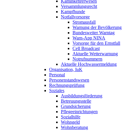
Kaminkehrerwesen
Versammlungsrecht
Kampfhunde
Notfallvorsorge
Stromausfall
Warnung der Bevölkerung
Bundesweiter Warntag
Warn-App NINA
Vorsorge für den Ernstfall
Cell Broadcast
Aktuelle Wetterwarnung
Notrufnummern
Aktuelle Hochwassermeldung
Organisation, IuK
Personal
Personenstandswesen
Rechnungsprüfung
Soziales
Ausbildungsförderung
Betreuungsstelle
Grundsicherung
Pflegeeinrichtungen
Sozialhilfe
Wohngeld
Wohnberatung