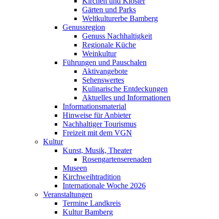
Kirchen und Klöster
Gärten und Parks
Weltkulturerbe Bamberg
Genussregion
Genuss Nachhaltigkeit
Regionale Küche
Weinkultur
Führungen und Pauschalen
Aktivangebote
Sehenswertes
Kulinarische Entdeckungen
Aktuelles und Informationen
Informationsmaterial
Hinweise für Anbieter
Nachhaltiger Tourismus
Freizeit mit dem VGN
Kultur
Kunst, Musik, Theater
Rosengartenserenaden
Museen
Kirchweihtradition
Internationale Woche 2026
Veranstaltungen
Termine Landkreis
Kultur Bamberg