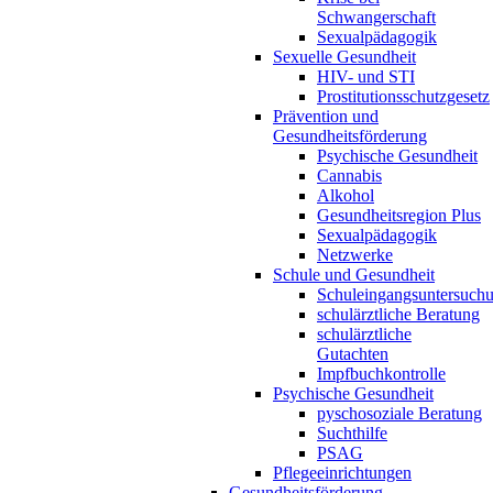
Schwangerschaft
Sexualpädagogik
Sexuelle Gesundheit
HIV- und STI
Prostitutionsschutzgesetz
Prävention und
Gesundheitsförderung
Psychische Gesundheit
Cannabis
Alkohol
Gesundheitsregion Plus
Sexualpädagogik
Netzwerke
Schule und Gesundheit
Schuleingangsuntersuch
schulärztliche Beratung
schulärztliche
Gutachten
Impfbuchkontrolle
Psychische Gesundheit
pyschosoziale Beratung
Suchthilfe
PSAG
Pflegeeinrichtungen
Gesundheitsförderung