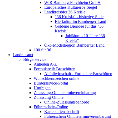
WIR Bamberg-Forchheim GmbH
Europäisches Kulturerbe-Siegel
Landkreisbier 36 Kreisla
"36 Kreisla" - bisherige Sude
Bierkultur im Bamberger Land
Goldene Bieridee für das "36
Kreisla"
Jubiläum - 10 Jahre "36
Kreisla"
Öko-Modellregion Bamberger Land
100 für 36
Landratsamt
Bürgerservice
Anliegen A-Z
Formulare & Broschüren
Abfallwirtschaft - Formulare-Broschüren
Wunschkennzeichen online
Bürgerservice-Portal
Umfragen
Zulassung-Onlineterminvereinbarung
Zulassung-Online
Online-Zulassungsbehörde
Führerschein-Online
Karteikartenabschrift
Führerschein-Onlineterminvereinbarung