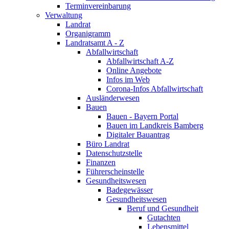
Terminvereinbarung
Verwaltung
Landrat
Organigramm
Landratsamt A - Z
Abfallwirtschaft
Abfallwirtschaft A-Z
Online Angebote
Infos im Web
Corona-Infos Abfallwirtschaft
Ausländerwesen
Bauen
Bauen - Bayern Portal
Bauen im Landkreis Bamberg
Digitaler Bauantrag
Büro Landrat
Datenschutzstelle
Finanzen
Führerscheinstelle
Gesundheitswesen
Badegewässer
Gesundheitswesen
Beruf und Gesundheit
Gutachten
Lebensmittel