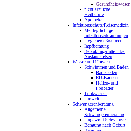
Gesundheitswesen
nicht-ärztliche
Heilberufe
Apotheken
Infektionsschutz/Reisemedizin
Meldepflichtige
Infektionserkrankungen
Hygienemaßnahmen
Impfberatung
Betäubungsmitteln bei
Auslandsreisen
Wasser und Umwelt
Schwimmen und Baden
Badestellen
EU-Badeseen
Hallen- und
Freibäder
Trinkwasser
Umwelt
Schwangerenberatung
Allgemeine
Schwangerenberatung
Ungewollt Schwanger
Beratung nach Geburt
Krise bei