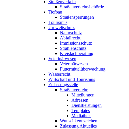
Straßenverkehr
Straßenverkehrsbehörde
Tiefbau
Straßensperrungen
Tourismus
Umweltschutz
Naturschutz
Abfallrecht
Immissionsschutz
Strahlenschutz
Kreisfachberatung
Veterinärwesen
Veterinärwesen
Futtermittelüberwachung
Wasserrecht
Wirtschaft und Tourismus
Zulassungsstelle
Straßenverkehr
Mitteilungen
Adressen
Dienstleistungen
Templates
Mediathek
Wunschkennzeichen
Zulassung Aktuelles