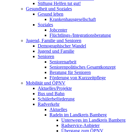
Stiftung Helfen tut gut!
Gesundheit und Soziales
Gesund leben
Krankenhausgesellschaft
Soziales
Jobcenter
Flüchtlings-/Integrationsberatung
Jugend, Familie und Senioren
Demographischer Wandel
Jugend und Familie
Senioren
Seniorenarbeit
Seniorenpolitisches Gesamtkonzept
Beratung für Senioren
Förderung von Kurzzeitpflege
Mobilität und ÖPNV
Aktuelles/Projekte
Bus und Bahn
Schülerbeförderung
Radverkehr
Aktuelles
Radeln im Landkreis Bamberg
Unterwegs im Landkreis Bamberg
Radservice-Anbieter
Übergang zum ÖPNV