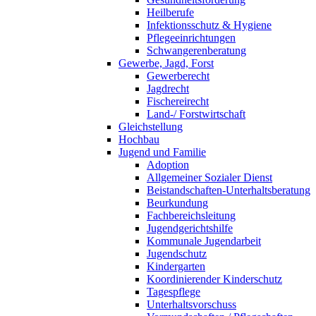
Heilberufe
Infektionsschutz & Hygiene
Pflegeeinrichtungen
Schwangerenberatung
Gewerbe, Jagd, Forst
Gewerberecht
Jagdrecht
Fischereirecht
Land-/ Forstwirtschaft
Gleichstellung
Hochbau
Jugend und Familie
Adoption
Allgemeiner Sozialer Dienst
Beistandschaften-Unterhaltsberatung
Beurkundung
Fachbereichsleitung
Jugendgerichtshilfe
Kommunale Jugendarbeit
Jugendschutz
Kindergarten
Koordinierender Kinderschutz
Tagespflege
Unterhaltsvorschuss