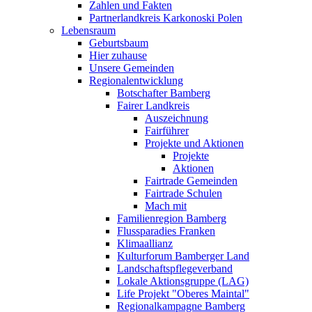
Zahlen und Fakten
Partnerlandkreis Karkonoski Polen
Lebensraum
Geburtsbaum
Hier zuhause
Unsere Gemeinden
Regionalentwicklung
Botschafter Bamberg
Fairer Landkreis
Auszeichnung
Fairführer
Projekte und Aktionen
Projekte
Aktionen
Fairtrade Gemeinden
Fairtrade Schulen
Mach mit
Familienregion Bamberg
Flussparadies Franken
Klimaallianz
Kulturforum Bamberger Land
Landschaftspflegeverband
Lokale Aktionsgruppe (LAG)
Life Projekt "Oberes Maintal"
Regionalkampagne Bamberg