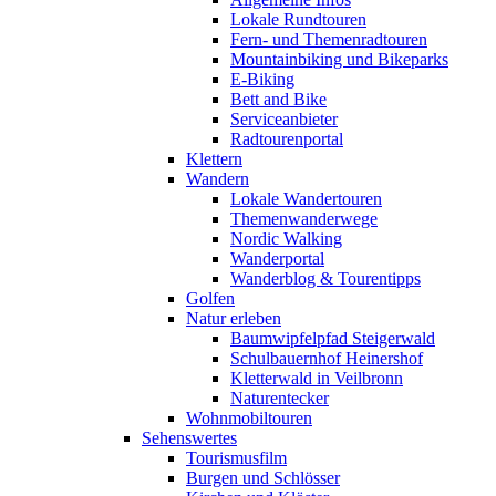
Lokale Rundtouren
Fern- und Themenradtouren
Mountainbiking und Bikeparks
E-Biking
Bett and Bike
Serviceanbieter
Radtourenportal
Klettern
Wandern
Lokale Wandertouren
Themenwanderwege
Nordic Walking
Wanderportal
Wanderblog & Tourentipps
Golfen
Natur erleben
Baumwipfelpfad Steigerwald
Schulbauernhof Heinershof
Kletterwald in Veilbronn
Naturentecker
Wohnmobiltouren
Sehenswertes
Tourismusfilm
Burgen und Schlösser