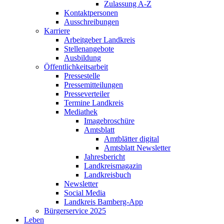
Zulassung A-Z
Kontaktpersonen
Ausschreibungen
Karriere
Arbeitgeber Landkreis
Stellenangebote
Ausbildung
Öffentlichkeitsarbeit
Pressestelle
Pressemitteilungen
Presseverteiler
Termine Landkreis
Mediathek
Imagebroschüre
Amtsblatt
Amtblätter digital
Amtsblatt Newsletter
Jahresbericht
Landkreismagazin
Landkreisbuch
Newsletter
Social Media
Landkreis Bamberg-App
Bürgerservice 2025
Leben