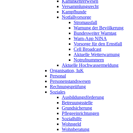
Kaminkehrerwesen
Versammlungsrecht
Kampfhunde
Notfallvorsorge
Stromausfall
Warnung der Bevölkerung
Bundesweiter Warntag
Warn-App NINA
Vorsorge für den Ernstfall
Cell Broadcast
Aktuelle Wetterwarnung
Notrufnummern
Aktuelle Hochwassermeldung
Organisation, IuK
Personal
Personenstandswesen
Rechnungsprüfung
Soziales
Ausbildungsförderung
Betreuungsstelle
Grundsicherung
Pflegeeinrichtungen
Sozialhilfe
Wohngeld
Wohnberatung