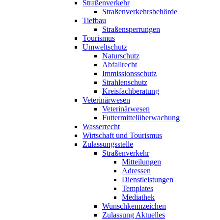
Straßenverkehr
Straßenverkehrsbehörde
Tiefbau
Straßensperrungen
Tourismus
Umweltschutz
Naturschutz
Abfallrecht
Immissionsschutz
Strahlenschutz
Kreisfachberatung
Veterinärwesen
Veterinärwesen
Futtermittelüberwachung
Wasserrecht
Wirtschaft und Tourismus
Zulassungsstelle
Straßenverkehr
Mitteilungen
Adressen
Dienstleistungen
Templates
Mediathek
Wunschkennzeichen
Zulassung Aktuelles