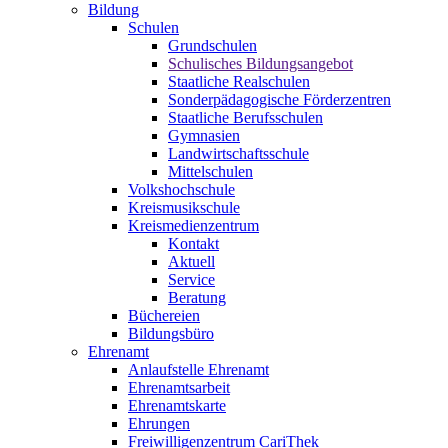
Bildung
Schulen
Grundschulen
Schulisches Bildungsangebot
Staatliche Realschulen
Sonderpädagogische Förderzentren
Staatliche Berufsschulen
Gymnasien
Landwirtschaftsschule
Mittelschulen
Volkshochschule
Kreismusikschule
Kreismedienzentrum
Kontakt
Aktuell
Service
Beratung
Büchereien
Bildungsbüro
Ehrenamt
Anlaufstelle Ehrenamt
Ehrenamtsarbeit
Ehrenamtskarte
Ehrungen
Freiwilligenzentrum CariThek