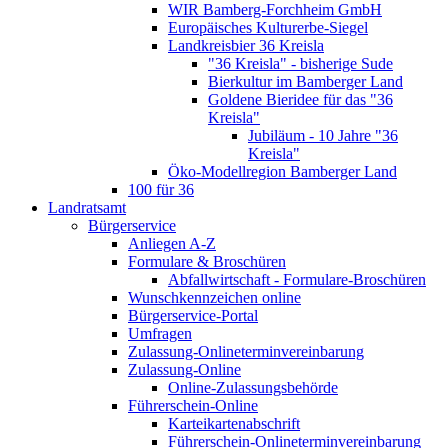
WIR Bamberg-Forchheim GmbH
Europäisches Kulturerbe-Siegel
Landkreisbier 36 Kreisla
"36 Kreisla" - bisherige Sude
Bierkultur im Bamberger Land
Goldene Bieridee für das "36
Kreisla"
Jubiläum - 10 Jahre "36
Kreisla"
Öko-Modellregion Bamberger Land
100 für 36
Landratsamt
Bürgerservice
Anliegen A-Z
Formulare & Broschüren
Abfallwirtschaft - Formulare-Broschüren
Wunschkennzeichen online
Bürgerservice-Portal
Umfragen
Zulassung-Onlineterminvereinbarung
Zulassung-Online
Online-Zulassungsbehörde
Führerschein-Online
Karteikartenabschrift
Führerschein-Onlineterminvereinbarung