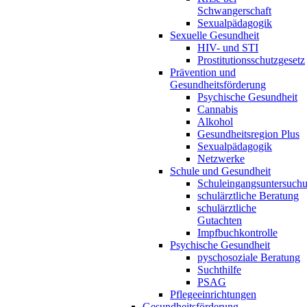
Schwangerschaft
Sexualpädagogik
Sexuelle Gesundheit
HIV- und STI
Prostitutionsschutzgesetz
Prävention und
Gesundheitsförderung
Psychische Gesundheit
Cannabis
Alkohol
Gesundheitsregion Plus
Sexualpädagogik
Netzwerke
Schule und Gesundheit
Schuleingangsuntersuch
schulärztliche Beratung
schulärztliche
Gutachten
Impfbuchkontrolle
Psychische Gesundheit
pyschosoziale Beratung
Suchthilfe
PSAG
Pflegeeinrichtungen
Gesundheitsförderung