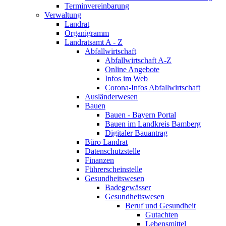
Terminvereinbarung
Verwaltung
Landrat
Organigramm
Landratsamt A - Z
Abfallwirtschaft
Abfallwirtschaft A-Z
Online Angebote
Infos im Web
Corona-Infos Abfallwirtschaft
Ausländerwesen
Bauen
Bauen - Bayern Portal
Bauen im Landkreis Bamberg
Digitaler Bauantrag
Büro Landrat
Datenschutzstelle
Finanzen
Führerscheinstelle
Gesundheitswesen
Badegewässer
Gesundheitswesen
Beruf und Gesundheit
Gutachten
Lebensmittel