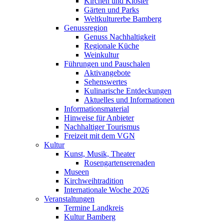
Kirchen und Klöster
Gärten und Parks
Weltkulturerbe Bamberg
Genussregion
Genuss Nachhaltigkeit
Regionale Küche
Weinkultur
Führungen und Pauschalen
Aktivangebote
Sehenswertes
Kulinarische Entdeckungen
Aktuelles und Informationen
Informationsmaterial
Hinweise für Anbieter
Nachhaltiger Tourismus
Freizeit mit dem VGN
Kultur
Kunst, Musik, Theater
Rosengartenserenaden
Museen
Kirchweihtradition
Internationale Woche 2026
Veranstaltungen
Termine Landkreis
Kultur Bamberg