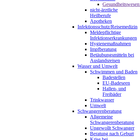
Gesundheitswesen
nicht-ärztliche
Heilberufe
Apotheken
Infektionsschutz/Reisemedizin
Meldepflichtige
Infektionserkrankungen
Hygienemaßnahmen
Impfberatung
Betäubungsmitteln bei
Auslandsreisen
Wasser und Umwelt
Schwimmen und Baden
Badestellen
EU-Badeseen
Hallen- und
Freibäder
Trinkwasser
Umwelt
Schwangerenberatung
Allgemeine
Schwangerenberatung
Ungewollt Schwanger
Beratung nach Geburt
Krise bei