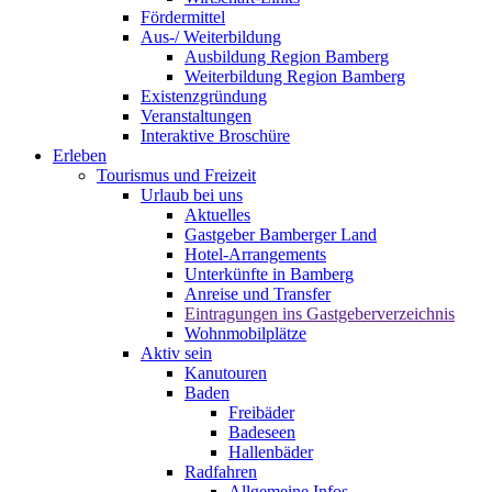
Fördermittel
Aus-/ Weiterbildung
Ausbildung Region Bamberg
Weiterbildung Region Bamberg
Existenzgründung
Veranstaltungen
Interaktive Broschüre
Erleben
Tourismus und Freizeit
Urlaub bei uns
Aktuelles
Gastgeber Bamberger Land
Hotel-Arrangements
Unterkünfte in Bamberg
Anreise und Transfer
Eintragungen ins Gastgeberverzeichnis
Wohnmobilplätze
Aktiv sein
Kanutouren
Baden
Freibäder
Badeseen
Hallenbäder
Radfahren
Allgemeine Infos