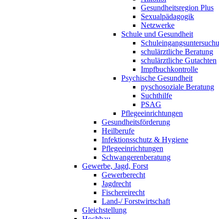
Gesundheitsregion Plus
Sexualpädagogik
Netzwerke
Schule und Gesundheit
Schuleingangsuntersuch
schulärztliche Beratung
schulärztliche Gutachten
Impfbuchkontrolle
Psychische Gesundheit
pyschosoziale Beratung
Suchthilfe
PSAG
Pflegeeinrichtungen
Gesundheitsförderung
Heilberufe
Infektionsschutz & Hygiene
Pflegeeinrichtungen
Schwangerenberatung
Gewerbe, Jagd, Forst
Gewerberecht
Jagdrecht
Fischereirecht
Land-/ Forstwirtschaft
Gleichstellung
Hochbau