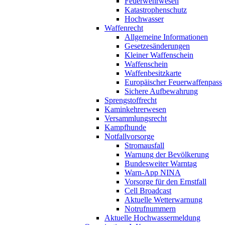
Feuerwehrwesen
Katastrophenschutz
Hochwasser
Waffenrecht
Allgemeine Informationen
Gesetzesänderungen
Kleiner Waffenschein
Waffenschein
Waffenbesitzkarte
Europäischer Feuerwaffenpass
Sichere Aufbewahrung
Sprengstoffrecht
Kaminkehrerwesen
Versammlungsrecht
Kampfhunde
Notfallvorsorge
Stromausfall
Warnung der Bevölkerung
Bundesweiter Warntag
Warn-App NINA
Vorsorge für den Ernstfall
Cell Broadcast
Aktuelle Wetterwarnung
Notrufnummern
Aktuelle Hochwassermeldung