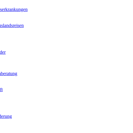
nserkrankungen
slandsreisen
der
beratung
ft
derung