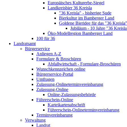
Europäisches Kulturerbe-Siegel
Landkreisbier 36 Kreisla
"36 Kreisla" - bisherige Sude
Bierkultur im Bamberger Land
Goldene Bieridee für das "36 Kreisla
Jubiläum - 10 Jahre "36 Kreisla
Öko-Modellregion Bamberger Land
100 für 36
Landratsamt
Bürgerservice
Anliegen A-Z
Formulare & Broschüren
Abfallwirtschaft - Formulare-Broschüren
Wunschkennzeichen online
Bürgerservice-Portal
Umfragen
Zulassung-Onlineterminvereinbarung
Zulassung-Online
Online-Zulassungsbehörde
Führerschein-Online
Karteikartenabschrift
Führerschein-Onlineterminvereinbarung
Terminvereinbarung
Verwaltung
Landrat