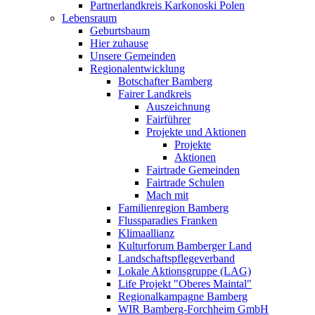
Partnerlandkreis Karkonoski Polen
Lebensraum
Geburtsbaum
Hier zuhause
Unsere Gemeinden
Regionalentwicklung
Botschafter Bamberg
Fairer Landkreis
Auszeichnung
Fairführer
Projekte und Aktionen
Projekte
Aktionen
Fairtrade Gemeinden
Fairtrade Schulen
Mach mit
Familienregion Bamberg
Flussparadies Franken
Klimaallianz
Kulturforum Bamberger Land
Landschaftspflegeverband
Lokale Aktionsgruppe (LAG)
Life Projekt "Oberes Maintal"
Regionalkampagne Bamberg
WIR Bamberg-Forchheim GmbH