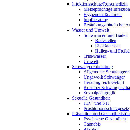
Infektionsschutz/Reisemedizin
Meldepflichtige Infektio
Hygienemaßnahmen
Impfberatung
Betäubungsmitteln bei Au
Wasser und Umwelt
Schwimmen und Baden
Badestellen
EU-Badeseen
Hallen- und Freibä
Trinkwasser
Umwelt
Schwangerenberatung
Allgemeine Schwangeren
Ungewollt Schwanger
Beratung nach Geburt
Krise bei Schwangerscha
Sexualpädagogik
Sexuelle Gesundheit
HIV- und STI
Prostitutionsschutzgesetz
Prävention und Gesundheitsför
Psychische Gesundheit
Cannabis
Alkohol