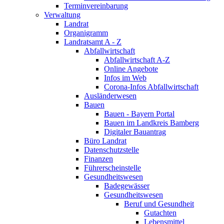
Terminvereinbarung
Verwaltung
Landrat
Organigramm
Landratsamt A - Z
Abfallwirtschaft
Abfallwirtschaft A-Z
Online Angebote
Infos im Web
Corona-Infos Abfallwirtschaft
Ausländerwesen
Bauen
Bauen - Bayern Portal
Bauen im Landkreis Bamberg
Digitaler Bauantrag
Büro Landrat
Datenschutzstelle
Finanzen
Führerscheinstelle
Gesundheitswesen
Badegewässer
Gesundheitswesen
Beruf und Gesundheit
Gutachten
Lebensmittel