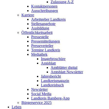
Zulassung A-Z
Kontaktpersonen
Ausschreibungen
Karriere
Arbeitgeber Landkreis
Stellenangebote
Ausbildung
Öffentlichkeitsarbeit
Pressestelle
Pressemitteilungen
Presseverteiler
Termine Landkreis
Mediathek
Imagebroschüre
Amtsblatt
Amtblätter digital
Amtsblatt Newsletter
Jahresbericht
Landkreismagazin
Landkreisbuch
Newsletter
Social Media
Landkreis Bamberg-App
Bürgerservice 2025
Leben