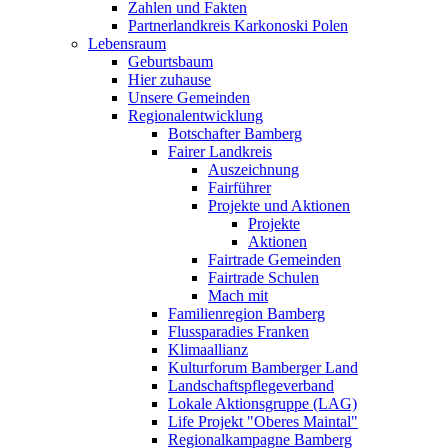
Zahlen und Fakten
Partnerlandkreis Karkonoski Polen
Lebensraum
Geburtsbaum
Hier zuhause
Unsere Gemeinden
Regionalentwicklung
Botschafter Bamberg
Fairer Landkreis
Auszeichnung
Fairführer
Projekte und Aktionen
Projekte
Aktionen
Fairtrade Gemeinden
Fairtrade Schulen
Mach mit
Familienregion Bamberg
Flussparadies Franken
Klimaallianz
Kulturforum Bamberger Land
Landschaftspflegeverband
Lokale Aktionsgruppe (LAG)
Life Projekt "Oberes Maintal"
Regionalkampagne Bamberg