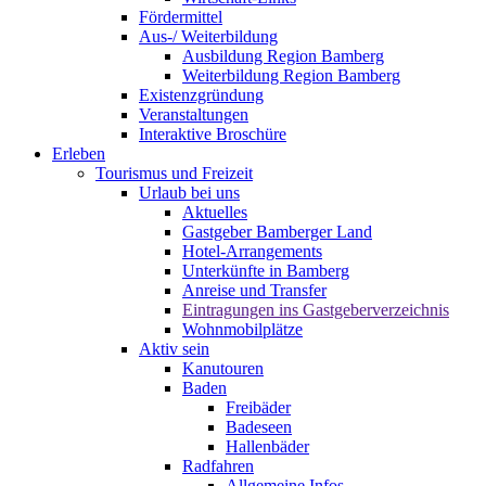
Fördermittel
Aus-/ Weiterbildung
Ausbildung Region Bamberg
Weiterbildung Region Bamberg
Existenzgründung
Veranstaltungen
Interaktive Broschüre
Erleben
Tourismus und Freizeit
Urlaub bei uns
Aktuelles
Gastgeber Bamberger Land
Hotel-Arrangements
Unterkünfte in Bamberg
Anreise und Transfer
Eintragungen ins Gastgeberverzeichnis
Wohnmobilplätze
Aktiv sein
Kanutouren
Baden
Freibäder
Badeseen
Hallenbäder
Radfahren
Allgemeine Infos