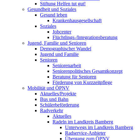
Stiftung Helfen tut gut!
Gesundheit und Soziales
Gesund leben
Krankenhausgesellschaft
Soziales
Jobcenter
Flüchtlings-/Integrationsberatung
Jugend, Familie und Senioren
Demographischer Wandel
Jugend und Familie
Senioren
Seniorenarbeit
Seniorenpolitisches Gesamtkonzept
Beratung für Senioren
Förderung von Kurzzeitpflege
Mobilität und ÖPNV
Aktuelles/Projekte
Bus und Bahn
Schülerbeförderung
Radverkehr
Aktuelles
Radeln im Landkreis Bamberg
Unterwegs im Landkreis Bamberg
Radservice-Anbieter
Übergang zum ÖPNV