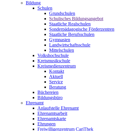
Bildung
Schulen
Grundschulen
Schulisches Bildungsangebot
Staatliche Realschulen
Sonderpädagogische Förderzentren
Staatliche Berufsschulen
Gymnasien
Landwirtschaftsschule
Mittelschulen
Volkshochschule
Kreismusikschule
Kreismedienzentrum
Kontakt
Aktuell
Service
Beratung
Büchereien
Bildungsbüro
Ehrenamt
Anlaufstelle Ehrenamt
Ehrenamtsarbeit
Ehrenamtskarte
Ehrungen
Freiwilligenzentrum CariThek