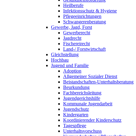
Heilberufe
Infektionsschutz & Hygiene
Pflegeeinrichtungen
Schwangerenberatung
Gewerbe, Jagd, Forst
Gewerberecht
Jagdrecht
Fischereirecht
Land-/ Forstwirtschaft
Gleichstellung
Hochbau
Jugend und Familie
Adoption
Allgemeiner Sozialer Dienst
Beistandschaften-Unterhaltsberatung
Beurkundung
Fachbereichsleitung
Jugendgerichtshilfe
Kommunale Jugendarbeit
Jugendschutz
Kindergarten
Koordinierender Kinderschutz
Tagespflege
Unterhaltsvorschuss