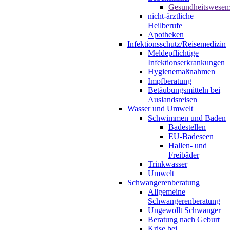
Gesundheitswesen
nicht-ärztliche
Heilberufe
Apotheken
Infektionsschutz/Reisemedizin
Meldepflichtige
Infektionserkrankungen
Hygienemaßnahmen
Impfberatung
Betäubungsmitteln bei
Auslandsreisen
Wasser und Umwelt
Schwimmen und Baden
Badestellen
EU-Badeseen
Hallen- und
Freibäder
Trinkwasser
Umwelt
Schwangerenberatung
Allgemeine
Schwangerenberatung
Ungewollt Schwanger
Beratung nach Geburt
Krise bei