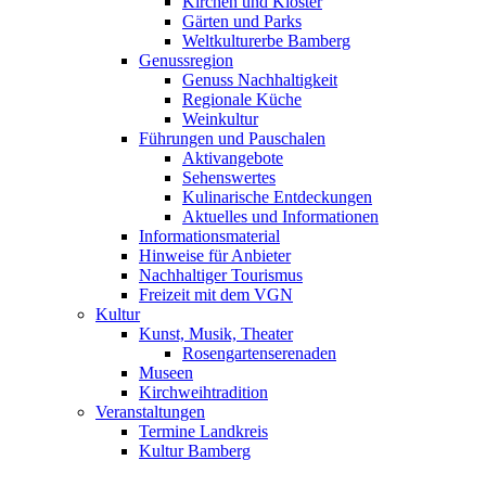
Kirchen und Klöster
Gärten und Parks
Weltkulturerbe Bamberg
Genussregion
Genuss Nachhaltigkeit
Regionale Küche
Weinkultur
Führungen und Pauschalen
Aktivangebote
Sehenswertes
Kulinarische Entdeckungen
Aktuelles und Informationen
Informationsmaterial
Hinweise für Anbieter
Nachhaltiger Tourismus
Freizeit mit dem VGN
Kultur
Kunst, Musik, Theater
Rosengartenserenaden
Museen
Kirchweihtradition
Veranstaltungen
Termine Landkreis
Kultur Bamberg