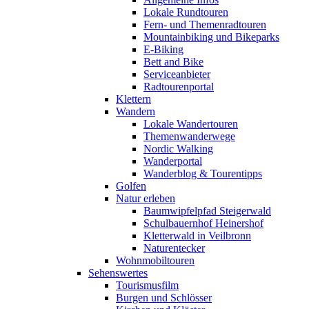
Lokale Rundtouren
Fern- und Themenradtouren
Mountainbiking und Bikeparks
E-Biking
Bett and Bike
Serviceanbieter
Radtourenportal
Klettern
Wandern
Lokale Wandertouren
Themenwanderwege
Nordic Walking
Wanderportal
Wanderblog & Tourentipps
Golfen
Natur erleben
Baumwipfelpfad Steigerwald
Schulbauernhof Heinershof
Kletterwald in Veilbronn
Naturentecker
Wohnmobiltouren
Sehenswertes
Tourismusfilm
Burgen und Schlösser