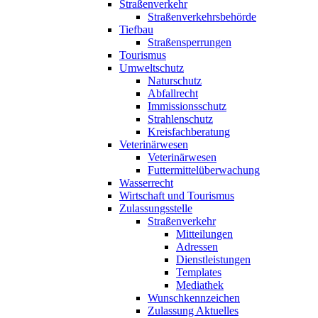
Straßenverkehr
Straßenverkehrsbehörde
Tiefbau
Straßensperrungen
Tourismus
Umweltschutz
Naturschutz
Abfallrecht
Immissionsschutz
Strahlenschutz
Kreisfachberatung
Veterinärwesen
Veterinärwesen
Futtermittelüberwachung
Wasserrecht
Wirtschaft und Tourismus
Zulassungsstelle
Straßenverkehr
Mitteilungen
Adressen
Dienstleistungen
Templates
Mediathek
Wunschkennzeichen
Zulassung Aktuelles