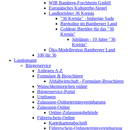
WIR Bamberg-Forchheim GmbH
Europäisches Kulturerbe-Siegel
Landkreisbier 36 Kreisla
"36 Kreisla" - bisherige Sude
Bierkultur im Bamberger Land
Goldene Bieridee für das "36
Kreisla"
Jubiläum - 10 Jahre "36
Kreisla"
Öko-Modellregion Bamberger Land
100 für 36
Landratsamt
Bürgerservice
Anliegen A-Z
Formulare & Broschüren
Abfallwirtschaft - Formulare-Broschüren
Wunschkennzeichen online
Bürgerservice-Portal
Umfragen
Zulassung-Onlineterminvereinbarung
Zulassung-Online
Online-Zulassungsbehörde
Führerschein-Online
Karteikartenabschrift
Führerschein-Onlineterminvereinbarung