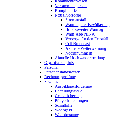
Kaminkehrerwesen
Versammlungsrecht
Kampfhunde
Notfallvorsorge
Stromausfall
Warnung der Bevölkerung
Bundesweiter Warntag
Warn-App NINA
Vorsorge für den Ernstfall
Cell Broadcast
Aktuelle Wetterwarnung
Notrufnummern
Aktuelle Hochwassermeldung
Organisation, IuK
Personal
Personenstandswesen
Rechnungsprüfung
Soziales
Ausbildungsförderung
Betreuungsstelle
Grundsicherung
Pflegeeinrichtungen
Sozialhilfe
Wohngeld
Wohnberatung