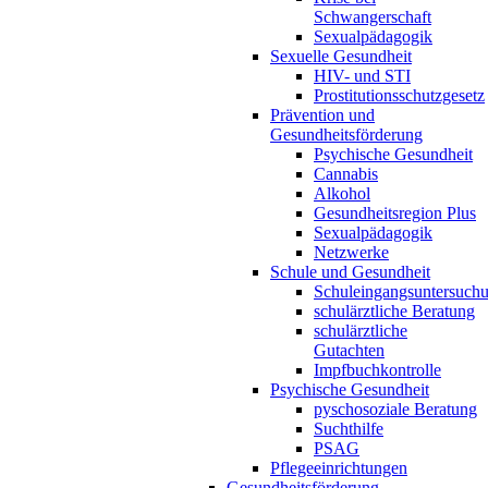
Schwangerschaft
Sexualpädagogik
Sexuelle Gesundheit
HIV- und STI
Prostitutionsschutzgesetz
Prävention und
Gesundheitsförderung
Psychische Gesundheit
Cannabis
Alkohol
Gesundheitsregion Plus
Sexualpädagogik
Netzwerke
Schule und Gesundheit
Schuleingangsuntersuch
schulärztliche Beratung
schulärztliche
Gutachten
Impfbuchkontrolle
Psychische Gesundheit
pyschosoziale Beratung
Suchthilfe
PSAG
Pflegeeinrichtungen
Gesundheitsförderung