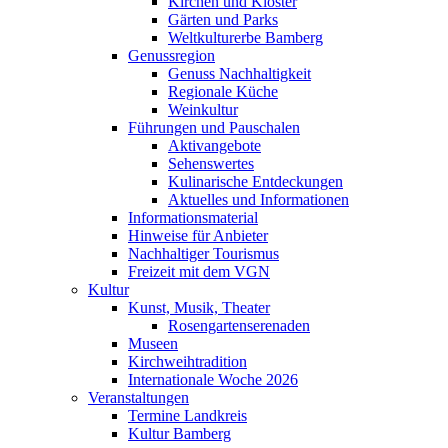
Kirchen und Klöster
Gärten und Parks
Weltkulturerbe Bamberg
Genussregion
Genuss Nachhaltigkeit
Regionale Küche
Weinkultur
Führungen und Pauschalen
Aktivangebote
Sehenswertes
Kulinarische Entdeckungen
Aktuelles und Informationen
Informationsmaterial
Hinweise für Anbieter
Nachhaltiger Tourismus
Freizeit mit dem VGN
Kultur
Kunst, Musik, Theater
Rosengartenserenaden
Museen
Kirchweihtradition
Internationale Woche 2026
Veranstaltungen
Termine Landkreis
Kultur Bamberg