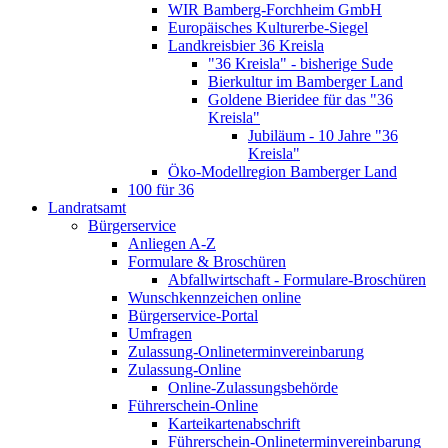
WIR Bamberg-Forchheim GmbH
Europäisches Kulturerbe-Siegel
Landkreisbier 36 Kreisla
"36 Kreisla" - bisherige Sude
Bierkultur im Bamberger Land
Goldene Bieridee für das "36
Kreisla"
Jubiläum - 10 Jahre "36
Kreisla"
Öko-Modellregion Bamberger Land
100 für 36
Landratsamt
Bürgerservice
Anliegen A-Z
Formulare & Broschüren
Abfallwirtschaft - Formulare-Broschüren
Wunschkennzeichen online
Bürgerservice-Portal
Umfragen
Zulassung-Onlineterminvereinbarung
Zulassung-Online
Online-Zulassungsbehörde
Führerschein-Online
Karteikartenabschrift
Führerschein-Onlineterminvereinbarung