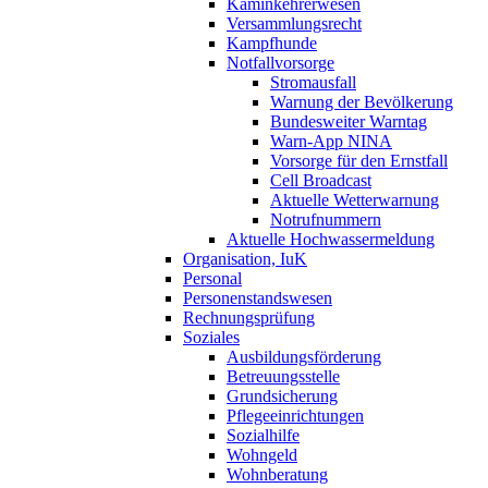
Kaminkehrerwesen
Versammlungsrecht
Kampfhunde
Notfallvorsorge
Stromausfall
Warnung der Bevölkerung
Bundesweiter Warntag
Warn-App NINA
Vorsorge für den Ernstfall
Cell Broadcast
Aktuelle Wetterwarnung
Notrufnummern
Aktuelle Hochwassermeldung
Organisation, IuK
Personal
Personenstandswesen
Rechnungsprüfung
Soziales
Ausbildungsförderung
Betreuungsstelle
Grundsicherung
Pflegeeinrichtungen
Sozialhilfe
Wohngeld
Wohnberatung