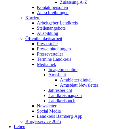
Zulassung A-Z
Kontaktpersonen
Ausschreibungen
Karriere
Arbeitgeber Landkreis
Stellenangebote
Ausbildung
Öffentlichkeitsarbeit
Pressestelle
Pressemitteilungen
Presseverteiler
Termine Landkreis
Mediathek
Imagebroschüre
Amtsblatt
Amtblätter digital
Amtsblatt Newsletter
Jahresbericht
Landkreismagazin
Landkreisbuch
Newsletter
Social Media
Landkreis Bamberg-App
Bürgerservice 2025
Leben