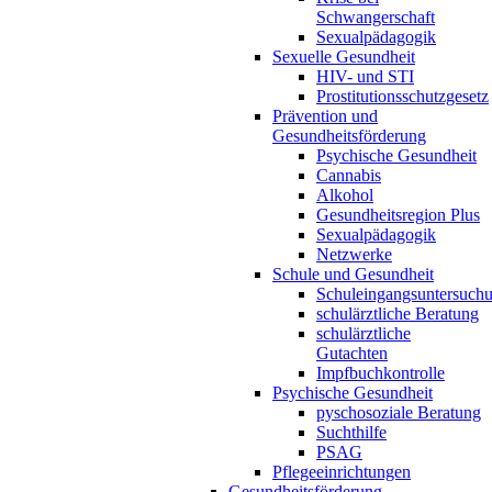
Schwangerschaft
Sexualpädagogik
Sexuelle Gesundheit
HIV- und STI
Prostitutionsschutzgesetz
Prävention und
Gesundheitsförderung
Psychische Gesundheit
Cannabis
Alkohol
Gesundheitsregion Plus
Sexualpädagogik
Netzwerke
Schule und Gesundheit
Schuleingangsuntersuch
schulärztliche Beratung
schulärztliche
Gutachten
Impfbuchkontrolle
Psychische Gesundheit
pyschosoziale Beratung
Suchthilfe
PSAG
Pflegeeinrichtungen
Gesundheitsförderung