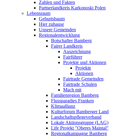
Zahlen und Fakten
Partnerlandkreis Karkonoski Polen
Lebensraum
Geburtsbaum
Hier zuhause
Unsere Gemeinden
Regionalentwicklung
Botschafter Bamberg
Fairer Landkreis
Auszeichnung
Fairführer
Projekte und Aktionen
Projekte
Aktionen
Fairtrade Gemeinden
Fairtrade Schulen
Mach mit
Familienregion Bamberg
Flussparadies Franken
Klimaallianz
Kulturforum Bamberger Land
Landschaftspflegeverband
Lokale Aktionsgruppe (LAG)
Life Projekt "Oberes Maintal"
Regionalkampagne Bamberg