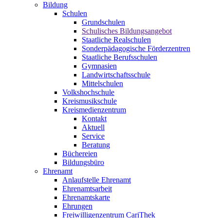
Bildung
Schulen
Grundschulen
Schulisches Bildungsangebot
Staatliche Realschulen
Sonderpädagogische Förderzentren
Staatliche Berufsschulen
Gymnasien
Landwirtschaftsschule
Mittelschulen
Volkshochschule
Kreismusikschule
Kreismedienzentrum
Kontakt
Aktuell
Service
Beratung
Büchereien
Bildungsbüro
Ehrenamt
Anlaufstelle Ehrenamt
Ehrenamtsarbeit
Ehrenamtskarte
Ehrungen
Freiwilligenzentrum CariThek