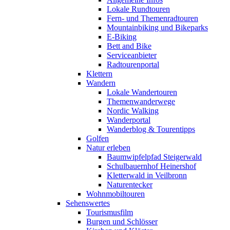
Lokale Rundtouren
Fern- und Themenradtouren
Mountainbiking und Bikeparks
E-Biking
Bett and Bike
Serviceanbieter
Radtourenportal
Klettern
Wandern
Lokale Wandertouren
Themenwanderwege
Nordic Walking
Wanderportal
Wanderblog & Tourentipps
Golfen
Natur erleben
Baumwipfelpfad Steigerwald
Schulbauernhof Heinershof
Kletterwald in Veilbronn
Naturentecker
Wohnmobiltouren
Sehenswertes
Tourismusfilm
Burgen und Schlösser