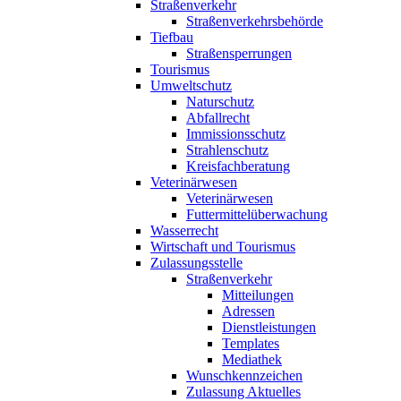
Straßenverkehr
Straßenverkehrsbehörde
Tiefbau
Straßensperrungen
Tourismus
Umweltschutz
Naturschutz
Abfallrecht
Immissionsschutz
Strahlenschutz
Kreisfachberatung
Veterinärwesen
Veterinärwesen
Futtermittelüberwachung
Wasserrecht
Wirtschaft und Tourismus
Zulassungsstelle
Straßenverkehr
Mitteilungen
Adressen
Dienstleistungen
Templates
Mediathek
Wunschkennzeichen
Zulassung Aktuelles