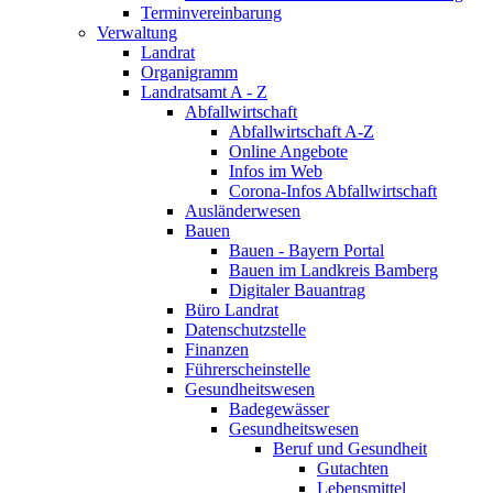
Terminvereinbarung
Verwaltung
Landrat
Organigramm
Landratsamt A - Z
Abfallwirtschaft
Abfallwirtschaft A-Z
Online Angebote
Infos im Web
Corona-Infos Abfallwirtschaft
Ausländerwesen
Bauen
Bauen - Bayern Portal
Bauen im Landkreis Bamberg
Digitaler Bauantrag
Büro Landrat
Datenschutzstelle
Finanzen
Führerscheinstelle
Gesundheitswesen
Badegewässer
Gesundheitswesen
Beruf und Gesundheit
Gutachten
Lebensmittel