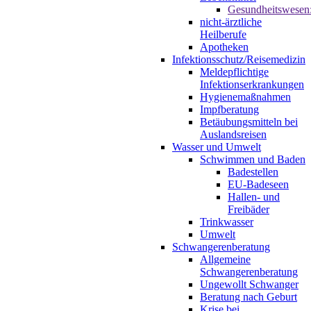
Gesundheitswesen
nicht-ärztliche
Heilberufe
Apotheken
Infektionsschutz/Reisemedizin
Meldepflichtige
Infektionserkrankungen
Hygienemaßnahmen
Impfberatung
Betäubungsmitteln bei
Auslandsreisen
Wasser und Umwelt
Schwimmen und Baden
Badestellen
EU-Badeseen
Hallen- und
Freibäder
Trinkwasser
Umwelt
Schwangerenberatung
Allgemeine
Schwangerenberatung
Ungewollt Schwanger
Beratung nach Geburt
Krise bei