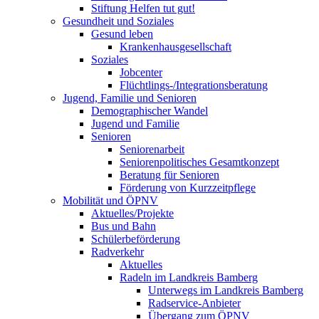
Stiftung Helfen tut gut!
Gesundheit und Soziales
Gesund leben
Krankenhausgesellschaft
Soziales
Jobcenter
Flüchtlings-/Integrationsberatung
Jugend, Familie und Senioren
Demographischer Wandel
Jugend und Familie
Senioren
Seniorenarbeit
Seniorenpolitisches Gesamtkonzept
Beratung für Senioren
Förderung von Kurzzeitpflege
Mobilität und ÖPNV
Aktuelles/Projekte
Bus und Bahn
Schülerbeförderung
Radverkehr
Aktuelles
Radeln im Landkreis Bamberg
Unterwegs im Landkreis Bamberg
Radservice-Anbieter
Übergang zum ÖPNV