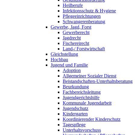
Heilberufe
Infektionsschutz & Hygiene
Pflegeeinrichtungen
Schwangerenberatung
Gewerbe, Jagd, Forst
Gewerberecht
Jagdrecht
Fischereirecht
Land-/ Forstwirtschaft
Gleichstellung
Hochbau
Jugend und Familie
Adoption
Allgemeiner Sozialer Dienst
Beistandschaften-Unterhaltsberatung
Beurkundung
Fachbereichsleitung
Jugendgerichtshilfe
Kommunale Jugendarbeit
Jugendschutz
Kindergarten
Koordinierender Kinderschutz
Tagespflege
Unterhaltsvorschuss