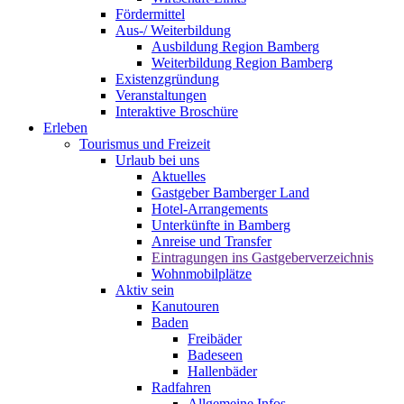
Fördermittel
Aus-/ Weiterbildung
Ausbildung Region Bamberg
Weiterbildung Region Bamberg
Existenzgründung
Veranstaltungen
Interaktive Broschüre
Erleben
Tourismus und Freizeit
Urlaub bei uns
Aktuelles
Gastgeber Bamberger Land
Hotel-Arrangements
Unterkünfte in Bamberg
Anreise und Transfer
Eintragungen ins Gastgeberverzeichnis
Wohnmobilplätze
Aktiv sein
Kanutouren
Baden
Freibäder
Badeseen
Hallenbäder
Radfahren
Allgemeine Infos