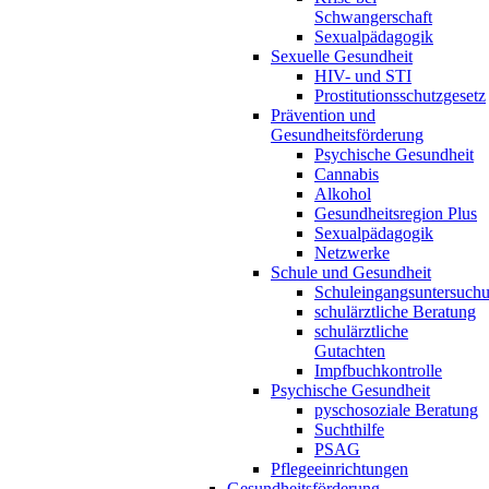
Schwangerschaft
Sexualpädagogik
Sexuelle Gesundheit
HIV- und STI
Prostitutionsschutzgesetz
Prävention und
Gesundheitsförderung
Psychische Gesundheit
Cannabis
Alkohol
Gesundheitsregion Plus
Sexualpädagogik
Netzwerke
Schule und Gesundheit
Schuleingangsuntersuch
schulärztliche Beratung
schulärztliche
Gutachten
Impfbuchkontrolle
Psychische Gesundheit
pyschosoziale Beratung
Suchthilfe
PSAG
Pflegeeinrichtungen
Gesundheitsförderung