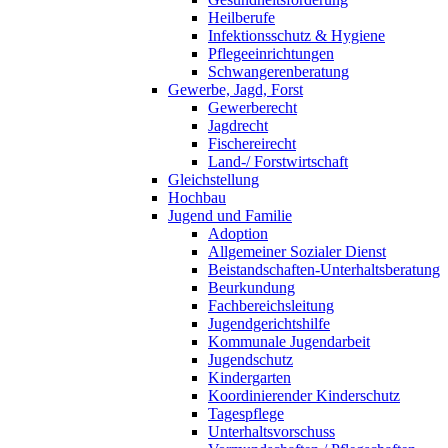
Heilberufe
Infektionsschutz & Hygiene
Pflegeeinrichtungen
Schwangerenberatung
Gewerbe, Jagd, Forst
Gewerberecht
Jagdrecht
Fischereirecht
Land-/ Forstwirtschaft
Gleichstellung
Hochbau
Jugend und Familie
Adoption
Allgemeiner Sozialer Dienst
Beistandschaften-Unterhaltsberatung
Beurkundung
Fachbereichsleitung
Jugendgerichtshilfe
Kommunale Jugendarbeit
Jugendschutz
Kindergarten
Koordinierender Kinderschutz
Tagespflege
Unterhaltsvorschuss