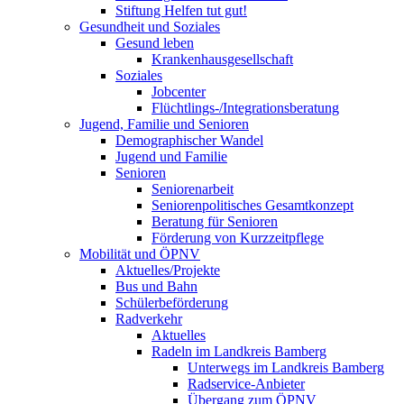
Stiftung Helfen tut gut!
Gesundheit und Soziales
Gesund leben
Krankenhausgesellschaft
Soziales
Jobcenter
Flüchtlings-/Integrationsberatung
Jugend, Familie und Senioren
Demographischer Wandel
Jugend und Familie
Senioren
Seniorenarbeit
Seniorenpolitisches Gesamtkonzept
Beratung für Senioren
Förderung von Kurzzeitpflege
Mobilität und ÖPNV
Aktuelles/Projekte
Bus und Bahn
Schülerbeförderung
Radverkehr
Aktuelles
Radeln im Landkreis Bamberg
Unterwegs im Landkreis Bamberg
Radservice-Anbieter
Übergang zum ÖPNV