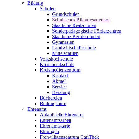
Bildung
Schulen
Grundschulen
Schulisches Bildungsangebot
Staatliche Realschulen
Sonderpädagogische Förderzentren
Staatliche Berufsschulen
Gymnasien
Landwirtschaftsschule
Mittelschulen
Volkshochschule
Kreismusikschule
Kreismedienzentrum
Kontakt
Aktuell
Service
Beratung
Büchereien
Bildungsbüro
Ehrenamt
Anlaufstelle Ehrenamt
Ehrenamtsarbeit
Ehrenamtskarte
Ehrungen
Freiwilligenzentrum CariThek