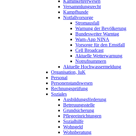
Kaminkehrerwesen
Versammlungsrecht
Kampfhunde
Notfallvorsorge
Stromausfall
Warnung der Bevölkerung
Bundesweiter Warntag
Warn-App NINA
Vorsorge für den Ernstfall
Cell Broadcast
Aktuelle Wetterwarnung
Notrufnummern
Aktuelle Hochwassermeldung
Organisation, IuK
Personal
Personenstandswesen
Rechnungsprüfung
Soziales
Ausbildungsförderung
Betreuungsstelle
Grundsicherung
Pflegeeinrichtungen
Sozialhilfe
Wohngeld
Wohnberatung