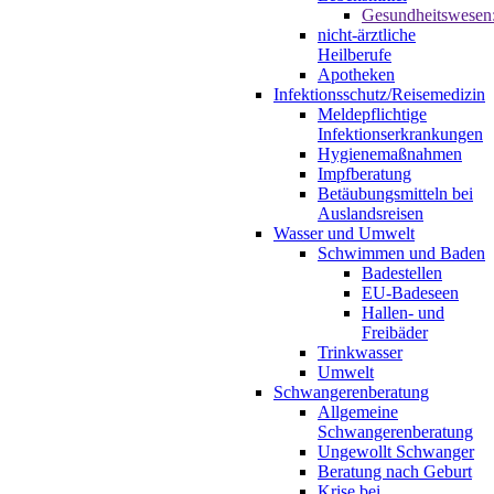
Gesundheitswesen
nicht-ärztliche
Heilberufe
Apotheken
Infektionsschutz/Reisemedizin
Meldepflichtige
Infektionserkrankungen
Hygienemaßnahmen
Impfberatung
Betäubungsmitteln bei
Auslandsreisen
Wasser und Umwelt
Schwimmen und Baden
Badestellen
EU-Badeseen
Hallen- und
Freibäder
Trinkwasser
Umwelt
Schwangerenberatung
Allgemeine
Schwangerenberatung
Ungewollt Schwanger
Beratung nach Geburt
Krise bei