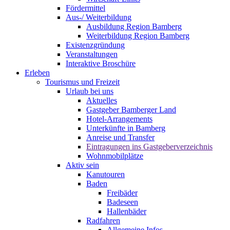
Fördermittel
Aus-/ Weiterbildung
Ausbildung Region Bamberg
Weiterbildung Region Bamberg
Existenzgründung
Veranstaltungen
Interaktive Broschüre
Erleben
Tourismus und Freizeit
Urlaub bei uns
Aktuelles
Gastgeber Bamberger Land
Hotel-Arrangements
Unterkünfte in Bamberg
Anreise und Transfer
Eintragungen ins Gastgeberverzeichnis
Wohnmobilplätze
Aktiv sein
Kanutouren
Baden
Freibäder
Badeseen
Hallenbäder
Radfahren
Allgemeine Infos