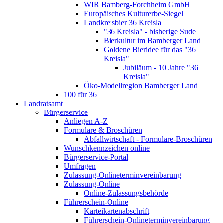
WIR Bamberg-Forchheim GmbH
Europäisches Kulturerbe-Siegel
Landkreisbier 36 Kreisla
"36 Kreisla" - bisherige Sude
Bierkultur im Bamberger Land
Goldene Bieridee für das "36
Kreisla"
Jubiläum - 10 Jahre "36
Kreisla"
Öko-Modellregion Bamberger Land
100 für 36
Landratsamt
Bürgerservice
Anliegen A-Z
Formulare & Broschüren
Abfallwirtschaft - Formulare-Broschüren
Wunschkennzeichen online
Bürgerservice-Portal
Umfragen
Zulassung-Onlineterminvereinbarung
Zulassung-Online
Online-Zulassungsbehörde
Führerschein-Online
Karteikartenabschrift
Führerschein-Onlineterminvereinbarung