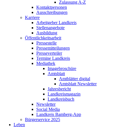
Zulassung A-Z
Kontaktpersonen
Ausschreibungen
Karriere
Arbeitgeber Landkreis
Stellenangebote
Ausbildung
Öffentlichkeitsarbeit
Pressestelle
Pressemitteilungen
Presseverteiler
Termine Landkreis
Mediathek
Imagebroschüre
Amtsblatt
Amtblätter digital
Amtsblatt Newsletter
Jahresbericht
Landkreismagazin
Landkreisbuch
Newsletter
Social Media
Landkreis Bamberg-App
Bürgerservice 2025
Leben