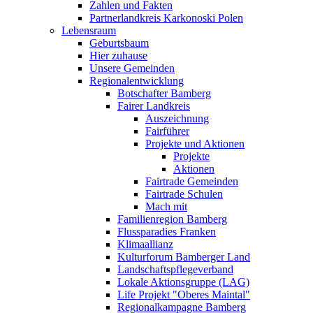
Zahlen und Fakten
Partnerlandkreis Karkonoski Polen
Lebensraum
Geburtsbaum
Hier zuhause
Unsere Gemeinden
Regionalentwicklung
Botschafter Bamberg
Fairer Landkreis
Auszeichnung
Fairführer
Projekte und Aktionen
Projekte
Aktionen
Fairtrade Gemeinden
Fairtrade Schulen
Mach mit
Familienregion Bamberg
Flussparadies Franken
Klimaallianz
Kulturforum Bamberger Land
Landschaftspflegeverband
Lokale Aktionsgruppe (LAG)
Life Projekt "Oberes Maintal"
Regionalkampagne Bamberg