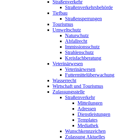
Straßenverkehr
Straßenverkehrsbehörde
Tiefbau
Straßensperrungen
Tourismus
Umweltschutz
Naturschutz
Abfallrecht
Immissionsschutz
Strahlenschutz
Kreisfachberatung
Veterinärwesen
Veterinärwesen
Futtermittelüberwachung
Wasserrecht
Wirtschaft und Tourismus
Zulassungsstelle
Straßenverkehr
Mitteilungen
Adressen
Dienstleistungen
Templates
Mediathek
Wunschkennzeichen
Zulassung Aktuelles