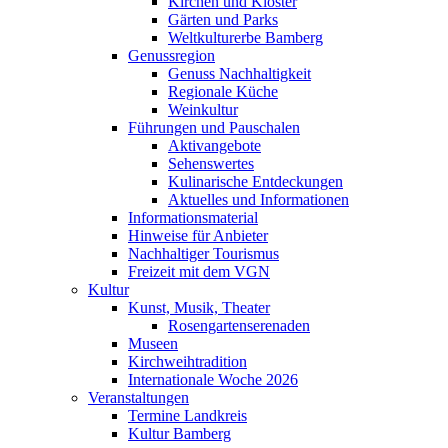
Kirchen und Klöster
Gärten und Parks
Weltkulturerbe Bamberg
Genussregion
Genuss Nachhaltigkeit
Regionale Küche
Weinkultur
Führungen und Pauschalen
Aktivangebote
Sehenswertes
Kulinarische Entdeckungen
Aktuelles und Informationen
Informationsmaterial
Hinweise für Anbieter
Nachhaltiger Tourismus
Freizeit mit dem VGN
Kultur
Kunst, Musik, Theater
Rosengartenserenaden
Museen
Kirchweihtradition
Internationale Woche 2026
Veranstaltungen
Termine Landkreis
Kultur Bamberg