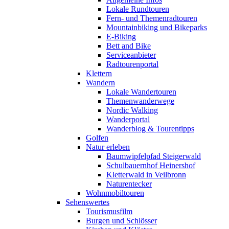
Lokale Rundtouren
Fern- und Themenradtouren
Mountainbiking und Bikeparks
E-Biking
Bett and Bike
Serviceanbieter
Radtourenportal
Klettern
Wandern
Lokale Wandertouren
Themenwanderwege
Nordic Walking
Wanderportal
Wanderblog & Tourentipps
Golfen
Natur erleben
Baumwipfelpfad Steigerwald
Schulbauernhof Heinershof
Kletterwald in Veilbronn
Naturentecker
Wohnmobiltouren
Sehenswertes
Tourismusfilm
Burgen und Schlösser