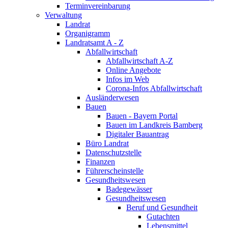
Terminvereinbarung
Verwaltung
Landrat
Organigramm
Landratsamt A - Z
Abfallwirtschaft
Abfallwirtschaft A-Z
Online Angebote
Infos im Web
Corona-Infos Abfallwirtschaft
Ausländerwesen
Bauen
Bauen - Bayern Portal
Bauen im Landkreis Bamberg
Digitaler Bauantrag
Büro Landrat
Datenschutzstelle
Finanzen
Führerscheinstelle
Gesundheitswesen
Badegewässer
Gesundheitswesen
Beruf und Gesundheit
Gutachten
Lebensmittel