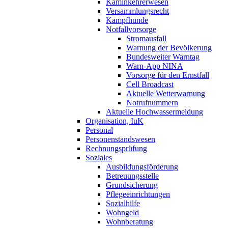
Kaminkehrerwesen
Versammlungsrecht
Kampfhunde
Notfallvorsorge
Stromausfall
Warnung der Bevölkerung
Bundesweiter Warntag
Warn-App NINA
Vorsorge für den Ernstfall
Cell Broadcast
Aktuelle Wetterwarnung
Notrufnummern
Aktuelle Hochwassermeldung
Organisation, IuK
Personal
Personenstandswesen
Rechnungsprüfung
Soziales
Ausbildungsförderung
Betreuungsstelle
Grundsicherung
Pflegeeinrichtungen
Sozialhilfe
Wohngeld
Wohnberatung