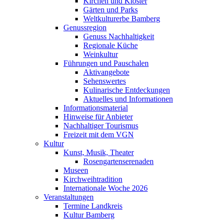
Kirchen und Klöster
Gärten und Parks
Weltkulturerbe Bamberg
Genussregion
Genuss Nachhaltigkeit
Regionale Küche
Weinkultur
Führungen und Pauschalen
Aktivangebote
Sehenswertes
Kulinarische Entdeckungen
Aktuelles und Informationen
Informationsmaterial
Hinweise für Anbieter
Nachhaltiger Tourismus
Freizeit mit dem VGN
Kultur
Kunst, Musik, Theater
Rosengartenserenaden
Museen
Kirchweihtradition
Internationale Woche 2026
Veranstaltungen
Termine Landkreis
Kultur Bamberg