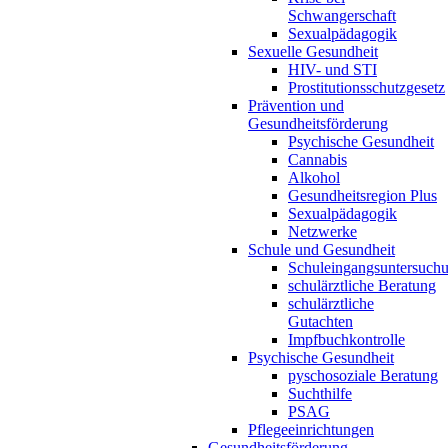
Schwangerschaft
Sexualpädagogik
Sexuelle Gesundheit
HIV- und STI
Prostitutionsschutzgesetz
Prävention und
Gesundheitsförderung
Psychische Gesundheit
Cannabis
Alkohol
Gesundheitsregion Plus
Sexualpädagogik
Netzwerke
Schule und Gesundheit
Schuleingangsuntersuch
schulärztliche Beratung
schulärztliche
Gutachten
Impfbuchkontrolle
Psychische Gesundheit
pyschosoziale Beratung
Suchthilfe
PSAG
Pflegeeinrichtungen
Gesundheitsförderung