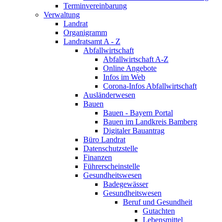
Terminvereinbarung
Verwaltung
Landrat
Organigramm
Landratsamt A - Z
Abfallwirtschaft
Abfallwirtschaft A-Z
Online Angebote
Infos im Web
Corona-Infos Abfallwirtschaft
Ausländerwesen
Bauen
Bauen - Bayern Portal
Bauen im Landkreis Bamberg
Digitaler Bauantrag
Büro Landrat
Datenschutzstelle
Finanzen
Führerscheinstelle
Gesundheitswesen
Badegewässer
Gesundheitswesen
Beruf und Gesundheit
Gutachten
Lebensmittel