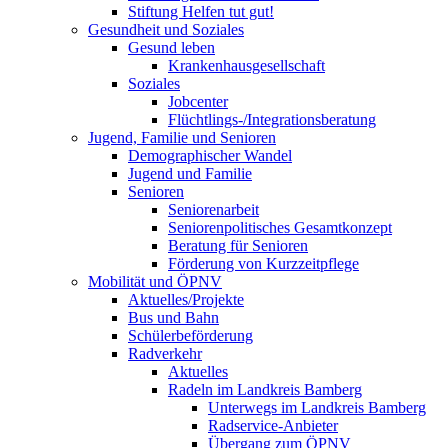
Stiftung Helfen tut gut!
Gesundheit und Soziales
Gesund leben
Krankenhausgesellschaft
Soziales
Jobcenter
Flüchtlings-/Integrationsberatung
Jugend, Familie und Senioren
Demographischer Wandel
Jugend und Familie
Senioren
Seniorenarbeit
Seniorenpolitisches Gesamtkonzept
Beratung für Senioren
Förderung von Kurzzeitpflege
Mobilität und ÖPNV
Aktuelles/Projekte
Bus und Bahn
Schülerbeförderung
Radverkehr
Aktuelles
Radeln im Landkreis Bamberg
Unterwegs im Landkreis Bamberg
Radservice-Anbieter
Übergang zum ÖPNV