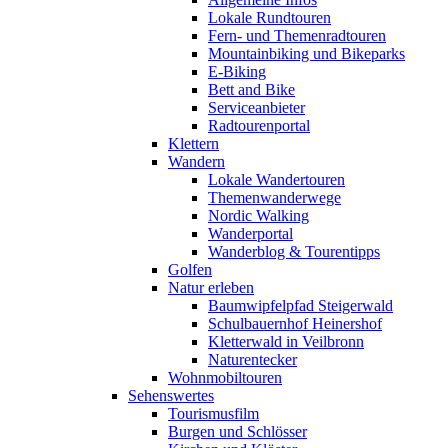
Lokale Rundtouren
Fern- und Themenradtouren
Mountainbiking und Bikeparks
E-Biking
Bett and Bike
Serviceanbieter
Radtourenportal
Klettern
Wandern
Lokale Wandertouren
Themenwanderwege
Nordic Walking
Wanderportal
Wanderblog & Tourentipps
Golfen
Natur erleben
Baumwipfelpfad Steigerwald
Schulbauernhof Heinershof
Kletterwald in Veilbronn
Naturentecker
Wohnmobiltouren
Sehenswertes
Tourismusfilm
Burgen und Schlösser