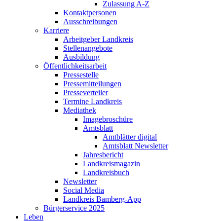
Zulassung A-Z
Kontaktpersonen
Ausschreibungen
Karriere
Arbeitgeber Landkreis
Stellenangebote
Ausbildung
Öffentlichkeitsarbeit
Pressestelle
Pressemitteilungen
Presseverteiler
Termine Landkreis
Mediathek
Imagebroschüre
Amtsblatt
Amtblätter digital
Amtsblatt Newsletter
Jahresbericht
Landkreismagazin
Landkreisbuch
Newsletter
Social Media
Landkreis Bamberg-App
Bürgerservice 2025
Leben