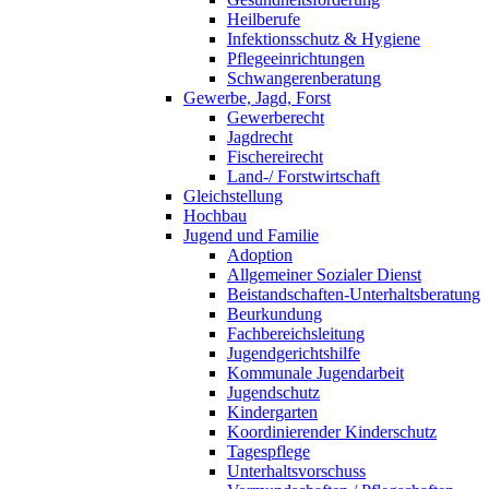
Heilberufe
Infektionsschutz & Hygiene
Pflegeeinrichtungen
Schwangerenberatung
Gewerbe, Jagd, Forst
Gewerberecht
Jagdrecht
Fischereirecht
Land-/ Forstwirtschaft
Gleichstellung
Hochbau
Jugend und Familie
Adoption
Allgemeiner Sozialer Dienst
Beistandschaften-Unterhaltsberatung
Beurkundung
Fachbereichsleitung
Jugendgerichtshilfe
Kommunale Jugendarbeit
Jugendschutz
Kindergarten
Koordinierender Kinderschutz
Tagespflege
Unterhaltsvorschuss