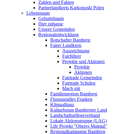
Zahlen und Fakten
Partnerlandkreis Karkonoski Polen
Lebensraum
Geburtsbaum
Hier zuhause
Unsere Gemeinden
Regionalentwicklung
Botschafter Bamberg
Fairer Landkreis
Auszeichnung
Fairführer
Projekte und Aktionen
Projekte
Aktionen
Fairtrade Gemeinden
Fairtrade Schulen
Mach mit
Familienregion Bamberg
Flussparadies Franken
Klimaallianz
Kulturforum Bamberger Land
Landschaftspflegeverband
Lokale Aktionsgruppe (LAG)
Life Projekt "Oberes Maintal"
Regionalkampagne Bamberg