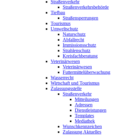
Straßenverkehr
Straßenverkehrsbehörde
Tiefbau
Straßensperrungen
Tourismus
Umweltschutz
Naturschutz
Abfallrecht
Immissionsschutz
Strahlenschutz
Kreisfachberatung
Veterinärwesen
Veterinärwesen
Futtermittelüberwachung
Wasserrecht
Wirtschaft und Tourismus
Zulassungsstelle
Straßenverkehr
Mitteilungen
Adressen
Dienstleistungen
Templates
Mediathek
Wunschkennzeichen
Zulassung Aktuelles