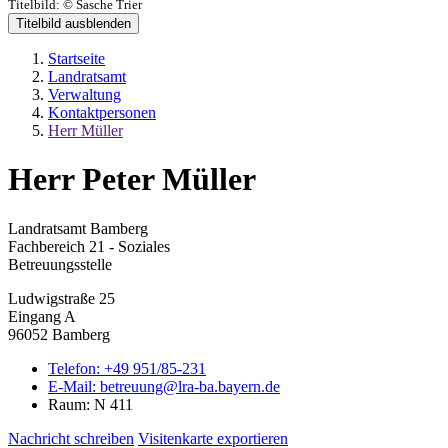
Titelbild:
© Sasche Trier
Titelbild ausblenden
Startseite
Landratsamt
Verwaltung
Kontaktpersonen
Herr Müller
Herr Peter Müller
Landratsamt Bamberg
Fachbereich 21 - Soziales
Betreuungsstelle
Ludwigstraße 25
Eingang A
96052 Bamberg
Telefon:
+49 951/85-231
E-Mail:
betreuung@lra-ba.bayern.de
Raum: N 411
Nachricht schreiben
Visitenkarte exportieren