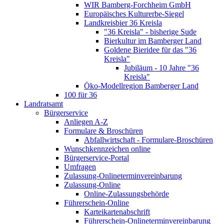
WIR Bamberg-Forchheim GmbH
Europäisches Kulturerbe-Siegel
Landkreisbier 36 Kreisla
"36 Kreisla" - bisherige Sude
Bierkultur im Bamberger Land
Goldene Bieridee für das "36
Kreisla"
Jubiläum - 10 Jahre "36
Kreisla"
Öko-Modellregion Bamberger Land
100 für 36
Landratsamt
Bürgerservice
Anliegen A-Z
Formulare & Broschüren
Abfallwirtschaft - Formulare-Broschüren
Wunschkennzeichen online
Bürgerservice-Portal
Umfragen
Zulassung-Onlineterminvereinbarung
Zulassung-Online
Online-Zulassungsbehörde
Führerschein-Online
Karteikartenabschrift
Führerschein-Onlineterminvereinbarung