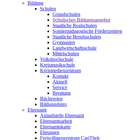
Bildung
Schulen
Grundschulen
Schulisches Bildungsangebot
Staatliche Realschulen
Sonderpädagogische Förderzentren
Staatliche Berufsschulen
Gymnasien
Landwirtschaftsschule
Mittelschulen
Volkshochschule
Kreismusikschule
Kreismedienzentrum
Kontakt
Aktuell
Service
Beratung
Büchereien
Bildungsbüro
Ehrenamt
Anlaufstelle Ehrenamt
Ehrenamtsarbeit
Ehrenamtskarte
Ehrungen
Freiwilligenzentrum CariThek