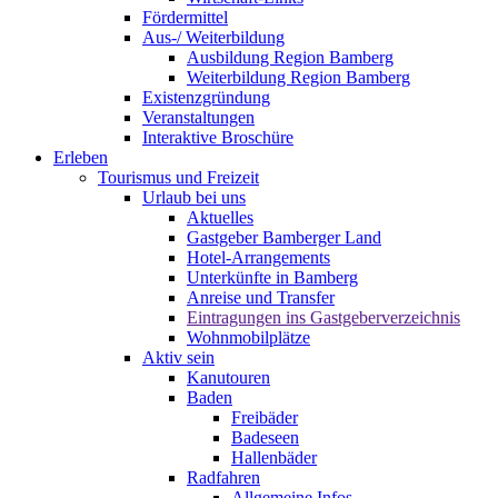
Fördermittel
Aus-/ Weiterbildung
Ausbildung Region Bamberg
Weiterbildung Region Bamberg
Existenzgründung
Veranstaltungen
Interaktive Broschüre
Erleben
Tourismus und Freizeit
Urlaub bei uns
Aktuelles
Gastgeber Bamberger Land
Hotel-Arrangements
Unterkünfte in Bamberg
Anreise und Transfer
Eintragungen ins Gastgeberverzeichnis
Wohnmobilplätze
Aktiv sein
Kanutouren
Baden
Freibäder
Badeseen
Hallenbäder
Radfahren
Allgemeine Infos