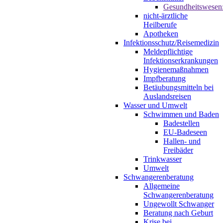
Gesundheitswesen
nicht-ärztliche
Heilberufe
Apotheken
Infektionsschutz/Reisemedizin
Meldepflichtige
Infektionserkrankungen
Hygienemaßnahmen
Impfberatung
Betäubungsmitteln bei
Auslandsreisen
Wasser und Umwelt
Schwimmen und Baden
Badestellen
EU-Badeseen
Hallen- und
Freibäder
Trinkwasser
Umwelt
Schwangerenberatung
Allgemeine
Schwangerenberatung
Ungewollt Schwanger
Beratung nach Geburt
Krise bei