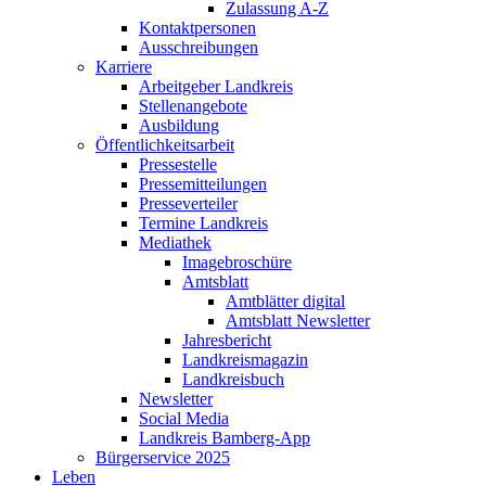
Zulassung A-Z
Kontaktpersonen
Ausschreibungen
Karriere
Arbeitgeber Landkreis
Stellenangebote
Ausbildung
Öffentlichkeitsarbeit
Pressestelle
Pressemitteilungen
Presseverteiler
Termine Landkreis
Mediathek
Imagebroschüre
Amtsblatt
Amtblätter digital
Amtsblatt Newsletter
Jahresbericht
Landkreismagazin
Landkreisbuch
Newsletter
Social Media
Landkreis Bamberg-App
Bürgerservice 2025
Leben