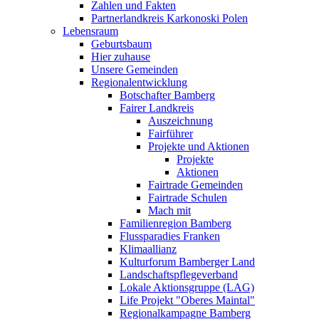
Zahlen und Fakten
Partnerlandkreis Karkonoski Polen
Lebensraum
Geburtsbaum
Hier zuhause
Unsere Gemeinden
Regionalentwicklung
Botschafter Bamberg
Fairer Landkreis
Auszeichnung
Fairführer
Projekte und Aktionen
Projekte
Aktionen
Fairtrade Gemeinden
Fairtrade Schulen
Mach mit
Familienregion Bamberg
Flussparadies Franken
Klimaallianz
Kulturforum Bamberger Land
Landschaftspflegeverband
Lokale Aktionsgruppe (LAG)
Life Projekt "Oberes Maintal"
Regionalkampagne Bamberg