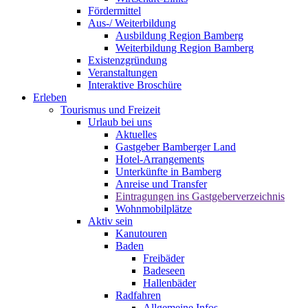
Fördermittel
Aus-/ Weiterbildung
Ausbildung Region Bamberg
Weiterbildung Region Bamberg
Existenzgründung
Veranstaltungen
Interaktive Broschüre
Erleben
Tourismus und Freizeit
Urlaub bei uns
Aktuelles
Gastgeber Bamberger Land
Hotel-Arrangements
Unterkünfte in Bamberg
Anreise und Transfer
Eintragungen ins Gastgeberverzeichnis
Wohnmobilplätze
Aktiv sein
Kanutouren
Baden
Freibäder
Badeseen
Hallenbäder
Radfahren
Allgemeine Infos