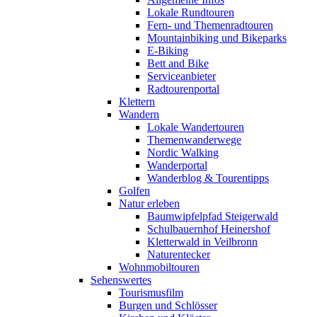
Lokale Rundtouren
Fern- und Themenradtouren
Mountainbiking und Bikeparks
E-Biking
Bett and Bike
Serviceanbieter
Radtourenportal
Klettern
Wandern
Lokale Wandertouren
Themenwanderwege
Nordic Walking
Wanderportal
Wanderblog & Tourentipps
Golfen
Natur erleben
Baumwipfelpfad Steigerwald
Schulbauernhof Heinershof
Kletterwald in Veilbronn
Naturentecker
Wohnmobiltouren
Sehenswertes
Tourismusfilm
Burgen und Schlösser