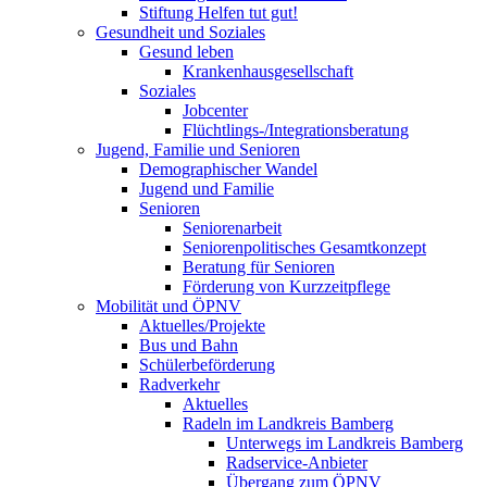
Stiftung Helfen tut gut!
Gesundheit und Soziales
Gesund leben
Krankenhausgesellschaft
Soziales
Jobcenter
Flüchtlings-/Integrationsberatung
Jugend, Familie und Senioren
Demographischer Wandel
Jugend und Familie
Senioren
Seniorenarbeit
Seniorenpolitisches Gesamtkonzept
Beratung für Senioren
Förderung von Kurzzeitpflege
Mobilität und ÖPNV
Aktuelles/Projekte
Bus und Bahn
Schülerbeförderung
Radverkehr
Aktuelles
Radeln im Landkreis Bamberg
Unterwegs im Landkreis Bamberg
Radservice-Anbieter
Übergang zum ÖPNV