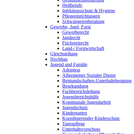
Heilberufe
Infektionsschutz & Hygiene
Pflegeeinrichtungen
Schwangerenberatung
Gewerbe, Jagd, Forst
Gewerberecht
Jagdrecht
Fischereirecht
Land-/ Forstwirtschaft
Gleichstellung
Hochbau
Jugend und Familie
Adoption
Allgemeiner Sozialer Dienst
Beistandschaften-Unterhaltsberatung
Beurkundung
Fachbereichsleitung
Jugendgerichtshilfe
Kommunale Jugendarbeit
Jugendschutz
Kindergarten
Koordinierender Kinderschutz
Tagespflege
Unterhaltsvorschuss