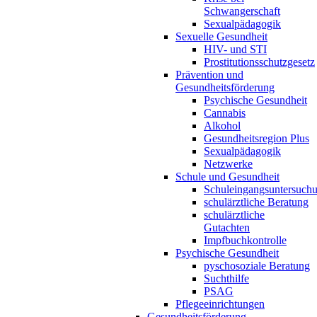
Schwangerschaft
Sexualpädagogik
Sexuelle Gesundheit
HIV- und STI
Prostitutionsschutzgesetz
Prävention und
Gesundheitsförderung
Psychische Gesundheit
Cannabis
Alkohol
Gesundheitsregion Plus
Sexualpädagogik
Netzwerke
Schule und Gesundheit
Schuleingangsuntersuch
schulärztliche Beratung
schulärztliche
Gutachten
Impfbuchkontrolle
Psychische Gesundheit
pyschosoziale Beratung
Suchthilfe
PSAG
Pflegeeinrichtungen
Gesundheitsförderung