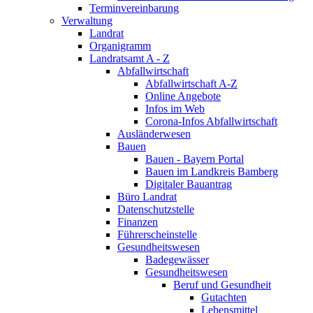
Terminvereinbarung
Verwaltung
Landrat
Organigramm
Landratsamt A - Z
Abfallwirtschaft
Abfallwirtschaft A-Z
Online Angebote
Infos im Web
Corona-Infos Abfallwirtschaft
Ausländerwesen
Bauen
Bauen - Bayern Portal
Bauen im Landkreis Bamberg
Digitaler Bauantrag
Büro Landrat
Datenschutzstelle
Finanzen
Führerscheinstelle
Gesundheitswesen
Badegewässer
Gesundheitswesen
Beruf und Gesundheit
Gutachten
Lebensmittel