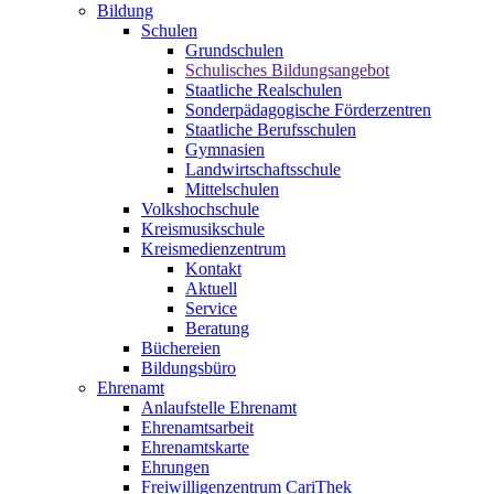
Bildung
Schulen
Grundschulen
Schulisches Bildungsangebot
Staatliche Realschulen
Sonderpädagogische Förderzentren
Staatliche Berufsschulen
Gymnasien
Landwirtschaftsschule
Mittelschulen
Volkshochschule
Kreismusikschule
Kreismedienzentrum
Kontakt
Aktuell
Service
Beratung
Büchereien
Bildungsbüro
Ehrenamt
Anlaufstelle Ehrenamt
Ehrenamtsarbeit
Ehrenamtskarte
Ehrungen
Freiwilligenzentrum CariThek