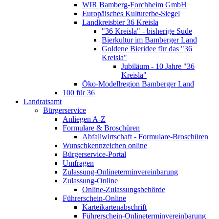
WIR Bamberg-Forchheim GmbH
Europäisches Kulturerbe-Siegel
Landkreisbier 36 Kreisla
"36 Kreisla" - bisherige Sude
Bierkultur im Bamberger Land
Goldene Bieridee für das "36
Kreisla"
Jubiläum - 10 Jahre "36
Kreisla"
Öko-Modellregion Bamberger Land
100 für 36
Landratsamt
Bürgerservice
Anliegen A-Z
Formulare & Broschüren
Abfallwirtschaft - Formulare-Broschüren
Wunschkennzeichen online
Bürgerservice-Portal
Umfragen
Zulassung-Onlineterminvereinbarung
Zulassung-Online
Online-Zulassungsbehörde
Führerschein-Online
Karteikartenabschrift
Führerschein-Onlineterminvereinbarung