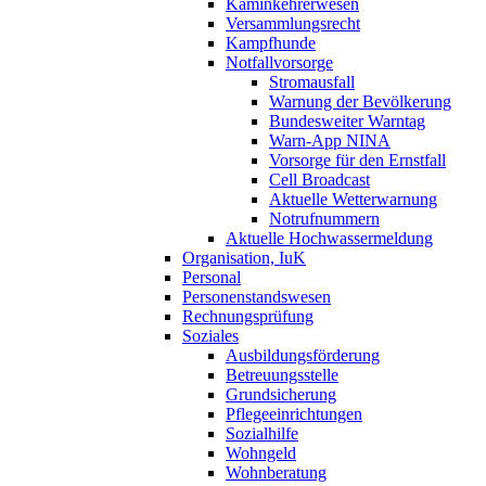
Kaminkehrerwesen
Versammlungsrecht
Kampfhunde
Notfallvorsorge
Stromausfall
Warnung der Bevölkerung
Bundesweiter Warntag
Warn-App NINA
Vorsorge für den Ernstfall
Cell Broadcast
Aktuelle Wetterwarnung
Notrufnummern
Aktuelle Hochwassermeldung
Organisation, IuK
Personal
Personenstandswesen
Rechnungsprüfung
Soziales
Ausbildungsförderung
Betreuungsstelle
Grundsicherung
Pflegeeinrichtungen
Sozialhilfe
Wohngeld
Wohnberatung