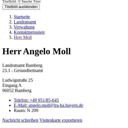
Titelbild:
© Sasche Trier
Titelbild ausblenden
Startseite
Landratsamt
Verwaltung
Kontaktpersonen
Herr Moll
Herr Angelo Moll
Landratsamt Bamberg
23.1 - Gesundheitsamt
Ludwigstraße 25
Eingang A
96052 Bamberg
Telefon:
+49 951/85-645
E-Mail:
angelo.moll@lra-ba.bayern.de
Raum: N 209
Nachricht schreiben
Visitenkarte exportieren