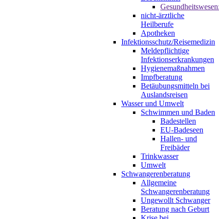
Gesundheitswesen
nicht-ärztliche
Heilberufe
Apotheken
Infektionsschutz/Reisemedizin
Meldepflichtige
Infektionserkrankungen
Hygienemaßnahmen
Impfberatung
Betäubungsmitteln bei
Auslandsreisen
Wasser und Umwelt
Schwimmen und Baden
Badestellen
EU-Badeseen
Hallen- und
Freibäder
Trinkwasser
Umwelt
Schwangerenberatung
Allgemeine
Schwangerenberatung
Ungewollt Schwanger
Beratung nach Geburt
Krise bei