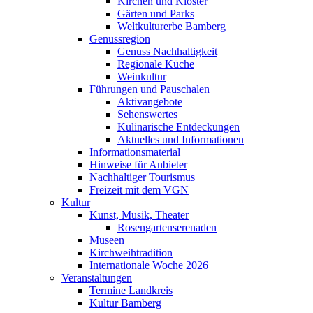
Kirchen und Klöster
Gärten und Parks
Weltkulturerbe Bamberg
Genussregion
Genuss Nachhaltigkeit
Regionale Küche
Weinkultur
Führungen und Pauschalen
Aktivangebote
Sehenswertes
Kulinarische Entdeckungen
Aktuelles und Informationen
Informationsmaterial
Hinweise für Anbieter
Nachhaltiger Tourismus
Freizeit mit dem VGN
Kultur
Kunst, Musik, Theater
Rosengartenserenaden
Museen
Kirchweihtradition
Internationale Woche 2026
Veranstaltungen
Termine Landkreis
Kultur Bamberg