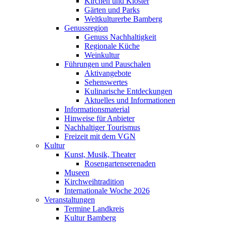
Kirchen und Klöster
Gärten und Parks
Weltkulturerbe Bamberg
Genussregion
Genuss Nachhaltigkeit
Regionale Küche
Weinkultur
Führungen und Pauschalen
Aktivangebote
Sehenswertes
Kulinarische Entdeckungen
Aktuelles und Informationen
Informationsmaterial
Hinweise für Anbieter
Nachhaltiger Tourismus
Freizeit mit dem VGN
Kultur
Kunst, Musik, Theater
Rosengartenserenaden
Museen
Kirchweihtradition
Internationale Woche 2026
Veranstaltungen
Termine Landkreis
Kultur Bamberg