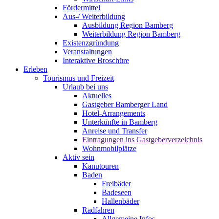
Fördermittel
Aus-/ Weiterbildung
Ausbildung Region Bamberg
Weiterbildung Region Bamberg
Existenzgründung
Veranstaltungen
Interaktive Broschüre
Erleben
Tourismus und Freizeit
Urlaub bei uns
Aktuelles
Gastgeber Bamberger Land
Hotel-Arrangements
Unterkünfte in Bamberg
Anreise und Transfer
Eintragungen ins Gastgeberverzeichnis
Wohnmobilplätze
Aktiv sein
Kanutouren
Baden
Freibäder
Badeseen
Hallenbäder
Radfahren
Allgemeine Infos