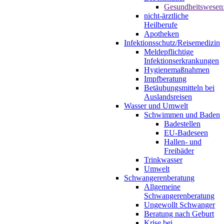
Gesundheitswesen
nicht-ärztliche
Heilberufe
Apotheken
Infektionsschutz/Reisemedizin
Meldepflichtige
Infektionserkrankungen
Hygienemaßnahmen
Impfberatung
Betäubungsmitteln bei
Auslandsreisen
Wasser und Umwelt
Schwimmen und Baden
Badestellen
EU-Badeseen
Hallen- und
Freibäder
Trinkwasser
Umwelt
Schwangerenberatung
Allgemeine
Schwangerenberatung
Ungewollt Schwanger
Beratung nach Geburt
Krise bei