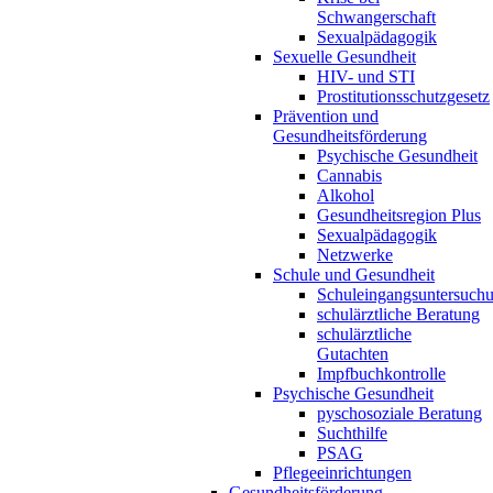
Schwangerschaft
Sexualpädagogik
Sexuelle Gesundheit
HIV- und STI
Prostitutionsschutzgesetz
Prävention und
Gesundheitsförderung
Psychische Gesundheit
Cannabis
Alkohol
Gesundheitsregion Plus
Sexualpädagogik
Netzwerke
Schule und Gesundheit
Schuleingangsuntersuch
schulärztliche Beratung
schulärztliche
Gutachten
Impfbuchkontrolle
Psychische Gesundheit
pyschosoziale Beratung
Suchthilfe
PSAG
Pflegeeinrichtungen
Gesundheitsförderung