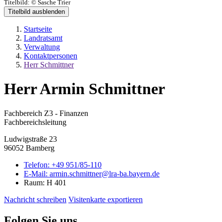
Titelbild:
© Sasche Trier
Titelbild ausblenden
Startseite
Landratsamt
Verwaltung
Kontaktpersonen
Herr Schmittner
Herr Armin Schmittner
Fachbereich Z3 - Finanzen
Fachbereichsleitung
Ludwigstraße 23
96052 Bamberg
Telefon:
+49 951/85-110
E-Mail:
armin.schmittner@lra-ba.bayern.de
Raum: H 401
Nachricht schreiben
Visitenkarte exportieren
Folgen Sie uns