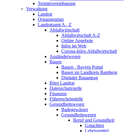
Terminvereinbarung
Verwaltung
Landrat
Organigramm
Landratsamt A - Z
Abfallwirtschaft
Abfallwirtschaft A-Z
Online Angebote
Infos im Web
Corona-Infos Abfallwirtschaft
Ausländerwesen
Bauen
Bauen - Bayern Portal
Bauen im Landkreis Bamberg
Digitaler Bauantrag
Büro Landrat
Datenschutzstelle
Finanzen
Führerscheinstelle
Gesundheitswesen
Badegewässer
Gesundheitswesen
Beruf und Gesundheit
Gutachten
Lebensmittel