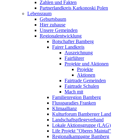
Zahlen und Fakten
Partnerlandkreis Karkonoski Polen
Lebensraum
Geburtsbaum
Hier zuhause
Unsere Gemeinden
Regionalentwicklung
Botschafter Bamberg
Fairer Landkreis
Auszeichnung
Fairführer
Projekte und Aktionen
Projekte
Aktionen
Fairtrade Gemeinden
Fairtrade Schulen
Mach mit
Familienregion Bamberg
Flussparadies Franken
Klimaallianz
Kulturforum Bamberger Land
Landschaftspflegeverband
Lokale Aktionsgruppe (LAG)
Life Projekt "Oberes Maintal"
Regionalkampagne Bamberg