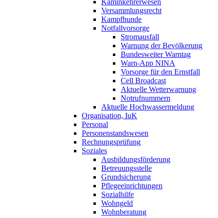
Kaminkehrerwesen
Versammlungsrecht
Kampfhunde
Notfallvorsorge
Stromausfall
Warnung der Bevölkerung
Bundesweiter Warntag
Warn-App NINA
Vorsorge für den Ernstfall
Cell Broadcast
Aktuelle Wetterwarnung
Notrufnummern
Aktuelle Hochwassermeldung
Organisation, IuK
Personal
Personenstandswesen
Rechnungsprüfung
Soziales
Ausbildungsförderung
Betreuungsstelle
Grundsicherung
Pflegeeinrichtungen
Sozialhilfe
Wohngeld
Wohnberatung