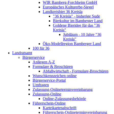
WIR Bamberg-Forchheim GmbH
Europäisches Kulturerbe-Siegel
Landkreisbier 36 Kreisla
"36 Kreisla" - bisherige Sude
Bierkultur im Bamberger Land
Goldene Bieridee für das "36
Kreisla"
Jubiläum - 10 Jahre "36
Kreisla"
Öko-Modellregion Bamberger Land
100 für 36
Landratsamt
Bürgerservice
Anliegen A-Z
Formulare & Broschüren
Abfallwirtschaft - Formulare-Broschüren
Wunschkennzeichen online
Bürgerservice-Portal
Umfragen
Zulassung-Onlineterminvereinbarung
Zulassung-Online
Online-Zulassungsbehörde
Führerschein-Online
Karteikartenabschrift
Führerschein-Onlineterminvereinbarung