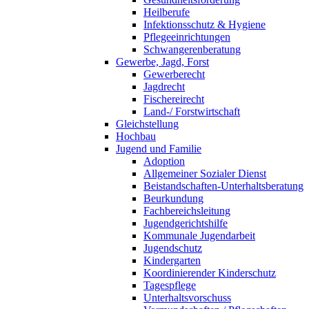
Heilberufe
Infektionsschutz & Hygiene
Pflegeeinrichtungen
Schwangerenberatung
Gewerbe, Jagd, Forst
Gewerberecht
Jagdrecht
Fischereirecht
Land-/ Forstwirtschaft
Gleichstellung
Hochbau
Jugend und Familie
Adoption
Allgemeiner Sozialer Dienst
Beistandschaften-Unterhaltsberatung
Beurkundung
Fachbereichsleitung
Jugendgerichtshilfe
Kommunale Jugendarbeit
Jugendschutz
Kindergarten
Koordinierender Kinderschutz
Tagespflege
Unterhaltsvorschuss