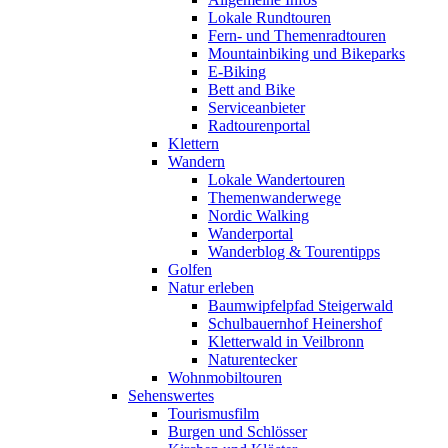
Lokale Rundtouren
Fern- und Themenradtouren
Mountainbiking und Bikeparks
E-Biking
Bett and Bike
Serviceanbieter
Radtourenportal
Klettern
Wandern
Lokale Wandertouren
Themenwanderwege
Nordic Walking
Wanderportal
Wanderblog & Tourentipps
Golfen
Natur erleben
Baumwipfelpfad Steigerwald
Schulbauernhof Heinershof
Kletterwald in Veilbronn
Naturentecker
Wohnmobiltouren
Sehenswertes
Tourismusfilm
Burgen und Schlösser