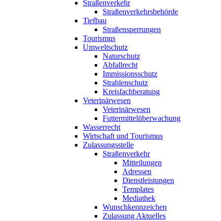
Straßenverkehr
Straßenverkehrsbehörde
Tiefbau
Straßensperrungen
Tourismus
Umweltschutz
Naturschutz
Abfallrecht
Immissionsschutz
Strahlenschutz
Kreisfachberatung
Veterinärwesen
Veterinärwesen
Futtermittelüberwachung
Wasserrecht
Wirtschaft und Tourismus
Zulassungsstelle
Straßenverkehr
Mitteilungen
Adressen
Dienstleistungen
Templates
Mediathek
Wunschkennzeichen
Zulassung Aktuelles