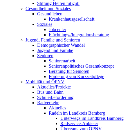
Stiftung Helfen tut gut!
Gesundheit und Soziales
Gesund leben
Krankenhausgesellschaft
Soziales
Jobcenter
Flüchtlings-/Integrationsberatung
Jugend, Familie und Senioren
Demographischer Wandel
Jugend und Familie
Senioren
Seniorenarbeit
Seniorenpolitisches Gesamtkonzept
Beratung für Senioren
Förderung von Kurzzeitpflege
Mobilität und ÖPNV
Aktuelles/Projekte
Bus und Bahn
Schülerbeförderung
Radverkehr
Aktuelles
Radeln im Landkreis Bamberg
Unterwegs im Landkreis Bamberg
Radservice-Anbieter
Übergang zum ÖPNV