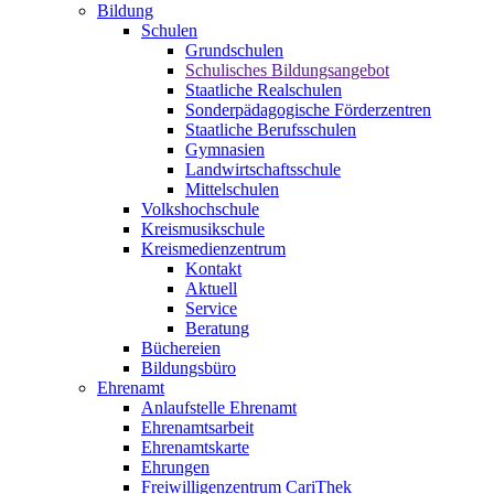
Bildung
Schulen
Grundschulen
Schulisches Bildungsangebot
Staatliche Realschulen
Sonderpädagogische Förderzentren
Staatliche Berufsschulen
Gymnasien
Landwirtschaftsschule
Mittelschulen
Volkshochschule
Kreismusikschule
Kreismedienzentrum
Kontakt
Aktuell
Service
Beratung
Büchereien
Bildungsbüro
Ehrenamt
Anlaufstelle Ehrenamt
Ehrenamtsarbeit
Ehrenamtskarte
Ehrungen
Freiwilligenzentrum CariThek