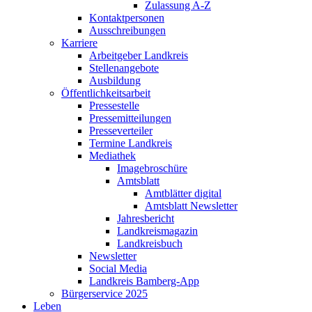
Zulassung A-Z
Kontaktpersonen
Ausschreibungen
Karriere
Arbeitgeber Landkreis
Stellenangebote
Ausbildung
Öffentlichkeitsarbeit
Pressestelle
Pressemitteilungen
Presseverteiler
Termine Landkreis
Mediathek
Imagebroschüre
Amtsblatt
Amtblätter digital
Amtsblatt Newsletter
Jahresbericht
Landkreismagazin
Landkreisbuch
Newsletter
Social Media
Landkreis Bamberg-App
Bürgerservice 2025
Leben