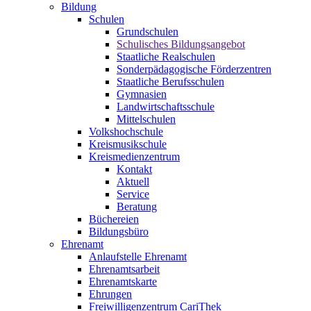
Bildung
Schulen
Grundschulen
Schulisches Bildungsangebot
Staatliche Realschulen
Sonderpädagogische Förderzentren
Staatliche Berufsschulen
Gymnasien
Landwirtschaftsschule
Mittelschulen
Volkshochschule
Kreismusikschule
Kreismedienzentrum
Kontakt
Aktuell
Service
Beratung
Büchereien
Bildungsbüro
Ehrenamt
Anlaufstelle Ehrenamt
Ehrenamtsarbeit
Ehrenamtskarte
Ehrungen
Freiwilligenzentrum CariThek