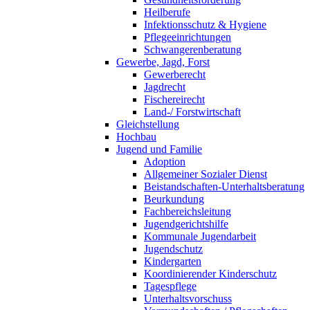
Heilberufe
Infektionsschutz & Hygiene
Pflegeeinrichtungen
Schwangerenberatung
Gewerbe, Jagd, Forst
Gewerberecht
Jagdrecht
Fischereirecht
Land-/ Forstwirtschaft
Gleichstellung
Hochbau
Jugend und Familie
Adoption
Allgemeiner Sozialer Dienst
Beistandschaften-Unterhaltsberatung
Beurkundung
Fachbereichsleitung
Jugendgerichtshilfe
Kommunale Jugendarbeit
Jugendschutz
Kindergarten
Koordinierender Kinderschutz
Tagespflege
Unterhaltsvorschuss