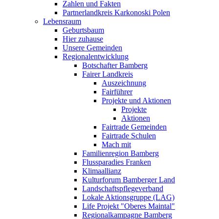
Zahlen und Fakten
Partnerlandkreis Karkonoski Polen
Lebensraum
Geburtsbaum
Hier zuhause
Unsere Gemeinden
Regionalentwicklung
Botschafter Bamberg
Fairer Landkreis
Auszeichnung
Fairführer
Projekte und Aktionen
Projekte
Aktionen
Fairtrade Gemeinden
Fairtrade Schulen
Mach mit
Familienregion Bamberg
Flussparadies Franken
Klimaallianz
Kulturforum Bamberger Land
Landschaftspflegeverband
Lokale Aktionsgruppe (LAG)
Life Projekt "Oberes Maintal"
Regionalkampagne Bamberg