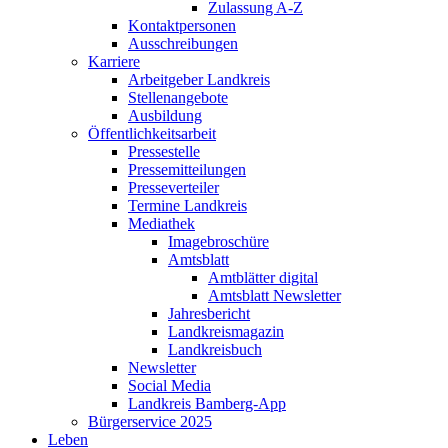
Zulassung A-Z
Kontaktpersonen
Ausschreibungen
Karriere
Arbeitgeber Landkreis
Stellenangebote
Ausbildung
Öffentlichkeitsarbeit
Pressestelle
Pressemitteilungen
Presseverteiler
Termine Landkreis
Mediathek
Imagebroschüre
Amtsblatt
Amtblätter digital
Amtsblatt Newsletter
Jahresbericht
Landkreismagazin
Landkreisbuch
Newsletter
Social Media
Landkreis Bamberg-App
Bürgerservice 2025
Leben