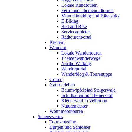
Lokale Rundtouren
Fern- und Themenradtouren
Mountainbiking und Bikeparks
E-Biking
Bett and Bike
Serviceanbieter
Radtourenportal
Klettern
Wandern
Lokale Wandertouren
Themenwanderwege
Nordic Walking
Wanderportal
Wanderblog & Tourentipps
Golfen
Natur erleben
Baumwipfelpfad Steigerwald
Schulbauernhof Heinershof
Kletterwald in Veilbronn
Naturentecker
Wohnmobiltouren
Sehenswertes
Tourismusfilm
Burgen und Schlösser