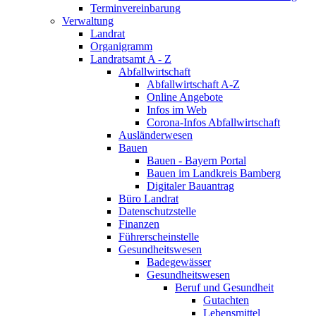
Terminvereinbarung
Verwaltung
Landrat
Organigramm
Landratsamt A - Z
Abfallwirtschaft
Abfallwirtschaft A-Z
Online Angebote
Infos im Web
Corona-Infos Abfallwirtschaft
Ausländerwesen
Bauen
Bauen - Bayern Portal
Bauen im Landkreis Bamberg
Digitaler Bauantrag
Büro Landrat
Datenschutzstelle
Finanzen
Führerscheinstelle
Gesundheitswesen
Badegewässer
Gesundheitswesen
Beruf und Gesundheit
Gutachten
Lebensmittel