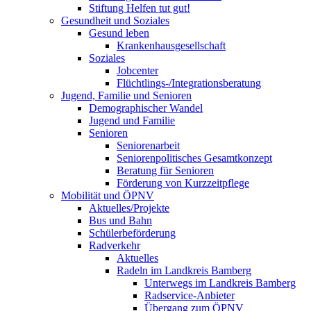
Stiftung Helfen tut gut!
Gesundheit und Soziales
Gesund leben
Krankenhausgesellschaft
Soziales
Jobcenter
Flüchtlings-/Integrationsberatung
Jugend, Familie und Senioren
Demographischer Wandel
Jugend und Familie
Senioren
Seniorenarbeit
Seniorenpolitisches Gesamtkonzept
Beratung für Senioren
Förderung von Kurzzeitpflege
Mobilität und ÖPNV
Aktuelles/Projekte
Bus und Bahn
Schülerbeförderung
Radverkehr
Aktuelles
Radeln im Landkreis Bamberg
Unterwegs im Landkreis Bamberg
Radservice-Anbieter
Übergang zum ÖPNV