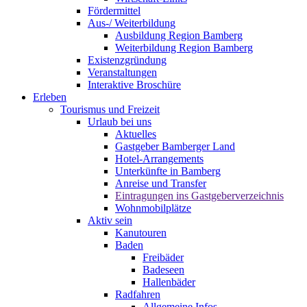
Fördermittel
Aus-/ Weiterbildung
Ausbildung Region Bamberg
Weiterbildung Region Bamberg
Existenzgründung
Veranstaltungen
Interaktive Broschüre
Erleben
Tourismus und Freizeit
Urlaub bei uns
Aktuelles
Gastgeber Bamberger Land
Hotel-Arrangements
Unterkünfte in Bamberg
Anreise und Transfer
Eintragungen ins Gastgeberverzeichnis
Wohnmobilplätze
Aktiv sein
Kanutouren
Baden
Freibäder
Badeseen
Hallenbäder
Radfahren
Allgemeine Infos