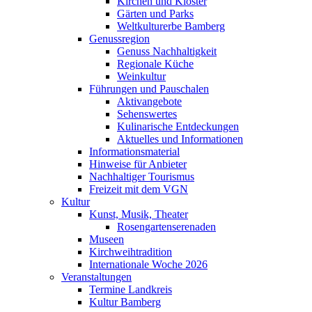
Kirchen und Klöster
Gärten und Parks
Weltkulturerbe Bamberg
Genussregion
Genuss Nachhaltigkeit
Regionale Küche
Weinkultur
Führungen und Pauschalen
Aktivangebote
Sehenswertes
Kulinarische Entdeckungen
Aktuelles und Informationen
Informationsmaterial
Hinweise für Anbieter
Nachhaltiger Tourismus
Freizeit mit dem VGN
Kultur
Kunst, Musik, Theater
Rosengartenserenaden
Museen
Kirchweihtradition
Internationale Woche 2026
Veranstaltungen
Termine Landkreis
Kultur Bamberg