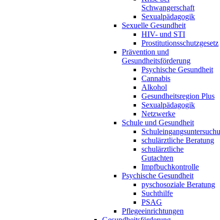
Schwangerschaft
Sexualpädagogik
Sexuelle Gesundheit
HIV- und STI
Prostitutionsschutzgesetz
Prävention und
Gesundheitsförderung
Psychische Gesundheit
Cannabis
Alkohol
Gesundheitsregion Plus
Sexualpädagogik
Netzwerke
Schule und Gesundheit
Schuleingangsuntersuch
schulärztliche Beratung
schulärztliche
Gutachten
Impfbuchkontrolle
Psychische Gesundheit
pyschosoziale Beratung
Suchthilfe
PSAG
Pflegeeinrichtungen
Gesundheitsförderung