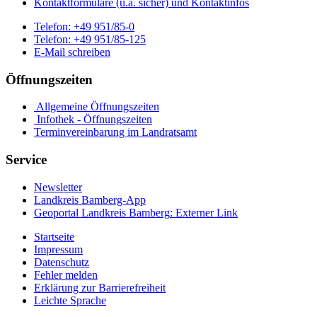
Kontaktformulare (u.a. sicher) und Kontaktinfos
Telefon:
+49 951/85-0
Telefon:
+49 951/85-125
E-Mail schreiben
Öffnungszeiten
Allgemeine Öffnungszeiten
Infothek - Öffnungszeiten
Terminvereinbarung im Landratsamt
Service
Newsletter
Landkreis Bamberg-App
Geoportal Landkreis Bamberg
: Externer Link
Startseite
Impressum
Datenschutz
Fehler melden
Erklärung zur Barrierefreiheit
Leichte Sprache