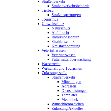
Straßenverkehr
Straßenverkehrsbehörde
Tiefbau
Straßensperrungen
Tourismus
Umweltschutz
Naturschutz
Abfallrecht
Immissionsschutz
Strahlenschutz
Kreisfachberatung
Veterinärwesen
Veterinärwesen
Futtermittelüberwachung
Wasserrecht
Wirtschaft und Tourismus
Zulassungsstelle
Straßenverkehr
Mitteilungen
Adressen
Dienstleistungen
Templates
Mediathek
Wunschkennzeichen
Zulassung Aktuelles