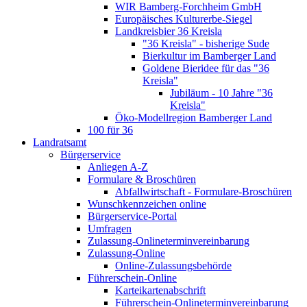
WIR Bamberg-Forchheim GmbH
Europäisches Kulturerbe-Siegel
Landkreisbier 36 Kreisla
"36 Kreisla" - bisherige Sude
Bierkultur im Bamberger Land
Goldene Bieridee für das "36
Kreisla"
Jubiläum - 10 Jahre "36
Kreisla"
Öko-Modellregion Bamberger Land
100 für 36
Landratsamt
Bürgerservice
Anliegen A-Z
Formulare & Broschüren
Abfallwirtschaft - Formulare-Broschüren
Wunschkennzeichen online
Bürgerservice-Portal
Umfragen
Zulassung-Onlineterminvereinbarung
Zulassung-Online
Online-Zulassungsbehörde
Führerschein-Online
Karteikartenabschrift
Führerschein-Onlineterminvereinbarung