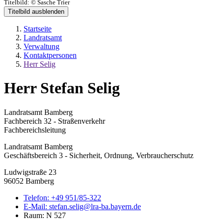
Titelbild:
© Sasche Trier
Titelbild ausblenden
Startseite
Landratsamt
Verwaltung
Kontaktpersonen
Herr Selig
Herr Stefan Selig
Landratsamt Bamberg
Fachbereich 32 - Straßenverkehr
Fachbereichsleitung
Landratsamt Bamberg
Geschäftsbereich 3 - Sicherheit, Ordnung, Verbraucherschutz
Ludwigstraße 23
96052 Bamberg
Telefon:
+49 951/85-322
E-Mail:
stefan.selig@lra-ba.bayern.de
Raum: N 527