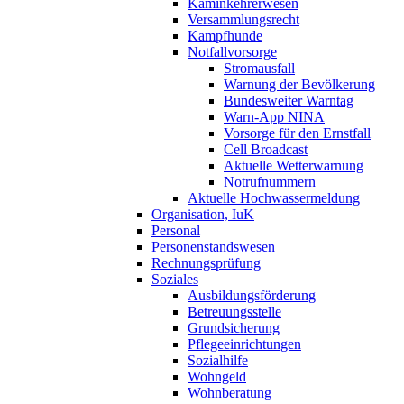
Kaminkehrerwesen
Versammlungsrecht
Kampfhunde
Notfallvorsorge
Stromausfall
Warnung der Bevölkerung
Bundesweiter Warntag
Warn-App NINA
Vorsorge für den Ernstfall
Cell Broadcast
Aktuelle Wetterwarnung
Notrufnummern
Aktuelle Hochwassermeldung
Organisation, IuK
Personal
Personenstandswesen
Rechnungsprüfung
Soziales
Ausbildungsförderung
Betreuungsstelle
Grundsicherung
Pflegeeinrichtungen
Sozialhilfe
Wohngeld
Wohnberatung