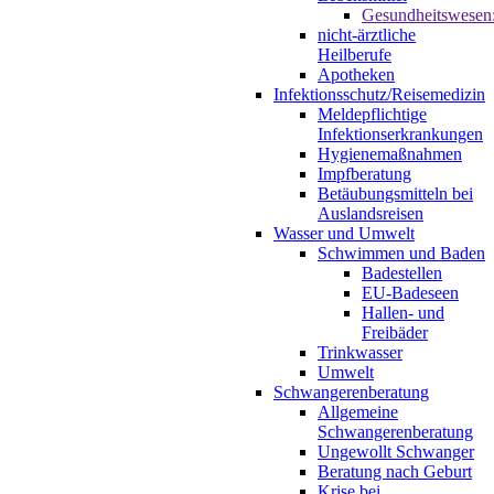
Gesundheitswesen
nicht-ärztliche
Heilberufe
Apotheken
Infektionsschutz/Reisemedizin
Meldepflichtige
Infektionserkrankungen
Hygienemaßnahmen
Impfberatung
Betäubungsmitteln bei
Auslandsreisen
Wasser und Umwelt
Schwimmen und Baden
Badestellen
EU-Badeseen
Hallen- und
Freibäder
Trinkwasser
Umwelt
Schwangerenberatung
Allgemeine
Schwangerenberatung
Ungewollt Schwanger
Beratung nach Geburt
Krise bei