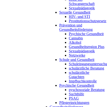
Schwangerschaft
Sexualpädagogik
Sexuelle Gesundheit
HIV- und STI
Prostitutionsschutzgesetz
Prävention und
Gesundheitsförderung
Psychische Gesundheit
Cannabis
Alkohol
Gesundheitsregion Plus
Sexualpädagogik
Netzwerke
Schule und Gesundheit
Schuleingangsuntersuch
schulärztliche Beratung
schulärztliche
Gutachten
Impfbuchkontrolle
Psychische Gesundheit
pyschosoziale Beratung
Suchthilfe
PSAG
Pflegeeinrichtungen
Gesundheitsförderung