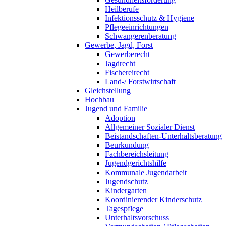
Heilberufe
Infektionsschutz & Hygiene
Pflegeeinrichtungen
Schwangerenberatung
Gewerbe, Jagd, Forst
Gewerberecht
Jagdrecht
Fischereirecht
Land-/ Forstwirtschaft
Gleichstellung
Hochbau
Jugend und Familie
Adoption
Allgemeiner Sozialer Dienst
Beistandschaften-Unterhaltsberatung
Beurkundung
Fachbereichsleitung
Jugendgerichtshilfe
Kommunale Jugendarbeit
Jugendschutz
Kindergarten
Koordinierender Kinderschutz
Tagespflege
Unterhaltsvorschuss