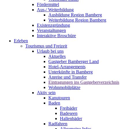
Fördermittel
Aus-/ Weiterbildung
Ausbildung Region Bamberg
Weiterbildung Region Bamberg
Existenzgründung
Veranstaltungen
Interaktive Broschüre
Erleben
Tourismus und Freizeit
Urlaub bei uns
Aktuelles
Gastgeber Bamberger Land
Hotel-Arrangements
Unterkünfte in Bamberg
Anreise und Transfer
Eintragungen ins Gastgeberverzeichnis
Wohnmobilplätze
Aktiv sein
Kanutouren
Baden
Freibäder
Badeseen
Hallenbäder
Radfahren
Allgemeine Infos