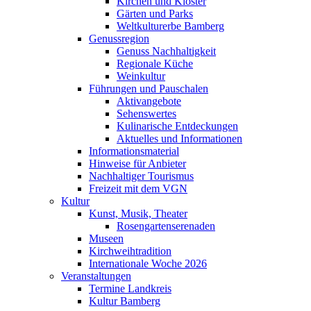
Kirchen und Klöster
Gärten und Parks
Weltkulturerbe Bamberg
Genussregion
Genuss Nachhaltigkeit
Regionale Küche
Weinkultur
Führungen und Pauschalen
Aktivangebote
Sehenswertes
Kulinarische Entdeckungen
Aktuelles und Informationen
Informationsmaterial
Hinweise für Anbieter
Nachhaltiger Tourismus
Freizeit mit dem VGN
Kultur
Kunst, Musik, Theater
Rosengartenserenaden
Museen
Kirchweihtradition
Internationale Woche 2026
Veranstaltungen
Termine Landkreis
Kultur Bamberg