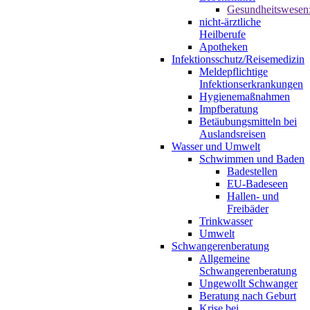
Gesundheitswesen
nicht-ärztliche
Heilberufe
Apotheken
Infektionsschutz/Reisemedizin
Meldepflichtige
Infektionserkrankungen
Hygienemaßnahmen
Impfberatung
Betäubungsmitteln bei
Auslandsreisen
Wasser und Umwelt
Schwimmen und Baden
Badestellen
EU-Badeseen
Hallen- und
Freibäder
Trinkwasser
Umwelt
Schwangerenberatung
Allgemeine
Schwangerenberatung
Ungewollt Schwanger
Beratung nach Geburt
Krise bei