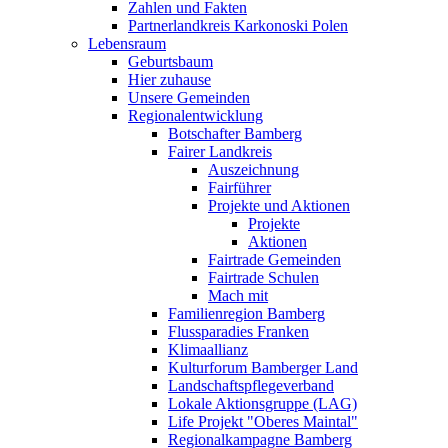
Zahlen und Fakten
Partnerlandkreis Karkonoski Polen
Lebensraum
Geburtsbaum
Hier zuhause
Unsere Gemeinden
Regionalentwicklung
Botschafter Bamberg
Fairer Landkreis
Auszeichnung
Fairführer
Projekte und Aktionen
Projekte
Aktionen
Fairtrade Gemeinden
Fairtrade Schulen
Mach mit
Familienregion Bamberg
Flussparadies Franken
Klimaallianz
Kulturforum Bamberger Land
Landschaftspflegeverband
Lokale Aktionsgruppe (LAG)
Life Projekt "Oberes Maintal"
Regionalkampagne Bamberg