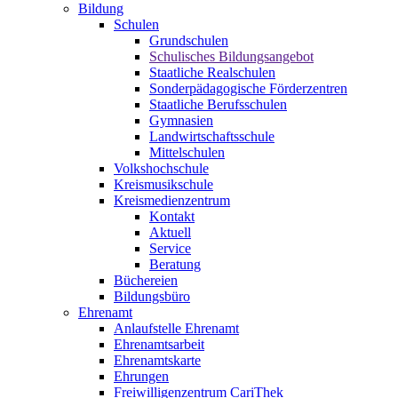
Bildung
Schulen
Grundschulen
Schulisches Bildungsangebot
Staatliche Realschulen
Sonderpädagogische Förderzentren
Staatliche Berufsschulen
Gymnasien
Landwirtschaftsschule
Mittelschulen
Volkshochschule
Kreismusikschule
Kreismedienzentrum
Kontakt
Aktuell
Service
Beratung
Büchereien
Bildungsbüro
Ehrenamt
Anlaufstelle Ehrenamt
Ehrenamtsarbeit
Ehrenamtskarte
Ehrungen
Freiwilligenzentrum CariThek