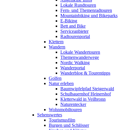
Lokale Rundtouren
Fern- und Themenradtouren
Mountainbiking und Bikeparks
E-Biking
Bett and Bike
Serviceanbieter
Radtourenportal
Klettern
Wandern
Lokale Wandertouren
Themenwanderwege
Nordic Walking
Wanderportal
Wanderblog & Tourentipps
Golfen
Natur erleben
Baumwipfelpfad Steigerwald
Schulbauernhof Heinershof
Kletterwald in Veilbronn
Naturentecker
Wohnmobiltouren
Sehenswertes
Tourismusfilm
Burgen und Schlösser