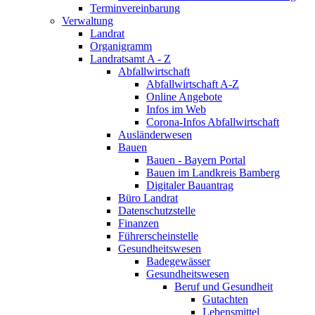
Terminvereinbarung
Verwaltung
Landrat
Organigramm
Landratsamt A - Z
Abfallwirtschaft
Abfallwirtschaft A-Z
Online Angebote
Infos im Web
Corona-Infos Abfallwirtschaft
Ausländerwesen
Bauen
Bauen - Bayern Portal
Bauen im Landkreis Bamberg
Digitaler Bauantrag
Büro Landrat
Datenschutzstelle
Finanzen
Führerscheinstelle
Gesundheitswesen
Badegewässer
Gesundheitswesen
Beruf und Gesundheit
Gutachten
Lebensmittel