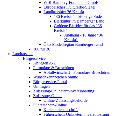
WIR Bamberg-Forchheim GmbH
Europäisches Kulturerbe-Siegel
Landkreisbier 36 Kreisla
"36 Kreisla" - bisherige Sude
Bierkultur im Bamberger Land
Goldene Bieridee für das "36
Kreisla"
Jubiläum - 10 Jahre "36
Kreisla"
Öko-Modellregion Bamberger Land
100 für 36
Landratsamt
Bürgerservice
Anliegen A-Z
Formulare & Broschüren
Abfallwirtschaft - Formulare-Broschüren
Wunschkennzeichen online
Bürgerservice-Portal
Umfragen
Zulassung-Onlineterminvereinbarung
Zulassung-Online
Online-Zulassungsbehörde
Führerschein-Online
Karteikartenabschrift
Führerschein-Onlineterminvereinbarung