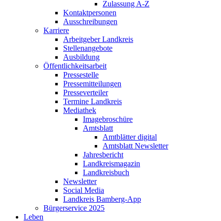
Zulassung A-Z
Kontaktpersonen
Ausschreibungen
Karriere
Arbeitgeber Landkreis
Stellenangebote
Ausbildung
Öffentlichkeitsarbeit
Pressestelle
Pressemitteilungen
Presseverteiler
Termine Landkreis
Mediathek
Imagebroschüre
Amtsblatt
Amtblätter digital
Amtsblatt Newsletter
Jahresbericht
Landkreismagazin
Landkreisbuch
Newsletter
Social Media
Landkreis Bamberg-App
Bürgerservice 2025
Leben