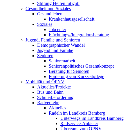
Stiftung Helfen tut gut!
Gesundheit und Soziales
Gesund leben
Krankenhausgesellschaft
Soziales
Jobcenter
Flüchtlings-/Integrationsberatung
Jugend, Familie und Senioren
Demographischer Wandel
Jugend und Familie
Senioren
Seniorenarbeit
Seniorenpolitisches Gesamtkonzept
Beratung für Senioren
Förderung von Kurzzeitpflege
Mobilität und ÖPNV
Aktuelles/Projekte
Bus und Bahn
Schülerbeförderung
Radverkehr
Aktuelles
Radeln im Landkreis Bamberg
Unterwegs im Landkreis Bamberg
Radservice-Anbieter
Übergang zum ÖPNV