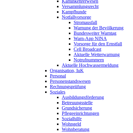
Kaminkehrerwesen
Versammlungsrecht
Kampfhunde
Notfallvorsorge
Stromausfall
Warnung der Bevölkerung
Bundesweiter Warntag
Warn-App NINA
Vorsorge für den Ernstfall
Cell Broadcast
Aktuelle Wetterwarnung
Notrufnummern
Aktuelle Hochwassermeldung
Organisation, IuK
Personal
Personenstandswesen
Rechnungsprüfung
Soziales
Ausbildungsförderung
Betreuungsstelle
Grundsicherung
Pflegeeinrichtungen
Sozialhilfe
Wohngeld
Wohnberatung