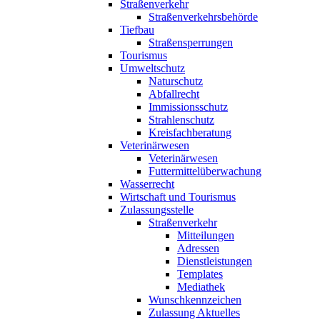
Straßenverkehr
Straßenverkehrsbehörde
Tiefbau
Straßensperrungen
Tourismus
Umweltschutz
Naturschutz
Abfallrecht
Immissionsschutz
Strahlenschutz
Kreisfachberatung
Veterinärwesen
Veterinärwesen
Futtermittelüberwachung
Wasserrecht
Wirtschaft und Tourismus
Zulassungsstelle
Straßenverkehr
Mitteilungen
Adressen
Dienstleistungen
Templates
Mediathek
Wunschkennzeichen
Zulassung Aktuelles