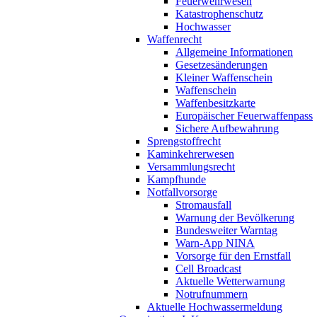
Feuerwehrwesen
Katastrophenschutz
Hochwasser
Waffenrecht
Allgemeine Informationen
Gesetzesänderungen
Kleiner Waffenschein
Waffenschein
Waffenbesitzkarte
Europäischer Feuerwaffenpass
Sichere Aufbewahrung
Sprengstoffrecht
Kaminkehrerwesen
Versammlungsrecht
Kampfhunde
Notfallvorsorge
Stromausfall
Warnung der Bevölkerung
Bundesweiter Warntag
Warn-App NINA
Vorsorge für den Ernstfall
Cell Broadcast
Aktuelle Wetterwarnung
Notrufnummern
Aktuelle Hochwassermeldung