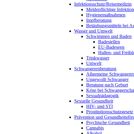
Infektionsschutz/Reisemedizin
Meldepflichtige Infektio
Hygienemaßnahmen
Impfberatung
Betäubungsmitteln bei Au
Wasser und Umwelt
Schwimmen und Baden
Badestellen
EU-Badeseen
Hallen- und Freibä
Trinkwasser
Umwelt
Schwangerenberatung
Allgemeine Schwangeren
Ungewollt Schwanger
Beratung nach Geburt
Krise bei Schwangerscha
Sexualpädagogik
Sexuelle Gesundheit
HIV- und STI
Prostitutionsschutzgesetz
Prävention und Gesundheitsför
Psychische Gesundheit
Cannabis
Alkohol