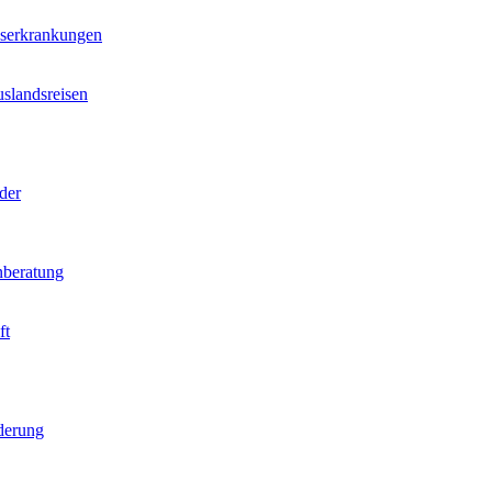
nserkrankungen
slandsreisen
der
beratung
ft
derung