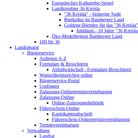
Europäisches Kulturerbe-Siegel
Landkreisbier 36 Kreisla
"36 Kreisla" - bisherige Sude
Bierkultur im Bamberger Land
Goldene Bieridee für das "36 Kreisla
Jubiläum - 10 Jahre "36 Kreisla
Öko-Modellregion Bamberger Land
100 für 36
Landratsamt
Bürgerservice
Anliegen A-Z
Formulare & Broschüren
Abfallwirtschaft - Formulare-Broschüren
Wunschkennzeichen online
Bürgerservice-Portal
Umfragen
Zulassung-Onlineterminvereinbarung
Zulassung-Online
Online-Zulassungsbehörde
Führerschein-Online
Karteikartenabschrift
Führerschein-Onlineterminvereinbarung
Terminvereinbarung
Verwaltung
Landrat