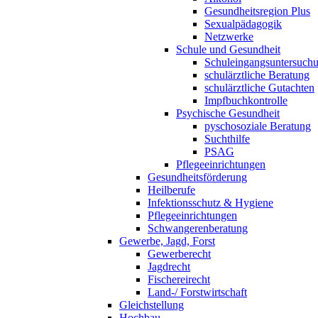
Gesundheitsregion Plus
Sexualpädagogik
Netzwerke
Schule und Gesundheit
Schuleingangsuntersuch
schulärztliche Beratung
schulärztliche Gutachten
Impfbuchkontrolle
Psychische Gesundheit
pyschosoziale Beratung
Suchthilfe
PSAG
Pflegeeinrichtungen
Gesundheitsförderung
Heilberufe
Infektionsschutz & Hygiene
Pflegeeinrichtungen
Schwangerenberatung
Gewerbe, Jagd, Forst
Gewerberecht
Jagdrecht
Fischereirecht
Land-/ Forstwirtschaft
Gleichstellung
Hochbau