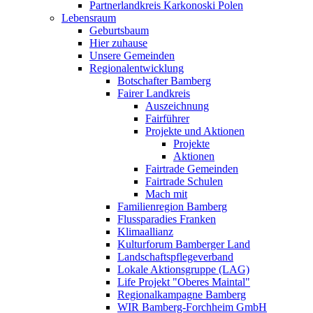
Partnerlandkreis Karkonoski Polen
Lebensraum
Geburtsbaum
Hier zuhause
Unsere Gemeinden
Regionalentwicklung
Botschafter Bamberg
Fairer Landkreis
Auszeichnung
Fairführer
Projekte und Aktionen
Projekte
Aktionen
Fairtrade Gemeinden
Fairtrade Schulen
Mach mit
Familienregion Bamberg
Flussparadies Franken
Klimaallianz
Kulturforum Bamberger Land
Landschaftspflegeverband
Lokale Aktionsgruppe (LAG)
Life Projekt "Oberes Maintal"
Regionalkampagne Bamberg
WIR Bamberg-Forchheim GmbH