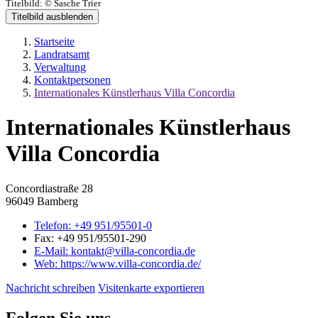
Titelbild:
© Sasche Trier
Titelbild ausblenden
Startseite
Landratsamt
Verwaltung
Kontaktpersonen
Internationales Künstlerhaus Villa Concordia
Internationales Künstlerhaus
Villa Concordia
Concordiastraße 28
96049 Bamberg
Telefon:
+49 951/95501-0
Fax:
+49 951/95501-290
E-Mail:
kontakt@villa-concordia.de
Web:
https://www.villa-concordia.de/
Nachricht schreiben
Visitenkarte exportieren
Folgen Sie uns