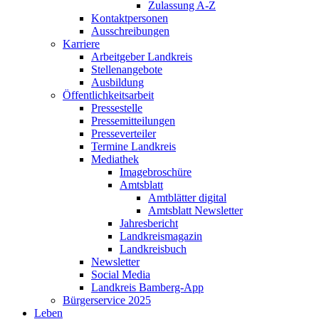
Zulassung A-Z
Kontaktpersonen
Ausschreibungen
Karriere
Arbeitgeber Landkreis
Stellenangebote
Ausbildung
Öffentlichkeitsarbeit
Pressestelle
Pressemitteilungen
Presseverteiler
Termine Landkreis
Mediathek
Imagebroschüre
Amtsblatt
Amtblätter digital
Amtsblatt Newsletter
Jahresbericht
Landkreismagazin
Landkreisbuch
Newsletter
Social Media
Landkreis Bamberg-App
Bürgerservice 2025
Leben