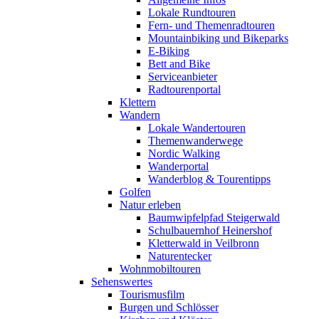
Lokale Rundtouren
Fern- und Themenradtouren
Mountainbiking und Bikeparks
E-Biking
Bett and Bike
Serviceanbieter
Radtourenportal
Klettern
Wandern
Lokale Wandertouren
Themenwanderwege
Nordic Walking
Wanderportal
Wanderblog & Tourentipps
Golfen
Natur erleben
Baumwipfelpfad Steigerwald
Schulbauernhof Heinershof
Kletterwald in Veilbronn
Naturentecker
Wohnmobiltouren
Sehenswertes
Tourismusfilm
Burgen und Schlösser