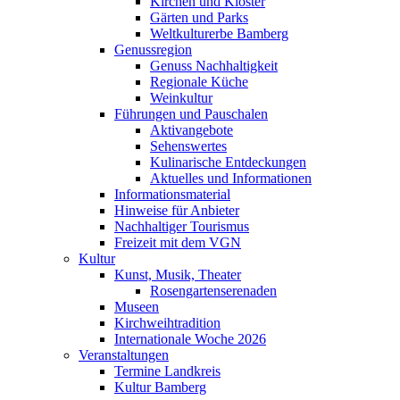
Kirchen und Klöster
Gärten und Parks
Weltkulturerbe Bamberg
Genussregion
Genuss Nachhaltigkeit
Regionale Küche
Weinkultur
Führungen und Pauschalen
Aktivangebote
Sehenswertes
Kulinarische Entdeckungen
Aktuelles und Informationen
Informationsmaterial
Hinweise für Anbieter
Nachhaltiger Tourismus
Freizeit mit dem VGN
Kultur
Kunst, Musik, Theater
Rosengartenserenaden
Museen
Kirchweihtradition
Internationale Woche 2026
Veranstaltungen
Termine Landkreis
Kultur Bamberg