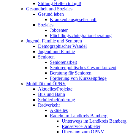
Stiftung Helfen tut gut!
Gesundheit und Soziales
Gesund leben
Krankenhausgesellschaft
Soziales
Jobcenter
Flüchtlings-/Integrationsberatung
Jugend, Familie und Senioren
Demographischer Wandel
Jugend und Familie
Senioren
Seniorenarbeit
Seniorenpolitisches Gesamtkonzept
Beratung für Senioren
Förderung von Kurzzeitpflege
Mobilität und ÖPNV
Aktuelles/Projekte
Bus und Bahn
Schülerbeförderung
Radverkehr
Aktuelles
Radeln im Landkreis Bamberg
Unterwegs im Landkreis Bamberg
Radservice-Anbieter
Übergang zum ÖPNV