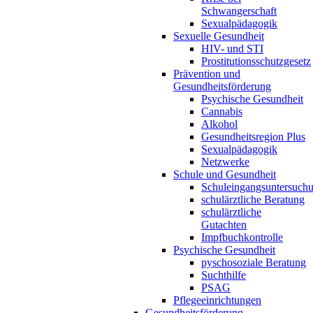
Schwangerschaft
Sexualpädagogik
Sexuelle Gesundheit
HIV- und STI
Prostitutionsschutzgesetz
Prävention und
Gesundheitsförderung
Psychische Gesundheit
Cannabis
Alkohol
Gesundheitsregion Plus
Sexualpädagogik
Netzwerke
Schule und Gesundheit
Schuleingangsuntersuch
schulärztliche Beratung
schulärztliche
Gutachten
Impfbuchkontrolle
Psychische Gesundheit
pyschosoziale Beratung
Suchthilfe
PSAG
Pflegeeinrichtungen
Gesundheitsförderung