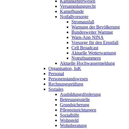
Kaminkehrerwesen
Versammlungsrecht
Kampfhunde
Notfallvorsorge
Stromausfall
Warnung der Bevölkerung
Bundesweiter Warntag
Warn-App NINA
Vorsorge für den Ernstfall
Cell Broadcast
Aktuelle Wetterwarnung
Notrufnummern
Aktuelle Hochwassermeldung
Organisation, IuK
Personal
Personenstandswesen
Rechnungsprüfung
Soziales
Ausbildungsförderung
Betreuungsstelle
Grundsicherung
Pflegeeinrichtungen
Sozialhilfe
Wohngeld
Wohnberatung