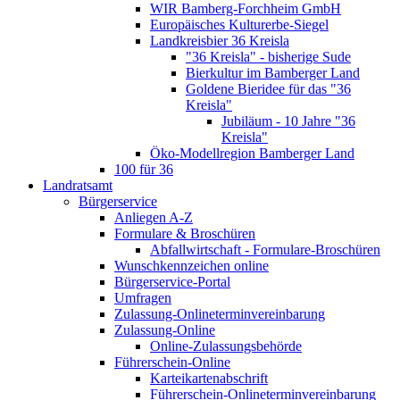
WIR Bamberg-Forchheim GmbH
Europäisches Kulturerbe-Siegel
Landkreisbier 36 Kreisla
"36 Kreisla" - bisherige Sude
Bierkultur im Bamberger Land
Goldene Bieridee für das "36
Kreisla"
Jubiläum - 10 Jahre "36
Kreisla"
Öko-Modellregion Bamberger Land
100 für 36
Landratsamt
Bürgerservice
Anliegen A-Z
Formulare & Broschüren
Abfallwirtschaft - Formulare-Broschüren
Wunschkennzeichen online
Bürgerservice-Portal
Umfragen
Zulassung-Onlineterminvereinbarung
Zulassung-Online
Online-Zulassungsbehörde
Führerschein-Online
Karteikartenabschrift
Führerschein-Onlineterminvereinbarung