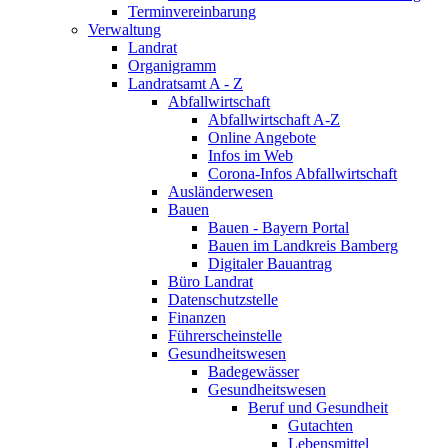
Terminvereinbarung
Verwaltung
Landrat
Organigramm
Landratsamt A - Z
Abfallwirtschaft
Abfallwirtschaft A-Z
Online Angebote
Infos im Web
Corona-Infos Abfallwirtschaft
Ausländerwesen
Bauen
Bauen - Bayern Portal
Bauen im Landkreis Bamberg
Digitaler Bauantrag
Büro Landrat
Datenschutzstelle
Finanzen
Führerscheinstelle
Gesundheitswesen
Badegewässer
Gesundheitswesen
Beruf und Gesundheit
Gutachten
Lebensmittel