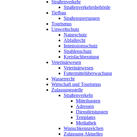
Straßenverkehr
Straßenverkehrsbehörde
Tiefbau
Straßensperrungen
Tourismus
Umweltschutz
Naturschutz
Abfallrecht
Immissionsschutz
Strahlenschutz
Kreisfachberatung
Veterinärwesen
Veterinärwesen
Futtermittelüberwachung
Wasserrecht
Wirtschaft und Tourismus
Zulassungsstelle
Straßenverkehr
Mitteilungen
Adressen
Dienstleistungen
Templates
Mediathek
Wunschkennzeichen
Zulassung Aktuelles