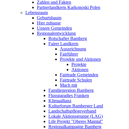
Zahlen und Fakten
Partnerlandkreis Karkonoski Polen
Lebensraum
Geburtsbaum
Hier zuhause
Unsere Gemeinden
Regionalentwicklung
Botschafter Bamberg
Fairer Landkreis
Auszeichnung
Fairführer
Projekte und Aktionen
Projekte
Aktionen
Fairtrade Gemeinden
Fairtrade Schulen
Mach mit
Familienregion Bamberg
Flussparadies Franken
Klimaallianz
Kulturforum Bamberger Land
Landschaftspflegeverband
Lokale Aktionsgruppe (LAG)
Life Projekt "Oberes Maintal"
Regionalkampagne Bamberg