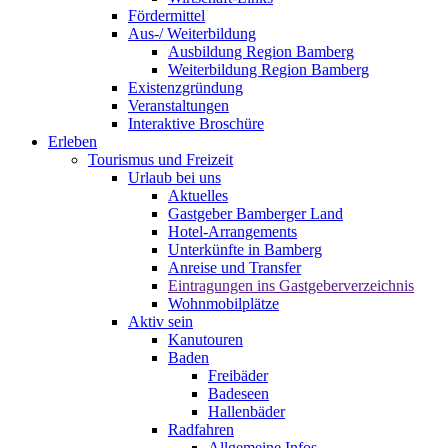
Fördermittel
Aus-/ Weiterbildung
Ausbildung Region Bamberg
Weiterbildung Region Bamberg
Existenzgründung
Veranstaltungen
Interaktive Broschüre
Erleben
Tourismus und Freizeit
Urlaub bei uns
Aktuelles
Gastgeber Bamberger Land
Hotel-Arrangements
Unterkünfte in Bamberg
Anreise und Transfer
Eintragungen ins Gastgeberverzeichnis
Wohnmobilplätze
Aktiv sein
Kanutouren
Baden
Freibäder
Badeseen
Hallenbäder
Radfahren
Allgemeine Infos