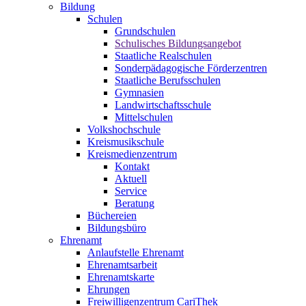
Bildung
Schulen
Grundschulen
Schulisches Bildungsangebot
Staatliche Realschulen
Sonderpädagogische Förderzentren
Staatliche Berufsschulen
Gymnasien
Landwirtschaftsschule
Mittelschulen
Volkshochschule
Kreismusikschule
Kreismedienzentrum
Kontakt
Aktuell
Service
Beratung
Büchereien
Bildungsbüro
Ehrenamt
Anlaufstelle Ehrenamt
Ehrenamtsarbeit
Ehrenamtskarte
Ehrungen
Freiwilligenzentrum CariThek