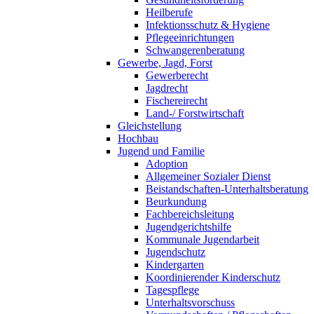
Heilberufe
Infektionsschutz & Hygiene
Pflegeeinrichtungen
Schwangerenberatung
Gewerbe, Jagd, Forst
Gewerberecht
Jagdrecht
Fischereirecht
Land-/ Forstwirtschaft
Gleichstellung
Hochbau
Jugend und Familie
Adoption
Allgemeiner Sozialer Dienst
Beistandschaften-Unterhaltsberatung
Beurkundung
Fachbereichsleitung
Jugendgerichtshilfe
Kommunale Jugendarbeit
Jugendschutz
Kindergarten
Koordinierender Kinderschutz
Tagespflege
Unterhaltsvorschuss