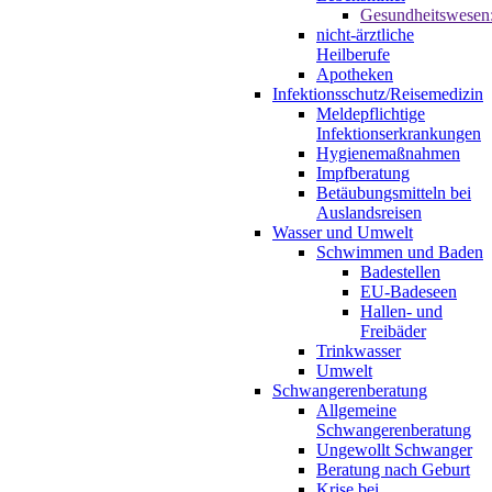
Gesundheitswesen
nicht-ärztliche
Heilberufe
Apotheken
Infektionsschutz/Reisemedizin
Meldepflichtige
Infektionserkrankungen
Hygienemaßnahmen
Impfberatung
Betäubungsmitteln bei
Auslandsreisen
Wasser und Umwelt
Schwimmen und Baden
Badestellen
EU-Badeseen
Hallen- und
Freibäder
Trinkwasser
Umwelt
Schwangerenberatung
Allgemeine
Schwangerenberatung
Ungewollt Schwanger
Beratung nach Geburt
Krise bei