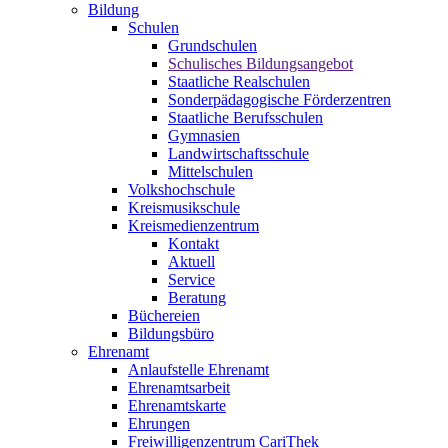
Bildung
Schulen
Grundschulen
Schulisches Bildungsangebot
Staatliche Realschulen
Sonderpädagogische Förderzentren
Staatliche Berufsschulen
Gymnasien
Landwirtschaftsschule
Mittelschulen
Volkshochschule
Kreismusikschule
Kreismedienzentrum
Kontakt
Aktuell
Service
Beratung
Büchereien
Bildungsbüro
Ehrenamt
Anlaufstelle Ehrenamt
Ehrenamtsarbeit
Ehrenamtskarte
Ehrungen
Freiwilligenzentrum CariThek