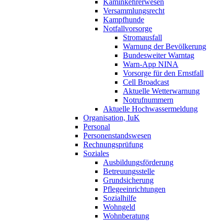
Kaminkehrerwesen
Versammlungsrecht
Kampfhunde
Notfallvorsorge
Stromausfall
Warnung der Bevölkerung
Bundesweiter Warntag
Warn-App NINA
Vorsorge für den Ernstfall
Cell Broadcast
Aktuelle Wetterwarnung
Notrufnummern
Aktuelle Hochwassermeldung
Organisation, IuK
Personal
Personenstandswesen
Rechnungsprüfung
Soziales
Ausbildungsförderung
Betreuungsstelle
Grundsicherung
Pflegeeinrichtungen
Sozialhilfe
Wohngeld
Wohnberatung