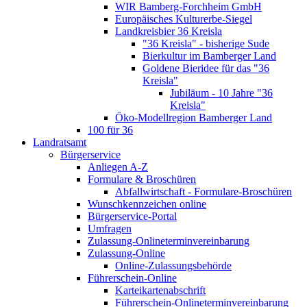
WIR Bamberg-Forchheim GmbH
Europäisches Kulturerbe-Siegel
Landkreisbier 36 Kreisla
"36 Kreisla" - bisherige Sude
Bierkultur im Bamberger Land
Goldene Bieridee für das "36
Kreisla"
Jubiläum - 10 Jahre "36
Kreisla"
Öko-Modellregion Bamberger Land
100 für 36
Landratsamt
Bürgerservice
Anliegen A-Z
Formulare & Broschüren
Abfallwirtschaft - Formulare-Broschüren
Wunschkennzeichen online
Bürgerservice-Portal
Umfragen
Zulassung-Onlineterminvereinbarung
Zulassung-Online
Online-Zulassungsbehörde
Führerschein-Online
Karteikartenabschrift
Führerschein-Onlineterminvereinbarung