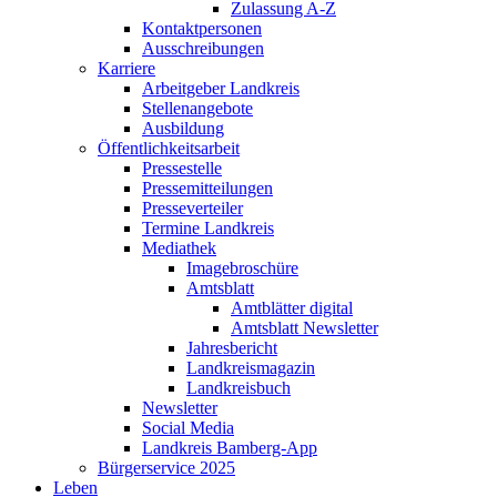
Zulassung A-Z
Kontaktpersonen
Ausschreibungen
Karriere
Arbeitgeber Landkreis
Stellenangebote
Ausbildung
Öffentlichkeitsarbeit
Pressestelle
Pressemitteilungen
Presseverteiler
Termine Landkreis
Mediathek
Imagebroschüre
Amtsblatt
Amtblätter digital
Amtsblatt Newsletter
Jahresbericht
Landkreismagazin
Landkreisbuch
Newsletter
Social Media
Landkreis Bamberg-App
Bürgerservice 2025
Leben