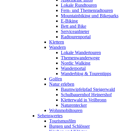
Lokale Rundtouren
Fern- und Themenradtouren
Mountainbiking und Bikeparks
E-Biking
Bett and Bike
Serviceanbieter
Radtourenportal
Klettern
Wandern
Lokale Wandertouren
Themenwanderwege
Nordic Walking
Wanderportal
Wanderblog & Tourentipps
Golfen
Natur erleben
Baumwipfelpfad Steigerwald
Schulbauernhof Heinershof
Kletterwald in Veilbronn
Naturentecker
Wohnmobiltouren
Sehenswertes
Tourismusfilm
Burgen und Schlösser