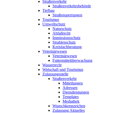
Straßenverkehr
Straßenverkehrsbehörde
Tiefbau
Straßensperrungen
Tourismus
Umweltschutz
Naturschutz
Abfallrecht
Immissionsschutz
Strahlenschutz
Kreisfachberatung
Veterinärwesen
Veterinärwesen
Futtermittelüberwachung
Wasserrecht
Wirtschaft und Tourismus
Zulassungsstelle
Straßenverkehr
Mitteilungen
Adressen
Dienstleistungen
Templates
Mediathek
Wunschkennzeichen
Zulassung Aktuelles