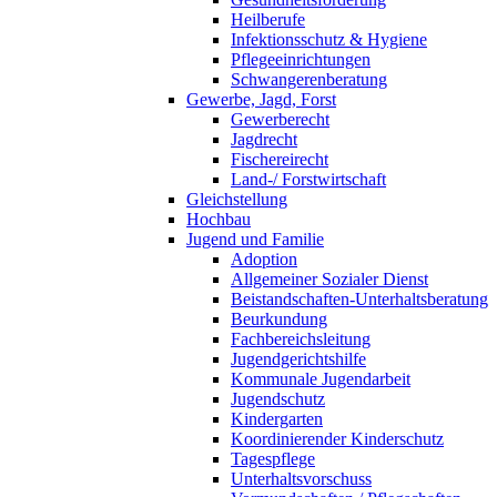
Heilberufe
Infektionsschutz & Hygiene
Pflegeeinrichtungen
Schwangerenberatung
Gewerbe, Jagd, Forst
Gewerberecht
Jagdrecht
Fischereirecht
Land-/ Forstwirtschaft
Gleichstellung
Hochbau
Jugend und Familie
Adoption
Allgemeiner Sozialer Dienst
Beistandschaften-Unterhaltsberatung
Beurkundung
Fachbereichsleitung
Jugendgerichtshilfe
Kommunale Jugendarbeit
Jugendschutz
Kindergarten
Koordinierender Kinderschutz
Tagespflege
Unterhaltsvorschuss