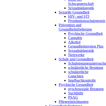
Schwangerschaft
Sexualpädagogik
Sexuelle Gesundheit
HIV- und STI
Prostitutionsschutzgesetz
Prävention und
Gesundheitsförderung
Psychische Gesundheit
Cannabis
Alkohol
Gesundheitsregion Plus
Sexualpädagogik
Netzwerke
Schule und Gesundheit
Schuleingangsuntersuch
schulärztliche Beratung
schulärztliche
Gutachten
Impfbuchkontrolle
Psychische Gesundheit
pyschosoziale Beratung
Suchthilfe
PSAG
Pflegeeinrichtungen
Gesundheitsförderung