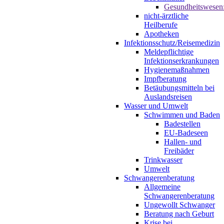
Gesundheitswesen
nicht-ärztliche
Heilberufe
Apotheken
Infektionsschutz/Reisemedizin
Meldepflichtige
Infektionserkrankungen
Hygienemaßnahmen
Impfberatung
Betäubungsmitteln bei
Auslandsreisen
Wasser und Umwelt
Schwimmen und Baden
Badestellen
EU-Badeseen
Hallen- und
Freibäder
Trinkwasser
Umwelt
Schwangerenberatung
Allgemeine
Schwangerenberatung
Ungewollt Schwanger
Beratung nach Geburt
Krise bei