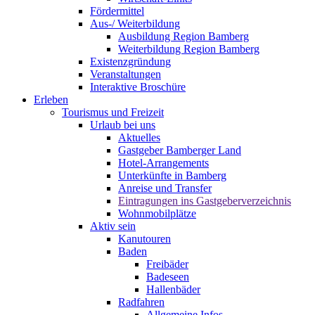
Fördermittel
Aus-/ Weiterbildung
Ausbildung Region Bamberg
Weiterbildung Region Bamberg
Existenzgründung
Veranstaltungen
Interaktive Broschüre
Erleben
Tourismus und Freizeit
Urlaub bei uns
Aktuelles
Gastgeber Bamberger Land
Hotel-Arrangements
Unterkünfte in Bamberg
Anreise und Transfer
Eintragungen ins Gastgeberverzeichnis
Wohnmobilplätze
Aktiv sein
Kanutouren
Baden
Freibäder
Badeseen
Hallenbäder
Radfahren
Allgemeine Infos