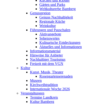
Kirchen und Klöster
Gärten und Parks
Weltkulturerbe Bamberg
Genussregion
Genuss Nachhaltigkeit
Regionale Küche
Weinkultur
Führungen und Pauschalen
Aktivangebote
Sehenswertes
Kulinarische Entdeckungen
Aktuelles und Informationen
Informationsmaterial
Hinweise für Anbieter
Nachhaltiger Tourismus
Freizeit mit dem VGN
Kultur
Kunst, Musik, Theater
Rosengartenserenaden
Museen
Kirchweihtradition
Internationale Woche 2026
Veranstaltungen
Termine Landkreis
Kultur Bamberg