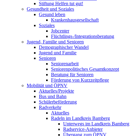
Stiftung Helfen tut gut!
Gesundheit und Soziales
Gesund leben
Krankenhausgesellschaft
Soziales
Jobcenter
Flüchtlings-/Integrationsberatung
Jugend, Familie und Senioren
Demographischer Wandel
Jugend und Familie
Senioren
Seniorenarbeit
Seniorenpolitisches Gesamtkonzept
Beratung für Senioren
Förderung von Kurzzeitpflege
Mobilität und ÖPNV
Aktuelles/Projekte
Bus und Bahn
Schülerbeförderung
Radverkehr
Aktuelles
Radeln im Landkreis Bamberg
Unterwegs im Landkreis Bamberg
Radservice-Anbieter
Übergang zum ÖPNV