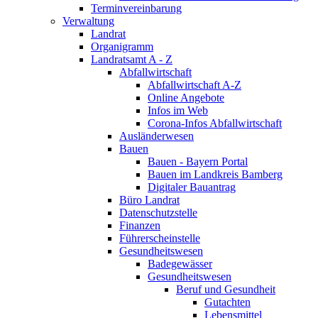
Terminvereinbarung
Verwaltung
Landrat
Organigramm
Landratsamt A - Z
Abfallwirtschaft
Abfallwirtschaft A-Z
Online Angebote
Infos im Web
Corona-Infos Abfallwirtschaft
Ausländerwesen
Bauen
Bauen - Bayern Portal
Bauen im Landkreis Bamberg
Digitaler Bauantrag
Büro Landrat
Datenschutzstelle
Finanzen
Führerscheinstelle
Gesundheitswesen
Badegewässer
Gesundheitswesen
Beruf und Gesundheit
Gutachten
Lebensmittel