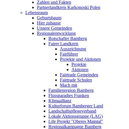
Zahlen und Fakten
Partnerlandkreis Karkonoski Polen
Lebensraum
Geburtsbaum
Hier zuhause
Unsere Gemeinden
Regionalentwicklung
Botschafter Bamberg
Fairer Landkreis
Auszeichnung
Fairführer
Projekte und Aktionen
Projekte
Aktionen
Fairtrade Gemeinden
Fairtrade Schulen
Mach mit
Familienregion Bamberg
Flussparadies Franken
Klimaallianz
Kulturforum Bamberger Land
Landschaftspflegeverband
Lokale Aktionsgruppe (LAG)
Life Projekt "Oberes Maintal"
Regionalkampagne Bamberg