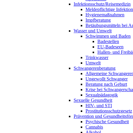
Infektionsschutz/Reisemedizin
Meldepflichtige Infektio
Hygienemaßnahmen
Impfberatung
Betäubungsmitteln bei Au
Wasser und Umwelt
Schwimmen und Baden
Badestellen
EU-Badeseen
Hallen- und Freibä
Trinkwasser
Umwelt
Schwangerenberatung
Allgemeine Schwangeren
Ungewollt Schwanger
Beratung nach Geburt
Krise bei Schwangerscha
Sexualpädagogik
Sexuelle Gesundheit
HIV- und STI
Prostitutionsschutzgesetz
Prävention und Gesundheitsför
Psychische Gesundheit
Cannabis
Alkohol