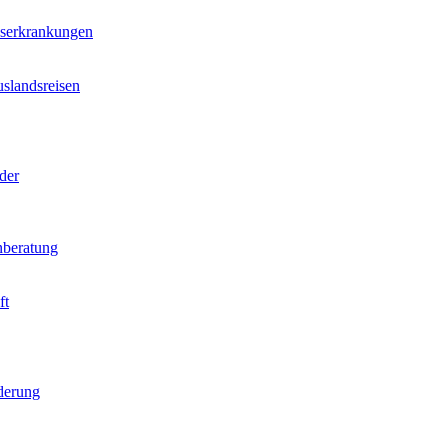
nserkrankungen
slandsreisen
der
beratung
ft
derung