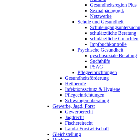
Gesundheitsregion Plus
Sexualpädagogik
Netzwerke
Schule und Gesundheit
Schuleingangsuntersuch
schulärztliche Beratung
schulärztliche Gutachten
Impfbuchkontrolle
Psychische Gesundheit
pyschosoziale Beratung
Suchthilfe
PSAG
Pflegeeinrichtungen
Gesundheitsförderung
Heilberufe
Infektionsschutz & Hygiene
Pflegeeinrichtungen
Schwangerenberatung
Gewerbe, Jagd, Forst
Gewerberecht
Jagdrecht
Fischereirecht
Land-/ Forstwirtschaft
Gleichstellung
Hochbau