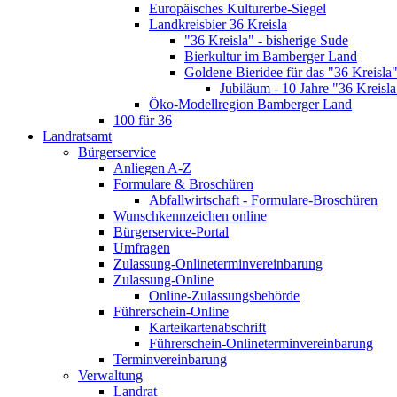
Europäisches Kulturerbe-Siegel
Landkreisbier 36 Kreisla
"36 Kreisla" - bisherige Sude
Bierkultur im Bamberger Land
Goldene Bieridee für das "36 Kreisla
Jubiläum - 10 Jahre "36 Kreisla
Öko-Modellregion Bamberger Land
100 für 36
Landratsamt
Bürgerservice
Anliegen A-Z
Formulare & Broschüren
Abfallwirtschaft - Formulare-Broschüren
Wunschkennzeichen online
Bürgerservice-Portal
Umfragen
Zulassung-Onlineterminvereinbarung
Zulassung-Online
Online-Zulassungsbehörde
Führerschein-Online
Karteikartenabschrift
Führerschein-Onlineterminvereinbarung
Terminvereinbarung
Verwaltung
Landrat