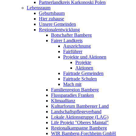
Partnerlandkreis Karkonoski Polen
Lebensraum
Geburtsbaum
Hier zuhause
Unsere Gemeinden
Regionalentwicklung
Botschafter Bamberg
Fairer Landkreis
Auszeichnung
Fairführer
Projekte und Aktionen
Projekte
Aktionen
Fairtrade Gemeinden
Fairtrade Schulen
Mach mit
Familienregion Bamberg
Flussparadies Franken
Klimaallianz
Kulturforum Bamberger Land
Landschaftspflegeverband
Lokale Aktionsgruppe (LAG)
Life Projekt "Oberes Maintal"
Regionalkampagne Bamberg
WIR Bamberg-Forchheim GmbH