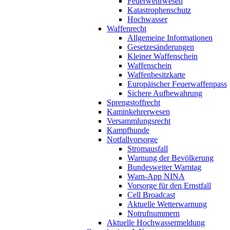
Feuerwehrwesen
Katastrophenschutz
Hochwasser
Waffenrecht
Allgemeine Informationen
Gesetzesänderungen
Kleiner Waffenschein
Waffenschein
Waffenbesitzkarte
Europäischer Feuerwaffenpass
Sichere Aufbewahrung
Sprengstoffrecht
Kaminkehrerwesen
Versammlungsrecht
Kampfhunde
Notfallvorsorge
Stromausfall
Warnung der Bevölkerung
Bundesweiter Warntag
Warn-App NINA
Vorsorge für den Ernstfall
Cell Broadcast
Aktuelle Wetterwarnung
Notrufnummern
Aktuelle Hochwassermeldung