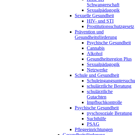
Schwangerschaft
Sexualpädagogik
Sexuelle Gesundheit
HIV- und STI
Prostitutionsschutzgesetz
Prävention und
Gesundheitsförderung
Psychische Gesundheit
Cannabis
Alkohol
Gesundheitsregion Plus
Sexualpädagogik
Netzwerke
Schule und Gesundheit
Schuleingangsuntersuch
schulärztliche Beratung
schulärztliche
Gutachten
Impfbuchkontrolle
Psychische Gesundheit
pyschosoziale Beratung
Suchthilfe
PSAG
Pflegeeinrichtungen
Gesundheitsförderung