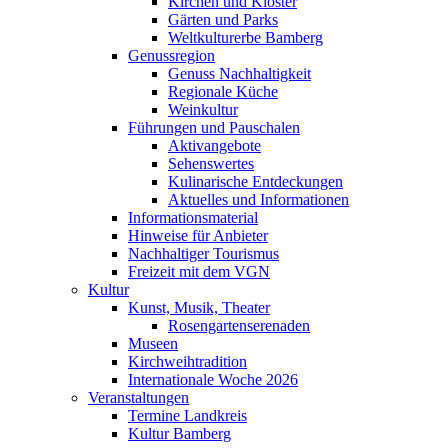
Kirchen und Klöster
Gärten und Parks
Weltkulturerbe Bamberg
Genussregion
Genuss Nachhaltigkeit
Regionale Küche
Weinkultur
Führungen und Pauschalen
Aktivangebote
Sehenswertes
Kulinarische Entdeckungen
Aktuelles und Informationen
Informationsmaterial
Hinweise für Anbieter
Nachhaltiger Tourismus
Freizeit mit dem VGN
Kultur
Kunst, Musik, Theater
Rosengartenserenaden
Museen
Kirchweihtradition
Internationale Woche 2026
Veranstaltungen
Termine Landkreis
Kultur Bamberg