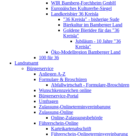
WIR Bamberg-Forchheim GmbH
Europäisches Kulturerbe-Siegel
Landkreisbier 36 Kreisla
"36 Kreisla" - bisherige Sude
Bierkultur im Bamberger Land
Goldene Bieridee für das "36
Kreisla"
Jubiläum - 10 Jahre "36
Kreisla"
Öko-Modellregion Bamberger Land
100 für 36
Landratsamt
Bürgerservice
Anliegen A-Z
Formulare & Broschüren
Abfallwirtschaft - Formulare-Broschüren
Wunschkennzeichen online
Bürgerservice-Portal
Umfragen
Zulassung-Onlineterminvereinbarung
Zulassung-Online
Online-Zulassungsbehörde
Führerschein-Online
Karteikartenabschrift
Führerschein-Onlineterminvereinbarung