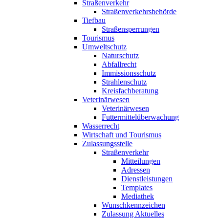
Straßenverkehr
Straßenverkehrsbehörde
Tiefbau
Straßensperrungen
Tourismus
Umweltschutz
Naturschutz
Abfallrecht
Immissionsschutz
Strahlenschutz
Kreisfachberatung
Veterinärwesen
Veterinärwesen
Futtermittelüberwachung
Wasserrecht
Wirtschaft und Tourismus
Zulassungsstelle
Straßenverkehr
Mitteilungen
Adressen
Dienstleistungen
Templates
Mediathek
Wunschkennzeichen
Zulassung Aktuelles