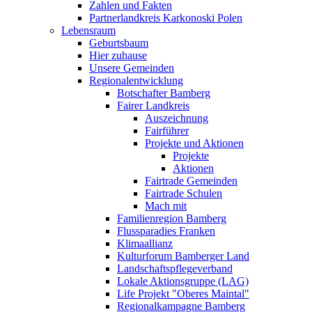
Zahlen und Fakten
Partnerlandkreis Karkonoski Polen
Lebensraum
Geburtsbaum
Hier zuhause
Unsere Gemeinden
Regionalentwicklung
Botschafter Bamberg
Fairer Landkreis
Auszeichnung
Fairführer
Projekte und Aktionen
Projekte
Aktionen
Fairtrade Gemeinden
Fairtrade Schulen
Mach mit
Familienregion Bamberg
Flussparadies Franken
Klimaallianz
Kulturforum Bamberger Land
Landschaftspflegeverband
Lokale Aktionsgruppe (LAG)
Life Projekt "Oberes Maintal"
Regionalkampagne Bamberg