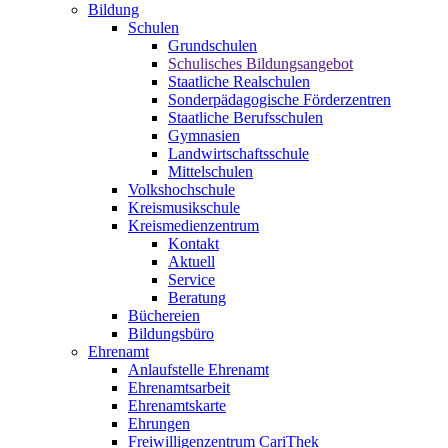
Bildung
Schulen
Grundschulen
Schulisches Bildungsangebot
Staatliche Realschulen
Sonderpädagogische Förderzentren
Staatliche Berufsschulen
Gymnasien
Landwirtschaftsschule
Mittelschulen
Volkshochschule
Kreismusikschule
Kreismedienzentrum
Kontakt
Aktuell
Service
Beratung
Büchereien
Bildungsbüro
Ehrenamt
Anlaufstelle Ehrenamt
Ehrenamtsarbeit
Ehrenamtskarte
Ehrungen
Freiwilligenzentrum CariThek