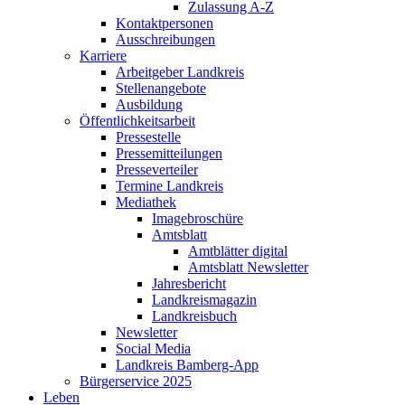
Zulassung A-Z
Kontaktpersonen
Ausschreibungen
Karriere
Arbeitgeber Landkreis
Stellenangebote
Ausbildung
Öffentlichkeitsarbeit
Pressestelle
Pressemitteilungen
Presseverteiler
Termine Landkreis
Mediathek
Imagebroschüre
Amtsblatt
Amtblätter digital
Amtsblatt Newsletter
Jahresbericht
Landkreismagazin
Landkreisbuch
Newsletter
Social Media
Landkreis Bamberg-App
Bürgerservice 2025
Leben