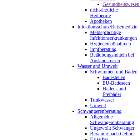
Gesundheitswesen
nicht-ärztliche
Heilberufe
Apotheken
Infektionsschutz/Reisemedizin
Meldepflichtige
Infektionserkrankungen
Hygienemaßnahmen
Impfberatung
Betäubungsmitteln bei
Auslandsreisen
Wasser und Umwelt
Schwimmen und Baden
Badestellen
EU-Badeseen
Hallen- und
Freibäder
Trinkwasser
Umwelt
Schwangerenberatung
Allgemeine
Schwangerenberatung
Ungewollt Schwanger
Beratung nach Geburt
Krise bei