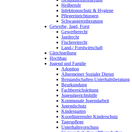
Heilberufe
Infektionsschutz & Hygiene
Pflegeeinrichtungen
Schwangerenberatung
Gewerbe, Jagd, Forst
Gewerberecht
Jagdrecht
Fischereirecht
Land-/ Forstwirtschaft
Gleichstellung
Hochbau
Jugend und Familie
Adoption
Allgemeiner Sozialer Dienst
Beistandschaften-Unterhaltsberatung
Beurkundung
Fachbereichsleitung
Jugendgerichtshilfe
Kommunale Jugendarbeit
Jugendschutz
Kindergarten
Koordinierender Kinderschutz
Tagespflege
Unterhaltsvorschuss