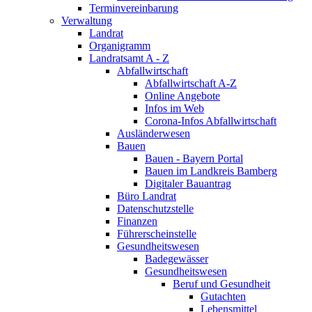
Terminvereinbarung
Verwaltung
Landrat
Organigramm
Landratsamt A - Z
Abfallwirtschaft
Abfallwirtschaft A-Z
Online Angebote
Infos im Web
Corona-Infos Abfallwirtschaft
Ausländerwesen
Bauen
Bauen - Bayern Portal
Bauen im Landkreis Bamberg
Digitaler Bauantrag
Büro Landrat
Datenschutzstelle
Finanzen
Führerscheinstelle
Gesundheitswesen
Badegewässer
Gesundheitswesen
Beruf und Gesundheit
Gutachten
Lebensmittel