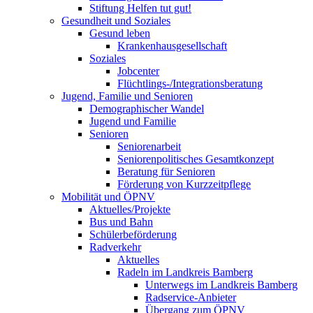
Stiftung Helfen tut gut!
Gesundheit und Soziales
Gesund leben
Krankenhausgesellschaft
Soziales
Jobcenter
Flüchtlings-/Integrationsberatung
Jugend, Familie und Senioren
Demographischer Wandel
Jugend und Familie
Senioren
Seniorenarbeit
Seniorenpolitisches Gesamtkonzept
Beratung für Senioren
Förderung von Kurzzeitpflege
Mobilität und ÖPNV
Aktuelles/Projekte
Bus und Bahn
Schülerbeförderung
Radverkehr
Aktuelles
Radeln im Landkreis Bamberg
Unterwegs im Landkreis Bamberg
Radservice-Anbieter
Übergang zum ÖPNV