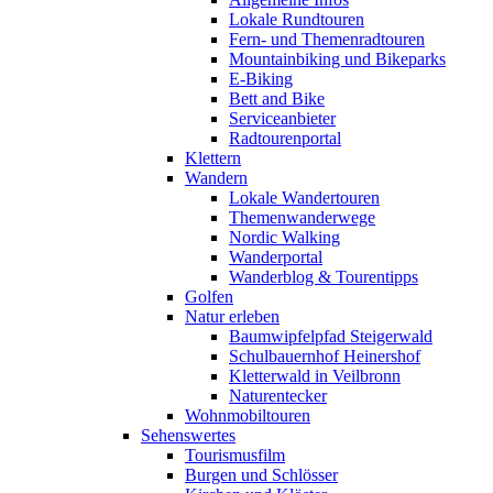
Lokale Rundtouren
Fern- und Themenradtouren
Mountainbiking und Bikeparks
E-Biking
Bett and Bike
Serviceanbieter
Radtourenportal
Klettern
Wandern
Lokale Wandertouren
Themenwanderwege
Nordic Walking
Wanderportal
Wanderblog & Tourentipps
Golfen
Natur erleben
Baumwipfelpfad Steigerwald
Schulbauernhof Heinershof
Kletterwald in Veilbronn
Naturentecker
Wohnmobiltouren
Sehenswertes
Tourismusfilm
Burgen und Schlösser