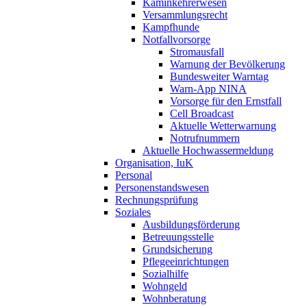
Kaminkehrerwesen
Versammlungsrecht
Kampfhunde
Notfallvorsorge
Stromausfall
Warnung der Bevölkerung
Bundesweiter Warntag
Warn-App NINA
Vorsorge für den Ernstfall
Cell Broadcast
Aktuelle Wetterwarnung
Notrufnummern
Aktuelle Hochwassermeldung
Organisation, IuK
Personal
Personenstandswesen
Rechnungsprüfung
Soziales
Ausbildungsförderung
Betreuungsstelle
Grundsicherung
Pflegeeinrichtungen
Sozialhilfe
Wohngeld
Wohnberatung