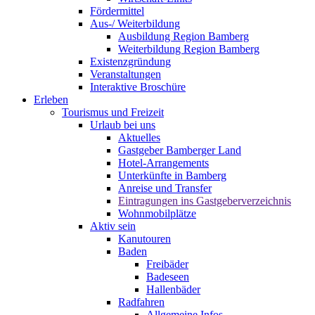
Fördermittel
Aus-/ Weiterbildung
Ausbildung Region Bamberg
Weiterbildung Region Bamberg
Existenzgründung
Veranstaltungen
Interaktive Broschüre
Erleben
Tourismus und Freizeit
Urlaub bei uns
Aktuelles
Gastgeber Bamberger Land
Hotel-Arrangements
Unterkünfte in Bamberg
Anreise und Transfer
Eintragungen ins Gastgeberverzeichnis
Wohnmobilplätze
Aktiv sein
Kanutouren
Baden
Freibäder
Badeseen
Hallenbäder
Radfahren
Allgemeine Infos