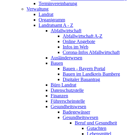
Terminvereinbarung
Verwaltung
Landrat
Organigramm
Landratsamt A - Z
Abfallwirtschaft
Abfallwirtschaft A-Z
Online Angebote
Infos im Web
Corona-Infos Abfallwirtschaft
Ausländerwesen
Bauen
Bauen - Bayern Portal
Bauen im Landkreis Bamberg
Digitaler Bauantrag
Büro Landrat
Datenschutzstelle
Finanzen
Führerscheinstelle
Gesundheitswesen
Badegewässer
Gesundheitswesen
Beruf und Gesundheit
Gutachten
Lebensmittel