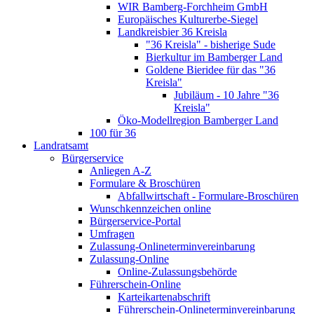
WIR Bamberg-Forchheim GmbH
Europäisches Kulturerbe-Siegel
Landkreisbier 36 Kreisla
"36 Kreisla" - bisherige Sude
Bierkultur im Bamberger Land
Goldene Bieridee für das "36
Kreisla"
Jubiläum - 10 Jahre "36
Kreisla"
Öko-Modellregion Bamberger Land
100 für 36
Landratsamt
Bürgerservice
Anliegen A-Z
Formulare & Broschüren
Abfallwirtschaft - Formulare-Broschüren
Wunschkennzeichen online
Bürgerservice-Portal
Umfragen
Zulassung-Onlineterminvereinbarung
Zulassung-Online
Online-Zulassungsbehörde
Führerschein-Online
Karteikartenabschrift
Führerschein-Onlineterminvereinbarung