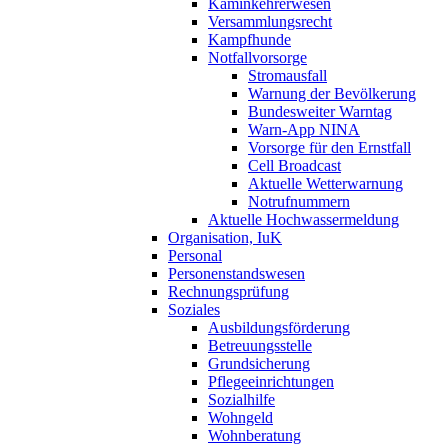
Kaminkehrerwesen
Versammlungsrecht
Kampfhunde
Notfallvorsorge
Stromausfall
Warnung der Bevölkerung
Bundesweiter Warntag
Warn-App NINA
Vorsorge für den Ernstfall
Cell Broadcast
Aktuelle Wetterwarnung
Notrufnummern
Aktuelle Hochwassermeldung
Organisation, IuK
Personal
Personenstandswesen
Rechnungsprüfung
Soziales
Ausbildungsförderung
Betreuungsstelle
Grundsicherung
Pflegeeinrichtungen
Sozialhilfe
Wohngeld
Wohnberatung