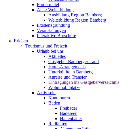
Fördermittel
Aus-/ Weiterbildung
Ausbildung Region Bamberg
Weiterbildung Region Bamberg
Existenzgründung
Veranstaltungen
Interaktive Broschüre
Erleben
Tourismus und Freizeit
Urlaub bei uns
Aktuelles
Gastgeber Bamberger Land
Hotel-Arrangements
Unterkünfte in Bamberg
Anreise und Transfer
Eintragungen ins Gastgeberverzeichnis
Wohnmobilplätze
Aktiv sein
Kanutouren
Baden
Freibäder
Badeseen
Hallenbäder
Radfahren
Allgemeine Infos