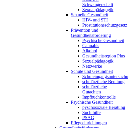
Schwangerschaft
Sexualpädagogik
Sexuelle Gesundheit
HIV- und STI
Prostitutionsschutzgesetz
Prävention und
Gesundheitsförderung
Psychische Gesundheit
Cannabis
Alkohol
Gesundheitsregion Plus
Sexualpädagogik
Netzwerke
Schule und Gesundheit
Schuleingangsuntersuch
schulärztliche Beratung
schulärztliche
Gutachten
Impfbuchkontrolle
Psychische Gesundheit
pyschosoziale Beratung
Suchthilfe
PSAG
Pflegeeinrichtungen
Gesundheitsförderung