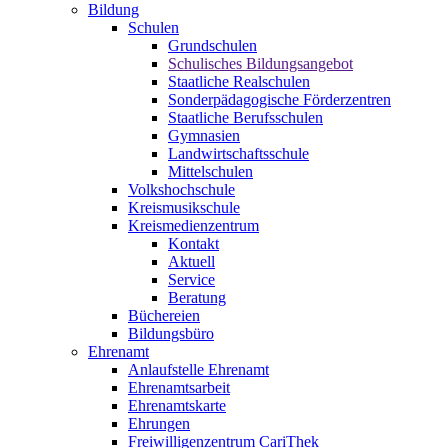
Bildung
Schulen
Grundschulen
Schulisches Bildungsangebot
Staatliche Realschulen
Sonderpädagogische Förderzentren
Staatliche Berufsschulen
Gymnasien
Landwirtschaftsschule
Mittelschulen
Volkshochschule
Kreismusikschule
Kreismedienzentrum
Kontakt
Aktuell
Service
Beratung
Büchereien
Bildungsbüro
Ehrenamt
Anlaufstelle Ehrenamt
Ehrenamtsarbeit
Ehrenamtskarte
Ehrungen
Freiwilligenzentrum CariThek