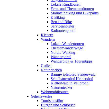
Lokale Rundtouren
Fern- und Themenradtouren
Mountainbiking und Bikeparks
E-Biking
Bett and Bike
Serviceanbieter
Radtourenportal
Klettern
Wandern
Lokale Wandertouren
Themenwanderwege
Nordic Walking
Wanderportal
Wanderblog & Tourentipps
Golfen
Natur erleben
Baumwipfelpfad Steigerwald
Schulbauernhof Heinershof
Kletterwald in Veilbronn
Naturentecker
Wohnmobiltouren
Sehenswertes
Tourismusfilm
Burgen und Schlösser