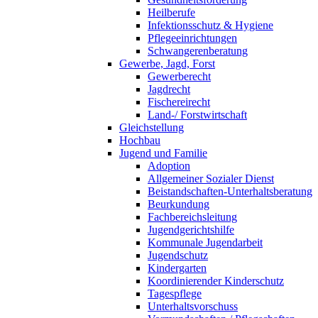
Heilberufe
Infektionsschutz & Hygiene
Pflegeeinrichtungen
Schwangerenberatung
Gewerbe, Jagd, Forst
Gewerberecht
Jagdrecht
Fischereirecht
Land-/ Forstwirtschaft
Gleichstellung
Hochbau
Jugend und Familie
Adoption
Allgemeiner Sozialer Dienst
Beistandschaften-Unterhaltsberatung
Beurkundung
Fachbereichsleitung
Jugendgerichtshilfe
Kommunale Jugendarbeit
Jugendschutz
Kindergarten
Koordinierender Kinderschutz
Tagespflege
Unterhaltsvorschuss