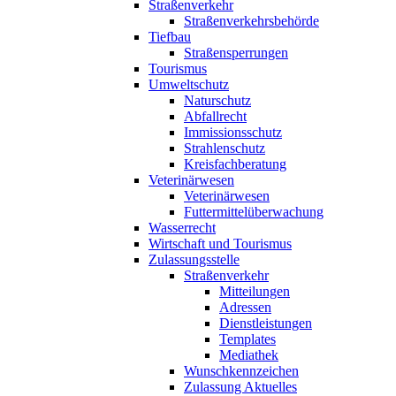
Straßenverkehr
Straßenverkehrsbehörde
Tiefbau
Straßensperrungen
Tourismus
Umweltschutz
Naturschutz
Abfallrecht
Immissionsschutz
Strahlenschutz
Kreisfachberatung
Veterinärwesen
Veterinärwesen
Futtermittelüberwachung
Wasserrecht
Wirtschaft und Tourismus
Zulassungsstelle
Straßenverkehr
Mitteilungen
Adressen
Dienstleistungen
Templates
Mediathek
Wunschkennzeichen
Zulassung Aktuelles