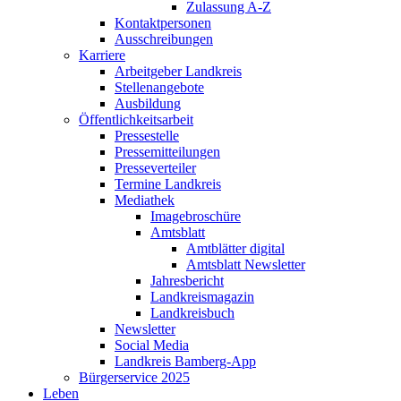
Zulassung A-Z
Kontaktpersonen
Ausschreibungen
Karriere
Arbeitgeber Landkreis
Stellenangebote
Ausbildung
Öffentlichkeitsarbeit
Pressestelle
Pressemitteilungen
Presseverteiler
Termine Landkreis
Mediathek
Imagebroschüre
Amtsblatt
Amtblätter digital
Amtsblatt Newsletter
Jahresbericht
Landkreismagazin
Landkreisbuch
Newsletter
Social Media
Landkreis Bamberg-App
Bürgerservice 2025
Leben