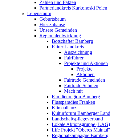
Zahlen und Fakten
Partnerlandkreis Karkonoski Polen
Lebensraum
Geburtsbaum
Hier zuhause
Unsere Gemeinden
Regionalentwicklung
Botschafter Bamberg
Fairer Landkreis
Auszeichnung
Fairführer
Projekte und Aktionen
Projekte
Aktionen
Fairtrade Gemeinden
Fairtrade Schulen
Mach mit
Familienregion Bamberg
Flussparadies Franken
Klimaallianz
Kulturforum Bamberger Land
Landschaftspflegeverband
Lokale Aktionsgruppe (LAG)
Life Projekt "Oberes Maintal"
Regionalkampagne Bamberg