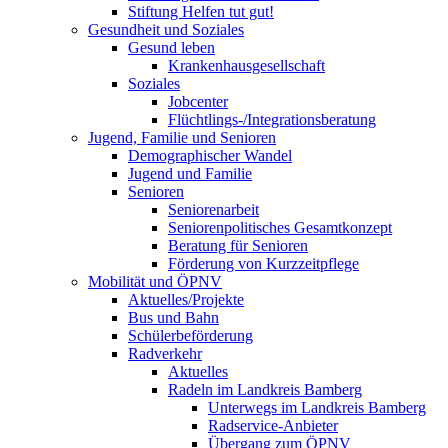
Stiftung Helfen tut gut!
Gesundheit und Soziales
Gesund leben
Krankenhausgesellschaft
Soziales
Jobcenter
Flüchtlings-/Integrationsberatung
Jugend, Familie und Senioren
Demographischer Wandel
Jugend und Familie
Senioren
Seniorenarbeit
Seniorenpolitisches Gesamtkonzept
Beratung für Senioren
Förderung von Kurzzeitpflege
Mobilität und ÖPNV
Aktuelles/Projekte
Bus und Bahn
Schülerbeförderung
Radverkehr
Aktuelles
Radeln im Landkreis Bamberg
Unterwegs im Landkreis Bamberg
Radservice-Anbieter
Übergang zum ÖPNV