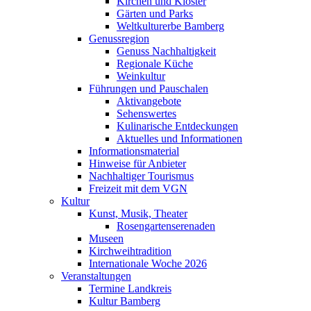
Kirchen und Klöster
Gärten und Parks
Weltkulturerbe Bamberg
Genussregion
Genuss Nachhaltigkeit
Regionale Küche
Weinkultur
Führungen und Pauschalen
Aktivangebote
Sehenswertes
Kulinarische Entdeckungen
Aktuelles und Informationen
Informationsmaterial
Hinweise für Anbieter
Nachhaltiger Tourismus
Freizeit mit dem VGN
Kultur
Kunst, Musik, Theater
Rosengartenserenaden
Museen
Kirchweihtradition
Internationale Woche 2026
Veranstaltungen
Termine Landkreis
Kultur Bamberg