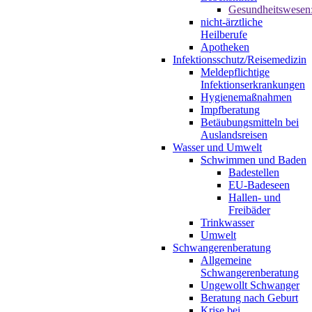
Gesundheitswesen
nicht-ärztliche
Heilberufe
Apotheken
Infektionsschutz/Reisemedizin
Meldepflichtige
Infektionserkrankungen
Hygienemaßnahmen
Impfberatung
Betäubungsmitteln bei
Auslandsreisen
Wasser und Umwelt
Schwimmen und Baden
Badestellen
EU-Badeseen
Hallen- und
Freibäder
Trinkwasser
Umwelt
Schwangerenberatung
Allgemeine
Schwangerenberatung
Ungewollt Schwanger
Beratung nach Geburt
Krise bei