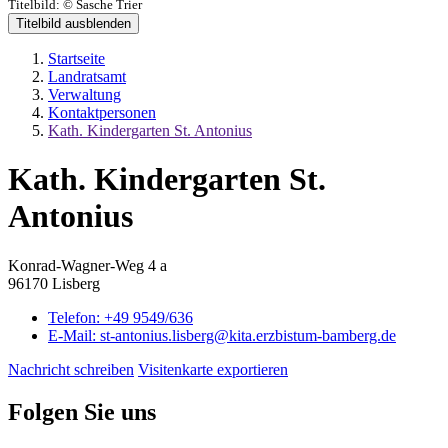
Titelbild:
© Sasche Trier
Titelbild ausblenden
Startseite
Landratsamt
Verwaltung
Kontaktpersonen
Kath. Kindergarten St. Antonius
Kath. Kindergarten St.
Antonius
Konrad-Wagner-Weg 4 a
96170 Lisberg
Telefon:
+49 9549/636
E-Mail:
st-antonius.lisberg@kita.erzbistum-bamberg.de
Nachricht schreiben
Visitenkarte exportieren
Folgen Sie uns