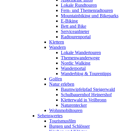
Lokale Rundtouren
Fern- und Themenradtouren
Mountainbiking und Bikeparks
E-Biking
Bett and Bike
Serviceanbieter
Radtourenportal
Klettern
Wandern
Lokale Wandertouren
Themenwanderwege
Nordic Walking
Wanderportal
Wanderblog & Tourentipps
Golfen
Natur erleben
Baumwipfelpfad Steigerwald
Schulbauernhof Heinershof
Kletterwald in Veilbronn
Naturentecker
Wohnmobiltouren
Sehenswertes
Tourismusfilm
Burgen und Schlösser