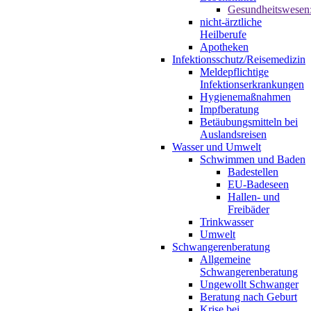
Gesundheitswesen
nicht-ärztliche
Heilberufe
Apotheken
Infektionsschutz/Reisemedizin
Meldepflichtige
Infektionserkrankungen
Hygienemaßnahmen
Impfberatung
Betäubungsmitteln bei
Auslandsreisen
Wasser und Umwelt
Schwimmen und Baden
Badestellen
EU-Badeseen
Hallen- und
Freibäder
Trinkwasser
Umwelt
Schwangerenberatung
Allgemeine
Schwangerenberatung
Ungewollt Schwanger
Beratung nach Geburt
Krise bei