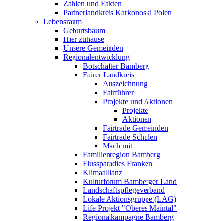
Zahlen und Fakten
Partnerlandkreis Karkonoski Polen
Lebensraum
Geburtsbaum
Hier zuhause
Unsere Gemeinden
Regionalentwicklung
Botschafter Bamberg
Fairer Landkreis
Auszeichnung
Fairführer
Projekte und Aktionen
Projekte
Aktionen
Fairtrade Gemeinden
Fairtrade Schulen
Mach mit
Familienregion Bamberg
Flussparadies Franken
Klimaallianz
Kulturforum Bamberger Land
Landschaftspflegeverband
Lokale Aktionsgruppe (LAG)
Life Projekt "Oberes Maintal"
Regionalkampagne Bamberg