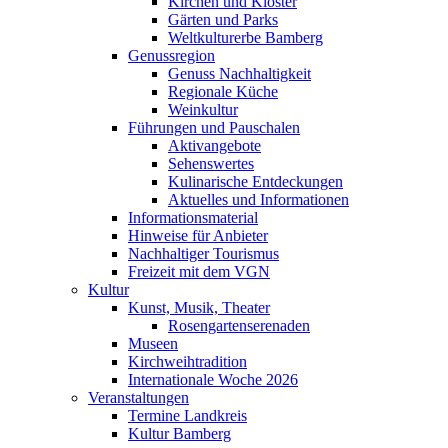
Kirchen und Klöster
Gärten und Parks
Weltkulturerbe Bamberg
Genussregion
Genuss Nachhaltigkeit
Regionale Küche
Weinkultur
Führungen und Pauschalen
Aktivangebote
Sehenswertes
Kulinarische Entdeckungen
Aktuelles und Informationen
Informationsmaterial
Hinweise für Anbieter
Nachhaltiger Tourismus
Freizeit mit dem VGN
Kultur
Kunst, Musik, Theater
Rosengartenserenaden
Museen
Kirchweihtradition
Internationale Woche 2026
Veranstaltungen
Termine Landkreis
Kultur Bamberg