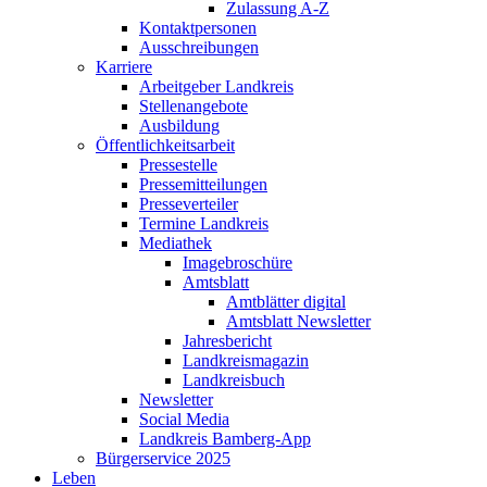
Zulassung A-Z
Kontaktpersonen
Ausschreibungen
Karriere
Arbeitgeber Landkreis
Stellenangebote
Ausbildung
Öffentlichkeitsarbeit
Pressestelle
Pressemitteilungen
Presseverteiler
Termine Landkreis
Mediathek
Imagebroschüre
Amtsblatt
Amtblätter digital
Amtsblatt Newsletter
Jahresbericht
Landkreismagazin
Landkreisbuch
Newsletter
Social Media
Landkreis Bamberg-App
Bürgerservice 2025
Leben