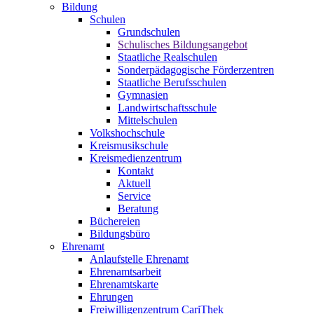
Bildung
Schulen
Grundschulen
Schulisches Bildungsangebot
Staatliche Realschulen
Sonderpädagogische Förderzentren
Staatliche Berufsschulen
Gymnasien
Landwirtschaftsschule
Mittelschulen
Volkshochschule
Kreismusikschule
Kreismedienzentrum
Kontakt
Aktuell
Service
Beratung
Büchereien
Bildungsbüro
Ehrenamt
Anlaufstelle Ehrenamt
Ehrenamtsarbeit
Ehrenamtskarte
Ehrungen
Freiwilligenzentrum CariThek