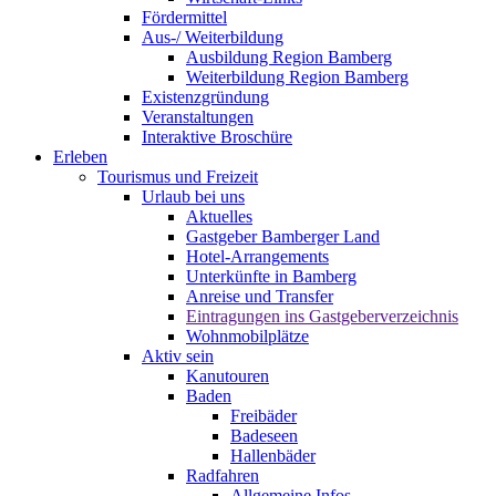
Fördermittel
Aus-/ Weiterbildung
Ausbildung Region Bamberg
Weiterbildung Region Bamberg
Existenzgründung
Veranstaltungen
Interaktive Broschüre
Erleben
Tourismus und Freizeit
Urlaub bei uns
Aktuelles
Gastgeber Bamberger Land
Hotel-Arrangements
Unterkünfte in Bamberg
Anreise und Transfer
Eintragungen ins Gastgeberverzeichnis
Wohnmobilplätze
Aktiv sein
Kanutouren
Baden
Freibäder
Badeseen
Hallenbäder
Radfahren
Allgemeine Infos