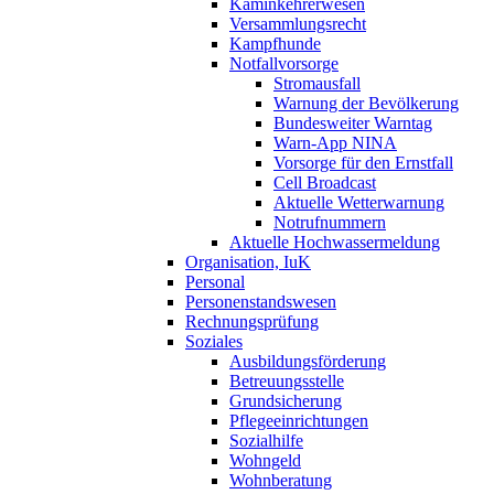
Kaminkehrerwesen
Versammlungsrecht
Kampfhunde
Notfallvorsorge
Stromausfall
Warnung der Bevölkerung
Bundesweiter Warntag
Warn-App NINA
Vorsorge für den Ernstfall
Cell Broadcast
Aktuelle Wetterwarnung
Notrufnummern
Aktuelle Hochwassermeldung
Organisation, IuK
Personal
Personenstandswesen
Rechnungsprüfung
Soziales
Ausbildungsförderung
Betreuungsstelle
Grundsicherung
Pflegeeinrichtungen
Sozialhilfe
Wohngeld
Wohnberatung