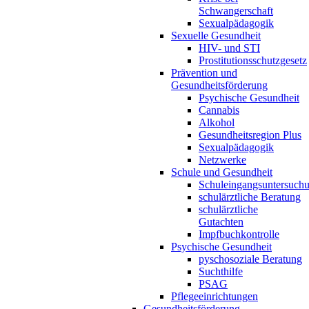
Schwangerschaft
Sexualpädagogik
Sexuelle Gesundheit
HIV- und STI
Prostitutionsschutzgesetz
Prävention und
Gesundheitsförderung
Psychische Gesundheit
Cannabis
Alkohol
Gesundheitsregion Plus
Sexualpädagogik
Netzwerke
Schule und Gesundheit
Schuleingangsuntersuch
schulärztliche Beratung
schulärztliche
Gutachten
Impfbuchkontrolle
Psychische Gesundheit
pyschosoziale Beratung
Suchthilfe
PSAG
Pflegeeinrichtungen
Gesundheitsförderung