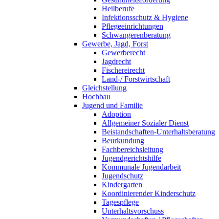
Heilberufe
Infektionsschutz & Hygiene
Pflegeeinrichtungen
Schwangerenberatung
Gewerbe, Jagd, Forst
Gewerberecht
Jagdrecht
Fischereirecht
Land-/ Forstwirtschaft
Gleichstellung
Hochbau
Jugend und Familie
Adoption
Allgemeiner Sozialer Dienst
Beistandschaften-Unterhaltsberatung
Beurkundung
Fachbereichsleitung
Jugendgerichtshilfe
Kommunale Jugendarbeit
Jugendschutz
Kindergarten
Koordinierender Kinderschutz
Tagespflege
Unterhaltsvorschuss