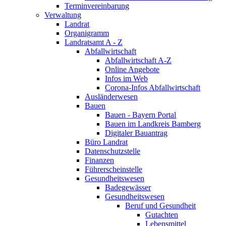
Terminvereinbarung
Verwaltung
Landrat
Organigramm
Landratsamt A - Z
Abfallwirtschaft
Abfallwirtschaft A-Z
Online Angebote
Infos im Web
Corona-Infos Abfallwirtschaft
Ausländerwesen
Bauen
Bauen - Bayern Portal
Bauen im Landkreis Bamberg
Digitaler Bauantrag
Büro Landrat
Datenschutzstelle
Finanzen
Führerscheinstelle
Gesundheitswesen
Badegewässer
Gesundheitswesen
Beruf und Gesundheit
Gutachten
Lebensmittel