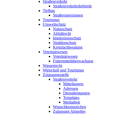
Straßenverkehr
Straßenverkehrsbehörde
Tiefbau
Straßensperrungen
Tourismus
Umweltschutz
Naturschutz
Abfallrecht
Immissionsschutz
Strahlenschutz
Kreisfachberatung
Veterinärwesen
Veterinärwesen
Futtermittelüberwachung
Wasserrecht
Wirtschaft und Tourismus
Zulassungsstelle
Straßenverkehr
Mitteilungen
Adressen
Dienstleistungen
Templates
Mediathek
Wunschkennzeichen
Zulassung Aktuelles