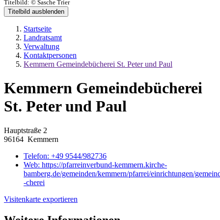
Titelbild:
© Sasche Trier
Titelbild ausblenden
Startseite
Landratsamt
Verwaltung
Kontaktpersonen
Kemmern Gemeindebücherei St. Peter und Paul
Kemmern Gemeindebücherei
St. Peter und Paul
Hauptstraße 2
96164 Kemmern
Telefon:
+49 9544/982736
Web:
https://pfarreinverbund-kemmern.kirche-
bamberg.de/gemeinden/kemmern/pfarrei/einrichtungen/gemein
-cherei
Visitenkarte exportieren
Weitere Informationen