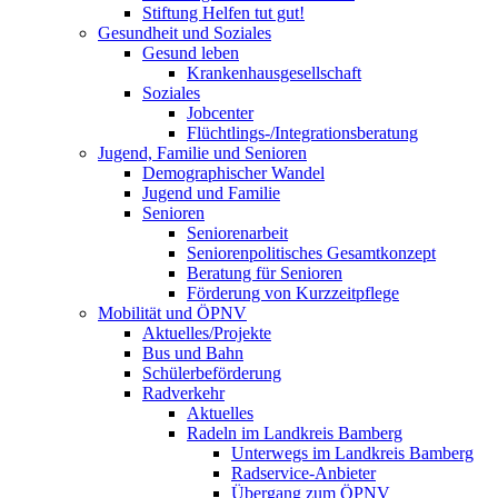
Stiftung Helfen tut gut!
Gesundheit und Soziales
Gesund leben
Krankenhausgesellschaft
Soziales
Jobcenter
Flüchtlings-/Integrationsberatung
Jugend, Familie und Senioren
Demographischer Wandel
Jugend und Familie
Senioren
Seniorenarbeit
Seniorenpolitisches Gesamtkonzept
Beratung für Senioren
Förderung von Kurzzeitpflege
Mobilität und ÖPNV
Aktuelles/Projekte
Bus und Bahn
Schülerbeförderung
Radverkehr
Aktuelles
Radeln im Landkreis Bamberg
Unterwegs im Landkreis Bamberg
Radservice-Anbieter
Übergang zum ÖPNV