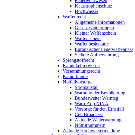
Feuerwehrwesen
Katastrophenschutz
Hochwasser
Waffenrecht
Allgemeine Informationen
Gesetzesänderungen
Kleiner Waffenschein
Waffenschein
Waffenbesitzkarte
Europäischer Feuerwaffenpass
Sichere Aufbewahrung
Sprengstoffrecht
Kaminkehrerwesen
Versammlungsrecht
Kampfhunde
Notfallvorsorge
Stromausfall
Warnung der Bevölkerung
Bundesweiter Warntag
Warn-App NINA
Vorsorge für den Ernstfall
Cell Broadcast
Aktuelle Wetterwarnung
Notrufnummern
Aktuelle Hochwassermeldung