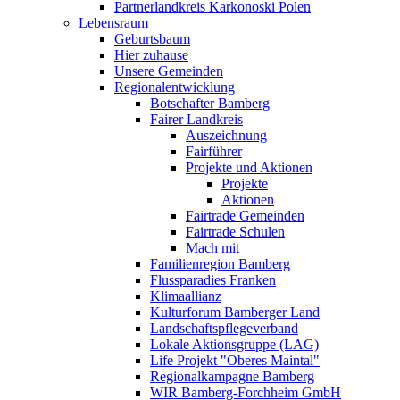
Partnerlandkreis Karkonoski Polen
Lebensraum
Geburtsbaum
Hier zuhause
Unsere Gemeinden
Regionalentwicklung
Botschafter Bamberg
Fairer Landkreis
Auszeichnung
Fairführer
Projekte und Aktionen
Projekte
Aktionen
Fairtrade Gemeinden
Fairtrade Schulen
Mach mit
Familienregion Bamberg
Flussparadies Franken
Klimaallianz
Kulturforum Bamberger Land
Landschaftspflegeverband
Lokale Aktionsgruppe (LAG)
Life Projekt "Oberes Maintal"
Regionalkampagne Bamberg
WIR Bamberg-Forchheim GmbH