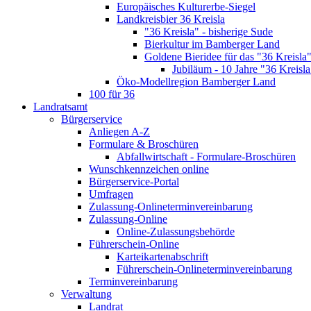
Europäisches Kulturerbe-Siegel
Landkreisbier 36 Kreisla
"36 Kreisla" - bisherige Sude
Bierkultur im Bamberger Land
Goldene Bieridee für das "36 Kreisla
Jubiläum - 10 Jahre "36 Kreisla
Öko-Modellregion Bamberger Land
100 für 36
Landratsamt
Bürgerservice
Anliegen A-Z
Formulare & Broschüren
Abfallwirtschaft - Formulare-Broschüren
Wunschkennzeichen online
Bürgerservice-Portal
Umfragen
Zulassung-Onlineterminvereinbarung
Zulassung-Online
Online-Zulassungsbehörde
Führerschein-Online
Karteikartenabschrift
Führerschein-Onlineterminvereinbarung
Terminvereinbarung
Verwaltung
Landrat