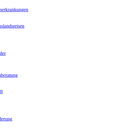
nserkrankungen
slandsreisen
der
beratung
ft
derung