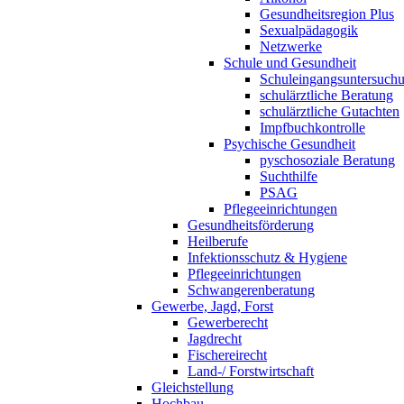
Gesundheitsregion Plus
Sexualpädagogik
Netzwerke
Schule und Gesundheit
Schuleingangsuntersuch
schulärztliche Beratung
schulärztliche Gutachten
Impfbuchkontrolle
Psychische Gesundheit
pyschosoziale Beratung
Suchthilfe
PSAG
Pflegeeinrichtungen
Gesundheitsförderung
Heilberufe
Infektionsschutz & Hygiene
Pflegeeinrichtungen
Schwangerenberatung
Gewerbe, Jagd, Forst
Gewerberecht
Jagdrecht
Fischereirecht
Land-/ Forstwirtschaft
Gleichstellung
Hochbau