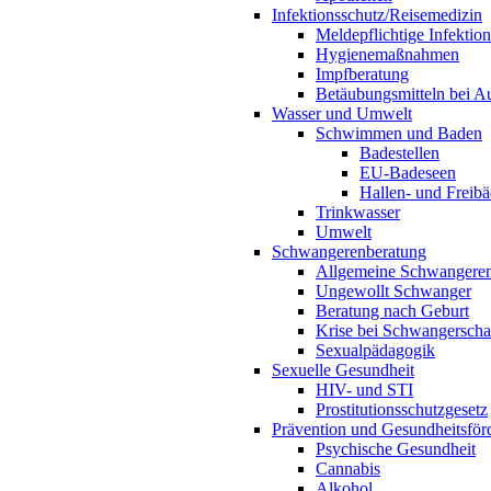
Infektionsschutz/Reisemedizin
Meldepflichtige Infektio
Hygienemaßnahmen
Impfberatung
Betäubungsmitteln bei Au
Wasser und Umwelt
Schwimmen und Baden
Badestellen
EU-Badeseen
Hallen- und Freibä
Trinkwasser
Umwelt
Schwangerenberatung
Allgemeine Schwangeren
Ungewollt Schwanger
Beratung nach Geburt
Krise bei Schwangerscha
Sexualpädagogik
Sexuelle Gesundheit
HIV- und STI
Prostitutionsschutzgesetz
Prävention und Gesundheitsför
Psychische Gesundheit
Cannabis
Alkohol