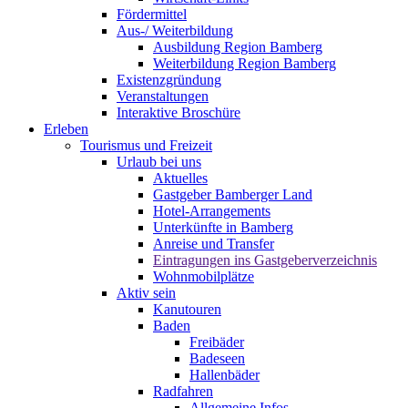
Fördermittel
Aus-/ Weiterbildung
Ausbildung Region Bamberg
Weiterbildung Region Bamberg
Existenzgründung
Veranstaltungen
Interaktive Broschüre
Erleben
Tourismus und Freizeit
Urlaub bei uns
Aktuelles
Gastgeber Bamberger Land
Hotel-Arrangements
Unterkünfte in Bamberg
Anreise und Transfer
Eintragungen ins Gastgeberverzeichnis
Wohnmobilplätze
Aktiv sein
Kanutouren
Baden
Freibäder
Badeseen
Hallenbäder
Radfahren
Allgemeine Infos