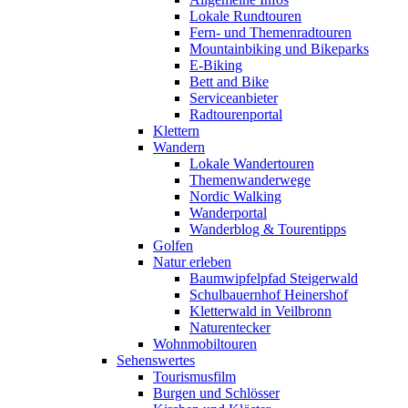
Lokale Rundtouren
Fern- und Themenradtouren
Mountainbiking und Bikeparks
E-Biking
Bett and Bike
Serviceanbieter
Radtourenportal
Klettern
Wandern
Lokale Wandertouren
Themenwanderwege
Nordic Walking
Wanderportal
Wanderblog & Tourentipps
Golfen
Natur erleben
Baumwipfelpfad Steigerwald
Schulbauernhof Heinershof
Kletterwald in Veilbronn
Naturentecker
Wohnmobiltouren
Sehenswertes
Tourismusfilm
Burgen und Schlösser