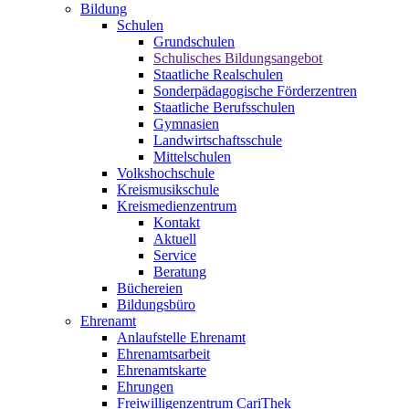
Bildung
Schulen
Grundschulen
Schulisches Bildungsangebot
Staatliche Realschulen
Sonderpädagogische Förderzentren
Staatliche Berufsschulen
Gymnasien
Landwirtschaftsschule
Mittelschulen
Volkshochschule
Kreismusikschule
Kreismedienzentrum
Kontakt
Aktuell
Service
Beratung
Büchereien
Bildungsbüro
Ehrenamt
Anlaufstelle Ehrenamt
Ehrenamtsarbeit
Ehrenamtskarte
Ehrungen
Freiwilligenzentrum CariThek