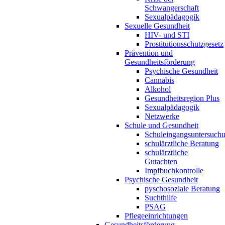
Schwangerschaft
Sexualpädagogik
Sexuelle Gesundheit
HIV- und STI
Prostitutionsschutzgesetz
Prävention und
Gesundheitsförderung
Psychische Gesundheit
Cannabis
Alkohol
Gesundheitsregion Plus
Sexualpädagogik
Netzwerke
Schule und Gesundheit
Schuleingangsuntersuch
schulärztliche Beratung
schulärztliche
Gutachten
Impfbuchkontrolle
Psychische Gesundheit
pyschosoziale Beratung
Suchthilfe
PSAG
Pflegeeinrichtungen
Gesundheitsförderung