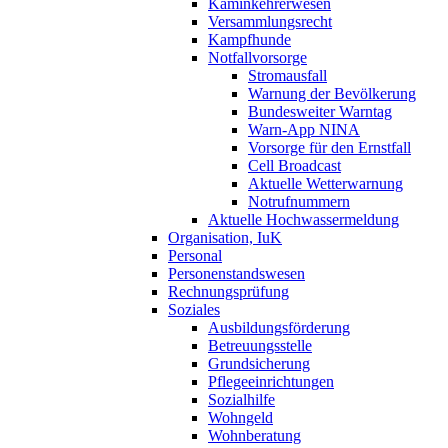
Kaminkehrerwesen
Versammlungsrecht
Kampfhunde
Notfallvorsorge
Stromausfall
Warnung der Bevölkerung
Bundesweiter Warntag
Warn-App NINA
Vorsorge für den Ernstfall
Cell Broadcast
Aktuelle Wetterwarnung
Notrufnummern
Aktuelle Hochwassermeldung
Organisation, IuK
Personal
Personenstandswesen
Rechnungsprüfung
Soziales
Ausbildungsförderung
Betreuungsstelle
Grundsicherung
Pflegeeinrichtungen
Sozialhilfe
Wohngeld
Wohnberatung