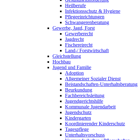
Heilberufe
Infektionsschutz & Hygiene
Pflegeeinrichtungen
Schwangerenberatung
Gewerbe, Jagd, Forst
Gewerberecht
Jagdrecht
Fischereirecht
Land-/ Forstwirtschaft
Gleichstellung
Hochbau
Jugend und Familie
Adoption
Allgemeiner Sozialer Dienst
Beistandschaften-Unterhaltsberatung
Beurkundung
Fachbereichsleitung
Jugendgerichtshilfe
Kommunale Jugendarbeit
Jugendschutz
Kindergarten
Koordinierender Kinderschutz
Tagespflege
Unterhaltsvorschuss