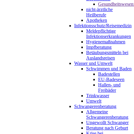
Gesundheitswesen
nicht-ärztliche
Heilberufe
Apotheken
Infektionsschutz/Reisemedizin
Meldepflichtige
Infektionserkrankungen
Hygienemaßnahmen
Impfberatung
Betäubungsmitteln bei
Auslandsreisen
Wasser und Umwelt
Schwimmen und Baden
Badestellen
EU-Badeseen
Hallen- und
Freibäder
Trinkwasser
Umwelt
Schwangerenberatung
Allgemeine
Schwangerenberatung
Ungewollt Schwanger
Beratung nach Geburt
Krise bei