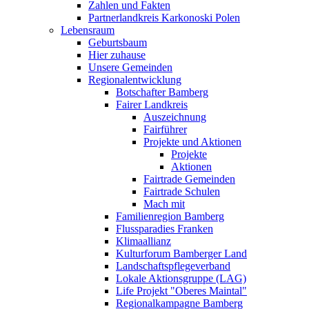
Zahlen und Fakten
Partnerlandkreis Karkonoski Polen
Lebensraum
Geburtsbaum
Hier zuhause
Unsere Gemeinden
Regionalentwicklung
Botschafter Bamberg
Fairer Landkreis
Auszeichnung
Fairführer
Projekte und Aktionen
Projekte
Aktionen
Fairtrade Gemeinden
Fairtrade Schulen
Mach mit
Familienregion Bamberg
Flussparadies Franken
Klimaallianz
Kulturforum Bamberger Land
Landschaftspflegeverband
Lokale Aktionsgruppe (LAG)
Life Projekt "Oberes Maintal"
Regionalkampagne Bamberg