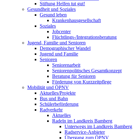
Stiftung Helfen tut gut!
Gesundheit und Soziales
Gesund leben
Krankenhausgesellschaft
Soziales
Jobcenter
Flüchtlings-/Integrationsberatung
Jugend, Familie und Senioren
Demographischer Wandel
Jugend und Familie
Senioren
Seniorenarbeit
Seniorenpolitisches Gesamtkonzept
Beratung für Senioren
Förderung von Kurzzeitpflege
Mobilität und ÖPNV
Aktuelles/Projekte
Bus und Bahn
Schülerbeförderung
Radverkehr
Aktuelles
Radeln im Landkreis Bamberg
Unterwegs im Landkreis Bamberg
Radservice-Anbieter
Übergang zum ÖPNV