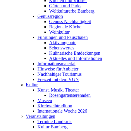
Kirchen und Klöster
Gärten und Parks
Weltkulturerbe Bamberg
Genussregion
Genuss Nachhaltigkeit
Regionale Küche
Weinkultur
Führungen und Pauschalen
Aktivangebote
Sehenswertes
Kulinarische Entdeckungen
Aktuelles und Informationen
Informationsmaterial
Hinweise für Anbieter
Nachhaltiger Tourismus
Freizeit mit dem VGN
Kultur
Kunst, Musik, Theater
Rosengartenserenaden
Museen
Kirchweihtradition
Internationale Woche 2026
Veranstaltungen
Termine Landkreis
Kultur Bamberg