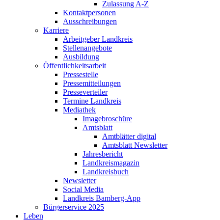
Zulassung A-Z
Kontaktpersonen
Ausschreibungen
Karriere
Arbeitgeber Landkreis
Stellenangebote
Ausbildung
Öffentlichkeitsarbeit
Pressestelle
Pressemitteilungen
Presseverteiler
Termine Landkreis
Mediathek
Imagebroschüre
Amtsblatt
Amtblätter digital
Amtsblatt Newsletter
Jahresbericht
Landkreismagazin
Landkreisbuch
Newsletter
Social Media
Landkreis Bamberg-App
Bürgerservice 2025
Leben