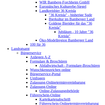
WIR Bamberg-Forchheim GmbH
Europäisches Kulturerbe-Siegel
Landkreisbier 36 Kreisla
"36 Kreisla" - bisherige Sude
Bierkultur im Bamberger Land
Goldene Bieridee für das "36
Kreisla"
Jubiläum - 10 Jahre "36
Kreisla"
Öko-Modellregion Bamberger Land
100 für 36
Landratsamt
Bürgerservice
Anliegen A-Z
Formulare & Broschüren
Abfallwirtschaft - Formulare-Broschüren
Wunschkennzeichen online
Bürgerservice-Portal
Umfragen
Zulassung-Onlineterminvereinbarung
Zulassung-Online
Online-Zulassungsbehörde
Führerschein-Online
Karteikartenabschrift
Führerschein-Onlineterminvereinbarung