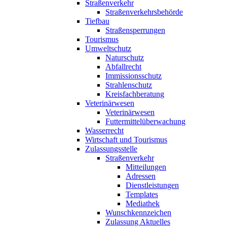
Straßenverkehr
Straßenverkehrsbehörde
Tiefbau
Straßensperrungen
Tourismus
Umweltschutz
Naturschutz
Abfallrecht
Immissionsschutz
Strahlenschutz
Kreisfachberatung
Veterinärwesen
Veterinärwesen
Futtermittelüberwachung
Wasserrecht
Wirtschaft und Tourismus
Zulassungsstelle
Straßenverkehr
Mitteilungen
Adressen
Dienstleistungen
Templates
Mediathek
Wunschkennzeichen
Zulassung Aktuelles