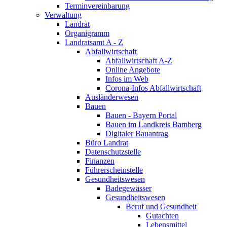
Terminvereinbarung
Verwaltung
Landrat
Organigramm
Landratsamt A - Z
Abfallwirtschaft
Abfallwirtschaft A-Z
Online Angebote
Infos im Web
Corona-Infos Abfallwirtschaft
Ausländerwesen
Bauen
Bauen - Bayern Portal
Bauen im Landkreis Bamberg
Digitaler Bauantrag
Büro Landrat
Datenschutzstelle
Finanzen
Führerscheinstelle
Gesundheitswesen
Badegewässer
Gesundheitswesen
Beruf und Gesundheit
Gutachten
Lebensmittel