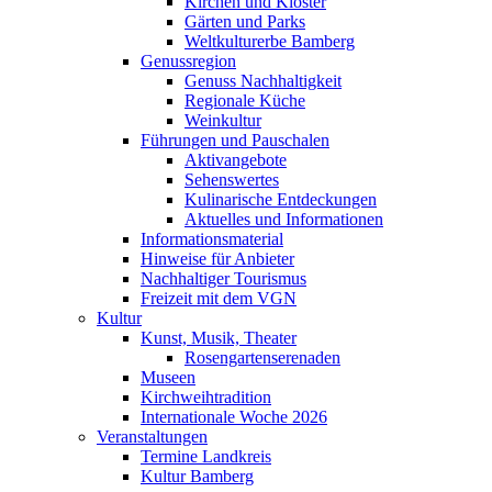
Kirchen und Klöster
Gärten und Parks
Weltkulturerbe Bamberg
Genussregion
Genuss Nachhaltigkeit
Regionale Küche
Weinkultur
Führungen und Pauschalen
Aktivangebote
Sehenswertes
Kulinarische Entdeckungen
Aktuelles und Informationen
Informationsmaterial
Hinweise für Anbieter
Nachhaltiger Tourismus
Freizeit mit dem VGN
Kultur
Kunst, Musik, Theater
Rosengartenserenaden
Museen
Kirchweihtradition
Internationale Woche 2026
Veranstaltungen
Termine Landkreis
Kultur Bamberg