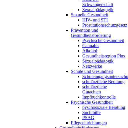
Schwangerschaft
Sexualpädagogik
Sexuelle Gesundheit
HIV- und STI
Prostitutionsschutzgesetz
Prävention und
Gesundheitsförderung
Psychische Gesundheit
Cannabis
Alkohol
Gesundheitsregion Plus
Sexualpädagogik
Netzwerke
Schule und Gesundheit
Schuleingangsuntersuch
schulärztliche Beratung
schulärztliche
Gutachten
Impfbuchkontrolle
Psychische Gesundheit
pyschosoziale Beratung
Suchthilfe
PSAG
Pflegeeinrichtungen
Gesundheitsförderung