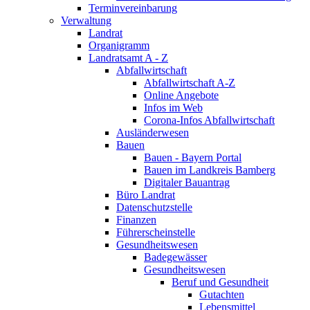
Terminvereinbarung
Verwaltung
Landrat
Organigramm
Landratsamt A - Z
Abfallwirtschaft
Abfallwirtschaft A-Z
Online Angebote
Infos im Web
Corona-Infos Abfallwirtschaft
Ausländerwesen
Bauen
Bauen - Bayern Portal
Bauen im Landkreis Bamberg
Digitaler Bauantrag
Büro Landrat
Datenschutzstelle
Finanzen
Führerscheinstelle
Gesundheitswesen
Badegewässer
Gesundheitswesen
Beruf und Gesundheit
Gutachten
Lebensmittel