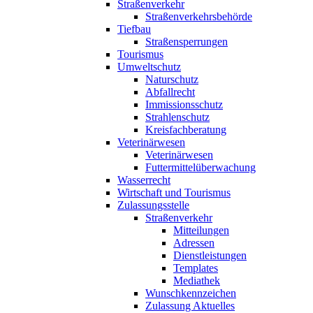
Straßenverkehr
Straßenverkehrsbehörde
Tiefbau
Straßensperrungen
Tourismus
Umweltschutz
Naturschutz
Abfallrecht
Immissionsschutz
Strahlenschutz
Kreisfachberatung
Veterinärwesen
Veterinärwesen
Futtermittelüberwachung
Wasserrecht
Wirtschaft und Tourismus
Zulassungsstelle
Straßenverkehr
Mitteilungen
Adressen
Dienstleistungen
Templates
Mediathek
Wunschkennzeichen
Zulassung Aktuelles