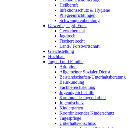
Heilberufe
Infektionsschutz & Hygiene
Pflegeeinrichtungen
Schwangerenberatung
Gewerbe, Jagd, Forst
Gewerberecht
Jagdrecht
Fischereirecht
Land-/ Forstwirtschaft
Gleichstellung
Hochbau
Jugend und Familie
Adoption
Allgemeiner Sozialer Dienst
Beistandschaften-Unterhaltsberatung
Beurkundung
Fachbereichsleitung
Jugendgerichtshilfe
Kommunale Jugendarbeit
Jugendschutz
Kindergarten
Koordinierender Kinderschutz
Tagespflege
Unterhaltsvorschuss