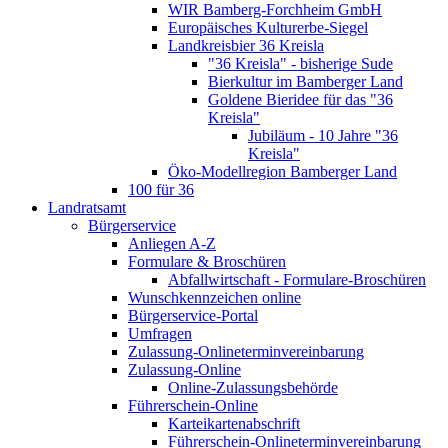
WIR Bamberg-Forchheim GmbH
Europäisches Kulturerbe-Siegel
Landkreisbier 36 Kreisla
"36 Kreisla" - bisherige Sude
Bierkultur im Bamberger Land
Goldene Bieridee für das "36
Kreisla"
Jubiläum - 10 Jahre "36
Kreisla"
Öko-Modellregion Bamberger Land
100 für 36
Landratsamt
Bürgerservice
Anliegen A-Z
Formulare & Broschüren
Abfallwirtschaft - Formulare-Broschüren
Wunschkennzeichen online
Bürgerservice-Portal
Umfragen
Zulassung-Onlineterminvereinbarung
Zulassung-Online
Online-Zulassungsbehörde
Führerschein-Online
Karteikartenabschrift
Führerschein-Onlineterminvereinbarung