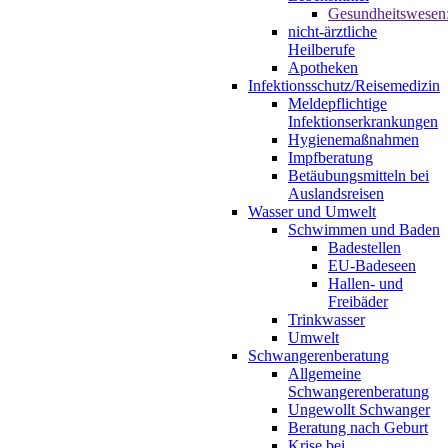
Gesundheitswesen
nicht-ärztliche
Heilberufe
Apotheken
Infektionsschutz/Reisemedizin
Meldepflichtige
Infektionserkrankungen
Hygienemaßnahmen
Impfberatung
Betäubungsmitteln bei
Auslandsreisen
Wasser und Umwelt
Schwimmen und Baden
Badestellen
EU-Badeseen
Hallen- und
Freibäder
Trinkwasser
Umwelt
Schwangerenberatung
Allgemeine
Schwangerenberatung
Ungewollt Schwanger
Beratung nach Geburt
Krise bei