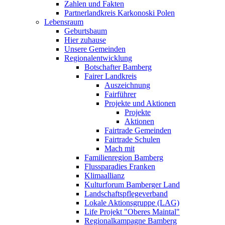
Zahlen und Fakten
Partnerlandkreis Karkonoski Polen
Lebensraum
Geburtsbaum
Hier zuhause
Unsere Gemeinden
Regionalentwicklung
Botschafter Bamberg
Fairer Landkreis
Auszeichnung
Fairführer
Projekte und Aktionen
Projekte
Aktionen
Fairtrade Gemeinden
Fairtrade Schulen
Mach mit
Familienregion Bamberg
Flussparadies Franken
Klimaallianz
Kulturforum Bamberger Land
Landschaftspflegeverband
Lokale Aktionsgruppe (LAG)
Life Projekt "Oberes Maintal"
Regionalkampagne Bamberg