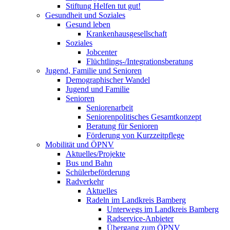
Stiftung Helfen tut gut!
Gesundheit und Soziales
Gesund leben
Krankenhausgesellschaft
Soziales
Jobcenter
Flüchtlings-/Integrationsberatung
Jugend, Familie und Senioren
Demographischer Wandel
Jugend und Familie
Senioren
Seniorenarbeit
Seniorenpolitisches Gesamtkonzept
Beratung für Senioren
Förderung von Kurzzeitpflege
Mobilität und ÖPNV
Aktuelles/Projekte
Bus und Bahn
Schülerbeförderung
Radverkehr
Aktuelles
Radeln im Landkreis Bamberg
Unterwegs im Landkreis Bamberg
Radservice-Anbieter
Übergang zum ÖPNV