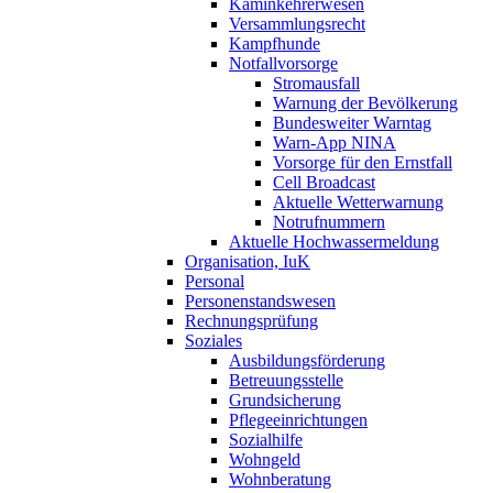
Kaminkehrerwesen
Versammlungsrecht
Kampfhunde
Notfallvorsorge
Stromausfall
Warnung der Bevölkerung
Bundesweiter Warntag
Warn-App NINA
Vorsorge für den Ernstfall
Cell Broadcast
Aktuelle Wetterwarnung
Notrufnummern
Aktuelle Hochwassermeldung
Organisation, IuK
Personal
Personenstandswesen
Rechnungsprüfung
Soziales
Ausbildungsförderung
Betreuungsstelle
Grundsicherung
Pflegeeinrichtungen
Sozialhilfe
Wohngeld
Wohnberatung