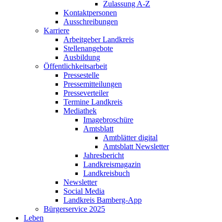
Zulassung A-Z
Kontaktpersonen
Ausschreibungen
Karriere
Arbeitgeber Landkreis
Stellenangebote
Ausbildung
Öffentlichkeitsarbeit
Pressestelle
Pressemitteilungen
Presseverteiler
Termine Landkreis
Mediathek
Imagebroschüre
Amtsblatt
Amtblätter digital
Amtsblatt Newsletter
Jahresbericht
Landkreismagazin
Landkreisbuch
Newsletter
Social Media
Landkreis Bamberg-App
Bürgerservice 2025
Leben