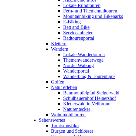
Lokale Rundtouren
Fern- und Themenradtouren
Mountainbiking und Bikeparks
E-Biking
Bett and Bike
Serviceanbieter
Radtourenportal
Klettern
Wandern
Lokale Wandertouren
Themenwanderwege
Nordic Walking
Wanderportal
Wanderblog & Tourentipps
Golfen
Natur erleben
Baumwipfelpfad Steigerwald
Schulbauernhof Heinershof
Kletterwald in Veilbronn
Naturentecker
Wohnmobiltouren
Sehenswertes
Tourismusfilm
Burgen und Schlösser