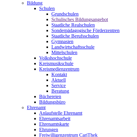
Bildung
Schulen
Grundschulen
Schulisches Bildungsangebot
Staatliche Realschulen
Sonderpädagogische Förderzentren
Staatliche Berufsschulen
Gymnasien
Landwirtschaftsschule
Mittelschulen
Volkshochschule
Kreismusikschule
Kreismedienzentrum
Kontakt
Aktuell
Service
Beratung
Büchereien
Bildungsbüro
Ehrenamt
Anlaufstelle Ehrenamt
Ehrenamtsarbeit
Ehrenamtskarte
Ehrungen
Freiwilligenzentrum CariThek