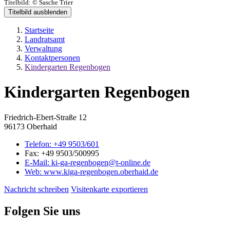
Titelbild:
© Sasche Trier
Titelbild ausblenden
Startseite
Landratsamt
Verwaltung
Kontaktpersonen
Kindergarten Regenbogen
Kindergarten Regenbogen
Friedrich-Ebert-Straße 12
96173 Oberhaid
Telefon:
+49 9503/601
Fax:
+49 9503/500995
E-Mail:
ki-ga-regenbogen@t-online.de
Web:
www.kiga-regenbogen.oberhaid.de
Nachricht schreiben
Visitenkarte exportieren
Folgen Sie uns