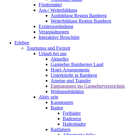
Fördermittel
Aus-/ Weiterbildung
Ausbildung Region Bamberg
Weiterbildung Region Bamberg
Existenzgründung
Veranstaltungen
Interaktive Broschüre
Erleben
Tourismus und Freizeit
Urlaub bei uns
Aktuelles
Gastgeber Bamberger Land
Hotel-Arrangements
Unterkünfte in Bamberg
Anreise und Transfer
Eintragungen ins Gastgeberverzeichnis
Wohnmobilplätze
Aktiv sein
Kanutouren
Baden
Freibäder
Badeseen
Hallenbäder
Radfahren
Allgemeine Infos