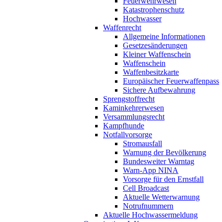
Feuerwehrwesen
Katastrophenschutz
Hochwasser
Waffenrecht
Allgemeine Informationen
Gesetzesänderungen
Kleiner Waffenschein
Waffenschein
Waffenbesitzkarte
Europäischer Feuerwaffenpass
Sichere Aufbewahrung
Sprengstoffrecht
Kaminkehrerwesen
Versammlungsrecht
Kampfhunde
Notfallvorsorge
Stromausfall
Warnung der Bevölkerung
Bundesweiter Warntag
Warn-App NINA
Vorsorge für den Ernstfall
Cell Broadcast
Aktuelle Wetterwarnung
Notrufnummern
Aktuelle Hochwassermeldung