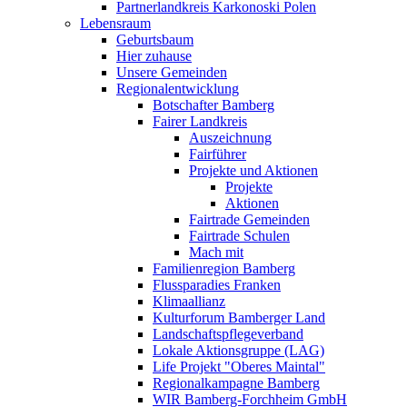
Partnerlandkreis Karkonoski Polen
Lebensraum
Geburtsbaum
Hier zuhause
Unsere Gemeinden
Regionalentwicklung
Botschafter Bamberg
Fairer Landkreis
Auszeichnung
Fairführer
Projekte und Aktionen
Projekte
Aktionen
Fairtrade Gemeinden
Fairtrade Schulen
Mach mit
Familienregion Bamberg
Flussparadies Franken
Klimaallianz
Kulturforum Bamberger Land
Landschaftspflegeverband
Lokale Aktionsgruppe (LAG)
Life Projekt "Oberes Maintal"
Regionalkampagne Bamberg
WIR Bamberg-Forchheim GmbH