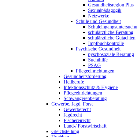
Gesundheitsregion Plus
Sexualpädagogik
Netzwerke
Schule und Gesundheit
Schuleingangsuntersuch
schulärztliche Beratung
schulärztliche Gutachten
Impfbuchkontrolle
Psychische Gesundheit
pyschosoziale Beratung
Suchthilfe
PSAG
Pflegeeinrichtungen
Gesundheitsförderung
Heilberufe
Infektionsschutz & Hygiene
Pflegeeinrichtungen
Schwangerenberatung
Gewerbe, Jagd, Forst
Gewerberecht
Jagdrecht
Fischereirecht
Land-/ Forstwirtschaft
Gleichstellung
Hochbau