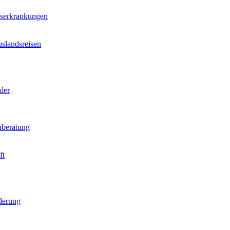
nserkrankungen
slandsreisen
der
beratung
ft
derung