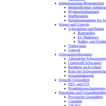
Infektionsschutz/Reisemedizin
Meldepflichtige Infektio
Hygienemaßnahmen
Impfberatung
Betäubungsmitteln bei Au
Wasser und Umwelt
Schwimmen und Baden
Badestellen
EU-Badeseen
Hallen- und Freibä
Trinkwasser
Umwelt
Schwangerenberatung
Allgemeine Schwangeren
Ungewollt Schwanger
Beratung nach Geburt
Krise bei Schwangerscha
Sexualpädagogik
Sexuelle Gesundheit
HIV- und STI
Prostitutionsschutzgesetz
Prävention und Gesundheitsför
Psychische Gesundheit
Cannabis
Alkohol