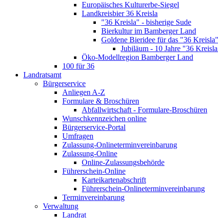
Europäisches Kulturerbe-Siegel
Landkreisbier 36 Kreisla
"36 Kreisla" - bisherige Sude
Bierkultur im Bamberger Land
Goldene Bieridee für das "36 Kreisla
Jubiläum - 10 Jahre "36 Kreisla
Öko-Modellregion Bamberger Land
100 für 36
Landratsamt
Bürgerservice
Anliegen A-Z
Formulare & Broschüren
Abfallwirtschaft - Formulare-Broschüren
Wunschkennzeichen online
Bürgerservice-Portal
Umfragen
Zulassung-Onlineterminvereinbarung
Zulassung-Online
Online-Zulassungsbehörde
Führerschein-Online
Karteikartenabschrift
Führerschein-Onlineterminvereinbarung
Terminvereinbarung
Verwaltung
Landrat