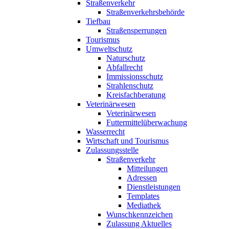
Straßenverkehr
Straßenverkehrsbehörde
Tiefbau
Straßensperrungen
Tourismus
Umweltschutz
Naturschutz
Abfallrecht
Immissionsschutz
Strahlenschutz
Kreisfachberatung
Veterinärwesen
Veterinärwesen
Futtermittelüberwachung
Wasserrecht
Wirtschaft und Tourismus
Zulassungsstelle
Straßenverkehr
Mitteilungen
Adressen
Dienstleistungen
Templates
Mediathek
Wunschkennzeichen
Zulassung Aktuelles