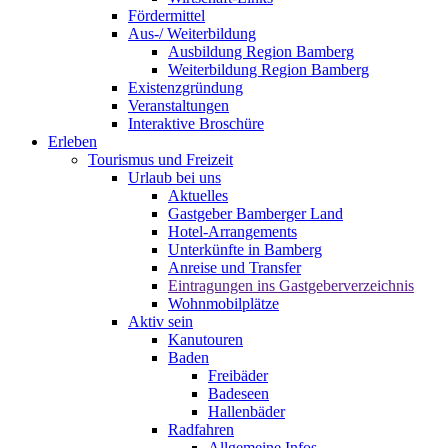
Fördermittel
Aus-/ Weiterbildung
Ausbildung Region Bamberg
Weiterbildung Region Bamberg
Existenzgründung
Veranstaltungen
Interaktive Broschüre
Erleben
Tourismus und Freizeit
Urlaub bei uns
Aktuelles
Gastgeber Bamberger Land
Hotel-Arrangements
Unterkünfte in Bamberg
Anreise und Transfer
Eintragungen ins Gastgeberverzeichnis
Wohnmobilplätze
Aktiv sein
Kanutouren
Baden
Freibäder
Badeseen
Hallenbäder
Radfahren
Allgemeine Infos