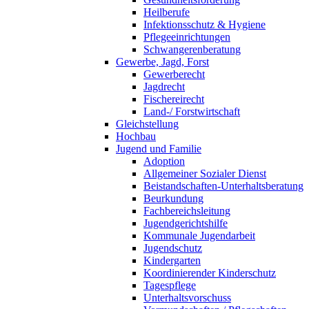
Heilberufe
Infektionsschutz & Hygiene
Pflegeeinrichtungen
Schwangerenberatung
Gewerbe, Jagd, Forst
Gewerberecht
Jagdrecht
Fischereirecht
Land-/ Forstwirtschaft
Gleichstellung
Hochbau
Jugend und Familie
Adoption
Allgemeiner Sozialer Dienst
Beistandschaften-Unterhaltsberatung
Beurkundung
Fachbereichsleitung
Jugendgerichtshilfe
Kommunale Jugendarbeit
Jugendschutz
Kindergarten
Koordinierender Kinderschutz
Tagespflege
Unterhaltsvorschuss