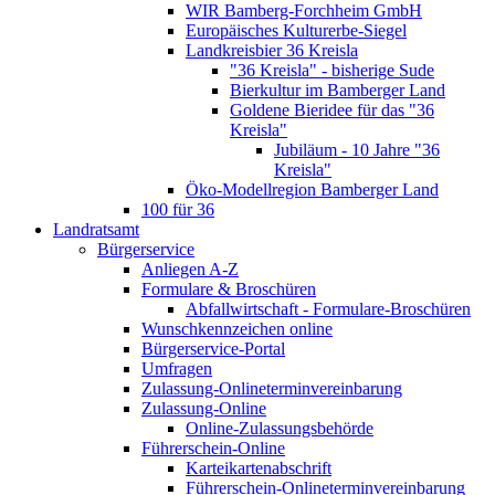
WIR Bamberg-Forchheim GmbH
Europäisches Kulturerbe-Siegel
Landkreisbier 36 Kreisla
"36 Kreisla" - bisherige Sude
Bierkultur im Bamberger Land
Goldene Bieridee für das "36
Kreisla"
Jubiläum - 10 Jahre "36
Kreisla"
Öko-Modellregion Bamberger Land
100 für 36
Landratsamt
Bürgerservice
Anliegen A-Z
Formulare & Broschüren
Abfallwirtschaft - Formulare-Broschüren
Wunschkennzeichen online
Bürgerservice-Portal
Umfragen
Zulassung-Onlineterminvereinbarung
Zulassung-Online
Online-Zulassungsbehörde
Führerschein-Online
Karteikartenabschrift
Führerschein-Onlineterminvereinbarung