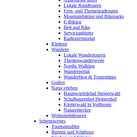
Lokale Rundtouren
Fern- und Themenradtouren
Mountainbiking und Bikeparks
E-Biking
Bett and Bike
Serviceanbieter
Radtourenportal
Klettern
Wandern
Lokale Wandertouren
Themenwanderwege
Nordic Walking
Wanderportal
Wanderblog & Tourentipps
Golfen
Natur erleben
Baumwipfelpfad Steigerwald
Schulbauernhof Heinershof
Kletterwald in Veilbronn
Naturentecker
Wohnmobiltouren
Sehenswertes
Tourismusfilm
Burgen und Schlösser