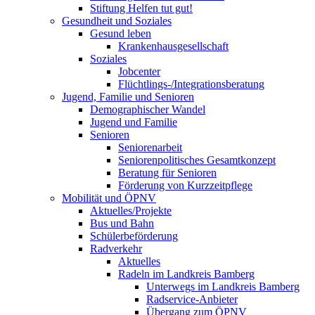
Stiftung Helfen tut gut!
Gesundheit und Soziales
Gesund leben
Krankenhausgesellschaft
Soziales
Jobcenter
Flüchtlings-/Integrationsberatung
Jugend, Familie und Senioren
Demographischer Wandel
Jugend und Familie
Senioren
Seniorenarbeit
Seniorenpolitisches Gesamtkonzept
Beratung für Senioren
Förderung von Kurzzeitpflege
Mobilität und ÖPNV
Aktuelles/Projekte
Bus und Bahn
Schülerbeförderung
Radverkehr
Aktuelles
Radeln im Landkreis Bamberg
Unterwegs im Landkreis Bamberg
Radservice-Anbieter
Übergang zum ÖPNV