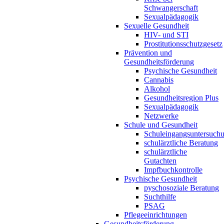
Schwangerschaft
Sexualpädagogik
Sexuelle Gesundheit
HIV- und STI
Prostitutionsschutzgesetz
Prävention und
Gesundheitsförderung
Psychische Gesundheit
Cannabis
Alkohol
Gesundheitsregion Plus
Sexualpädagogik
Netzwerke
Schule und Gesundheit
Schuleingangsuntersuch
schulärztliche Beratung
schulärztliche
Gutachten
Impfbuchkontrolle
Psychische Gesundheit
pyschosoziale Beratung
Suchthilfe
PSAG
Pflegeeinrichtungen
Gesundheitsförderung