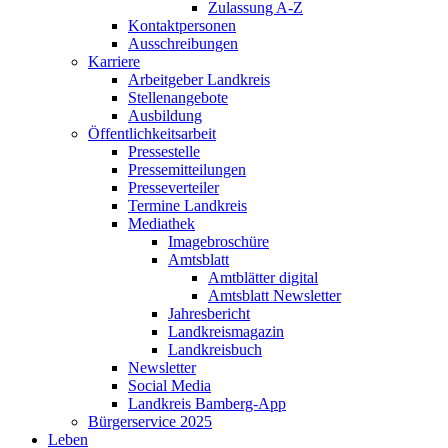
Zulassung A-Z
Kontaktpersonen
Ausschreibungen
Karriere
Arbeitgeber Landkreis
Stellenangebote
Ausbildung
Öffentlichkeitsarbeit
Pressestelle
Pressemitteilungen
Presseverteiler
Termine Landkreis
Mediathek
Imagebroschüre
Amtsblatt
Amtblätter digital
Amtsblatt Newsletter
Jahresbericht
Landkreismagazin
Landkreisbuch
Newsletter
Social Media
Landkreis Bamberg-App
Bürgerservice 2025
Leben