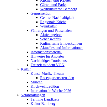
Kirchen und Klöster
Gärten und Parks
Weltkulturerbe Bamberg
Genussregion
Genuss Nachhaltigkeit
Regionale Küche
Weinkultur
Führungen und Pauschalen
Aktivangebote
Sehenswertes
Kulinarische Entdeckungen
Aktuelles und Informationen
Informationsmaterial
Hinweise für Anbieter
Nachhaltiger Tourismus
Freizeit mit dem VGN
Kultur
Kunst, Musik, Theater
Rosengartenserenaden
Museen
Kirchweihtradition
Internationale Woche 2026
Veranstaltungen
Termine Landkreis
Kultur Bamberg