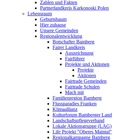
Zahlen und Fakten
Partnerlandkreis Karkonoski Polen
Lebensraum
Geburtsbaum
Hier zuhause
Unsere Gemeinden
Regionalentwicklung
Botschafter Bamberg
Fairer Landkreis
Auszeichnung
Fairführer
Projekte und Aktionen
Projekte
Aktionen
Fairtrade Gemeinden
Fairtrade Schulen
Mach mit
Familienregion Bamberg
Flussparadies Franken
Klimaallianz
Kulturforum Bamberger Land
Landschaftspflegeverband
Lokale Aktionsgruppe (LAG)
Life Projekt "Oberes Maintal"
Regionalkampagne Bamberg