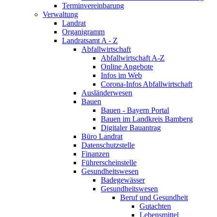
Terminvereinbarung
Verwaltung
Landrat
Organigramm
Landratsamt A - Z
Abfallwirtschaft
Abfallwirtschaft A-Z
Online Angebote
Infos im Web
Corona-Infos Abfallwirtschaft
Ausländerwesen
Bauen
Bauen - Bayern Portal
Bauen im Landkreis Bamberg
Digitaler Bauantrag
Büro Landrat
Datenschutzstelle
Finanzen
Führerscheinstelle
Gesundheitswesen
Badegewässer
Gesundheitswesen
Beruf und Gesundheit
Gutachten
Lebensmittel