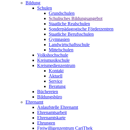
Bildung
Schulen
Grundschulen
Schulisches Bildungsangebot
Staatliche Realschulen
Sonderpädagogische Förderzentren
Staatliche Berufsschulen
Gymnasien
Landwirtschaftsschule
Mittelschulen
Volkshochschule
Kreismusikschule
Kreismedienzentrum
Kontakt
Aktuell
Service
Beratung
Büchereien
Bildungsbüro
Ehrenamt
Anlaufstelle Ehrenamt
Ehrenamtsarbeit
Ehrenamtskarte
Ehrungen
Freiwilligenzentrum CariThek