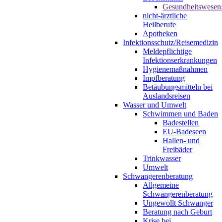
Gesundheitswesen
nicht-ärztliche
Heilberufe
Apotheken
Infektionsschutz/Reisemedizin
Meldepflichtige
Infektionserkrankungen
Hygienemaßnahmen
Impfberatung
Betäubungsmitteln bei
Auslandsreisen
Wasser und Umwelt
Schwimmen und Baden
Badestellen
EU-Badeseen
Hallen- und
Freibäder
Trinkwasser
Umwelt
Schwangerenberatung
Allgemeine
Schwangerenberatung
Ungewollt Schwanger
Beratung nach Geburt
Krise bei