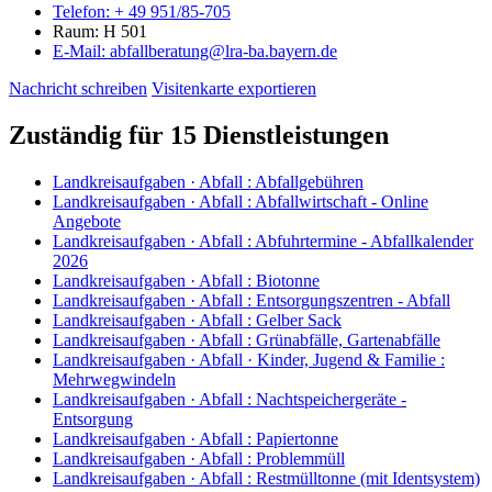
Telefon:
+ 49 951/85-705
Raum: H 501
E-Mail:
abfallberatung@lra-ba.bayern.de
Nachricht schreiben
Visitenkarte exportieren
Zuständig für 15 Dienstleistungen
Landkreisaufgaben · Abfall
:
Abfallgebühren
Landkreisaufgaben · Abfall
:
Abfallwirtschaft - Online
Angebote
Landkreisaufgaben · Abfall
:
Abfuhrtermine - Abfallkalender
2026
Landkreisaufgaben · Abfall
:
Biotonne
Landkreisaufgaben · Abfall
:
Entsorgungszentren - Abfall
Landkreisaufgaben · Abfall
:
Gelber Sack
Landkreisaufgaben · Abfall
:
Grünabfälle, Gartenabfälle
Landkreisaufgaben · Abfall · Kinder, Jugend & Familie
:
Mehrwegwindeln
Landkreisaufgaben · Abfall
:
Nachtspeichergeräte -
Entsorgung
Landkreisaufgaben · Abfall
:
Papiertonne
Landkreisaufgaben · Abfall
:
Problemmüll
Landkreisaufgaben · Abfall
:
Restmülltonne (mit Identsystem)