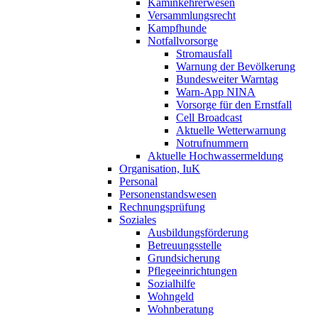
Kaminkehrerwesen
Versammlungsrecht
Kampfhunde
Notfallvorsorge
Stromausfall
Warnung der Bevölkerung
Bundesweiter Warntag
Warn-App NINA
Vorsorge für den Ernstfall
Cell Broadcast
Aktuelle Wetterwarnung
Notrufnummern
Aktuelle Hochwassermeldung
Organisation, IuK
Personal
Personenstandswesen
Rechnungsprüfung
Soziales
Ausbildungsförderung
Betreuungsstelle
Grundsicherung
Pflegeeinrichtungen
Sozialhilfe
Wohngeld
Wohnberatung