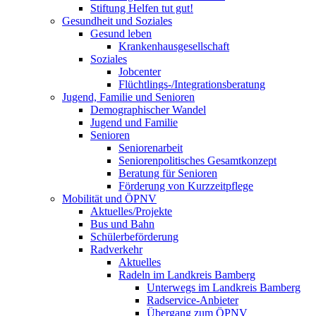
Stiftung Helfen tut gut!
Gesundheit und Soziales
Gesund leben
Krankenhausgesellschaft
Soziales
Jobcenter
Flüchtlings-/Integrationsberatung
Jugend, Familie und Senioren
Demographischer Wandel
Jugend und Familie
Senioren
Seniorenarbeit
Seniorenpolitisches Gesamtkonzept
Beratung für Senioren
Förderung von Kurzzeitpflege
Mobilität und ÖPNV
Aktuelles/Projekte
Bus und Bahn
Schülerbeförderung
Radverkehr
Aktuelles
Radeln im Landkreis Bamberg
Unterwegs im Landkreis Bamberg
Radservice-Anbieter
Übergang zum ÖPNV