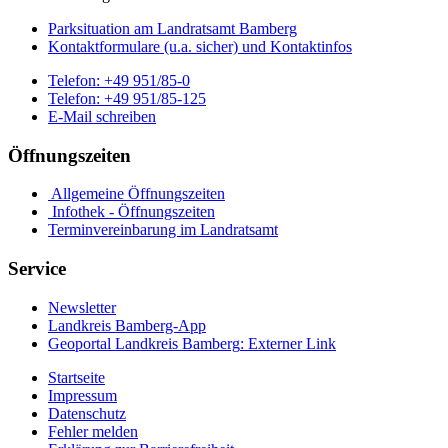
Parksituation am Landratsamt Bamberg
Kontaktformulare (u.a. sicher) und Kontaktinfos
Telefon:
+49 951/85-0
Telefon:
+49 951/85-125
E-Mail schreiben
Öffnungszeiten
Allgemeine Öffnungszeiten
Infothek - Öffnungszeiten
Terminvereinbarung im Landratsamt
Service
Newsletter
Landkreis Bamberg-App
Geoportal Landkreis Bamberg
: Externer Link
Startseite
Impressum
Datenschutz
Fehler melden