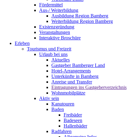
Fördermittel
Aus-/ Weiterbildung
Ausbildung Region Bamberg
Weiterbildung Region Bamberg
Existenzgründung
Veranstaltungen
Interaktive Broschüre
Erleben
Tourismus und Freizeit
Urlaub bei uns
Aktuelles
Gastgeber Bamberger Land
Hotel-Arrangements
Unterkünfte in Bamberg
Anreise und Transfer
Eintragungen ins Gastgeberverzeichnis
Wohnmobilplätze
Aktiv sein
Kanutouren
Baden
Freibäder
Badeseen
Hallenbäder
Radfahren
Allgemeine Infos