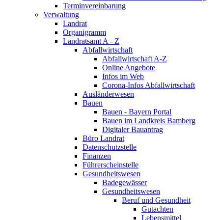
Terminvereinbarung
Verwaltung
Landrat
Organigramm
Landratsamt A - Z
Abfallwirtschaft
Abfallwirtschaft A-Z
Online Angebote
Infos im Web
Corona-Infos Abfallwirtschaft
Ausländerwesen
Bauen
Bauen - Bayern Portal
Bauen im Landkreis Bamberg
Digitaler Bauantrag
Büro Landrat
Datenschutzstelle
Finanzen
Führerscheinstelle
Gesundheitswesen
Badegewässer
Gesundheitswesen
Beruf und Gesundheit
Gutachten
Lebensmittel