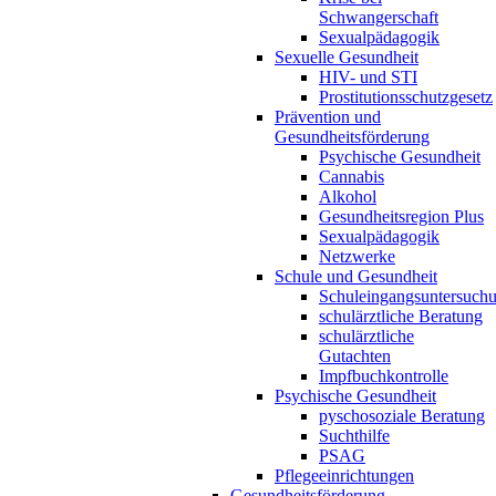
Schwangerschaft
Sexualpädagogik
Sexuelle Gesundheit
HIV- und STI
Prostitutionsschutzgesetz
Prävention und
Gesundheitsförderung
Psychische Gesundheit
Cannabis
Alkohol
Gesundheitsregion Plus
Sexualpädagogik
Netzwerke
Schule und Gesundheit
Schuleingangsuntersuch
schulärztliche Beratung
schulärztliche
Gutachten
Impfbuchkontrolle
Psychische Gesundheit
pyschosoziale Beratung
Suchthilfe
PSAG
Pflegeeinrichtungen
Gesundheitsförderung