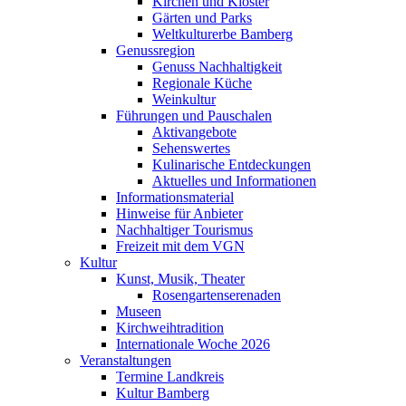
Kirchen und Klöster
Gärten und Parks
Weltkulturerbe Bamberg
Genussregion
Genuss Nachhaltigkeit
Regionale Küche
Weinkultur
Führungen und Pauschalen
Aktivangebote
Sehenswertes
Kulinarische Entdeckungen
Aktuelles und Informationen
Informationsmaterial
Hinweise für Anbieter
Nachhaltiger Tourismus
Freizeit mit dem VGN
Kultur
Kunst, Musik, Theater
Rosengartenserenaden
Museen
Kirchweihtradition
Internationale Woche 2026
Veranstaltungen
Termine Landkreis
Kultur Bamberg