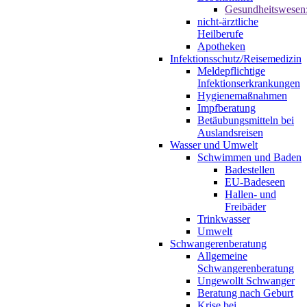
Gesundheitswesen
nicht-ärztliche
Heilberufe
Apotheken
Infektionsschutz/Reisemedizin
Meldepflichtige
Infektionserkrankungen
Hygienemaßnahmen
Impfberatung
Betäubungsmitteln bei
Auslandsreisen
Wasser und Umwelt
Schwimmen und Baden
Badestellen
EU-Badeseen
Hallen- und
Freibäder
Trinkwasser
Umwelt
Schwangerenberatung
Allgemeine
Schwangerenberatung
Ungewollt Schwanger
Beratung nach Geburt
Krise bei