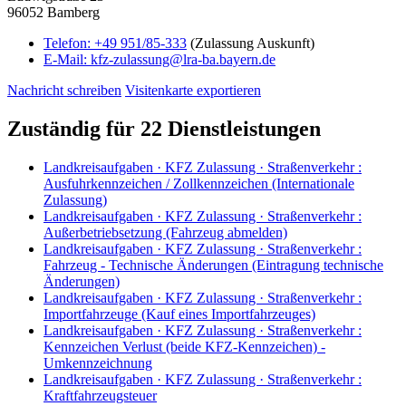
96052 Bamberg
Telefon:
+49 951/85-333
(Zulassung Auskunft)
E-Mail:
kfz-zulassung@lra-ba.bayern.de
Nachricht schreiben
Visitenkarte exportieren
Zuständig für 22 Dienstleistungen
Landkreisaufgaben · KFZ Zulassung · Straßenverkehr
:
Ausfuhrkennzeichen / Zollkennzeichen (Internationale
Zulassung)
Landkreisaufgaben · KFZ Zulassung · Straßenverkehr
:
Außerbetriebsetzung (Fahrzeug abmelden)
Landkreisaufgaben · KFZ Zulassung · Straßenverkehr
:
Fahrzeug - Technische Änderungen (Eintragung technische
Änderungen)
Landkreisaufgaben · KFZ Zulassung · Straßenverkehr
:
Importfahrzeuge (Kauf eines Importfahrzeuges)
Landkreisaufgaben · KFZ Zulassung · Straßenverkehr
:
Kennzeichen Verlust (beide KFZ-Kennzeichen) -
Umkennzeichnung
Landkreisaufgaben · KFZ Zulassung · Straßenverkehr
:
Kraftfahrzeugsteuer