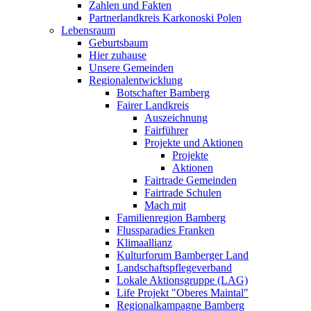
Zahlen und Fakten
Partnerlandkreis Karkonoski Polen
Lebensraum
Geburtsbaum
Hier zuhause
Unsere Gemeinden
Regionalentwicklung
Botschafter Bamberg
Fairer Landkreis
Auszeichnung
Fairführer
Projekte und Aktionen
Projekte
Aktionen
Fairtrade Gemeinden
Fairtrade Schulen
Mach mit
Familienregion Bamberg
Flussparadies Franken
Klimaallianz
Kulturforum Bamberger Land
Landschaftspflegeverband
Lokale Aktionsgruppe (LAG)
Life Projekt "Oberes Maintal"
Regionalkampagne Bamberg