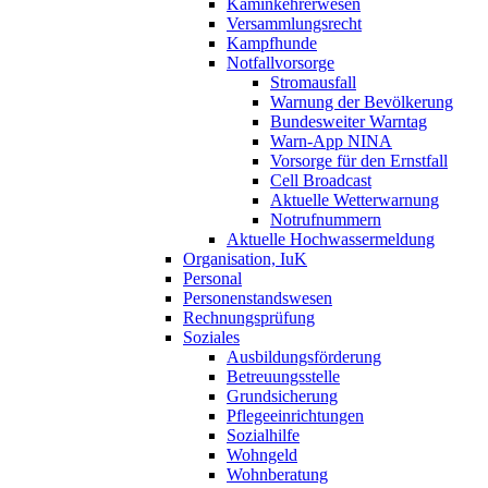
Kaminkehrerwesen
Versammlungsrecht
Kampfhunde
Notfallvorsorge
Stromausfall
Warnung der Bevölkerung
Bundesweiter Warntag
Warn-App NINA
Vorsorge für den Ernstfall
Cell Broadcast
Aktuelle Wetterwarnung
Notrufnummern
Aktuelle Hochwassermeldung
Organisation, IuK
Personal
Personenstandswesen
Rechnungsprüfung
Soziales
Ausbildungsförderung
Betreuungsstelle
Grundsicherung
Pflegeeinrichtungen
Sozialhilfe
Wohngeld
Wohnberatung