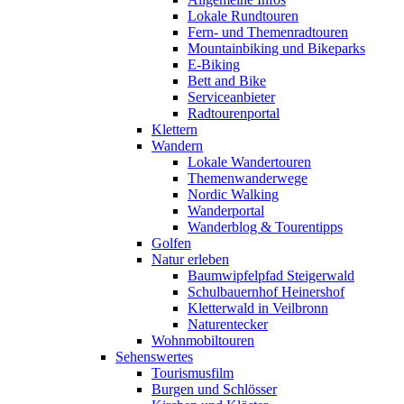
Lokale Rundtouren
Fern- und Themenradtouren
Mountainbiking und Bikeparks
E-Biking
Bett and Bike
Serviceanbieter
Radtourenportal
Klettern
Wandern
Lokale Wandertouren
Themenwanderwege
Nordic Walking
Wanderportal
Wanderblog & Tourentipps
Golfen
Natur erleben
Baumwipfelpfad Steigerwald
Schulbauernhof Heinershof
Kletterwald in Veilbronn
Naturentecker
Wohnmobiltouren
Sehenswertes
Tourismusfilm
Burgen und Schlösser