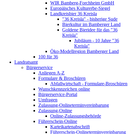
WIR Bamberg-Forchheim GmbH
Europäisches Kulturerbe-Siegel
Landkreisbier 36 Kreisla
"36 Kreisla" - bisherige Sude
Bierkultur im Bamberger Land
Goldene Bieridee für das "36
Kreisla"
Jubiläum - 10 Jahre "36
Kreisla"
Öko-Modellregion Bamberger Land
100 für 36
Landratsamt
Bürgerservice
Anliegen A-Z
Formulare & Broschüren
Abfallwirtschaft - Formulare-Broschüren
Wunschkennzeichen online
Bürgerservice-Portal
Umfragen
Zulassung-Onlineterminvereinbarung
Zulassung-Online
Online-Zulassungsbehörde
Führerschein-Online
Karteikartenabschrift
Führerschein-Onlineterminvereinbarung