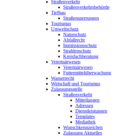
Straßenverkehr
Straßenverkehrsbehörde
Tiefbau
Straßensperrungen
Tourismus
Umweltschutz
Naturschutz
Abfallrecht
Immissionsschutz
Strahlenschutz
Kreisfachberatung
Veterinärwesen
Veterinärwesen
Futtermittelüberwachung
Wasserrecht
Wirtschaft und Tourismus
Zulassungsstelle
Straßenverkehr
Mitteilungen
Adressen
Dienstleistungen
Templates
Mediathek
Wunschkennzeichen
Zulassung Aktuelles