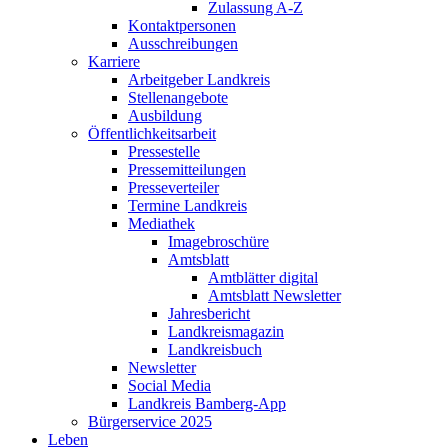
Zulassung A-Z
Kontaktpersonen
Ausschreibungen
Karriere
Arbeitgeber Landkreis
Stellenangebote
Ausbildung
Öffentlichkeitsarbeit
Pressestelle
Pressemitteilungen
Presseverteiler
Termine Landkreis
Mediathek
Imagebroschüre
Amtsblatt
Amtblätter digital
Amtsblatt Newsletter
Jahresbericht
Landkreismagazin
Landkreisbuch
Newsletter
Social Media
Landkreis Bamberg-App
Bürgerservice 2025
Leben