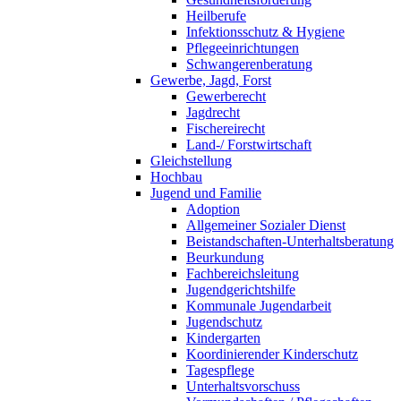
Heilberufe
Infektionsschutz & Hygiene
Pflegeeinrichtungen
Schwangerenberatung
Gewerbe, Jagd, Forst
Gewerberecht
Jagdrecht
Fischereirecht
Land-/ Forstwirtschaft
Gleichstellung
Hochbau
Jugend und Familie
Adoption
Allgemeiner Sozialer Dienst
Beistandschaften-Unterhaltsberatung
Beurkundung
Fachbereichsleitung
Jugendgerichtshilfe
Kommunale Jugendarbeit
Jugendschutz
Kindergarten
Koordinierender Kinderschutz
Tagespflege
Unterhaltsvorschuss