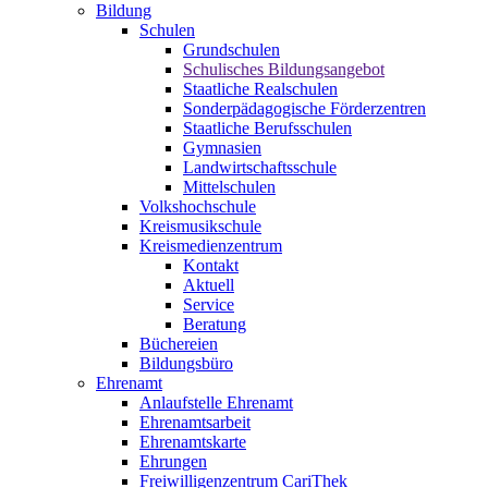
Bildung
Schulen
Grundschulen
Schulisches Bildungsangebot
Staatliche Realschulen
Sonderpädagogische Förderzentren
Staatliche Berufsschulen
Gymnasien
Landwirtschaftsschule
Mittelschulen
Volkshochschule
Kreismusikschule
Kreismedienzentrum
Kontakt
Aktuell
Service
Beratung
Büchereien
Bildungsbüro
Ehrenamt
Anlaufstelle Ehrenamt
Ehrenamtsarbeit
Ehrenamtskarte
Ehrungen
Freiwilligenzentrum CariThek