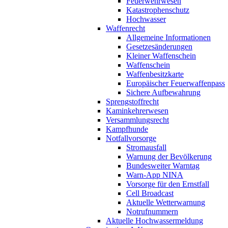
Feuerwehrwesen
Katastrophenschutz
Hochwasser
Waffenrecht
Allgemeine Informationen
Gesetzesänderungen
Kleiner Waffenschein
Waffenschein
Waffenbesitzkarte
Europäischer Feuerwaffenpass
Sichere Aufbewahrung
Sprengstoffrecht
Kaminkehrerwesen
Versammlungsrecht
Kampfhunde
Notfallvorsorge
Stromausfall
Warnung der Bevölkerung
Bundesweiter Warntag
Warn-App NINA
Vorsorge für den Ernstfall
Cell Broadcast
Aktuelle Wetterwarnung
Notrufnummern
Aktuelle Hochwassermeldung