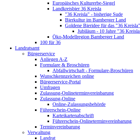
Europäisches Kulturerbe-Siegel
Landkreisbier 36 Kreisla
"36 Kreisla" - bisherige Sude
Bierkultur im Bamberger Land
Goldene Bieridee für das "36 Kreisla
Jubiläum - 10 Jahre "36 Kreisla
Öko-Modellregion Bamberger Land
100 für 36
Landratsamt
Bürgerservice
Anliegen A-Z
Formulare & Broschüren
Abfallwirtschaft - Formulare-Broschüren
Wunschkennzeichen online
Bürgerservice-Portal
Umfragen
Zulassung-Onlineterminvereinbarung
Zulassung-Online
Online-Zulassungsbehörde
Führerschein-Online
Karteikartenabschrift
Führerschein-Onlineterminvereinbarung
Terminvereinbarung
Verwaltung
Landrat