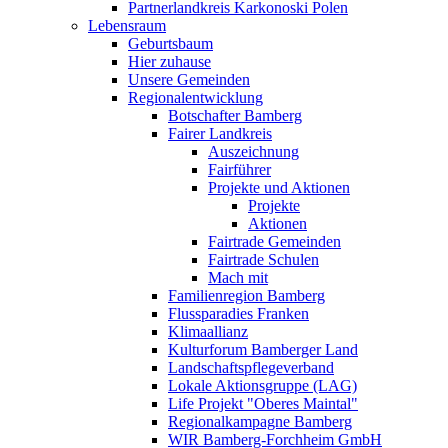
Partnerlandkreis Karkonoski Polen
Lebensraum
Geburtsbaum
Hier zuhause
Unsere Gemeinden
Regionalentwicklung
Botschafter Bamberg
Fairer Landkreis
Auszeichnung
Fairführer
Projekte und Aktionen
Projekte
Aktionen
Fairtrade Gemeinden
Fairtrade Schulen
Mach mit
Familienregion Bamberg
Flussparadies Franken
Klimaallianz
Kulturforum Bamberger Land
Landschaftspflegeverband
Lokale Aktionsgruppe (LAG)
Life Projekt "Oberes Maintal"
Regionalkampagne Bamberg
WIR Bamberg-Forchheim GmbH