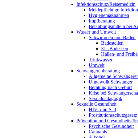
Infektionsschutz/Reisemedizin
Meldepflichtige Infektio
Hygienemaßnahmen
Impfberatung
Betäubungsmitteln bei Au
Wasser und Umwelt
Schwimmen und Baden
Badestellen
EU-Badeseen
Hallen- und Freibä
Trinkwasser
Umwelt
Schwangerenberatung
Allgemeine Schwangeren
Ungewollt Schwanger
Beratung nach Geburt
Krise bei Schwangerscha
Sexualpädagogik
Sexuelle Gesundheit
HIV- und STI
Prostitutionsschutzgesetz
Prävention und Gesundheitsför
Psychische Gesundheit
Cannabis
Alkohol