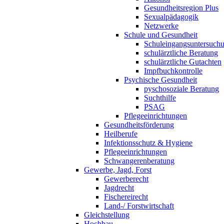
Gesundheitsregion Plus
Sexualpädagogik
Netzwerke
Schule und Gesundheit
Schuleingangsuntersuch
schulärztliche Beratung
schulärztliche Gutachten
Impfbuchkontrolle
Psychische Gesundheit
pyschosoziale Beratung
Suchthilfe
PSAG
Pflegeeinrichtungen
Gesundheitsförderung
Heilberufe
Infektionsschutz & Hygiene
Pflegeeinrichtungen
Schwangerenberatung
Gewerbe, Jagd, Forst
Gewerberecht
Jagdrecht
Fischereirecht
Land-/ Forstwirtschaft
Gleichstellung
Hochbau