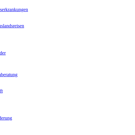
nserkrankungen
slandsreisen
der
beratung
ft
derung