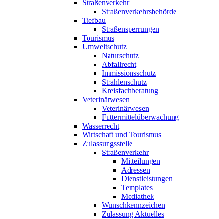
Straßenverkehr
Straßenverkehrsbehörde
Tiefbau
Straßensperrungen
Tourismus
Umweltschutz
Naturschutz
Abfallrecht
Immissionsschutz
Strahlenschutz
Kreisfachberatung
Veterinärwesen
Veterinärwesen
Futtermittelüberwachung
Wasserrecht
Wirtschaft und Tourismus
Zulassungsstelle
Straßenverkehr
Mitteilungen
Adressen
Dienstleistungen
Templates
Mediathek
Wunschkennzeichen
Zulassung Aktuelles