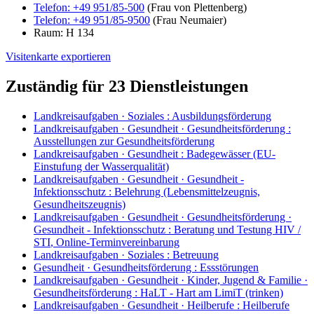
Telefon:
+49 951/85-500
(Frau von Plettenberg)
Telefon:
+49 951/85-9500
(Frau Neumaier)
Raum: H 134
Visitenkarte exportieren
Zuständig für 23 Dienstleistungen
Landkreisaufgaben · Soziales
:
Ausbildungsförderung
Landkreisaufgaben · Gesundheit · Gesundheitsförderung
:
Ausstellungen zur Gesundheitsförderung
Landkreisaufgaben · Gesundheit
:
Badegewässer (EU-
Einstufung der Wasserqualität)
Landkreisaufgaben · Gesundheit · Gesundheit -
Infektionsschutz
:
Belehrung (Lebensmittelzeugnis,
Gesundheitszeugnis)
Landkreisaufgaben · Gesundheit · Gesundheitsförderung ·
Gesundheit - Infektionsschutz
:
Beratung und Testung HIV /
STI
,
Online-Terminvereinbarung
Landkreisaufgaben · Soziales
:
Betreuung
Gesundheit · Gesundheitsförderung
:
Essstörungen
Landkreisaufgaben · Gesundheit · Kinder, Jugend & Familie ·
Gesundheitsförderung
:
HaLT - Hart am LimiT (trinken)
Landkreisaufgaben · Gesundheit · Heilberufe
:
Heilberufe