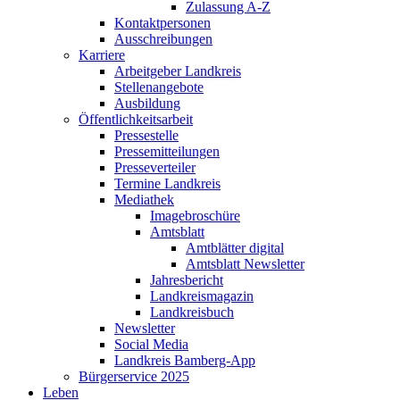
Zulassung A-Z
Kontaktpersonen
Ausschreibungen
Karriere
Arbeitgeber Landkreis
Stellenangebote
Ausbildung
Öffentlichkeitsarbeit
Pressestelle
Pressemitteilungen
Presseverteiler
Termine Landkreis
Mediathek
Imagebroschüre
Amtsblatt
Amtblätter digital
Amtsblatt Newsletter
Jahresbericht
Landkreismagazin
Landkreisbuch
Newsletter
Social Media
Landkreis Bamberg-App
Bürgerservice 2025
Leben