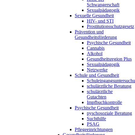
Schwangerschaft
Sexualpädagogik
Sexuelle Gesundheit
HIV- und STI
Prostitutionsschutzgesetz
Prävention und
Gesundheitsförderung
Psychische Gesundheit
Cannabis
Alkohol
Gesundheitsregion Plus
Sexualpädagogik
Netzwerke
Schule und Gesundheit
Schuleingangsuntersuch
schulärztliche Beratung
schulärztliche
Gutachten
Impfbuchkontrolle
Psychische Gesundheit
pyschosoziale Beratung
Suchthilfe
PSAG
Pflegeeinrichtungen
Gesundheitsförderung