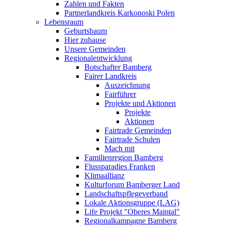
Zahlen und Fakten
Partnerlandkreis Karkonoski Polen
Lebensraum
Geburtsbaum
Hier zuhause
Unsere Gemeinden
Regionalentwicklung
Botschafter Bamberg
Fairer Landkreis
Auszeichnung
Fairführer
Projekte und Aktionen
Projekte
Aktionen
Fairtrade Gemeinden
Fairtrade Schulen
Mach mit
Familienregion Bamberg
Flussparadies Franken
Klimaallianz
Kulturforum Bamberger Land
Landschaftspflegeverband
Lokale Aktionsgruppe (LAG)
Life Projekt "Oberes Maintal"
Regionalkampagne Bamberg