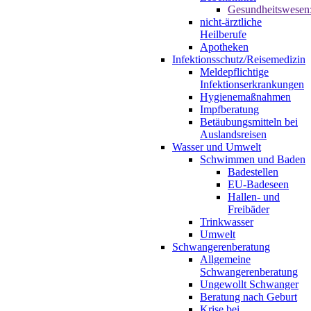
Gesundheitswesen
nicht-ärztliche
Heilberufe
Apotheken
Infektionsschutz/Reisemedizin
Meldepflichtige
Infektionserkrankungen
Hygienemaßnahmen
Impfberatung
Betäubungsmitteln bei
Auslandsreisen
Wasser und Umwelt
Schwimmen und Baden
Badestellen
EU-Badeseen
Hallen- und
Freibäder
Trinkwasser
Umwelt
Schwangerenberatung
Allgemeine
Schwangerenberatung
Ungewollt Schwanger
Beratung nach Geburt
Krise bei