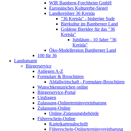
WIR Bamberg-Forchheim GmbH
Europäisches Kulturerbe-Siegel
Landkreisbier 36 Kreisla
"36 Kreisla" - bisherige Sude
Bierkultur im Bamberger Land
Goldene Bieridee für das "36
Kreisla"
Jubiläum - 10 Jahre "36
Kreisla"
Öko-Modellregion Bamberger Land
100 für 36
Landratsamt
Bürgerservice
Anliegen A-Z
Formulare & Broschüren
Abfallwirtschaft - Formulare-Broschüren
Wunschkennzeichen online
Bürgerservice-Portal
Umfragen
Zulassung-Onlineterminvereinbarung
Zulassung-Online
Online-Zulassungsbehörde
Führerschein-Online
Karteikartenabschrift
Führerschein-Onlineterminvereinbarung