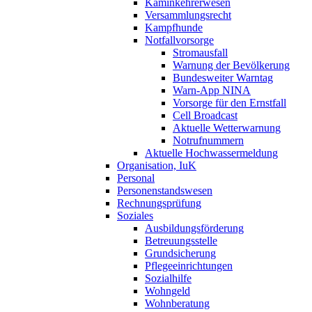
Kaminkehrerwesen
Versammlungsrecht
Kampfhunde
Notfallvorsorge
Stromausfall
Warnung der Bevölkerung
Bundesweiter Warntag
Warn-App NINA
Vorsorge für den Ernstfall
Cell Broadcast
Aktuelle Wetterwarnung
Notrufnummern
Aktuelle Hochwassermeldung
Organisation, IuK
Personal
Personenstandswesen
Rechnungsprüfung
Soziales
Ausbildungsförderung
Betreuungsstelle
Grundsicherung
Pflegeeinrichtungen
Sozialhilfe
Wohngeld
Wohnberatung