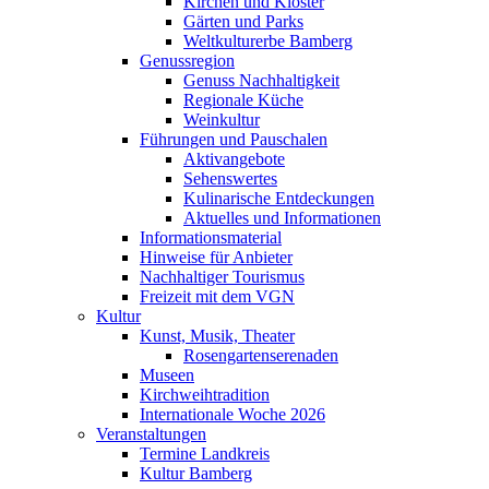
Kirchen und Klöster
Gärten und Parks
Weltkulturerbe Bamberg
Genussregion
Genuss Nachhaltigkeit
Regionale Küche
Weinkultur
Führungen und Pauschalen
Aktivangebote
Sehenswertes
Kulinarische Entdeckungen
Aktuelles und Informationen
Informationsmaterial
Hinweise für Anbieter
Nachhaltiger Tourismus
Freizeit mit dem VGN
Kultur
Kunst, Musik, Theater
Rosengartenserenaden
Museen
Kirchweihtradition
Internationale Woche 2026
Veranstaltungen
Termine Landkreis
Kultur Bamberg