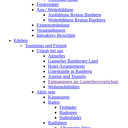
Fördermittel
Aus-/ Weiterbildung
Ausbildung Region Bamberg
Weiterbildung Region Bamberg
Existenzgründung
Veranstaltungen
Interaktive Broschüre
Erleben
Tourismus und Freizeit
Urlaub bei uns
Aktuelles
Gastgeber Bamberger Land
Hotel-Arrangements
Unterkünfte in Bamberg
Anreise und Transfer
Eintragungen ins Gastgeberverzeichnis
Wohnmobilplätze
Aktiv sein
Kanutouren
Baden
Freibäder
Badeseen
Hallenbäder
Radfahren
Allgemeine Infos