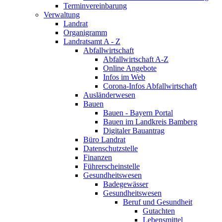
Terminvereinbarung
Verwaltung
Landrat
Organigramm
Landratsamt A - Z
Abfallwirtschaft
Abfallwirtschaft A-Z
Online Angebote
Infos im Web
Corona-Infos Abfallwirtschaft
Ausländerwesen
Bauen
Bauen - Bayern Portal
Bauen im Landkreis Bamberg
Digitaler Bauantrag
Büro Landrat
Datenschutzstelle
Finanzen
Führerscheinstelle
Gesundheitswesen
Badegewässer
Gesundheitswesen
Beruf und Gesundheit
Gutachten
Lebensmittel