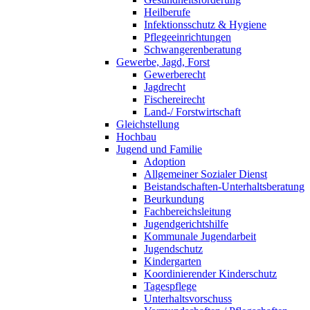
Heilberufe
Infektionsschutz & Hygiene
Pflegeeinrichtungen
Schwangerenberatung
Gewerbe, Jagd, Forst
Gewerberecht
Jagdrecht
Fischereirecht
Land-/ Forstwirtschaft
Gleichstellung
Hochbau
Jugend und Familie
Adoption
Allgemeiner Sozialer Dienst
Beistandschaften-Unterhaltsberatung
Beurkundung
Fachbereichsleitung
Jugendgerichtshilfe
Kommunale Jugendarbeit
Jugendschutz
Kindergarten
Koordinierender Kinderschutz
Tagespflege
Unterhaltsvorschuss