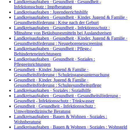
Landkreisaufgaben · Gesundheit · Gesundheit -
Infektionsschutz
:
Impfberatung
Landkreisaufgaben
:
Jugendgerichtshilfe
Landkreisaufgaben · Gesundheit · Kinder, Jugend & Familie ·
Gesundheitsförderung
:
Krise nach der Geburt
Landkreisaufgaben · Gesundheit - Infektionsschutz
:
Mitnahme von Betäubungsmitteln bei Auslandsreisen
Landkreisaufgaben · Gesundheit · Kinder, Jugend & Familie ·
Gesundheitsförderung
:
Neugeborenenscreening
Landkreisaufgaben · Gesundheit
:
Pflege-/
Behinderteneinrichtungen
Landkreisaufgaben · Gesundheit · Soziales
:
Pflegeeinrichtungen
Gesundheit · Kinder, Jugend & Familie ·
Gesundheitsförderung
:
Schuleingangsuntersuchung
Gesundheit · Kinder, Jugend & Familie ·
Gesundheitsförderung
:
Schulgesundheitspflege
Landkreisaufgaben · Soziales
:
Sozialhilfe
Landkreisaufgaben · Gesundheit · Gesundheitsförderung ·
Gesundheit - Infektionsschutz
:
Trinkwasser
Gesundheit · Gesundheit - Infektionsschutz
:
Umweltmedizinische Beratung
Landkreisaufgaben · Bauen & Wohnen · Soziales
:
Wohnberatung
Landkreisaufgaben · Bauen & Wohnen · Soziales
:
Wohngeld