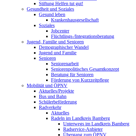
Stiftung Helfen tut gut!
Gesundheit und Soziales
Gesund leben
Krankenhausgesellschaft
Soziales
Jobcenter
Flüchtlings-/Integrationsberatung
Jugend, Familie und Senioren
Demographischer Wandel
Jugend und Familie
Senioren
Seniorenarbeit
Seniorenpolitisches Gesamtkonzept
Beratung für Senioren
Förderung von Kurzzeitpflege
Mobilität und ÖPNV
Aktuelles/Projekte
Bus und Bahn
Schülerbeförderung
Radverkehr
Aktuelles
Radeln im Landkreis Bamberg
Unterwegs im Landkreis Bamberg
Radservice-Anbieter
Übergang zum ÖPNV