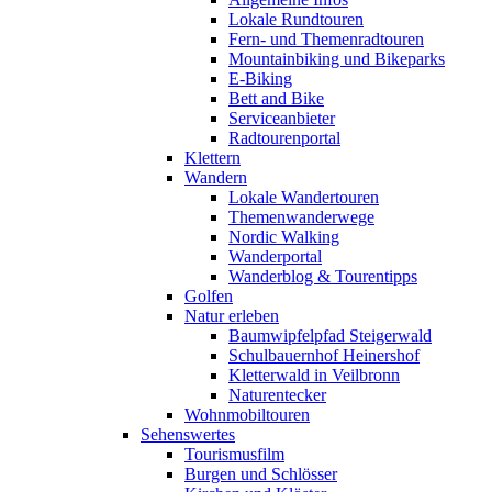
Lokale Rundtouren
Fern- und Themenradtouren
Mountainbiking und Bikeparks
E-Biking
Bett and Bike
Serviceanbieter
Radtourenportal
Klettern
Wandern
Lokale Wandertouren
Themenwanderwege
Nordic Walking
Wanderportal
Wanderblog & Tourentipps
Golfen
Natur erleben
Baumwipfelpfad Steigerwald
Schulbauernhof Heinershof
Kletterwald in Veilbronn
Naturentecker
Wohnmobiltouren
Sehenswertes
Tourismusfilm
Burgen und Schlösser