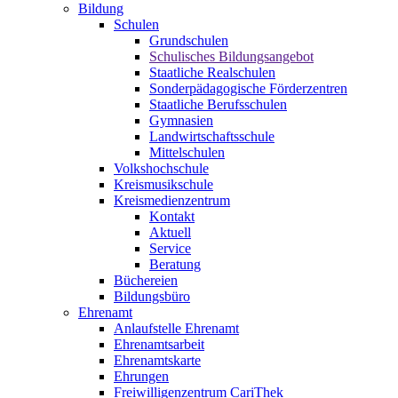
Bildung
Schulen
Grundschulen
Schulisches Bildungsangebot
Staatliche Realschulen
Sonderpädagogische Förderzentren
Staatliche Berufsschulen
Gymnasien
Landwirtschaftsschule
Mittelschulen
Volkshochschule
Kreismusikschule
Kreismedienzentrum
Kontakt
Aktuell
Service
Beratung
Büchereien
Bildungsbüro
Ehrenamt
Anlaufstelle Ehrenamt
Ehrenamtsarbeit
Ehrenamtskarte
Ehrungen
Freiwilligenzentrum CariThek