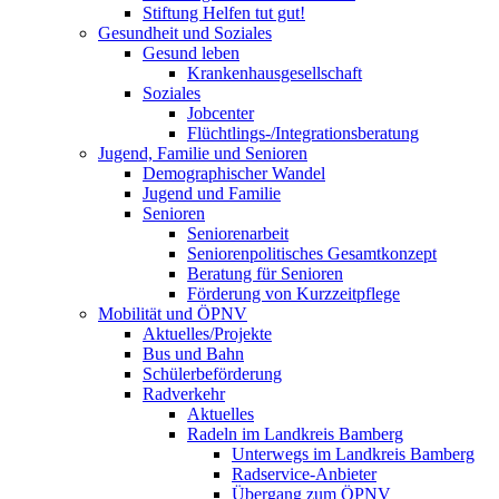
Stiftung Helfen tut gut!
Gesundheit und Soziales
Gesund leben
Krankenhausgesellschaft
Soziales
Jobcenter
Flüchtlings-/Integrationsberatung
Jugend, Familie und Senioren
Demographischer Wandel
Jugend und Familie
Senioren
Seniorenarbeit
Seniorenpolitisches Gesamtkonzept
Beratung für Senioren
Förderung von Kurzzeitpflege
Mobilität und ÖPNV
Aktuelles/Projekte
Bus und Bahn
Schülerbeförderung
Radverkehr
Aktuelles
Radeln im Landkreis Bamberg
Unterwegs im Landkreis Bamberg
Radservice-Anbieter
Übergang zum ÖPNV