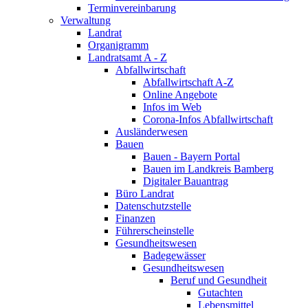
Terminvereinbarung
Verwaltung
Landrat
Organigramm
Landratsamt A - Z
Abfallwirtschaft
Abfallwirtschaft A-Z
Online Angebote
Infos im Web
Corona-Infos Abfallwirtschaft
Ausländerwesen
Bauen
Bauen - Bayern Portal
Bauen im Landkreis Bamberg
Digitaler Bauantrag
Büro Landrat
Datenschutzstelle
Finanzen
Führerscheinstelle
Gesundheitswesen
Badegewässer
Gesundheitswesen
Beruf und Gesundheit
Gutachten
Lebensmittel