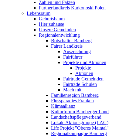
Zahlen und Fakten
Partnerlandkreis Karkonoski Polen
Lebensraum
Geburtsbaum
Hier zuhause
Unsere Gemeinden
Regionalentwicklung
Botschafter Bamberg
Fairer Landkreis
Auszeichnung
Fairführer
Projekte und Aktionen
Projekte
Aktionen
Fairtrade Gemeinden
Fairtrade Schulen
Mach mit
Familienregion Bamberg
Flussparadies Franken
Klimaallianz
Kulturforum Bamberger Land
Landschaftspflegeverband
Lokale Aktionsgruppe (LAG)
Life Projekt "Oberes Maintal"
Regionalkampagne Bamberg