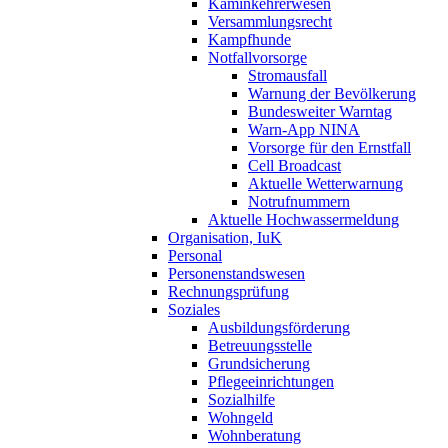
Kaminkehrerwesen
Versammlungsrecht
Kampfhunde
Notfallvorsorge
Stromausfall
Warnung der Bevölkerung
Bundesweiter Warntag
Warn-App NINA
Vorsorge für den Ernstfall
Cell Broadcast
Aktuelle Wetterwarnung
Notrufnummern
Aktuelle Hochwassermeldung
Organisation, IuK
Personal
Personenstandswesen
Rechnungsprüfung
Soziales
Ausbildungsförderung
Betreuungsstelle
Grundsicherung
Pflegeeinrichtungen
Sozialhilfe
Wohngeld
Wohnberatung