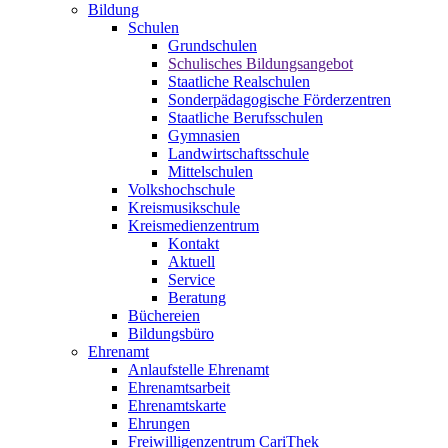
Bildung
Schulen
Grundschulen
Schulisches Bildungsangebot
Staatliche Realschulen
Sonderpädagogische Förderzentren
Staatliche Berufsschulen
Gymnasien
Landwirtschaftsschule
Mittelschulen
Volkshochschule
Kreismusikschule
Kreismedienzentrum
Kontakt
Aktuell
Service
Beratung
Büchereien
Bildungsbüro
Ehrenamt
Anlaufstelle Ehrenamt
Ehrenamtsarbeit
Ehrenamtskarte
Ehrungen
Freiwilligenzentrum CariThek