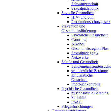
Schwangerschaft
Sexualpädagogik
Sexuelle Gesundheit
HIV- und STI
Prostitutionsschutzgesetz
Prävention und
Gesundheitsförderung
Psychische Gesundheit
Cannabis
Alkohol
Gesundheitsregion Plus
Sexualpädagogik
Netzwerke
Schule und Gesundheit
Schuleingangsuntersuch
schulärztliche Beratung
schulärztliche
Gutachten
Impfbuchkontrolle
Psychische Gesundheit
pyschosoziale Beratung
Suchthilfe
PSAG
Pflegeeinrichtungen
Gesundheitsförderung