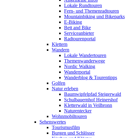
Lokale Rundtouren
Fern- und Themenradtouren
Mountainbiking und Bikeparks
E-Biking
Bett and Bike
Serviceanbieter
Radtourenportal
Klettern
Wandern
Lokale Wandertouren
Themenwanderwege
Nordic Walking
Wanderportal
Wanderblog & Tourentipps
Golfen
Natur erleben
Baumwipfelpfad Steigerwald
Schulbauernhof Heinershof
Kletterwald in Veilbronn
Naturentecker
Wohnmobiltouren
Sehenswertes
Tourismusfilm
Burgen und Schlösser