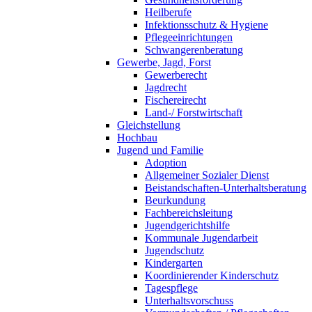
Heilberufe
Infektionsschutz & Hygiene
Pflegeeinrichtungen
Schwangerenberatung
Gewerbe, Jagd, Forst
Gewerberecht
Jagdrecht
Fischereirecht
Land-/ Forstwirtschaft
Gleichstellung
Hochbau
Jugend und Familie
Adoption
Allgemeiner Sozialer Dienst
Beistandschaften-Unterhaltsberatung
Beurkundung
Fachbereichsleitung
Jugendgerichtshilfe
Kommunale Jugendarbeit
Jugendschutz
Kindergarten
Koordinierender Kinderschutz
Tagespflege
Unterhaltsvorschuss