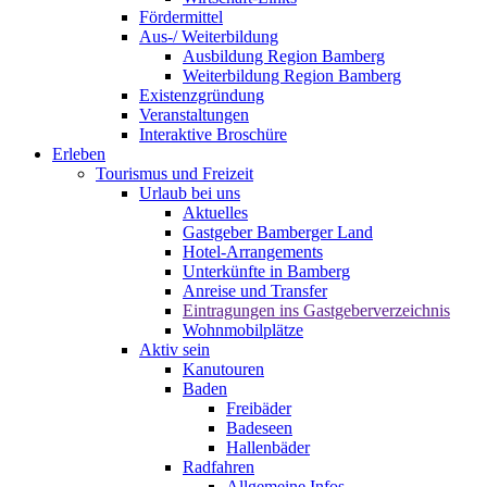
Fördermittel
Aus-/ Weiterbildung
Ausbildung Region Bamberg
Weiterbildung Region Bamberg
Existenzgründung
Veranstaltungen
Interaktive Broschüre
Erleben
Tourismus und Freizeit
Urlaub bei uns
Aktuelles
Gastgeber Bamberger Land
Hotel-Arrangements
Unterkünfte in Bamberg
Anreise und Transfer
Eintragungen ins Gastgeberverzeichnis
Wohnmobilplätze
Aktiv sein
Kanutouren
Baden
Freibäder
Badeseen
Hallenbäder
Radfahren
Allgemeine Infos