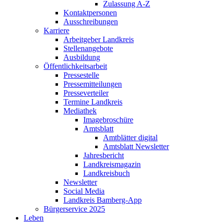
Zulassung A-Z
Kontaktpersonen
Ausschreibungen
Karriere
Arbeitgeber Landkreis
Stellenangebote
Ausbildung
Öffentlichkeitsarbeit
Pressestelle
Pressemitteilungen
Presseverteiler
Termine Landkreis
Mediathek
Imagebroschüre
Amtsblatt
Amtblätter digital
Amtsblatt Newsletter
Jahresbericht
Landkreismagazin
Landkreisbuch
Newsletter
Social Media
Landkreis Bamberg-App
Bürgerservice 2025
Leben