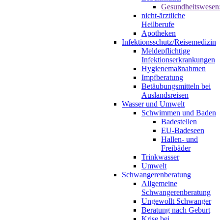
Gesundheitswesen
nicht-ärztliche
Heilberufe
Apotheken
Infektionsschutz/Reisemedizin
Meldepflichtige
Infektionserkrankungen
Hygienemaßnahmen
Impfberatung
Betäubungsmitteln bei
Auslandsreisen
Wasser und Umwelt
Schwimmen und Baden
Badestellen
EU-Badeseen
Hallen- und
Freibäder
Trinkwasser
Umwelt
Schwangerenberatung
Allgemeine
Schwangerenberatung
Ungewollt Schwanger
Beratung nach Geburt
Krise bei