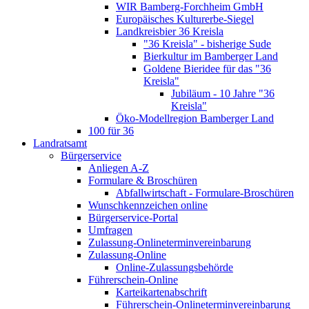
WIR Bamberg-Forchheim GmbH
Europäisches Kulturerbe-Siegel
Landkreisbier 36 Kreisla
"36 Kreisla" - bisherige Sude
Bierkultur im Bamberger Land
Goldene Bieridee für das "36
Kreisla"
Jubiläum - 10 Jahre "36
Kreisla"
Öko-Modellregion Bamberger Land
100 für 36
Landratsamt
Bürgerservice
Anliegen A-Z
Formulare & Broschüren
Abfallwirtschaft - Formulare-Broschüren
Wunschkennzeichen online
Bürgerservice-Portal
Umfragen
Zulassung-Onlineterminvereinbarung
Zulassung-Online
Online-Zulassungsbehörde
Führerschein-Online
Karteikartenabschrift
Führerschein-Onlineterminvereinbarung