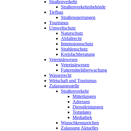
Straßenverkehr
Straßenverkehrsbehörde
Tiefbau
Straßensperrungen
Tourismus
Umweltschutz
Naturschutz
Abfallrecht
Immissionsschutz
Strahlenschutz
Kreisfachberatung
Veterinärwesen
Veterinärwesen
Futtermittelüberwachung
Wasserrecht
Wirtschaft und Tourismus
Zulassungsstelle
Straßenverkehr
Mitteilungen
Adressen
Dienstleistungen
Templates
Mediathek
Wunschkennzeichen
Zulassung Aktuelles