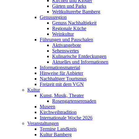
Kirchen und Klöster
Gärten und Parks
Weltkulturerbe Bamberg
Genussregion
Genuss Nachhaltigkeit
Regionale Küche
Weinkultur
Führungen und Pauschalen
Aktivangebote
Sehenswertes
Kulinarische Entdeckungen
Aktuelles und Informationen
Informationsmaterial
Hinweise für Anbieter
Nachhaltiger Tourismus
Freizeit mit dem VGN
Kultur
Kunst, Musik, Theater
Rosengartenserenaden
Museen
Kirchweihtradition
Internationale Woche 2026
Veranstaltungen
Termine Landkreis
Kultur Bamberg