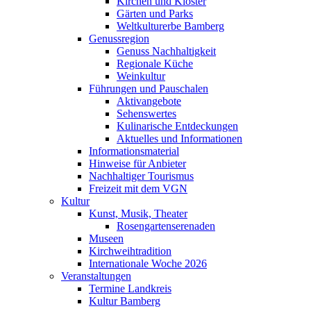
Kirchen und Klöster
Gärten und Parks
Weltkulturerbe Bamberg
Genussregion
Genuss Nachhaltigkeit
Regionale Küche
Weinkultur
Führungen und Pauschalen
Aktivangebote
Sehenswertes
Kulinarische Entdeckungen
Aktuelles und Informationen
Informationsmaterial
Hinweise für Anbieter
Nachhaltiger Tourismus
Freizeit mit dem VGN
Kultur
Kunst, Musik, Theater
Rosengartenserenaden
Museen
Kirchweihtradition
Internationale Woche 2026
Veranstaltungen
Termine Landkreis
Kultur Bamberg