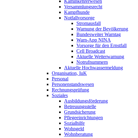
Kaminkehrerwesen
Versammlungsrecht
Kampfhunde
Notfallvorsorge
Stromausfall
Warnung der Bevölkerung
Bundesweiter Warntag
Warn-App NINA
Vorsorge für den Ernstfall
Cell Broadcast
Aktuelle Wetterwarnung
Notrufnummern
Aktuelle Hochwassermeldung
Organisation, IuK
Personal
Personenstandswesen
Rechnungsprüfung
Soziales
Ausbildungsförderung
Betreuungsstelle
Grundsicherung
Pflegeeinrichtungen
Sozialhilfe
Wohngeld
Wohnberatung