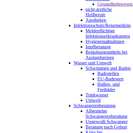
Gesundheitswesen
nicht-ärztliche
Heilberufe
Apotheken
Infektionsschutz/Reisemedizin
Meldepflichtige
Infektionserkrankungen
Hygienemaßnahmen
Impfberatung
Betäubungsmitteln bei
Auslandsreisen
Wasser und Umwelt
Schwimmen und Baden
Badestellen
EU-Badeseen
Hallen- und
Freibäder
Trinkwasser
Umwelt
Schwangerenberatung
Allgemeine
Schwangerenberatung
Ungewollt Schwanger
Beratung nach Geburt
Krise bei