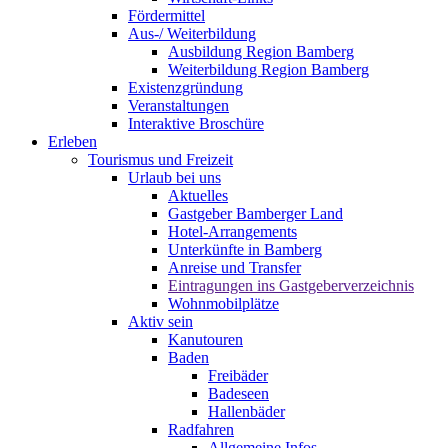
Fördermittel
Aus-/ Weiterbildung
Ausbildung Region Bamberg
Weiterbildung Region Bamberg
Existenzgründung
Veranstaltungen
Interaktive Broschüre
Erleben
Tourismus und Freizeit
Urlaub bei uns
Aktuelles
Gastgeber Bamberger Land
Hotel-Arrangements
Unterkünfte in Bamberg
Anreise und Transfer
Eintragungen ins Gastgeberverzeichnis
Wohnmobilplätze
Aktiv sein
Kanutouren
Baden
Freibäder
Badeseen
Hallenbäder
Radfahren
Allgemeine Infos