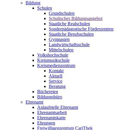
Bildung
Schulen
Grundschulen
Schulisches Bildungsangebot
Staatliche Realschulen
Sonderpädagogische Förderzentren
Staatliche Berufsschulen
Gymnasien
Landwirtschaftsschule
Mittelschulen
Volkshochschule
Kreismusikschule
Kreismedienzentrum
Kontakt
Aktuell
Service
Beratung
Büchereien
Bildungsbüro
Ehrenamt
Anlaufstelle Ehrenamt
Ehrenamtsarbeit
Ehrenamtskarte
Ehrungen
Freiwilligenzentrum CariThek