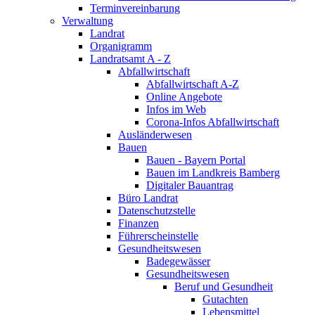
Terminvereinbarung
Verwaltung
Landrat
Organigramm
Landratsamt A - Z
Abfallwirtschaft
Abfallwirtschaft A-Z
Online Angebote
Infos im Web
Corona-Infos Abfallwirtschaft
Ausländerwesen
Bauen
Bauen - Bayern Portal
Bauen im Landkreis Bamberg
Digitaler Bauantrag
Büro Landrat
Datenschutzstelle
Finanzen
Führerscheinstelle
Gesundheitswesen
Badegewässer
Gesundheitswesen
Beruf und Gesundheit
Gutachten
Lebensmittel