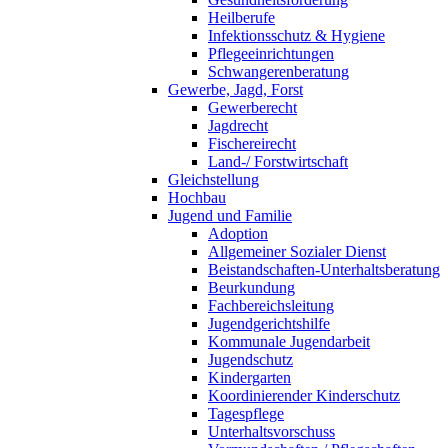
Heilberufe
Infektionsschutz & Hygiene
Pflegeeinrichtungen
Schwangerenberatung
Gewerbe, Jagd, Forst
Gewerberecht
Jagdrecht
Fischereirecht
Land-/ Forstwirtschaft
Gleichstellung
Hochbau
Jugend und Familie
Adoption
Allgemeiner Sozialer Dienst
Beistandschaften-Unterhaltsberatung
Beurkundung
Fachbereichsleitung
Jugendgerichtshilfe
Kommunale Jugendarbeit
Jugendschutz
Kindergarten
Koordinierender Kinderschutz
Tagespflege
Unterhaltsvorschuss