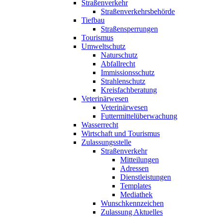
Straßenverkehr
Straßenverkehrsbehörde
Tiefbau
Straßensperrungen
Tourismus
Umweltschutz
Naturschutz
Abfallrecht
Immissionsschutz
Strahlenschutz
Kreisfachberatung
Veterinärwesen
Veterinärwesen
Futtermittelüberwachung
Wasserrecht
Wirtschaft und Tourismus
Zulassungsstelle
Straßenverkehr
Mitteilungen
Adressen
Dienstleistungen
Templates
Mediathek
Wunschkennzeichen
Zulassung Aktuelles