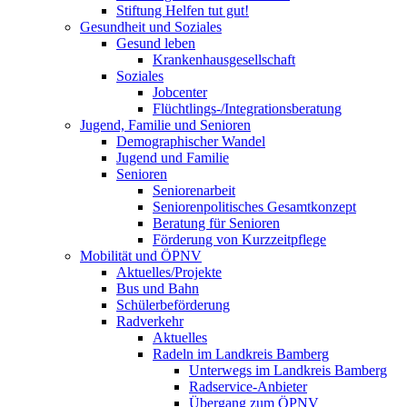
Stiftung Helfen tut gut!
Gesundheit und Soziales
Gesund leben
Krankenhausgesellschaft
Soziales
Jobcenter
Flüchtlings-/Integrationsberatung
Jugend, Familie und Senioren
Demographischer Wandel
Jugend und Familie
Senioren
Seniorenarbeit
Seniorenpolitisches Gesamtkonzept
Beratung für Senioren
Förderung von Kurzzeitpflege
Mobilität und ÖPNV
Aktuelles/Projekte
Bus und Bahn
Schülerbeförderung
Radverkehr
Aktuelles
Radeln im Landkreis Bamberg
Unterwegs im Landkreis Bamberg
Radservice-Anbieter
Übergang zum ÖPNV