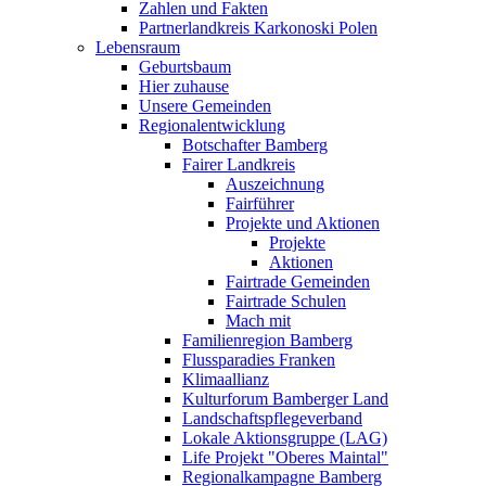
Zahlen und Fakten
Partnerlandkreis Karkonoski Polen
Lebensraum
Geburtsbaum
Hier zuhause
Unsere Gemeinden
Regionalentwicklung
Botschafter Bamberg
Fairer Landkreis
Auszeichnung
Fairführer
Projekte und Aktionen
Projekte
Aktionen
Fairtrade Gemeinden
Fairtrade Schulen
Mach mit
Familienregion Bamberg
Flussparadies Franken
Klimaallianz
Kulturforum Bamberger Land
Landschaftspflegeverband
Lokale Aktionsgruppe (LAG)
Life Projekt "Oberes Maintal"
Regionalkampagne Bamberg