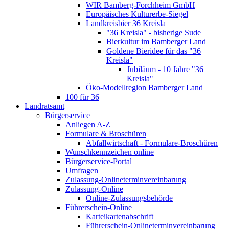
WIR Bamberg-Forchheim GmbH
Europäisches Kulturerbe-Siegel
Landkreisbier 36 Kreisla
"36 Kreisla" - bisherige Sude
Bierkultur im Bamberger Land
Goldene Bieridee für das "36
Kreisla"
Jubiläum - 10 Jahre "36
Kreisla"
Öko-Modellregion Bamberger Land
100 für 36
Landratsamt
Bürgerservice
Anliegen A-Z
Formulare & Broschüren
Abfallwirtschaft - Formulare-Broschüren
Wunschkennzeichen online
Bürgerservice-Portal
Umfragen
Zulassung-Onlineterminvereinbarung
Zulassung-Online
Online-Zulassungsbehörde
Führerschein-Online
Karteikartenabschrift
Führerschein-Onlineterminvereinbarung