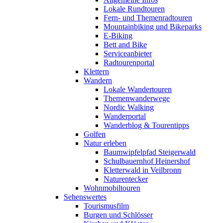
Lokale Rundtouren
Fern- und Themenradtouren
Mountainbiking und Bikeparks
E-Biking
Bett and Bike
Serviceanbieter
Radtourenportal
Klettern
Wandern
Lokale Wandertouren
Themenwanderwege
Nordic Walking
Wanderportal
Wanderblog & Tourentipps
Golfen
Natur erleben
Baumwipfelpfad Steigerwald
Schulbauernhof Heinershof
Kletterwald in Veilbronn
Naturentecker
Wohnmobiltouren
Sehenswertes
Tourismusfilm
Burgen und Schlösser