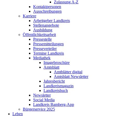
Zulassung A-Z
Kontaktpersonen
Ausschreibungen
Karriere
Arbeitgeber Landkreis
Stellenangebote
Ausbildung
Öffentlichkeitsarbeit
Pressestelle
Pressemitteilungen
Presseverteiler
Termine Landkreis
Mediathek
Imagebroschüre
Amtsblatt
Amtblätter digital
Amtsblatt Newsletter
Jahresbericht
Landkreismagazin
Landkreisbuch
Newsletter
Social Media
Landkreis Bamberg-App
Bürgerservice 2025
Leben