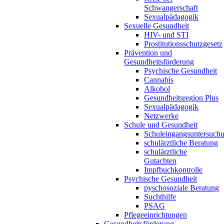
Schwangerschaft
Sexualpädagogik
Sexuelle Gesundheit
HIV- und STI
Prostitutionsschutzgesetz
Prävention und
Gesundheitsförderung
Psychische Gesundheit
Cannabis
Alkohol
Gesundheitsregion Plus
Sexualpädagogik
Netzwerke
Schule und Gesundheit
Schuleingangsuntersuch
schulärztliche Beratung
schulärztliche
Gutachten
Impfbuchkontrolle
Psychische Gesundheit
pyschosoziale Beratung
Suchthilfe
PSAG
Pflegeeinrichtungen
Gesundheitsförderung