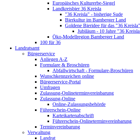
Europäisches Kulturerbe-Siegel
Landkreisbier 36 Kreisla
"36 Kreisla" - bisherige Sude
Bierkultur im Bamberger Land
Goldene Bieridee für das "36 Kreisla
Jubiläum - 10 Jahre "36 Kreisla
Öko-Modellregion Bamberger Land
100 für 36
Landratsamt
Bürgerservice
Anliegen A-Z
Formulare & Broschüren
Abfallwirtschaft - Formulare-Broschüren
Wunschkennzeichen online
Bürgerservice-Portal
Umfragen
Zulassung-Onlineterminvereinbarung
Zulassung-Online
Online-Zulassungsbehörde
Führerschein-Online
Karteikartenabschrift
Führerschein-Onlineterminvereinbarung
Terminvereinbarung
Verwaltung
Landrat