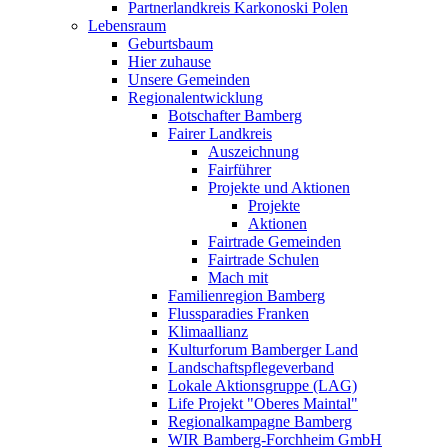
Partnerlandkreis Karkonoski Polen
Lebensraum
Geburtsbaum
Hier zuhause
Unsere Gemeinden
Regionalentwicklung
Botschafter Bamberg
Fairer Landkreis
Auszeichnung
Fairführer
Projekte und Aktionen
Projekte
Aktionen
Fairtrade Gemeinden
Fairtrade Schulen
Mach mit
Familienregion Bamberg
Flussparadies Franken
Klimaallianz
Kulturforum Bamberger Land
Landschaftspflegeverband
Lokale Aktionsgruppe (LAG)
Life Projekt "Oberes Maintal"
Regionalkampagne Bamberg
WIR Bamberg-Forchheim GmbH