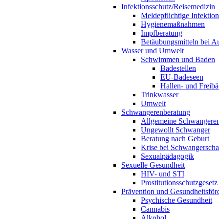
Infektionsschutz/Reisemedizin
Meldepflichtige Infektio
Hygienemaßnahmen
Impfberatung
Betäubungsmitteln bei Au
Wasser und Umwelt
Schwimmen und Baden
Badestellen
EU-Badeseen
Hallen- und Freibä
Trinkwasser
Umwelt
Schwangerenberatung
Allgemeine Schwangeren
Ungewollt Schwanger
Beratung nach Geburt
Krise bei Schwangerscha
Sexualpädagogik
Sexuelle Gesundheit
HIV- und STI
Prostitutionsschutzgesetz
Prävention und Gesundheitsför
Psychische Gesundheit
Cannabis
Alkohol