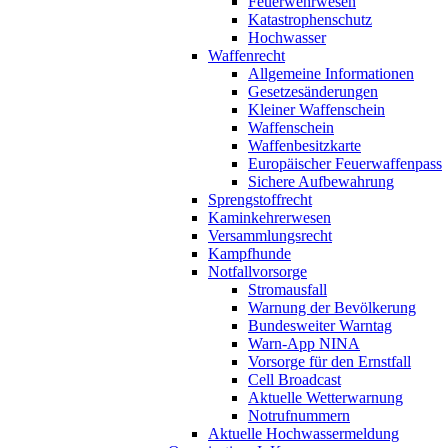
Feuerwehrwesen
Katastrophenschutz
Hochwasser
Waffenrecht
Allgemeine Informationen
Gesetzesänderungen
Kleiner Waffenschein
Waffenschein
Waffenbesitzkarte
Europäischer Feuerwaffenpass
Sichere Aufbewahrung
Sprengstoffrecht
Kaminkehrerwesen
Versammlungsrecht
Kampfhunde
Notfallvorsorge
Stromausfall
Warnung der Bevölkerung
Bundesweiter Warntag
Warn-App NINA
Vorsorge für den Ernstfall
Cell Broadcast
Aktuelle Wetterwarnung
Notrufnummern
Aktuelle Hochwassermeldung