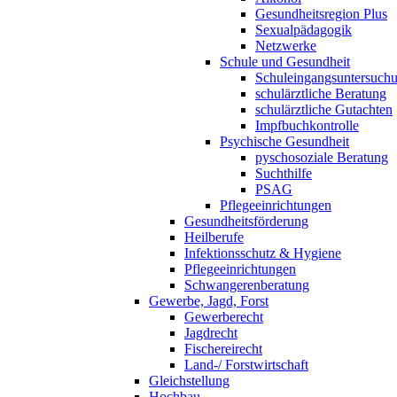
Gesundheitsregion Plus
Sexualpädagogik
Netzwerke
Schule und Gesundheit
Schuleingangsuntersuch
schulärztliche Beratung
schulärztliche Gutachten
Impfbuchkontrolle
Psychische Gesundheit
pyschosoziale Beratung
Suchthilfe
PSAG
Pflegeeinrichtungen
Gesundheitsförderung
Heilberufe
Infektionsschutz & Hygiene
Pflegeeinrichtungen
Schwangerenberatung
Gewerbe, Jagd, Forst
Gewerberecht
Jagdrecht
Fischereirecht
Land-/ Forstwirtschaft
Gleichstellung
Hochbau