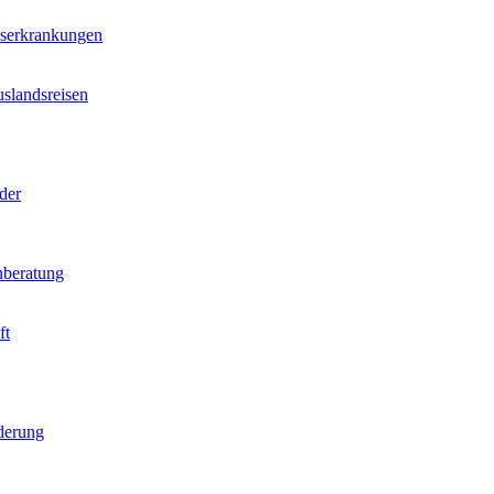
nserkrankungen
slandsreisen
der
beratung
ft
derung