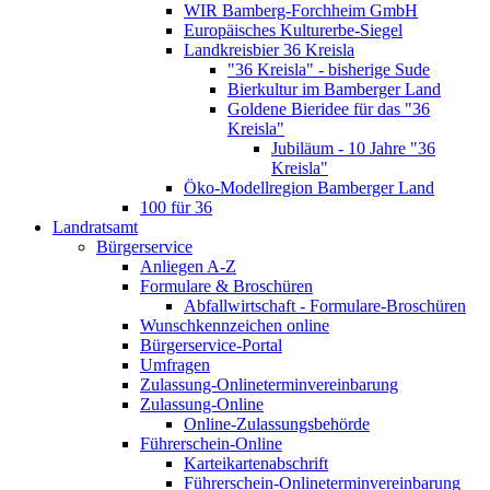
WIR Bamberg-Forchheim GmbH
Europäisches Kulturerbe-Siegel
Landkreisbier 36 Kreisla
"36 Kreisla" - bisherige Sude
Bierkultur im Bamberger Land
Goldene Bieridee für das "36
Kreisla"
Jubiläum - 10 Jahre "36
Kreisla"
Öko-Modellregion Bamberger Land
100 für 36
Landratsamt
Bürgerservice
Anliegen A-Z
Formulare & Broschüren
Abfallwirtschaft - Formulare-Broschüren
Wunschkennzeichen online
Bürgerservice-Portal
Umfragen
Zulassung-Onlineterminvereinbarung
Zulassung-Online
Online-Zulassungsbehörde
Führerschein-Online
Karteikartenabschrift
Führerschein-Onlineterminvereinbarung