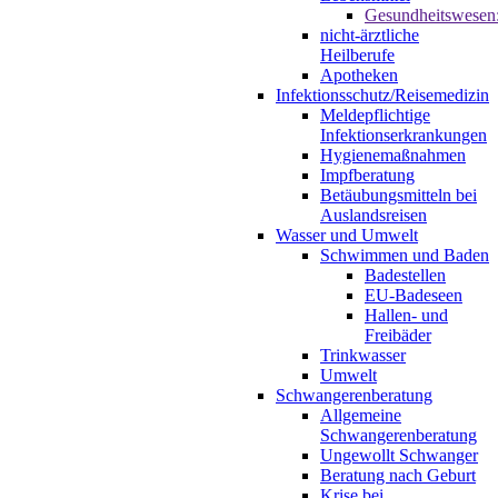
Gesundheitswesen
nicht-ärztliche
Heilberufe
Apotheken
Infektionsschutz/Reisemedizin
Meldepflichtige
Infektionserkrankungen
Hygienemaßnahmen
Impfberatung
Betäubungsmitteln bei
Auslandsreisen
Wasser und Umwelt
Schwimmen und Baden
Badestellen
EU-Badeseen
Hallen- und
Freibäder
Trinkwasser
Umwelt
Schwangerenberatung
Allgemeine
Schwangerenberatung
Ungewollt Schwanger
Beratung nach Geburt
Krise bei