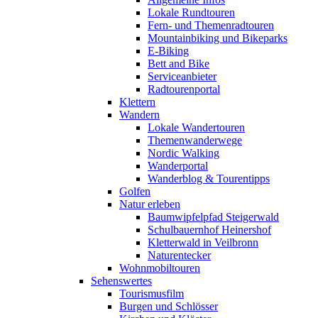
Lokale Rundtouren
Fern- und Themenradtouren
Mountainbiking und Bikeparks
E-Biking
Bett and Bike
Serviceanbieter
Radtourenportal
Klettern
Wandern
Lokale Wandertouren
Themenwanderwege
Nordic Walking
Wanderportal
Wanderblog & Tourentipps
Golfen
Natur erleben
Baumwipfelpfad Steigerwald
Schulbauernhof Heinershof
Kletterwald in Veilbronn
Naturentecker
Wohnmobiltouren
Sehenswertes
Tourismusfilm
Burgen und Schlösser