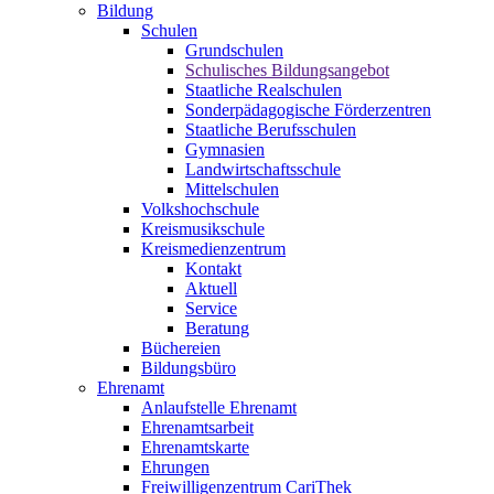
Bildung
Schulen
Grundschulen
Schulisches Bildungsangebot
Staatliche Realschulen
Sonderpädagogische Förderzentren
Staatliche Berufsschulen
Gymnasien
Landwirtschaftsschule
Mittelschulen
Volkshochschule
Kreismusikschule
Kreismedienzentrum
Kontakt
Aktuell
Service
Beratung
Büchereien
Bildungsbüro
Ehrenamt
Anlaufstelle Ehrenamt
Ehrenamtsarbeit
Ehrenamtskarte
Ehrungen
Freiwilligenzentrum CariThek