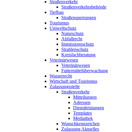
Straßenverkehr
Straßenverkehrsbehörde
Tiefbau
Straßensperrungen
Tourismus
Umweltschutz
Naturschutz
Abfallrecht
Immissionsschutz
Strahlenschutz
Kreisfachberatung
Veterinärwesen
Veterinärwesen
Futtermittelüberwachung
Wasserrecht
Wirtschaft und Tourismus
Zulassungsstelle
Straßenverkehr
Mitteilungen
Adressen
Dienstleistungen
Templates
Mediathek
Wunschkennzeichen
Zulassung Aktuelles