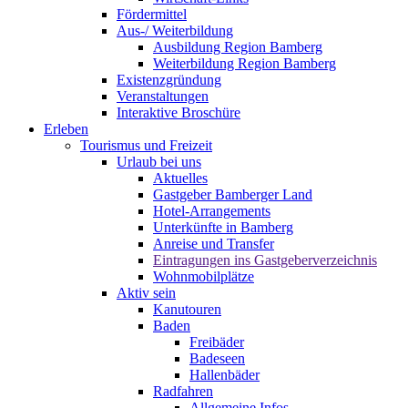
Fördermittel
Aus-/ Weiterbildung
Ausbildung Region Bamberg
Weiterbildung Region Bamberg
Existenzgründung
Veranstaltungen
Interaktive Broschüre
Erleben
Tourismus und Freizeit
Urlaub bei uns
Aktuelles
Gastgeber Bamberger Land
Hotel-Arrangements
Unterkünfte in Bamberg
Anreise und Transfer
Eintragungen ins Gastgeberverzeichnis
Wohnmobilplätze
Aktiv sein
Kanutouren
Baden
Freibäder
Badeseen
Hallenbäder
Radfahren
Allgemeine Infos