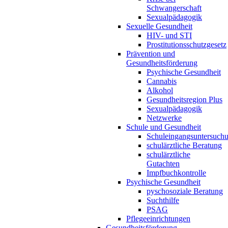
Schwangerschaft
Sexualpädagogik
Sexuelle Gesundheit
HIV- und STI
Prostitutionsschutzgesetz
Prävention und
Gesundheitsförderung
Psychische Gesundheit
Cannabis
Alkohol
Gesundheitsregion Plus
Sexualpädagogik
Netzwerke
Schule und Gesundheit
Schuleingangsuntersuch
schulärztliche Beratung
schulärztliche
Gutachten
Impfbuchkontrolle
Psychische Gesundheit
pyschosoziale Beratung
Suchthilfe
PSAG
Pflegeeinrichtungen
Gesundheitsförderung