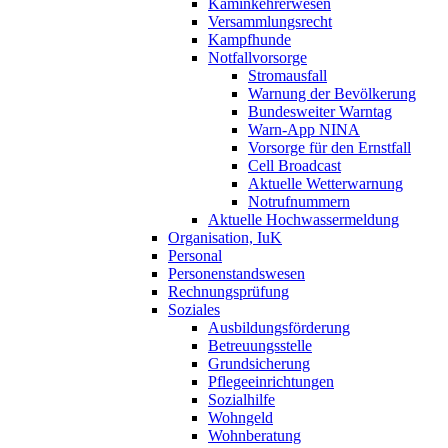
Kaminkehrerwesen
Versammlungsrecht
Kampfhunde
Notfallvorsorge
Stromausfall
Warnung der Bevölkerung
Bundesweiter Warntag
Warn-App NINA
Vorsorge für den Ernstfall
Cell Broadcast
Aktuelle Wetterwarnung
Notrufnummern
Aktuelle Hochwassermeldung
Organisation, IuK
Personal
Personenstandswesen
Rechnungsprüfung
Soziales
Ausbildungsförderung
Betreuungsstelle
Grundsicherung
Pflegeeinrichtungen
Sozialhilfe
Wohngeld
Wohnberatung