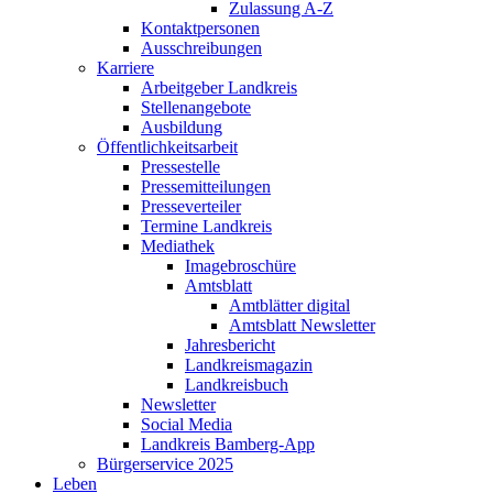
Zulassung A-Z
Kontaktpersonen
Ausschreibungen
Karriere
Arbeitgeber Landkreis
Stellenangebote
Ausbildung
Öffentlichkeitsarbeit
Pressestelle
Pressemitteilungen
Presseverteiler
Termine Landkreis
Mediathek
Imagebroschüre
Amtsblatt
Amtblätter digital
Amtsblatt Newsletter
Jahresbericht
Landkreismagazin
Landkreisbuch
Newsletter
Social Media
Landkreis Bamberg-App
Bürgerservice 2025
Leben