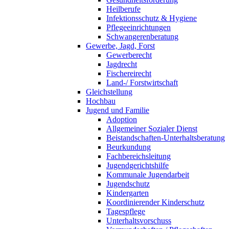
Heilberufe
Infektionsschutz & Hygiene
Pflegeeinrichtungen
Schwangerenberatung
Gewerbe, Jagd, Forst
Gewerberecht
Jagdrecht
Fischereirecht
Land-/ Forstwirtschaft
Gleichstellung
Hochbau
Jugend und Familie
Adoption
Allgemeiner Sozialer Dienst
Beistandschaften-Unterhaltsberatung
Beurkundung
Fachbereichsleitung
Jugendgerichtshilfe
Kommunale Jugendarbeit
Jugendschutz
Kindergarten
Koordinierender Kinderschutz
Tagespflege
Unterhaltsvorschuss