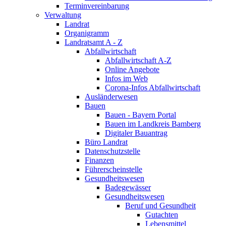
Terminvereinbarung
Verwaltung
Landrat
Organigramm
Landratsamt A - Z
Abfallwirtschaft
Abfallwirtschaft A-Z
Online Angebote
Infos im Web
Corona-Infos Abfallwirtschaft
Ausländerwesen
Bauen
Bauen - Bayern Portal
Bauen im Landkreis Bamberg
Digitaler Bauantrag
Büro Landrat
Datenschutzstelle
Finanzen
Führerscheinstelle
Gesundheitswesen
Badegewässer
Gesundheitswesen
Beruf und Gesundheit
Gutachten
Lebensmittel