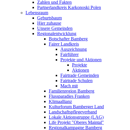
Zahlen und Fakten
Partnerlandkreis Karkonoski Polen
Lebensraum
Geburtsbaum
Hier zuhause
Unsere Gemeinden
Regionalentwicklung
Botschafter Bamberg
Fairer Landkreis
Auszeichnung
Fairführer
Projekte und Aktionen
Projekte
Aktionen
Fairtrade Gemeinden
Fairtrade Schulen
Mach mit
Familienregion Bamberg
Flussparadies Franken
Klimaallianz
Kulturforum Bamberger Land
Landschaftspflegeverband
Lokale Aktionsgruppe (LAG)
Life Projekt "Oberes Maintal"
Regionalkampagne Bamberg