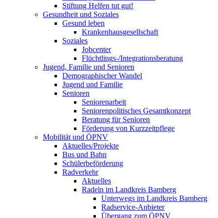
Stiftung Helfen tut gut!
Gesundheit und Soziales
Gesund leben
Krankenhausgesellschaft
Soziales
Jobcenter
Flüchtlings-/Integrationsberatung
Jugend, Familie und Senioren
Demographischer Wandel
Jugend und Familie
Senioren
Seniorenarbeit
Seniorenpolitisches Gesamtkonzept
Beratung für Senioren
Förderung von Kurzzeitpflege
Mobilität und ÖPNV
Aktuelles/Projekte
Bus und Bahn
Schülerbeförderung
Radverkehr
Aktuelles
Radeln im Landkreis Bamberg
Unterwegs im Landkreis Bamberg
Radservice-Anbieter
Übergang zum ÖPNV