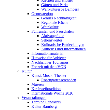
Kirchen und Klöster
Gärten und Parks
Weltkulturerbe Bamberg
Genussregion
Genuss Nachhaltigkeit
Regionale Küche
Weinkultur
Führungen und Pauschalen
Aktivangebote
Sehenswertes
Kulinarische Entdeckungen
Aktuelles und Informationen
Informationsmaterial
Hinweise für Anbieter
Nachhaltiger Tourismus
Freizeit mit dem VGN
Kultur
Kunst, Musik, Theater
Rosengartenserenaden
Museen
Kirchweihtradition
Internationale Woche 2026
Veranstaltungen
Termine Landkreis
Kultur Bamberg