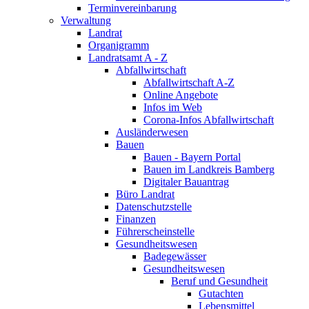
Terminvereinbarung
Verwaltung
Landrat
Organigramm
Landratsamt A - Z
Abfallwirtschaft
Abfallwirtschaft A-Z
Online Angebote
Infos im Web
Corona-Infos Abfallwirtschaft
Ausländerwesen
Bauen
Bauen - Bayern Portal
Bauen im Landkreis Bamberg
Digitaler Bauantrag
Büro Landrat
Datenschutzstelle
Finanzen
Führerscheinstelle
Gesundheitswesen
Badegewässer
Gesundheitswesen
Beruf und Gesundheit
Gutachten
Lebensmittel