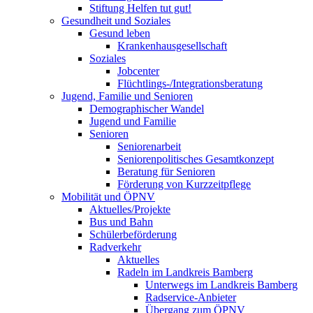
Stiftung Helfen tut gut!
Gesundheit und Soziales
Gesund leben
Krankenhausgesellschaft
Soziales
Jobcenter
Flüchtlings-/Integrationsberatung
Jugend, Familie und Senioren
Demographischer Wandel
Jugend und Familie
Senioren
Seniorenarbeit
Seniorenpolitisches Gesamtkonzept
Beratung für Senioren
Förderung von Kurzzeitpflege
Mobilität und ÖPNV
Aktuelles/Projekte
Bus und Bahn
Schülerbeförderung
Radverkehr
Aktuelles
Radeln im Landkreis Bamberg
Unterwegs im Landkreis Bamberg
Radservice-Anbieter
Übergang zum ÖPNV