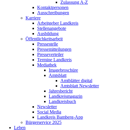
Zulassung A-Z
Kontaktpersonen
Ausschreibungen
Karriere
Arbeitgeber Landkreis
Stellenangebote
Ausbildung
Öffentlichkeitsarbeit
Pressestelle
Pressemitteilungen
Presseverteiler
Termine Landkreis
Mediathek
Imagebroschüre
Amtsblatt
Amtblätter digital
Amtsblatt Newsletter
Jahresbericht
Landkreismagazin
Landkreisbuch
Newsletter
Social Media
Landkreis Bamberg-App
Bürgerservice 2025
Leben