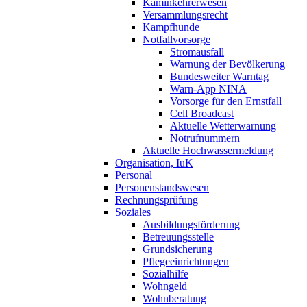
Kaminkehrerwesen
Versammlungsrecht
Kampfhunde
Notfallvorsorge
Stromausfall
Warnung der Bevölkerung
Bundesweiter Warntag
Warn-App NINA
Vorsorge für den Ernstfall
Cell Broadcast
Aktuelle Wetterwarnung
Notrufnummern
Aktuelle Hochwassermeldung
Organisation, IuK
Personal
Personenstandswesen
Rechnungsprüfung
Soziales
Ausbildungsförderung
Betreuungsstelle
Grundsicherung
Pflegeeinrichtungen
Sozialhilfe
Wohngeld
Wohnberatung