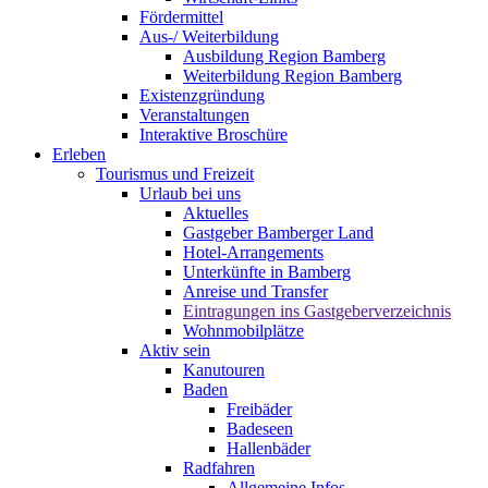
Fördermittel
Aus-/ Weiterbildung
Ausbildung Region Bamberg
Weiterbildung Region Bamberg
Existenzgründung
Veranstaltungen
Interaktive Broschüre
Erleben
Tourismus und Freizeit
Urlaub bei uns
Aktuelles
Gastgeber Bamberger Land
Hotel-Arrangements
Unterkünfte in Bamberg
Anreise und Transfer
Eintragungen ins Gastgeberverzeichnis
Wohnmobilplätze
Aktiv sein
Kanutouren
Baden
Freibäder
Badeseen
Hallenbäder
Radfahren
Allgemeine Infos