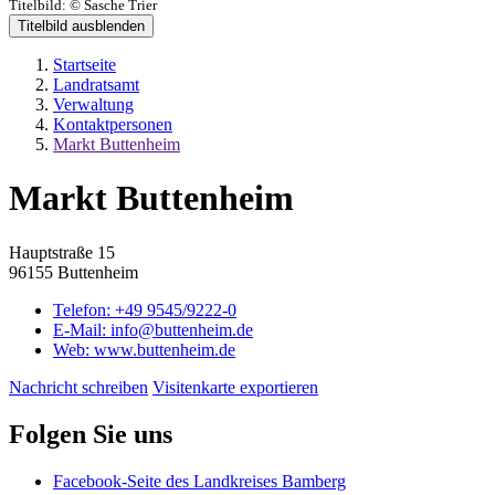
Titelbild:
© Sasche Trier
Titelbild ausblenden
Startseite
Landratsamt
Verwaltung
Kontaktpersonen
Markt Buttenheim
Markt Buttenheim
Hauptstraße 15
96155 Buttenheim
Telefon:
+49 9545/9222-0
E-Mail:
info@buttenheim.de
Web:
www.buttenheim.de
Nachricht schreiben
Visitenkarte exportieren
Folgen Sie uns
Facebook-Seite des Landkreises Bamberg