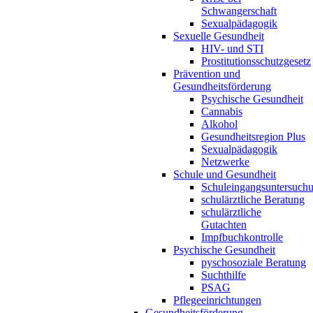
Schwangerschaft
Sexualpädagogik
Sexuelle Gesundheit
HIV- und STI
Prostitutionsschutzgesetz
Prävention und
Gesundheitsförderung
Psychische Gesundheit
Cannabis
Alkohol
Gesundheitsregion Plus
Sexualpädagogik
Netzwerke
Schule und Gesundheit
Schuleingangsuntersuch
schulärztliche Beratung
schulärztliche
Gutachten
Impfbuchkontrolle
Psychische Gesundheit
pyschosoziale Beratung
Suchthilfe
PSAG
Pflegeeinrichtungen
Gesundheitsförderung