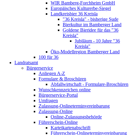
WIR Bamberg-Forchheim GmbH
Europäisches Kulturerbe-Siegel
Landkreisbier 36 Kreisla
"36 Kreisla" - bisherige Sude
Bierkultur im Bamberger Land
Goldene Bieridee für das "36
Kreisla"
Jubiläum - 10 Jahre "36
Kreisla"
Öko-Modellregion Bamberger Land
100 für 36
Landratsamt
Bürgerservice
Anliegen A-Z
Formulare & Broschüren
Abfallwirtschaft - Formulare-Broschüren
Wunschkennzeichen online
Bürgerservice-Portal
Umfragen
Zulassung-Onlineterminvereinbarung
Zulassung-Online
Online-Zulassungsbehörde
Führerschein-Online
Karteikartenabschrift
Führerschein-Onlineterminvereinbarung