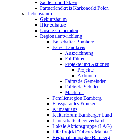
Zahlen und Fakten
Partnerlandkreis Karkonoski Polen
Lebensraum
Geburtsbaum
Hier zuhause
Unsere Gemeinden
Regionalentwicklung
Botschafter Bamberg
Fairer Landkreis
Auszeichnung
Fairführer
Projekte und Aktionen
Projekte
Aktionen
Fairtrade Gemeinden
Fairtrade Schulen
Mach mit
Familienregion Bamberg
Flussparadies Franken
Klimaallianz
Kulturforum Bamberger Land
Landschaftspflegeverband
Lokale Aktionsgruppe (LAG)
Life Projekt "Oberes Maintal"
Regionalkampagne Bamberg