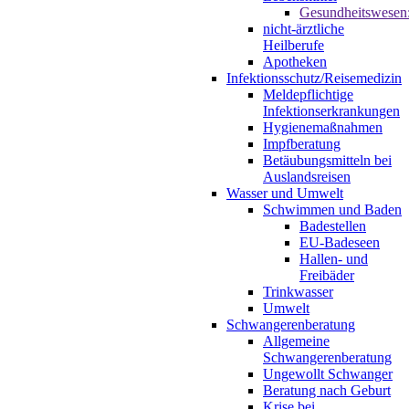
Gesundheitswesen
nicht-ärztliche
Heilberufe
Apotheken
Infektionsschutz/Reisemedizin
Meldepflichtige
Infektionserkrankungen
Hygienemaßnahmen
Impfberatung
Betäubungsmitteln bei
Auslandsreisen
Wasser und Umwelt
Schwimmen und Baden
Badestellen
EU-Badeseen
Hallen- und
Freibäder
Trinkwasser
Umwelt
Schwangerenberatung
Allgemeine
Schwangerenberatung
Ungewollt Schwanger
Beratung nach Geburt
Krise bei