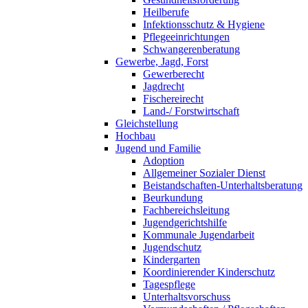
Heilberufe
Infektionsschutz & Hygiene
Pflegeeinrichtungen
Schwangerenberatung
Gewerbe, Jagd, Forst
Gewerberecht
Jagdrecht
Fischereirecht
Land-/ Forstwirtschaft
Gleichstellung
Hochbau
Jugend und Familie
Adoption
Allgemeiner Sozialer Dienst
Beistandschaften-Unterhaltsberatung
Beurkundung
Fachbereichsleitung
Jugendgerichtshilfe
Kommunale Jugendarbeit
Jugendschutz
Kindergarten
Koordinierender Kinderschutz
Tagespflege
Unterhaltsvorschuss