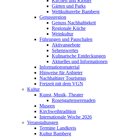
Kirchen und Klöster
Gärten und Parks
Weltkulturerbe Bamberg
Genussregion
Genuss Nachhaltigkeit
Regionale Küche
Weinkultur
Führungen und Pauschalen
Aktivangebote
Sehenswertes
Kulinarische Entdeckungen
Aktuelles und Informationen
Informationsmaterial
Hinweise für Anbieter
Nachhaltiger Tourismus
Freizeit mit dem VGN
Kultur
Kunst, Musik, Theater
Rosengartenserenaden
Museen
Kirchweihtradition
Internationale Woche 2026
Veranstaltungen
Termine Landkreis
Kultur Bamberg