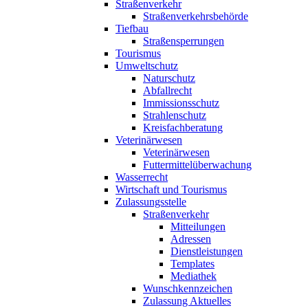
Straßenverkehr
Straßenverkehrsbehörde
Tiefbau
Straßensperrungen
Tourismus
Umweltschutz
Naturschutz
Abfallrecht
Immissionsschutz
Strahlenschutz
Kreisfachberatung
Veterinärwesen
Veterinärwesen
Futtermittelüberwachung
Wasserrecht
Wirtschaft und Tourismus
Zulassungsstelle
Straßenverkehr
Mitteilungen
Adressen
Dienstleistungen
Templates
Mediathek
Wunschkennzeichen
Zulassung Aktuelles