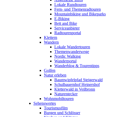
Lokale Rundtouren
Fern- und Themenradtouren
Mountainbiking und Bikeparks
E-Biking
Bett and Bike
Serviceanbieter
Radtourenportal
Klettern
Wandern
Lokale Wandertouren
Themenwanderwege
Nordic Walking
Wanderportal
Wanderblog & Tourentipps
Golfen
Natur erleben
Baumwipfelpfad Steigerwald
Schulbauernhof Heinershof
Kletterwald in Veilbronn
Naturentecker
Wohnmobiltouren
Sehenswertes
Tourismusfilm
Burgen und Schlösser