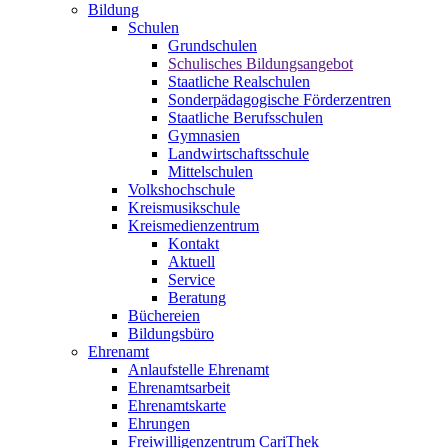
Bildung
Schulen
Grundschulen
Schulisches Bildungsangebot
Staatliche Realschulen
Sonderpädagogische Förderzentren
Staatliche Berufsschulen
Gymnasien
Landwirtschaftsschule
Mittelschulen
Volkshochschule
Kreismusikschule
Kreismedienzentrum
Kontakt
Aktuell
Service
Beratung
Büchereien
Bildungsbüro
Ehrenamt
Anlaufstelle Ehrenamt
Ehrenamtsarbeit
Ehrenamtskarte
Ehrungen
Freiwilligenzentrum CariThek