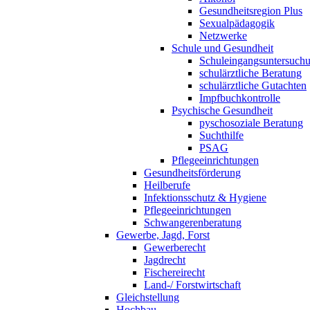
Gesundheitsregion Plus
Sexualpädagogik
Netzwerke
Schule und Gesundheit
Schuleingangsuntersuch
schulärztliche Beratung
schulärztliche Gutachten
Impfbuchkontrolle
Psychische Gesundheit
pyschosoziale Beratung
Suchthilfe
PSAG
Pflegeeinrichtungen
Gesundheitsförderung
Heilberufe
Infektionsschutz & Hygiene
Pflegeeinrichtungen
Schwangerenberatung
Gewerbe, Jagd, Forst
Gewerberecht
Jagdrecht
Fischereirecht
Land-/ Forstwirtschaft
Gleichstellung
Hochbau