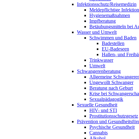
Infektionsschutz/Reisemedizin
Meldepflichtige Infektio
Hygienemaßnahmen
Impfberatung
Betäubungsmitteln bei Au
Wasser und Umwelt
Schwimmen und Baden
Badestellen
EU-Badeseen
Hallen- und Freibä
Trinkwasser
Umwelt
Schwangerenberatung
Allgemeine Schwangeren
Ungewollt Schwanger
Beratung nach Geburt
Krise bei Schwangerscha
Sexualpädagogik
Sexuelle Gesundheit
HIV- und STI
Prostitutionsschutzgesetz
Prävention und Gesundheitsför
Psychische Gesundheit
Cannabis
Alkohol