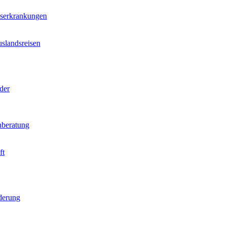
nserkrankungen
slandsreisen
der
beratung
ft
derung