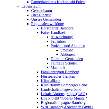
Partnerlandkreis Karkonoski Polen
Lebensraum
Geburtsbaum
Hier zuhause
Unsere Gemeinden
Regionalentwicklung
Botschafter Bamberg
Fairer Landkreis
Auszeichnung
Fairführer
Projekte und Aktionen
Projekte
Aktionen
Fairtrade Gemeinden
Fairtrade Schulen
Mach mit
Familienregion Bamberg
Flussparadies Franken
Klimaallianz
Kulturforum Bamberger Land
Landschaftspflegeverband
Lokale Aktionsgruppe (LAG)
Life Projekt "Oberes Maintal"
Regionalkampagne Bamberg
WIR Bamberg-Forchheim GmbH