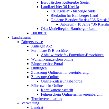
Europäisches Kulturerbe-Siegel
Landkreisbier 36 Kreisla
"36 Kreisla" - bisherige Sude
Bierkultur im Bamberger Land
Goldene Bieridee für das "36 Kreisla
Jubiläum - 10 Jahre "36 Kreisla
Öko-Modellregion Bamberger Land
100 für 36
Landratsamt
Bürgerservice
Anliegen A-Z
Formulare & Broschüren
Abfallwirtschaft - Formulare-Broschüren
Wunschkennzeichen online
Bürgerservice-Portal
Umfragen
Zulassung-Onlineterminvereinbarung
Zulassung-Online
Online-Zulassungsbehörde
Führerschein-Online
Karteikartenabschrift
Führerschein-Onlineterminvereinbarung
Terminvereinbarung
Verwaltung
Landrat