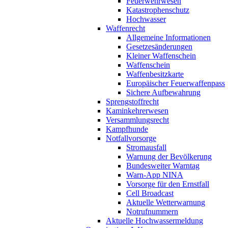
Feuerwehrwesen
Katastrophenschutz
Hochwasser
Waffenrecht
Allgemeine Informationen
Gesetzesänderungen
Kleiner Waffenschein
Waffenschein
Waffenbesitzkarte
Europäischer Feuerwaffenpass
Sichere Aufbewahrung
Sprengstoffrecht
Kaminkehrerwesen
Versammlungsrecht
Kampfhunde
Notfallvorsorge
Stromausfall
Warnung der Bevölkerung
Bundesweiter Warntag
Warn-App NINA
Vorsorge für den Ernstfall
Cell Broadcast
Aktuelle Wetterwarnung
Notrufnummern
Aktuelle Hochwassermeldung