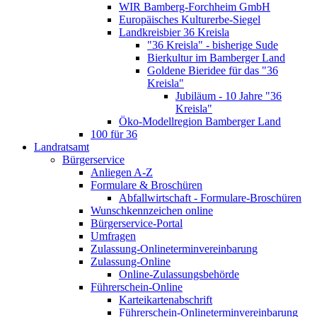
WIR Bamberg-Forchheim GmbH
Europäisches Kulturerbe-Siegel
Landkreisbier 36 Kreisla
"36 Kreisla" - bisherige Sude
Bierkultur im Bamberger Land
Goldene Bieridee für das "36
Kreisla"
Jubiläum - 10 Jahre "36
Kreisla"
Öko-Modellregion Bamberger Land
100 für 36
Landratsamt
Bürgerservice
Anliegen A-Z
Formulare & Broschüren
Abfallwirtschaft - Formulare-Broschüren
Wunschkennzeichen online
Bürgerservice-Portal
Umfragen
Zulassung-Onlineterminvereinbarung
Zulassung-Online
Online-Zulassungsbehörde
Führerschein-Online
Karteikartenabschrift
Führerschein-Onlineterminvereinbarung