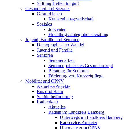
Stiftung Helfen tut gut!
Gesundheit und Soziales
Gesund leben
Krankenhausgesellschaft
Soziales
Jobcenter
Flüchtlings-/Integrationsberatung
Jugend, Familie und Senioren
Demographischer Wandel
Jugend und Familie
Senioren
Seniorenarbeit
Seniorenpolitisches Gesamtkonzept
Beratung für Senioren
Förderung von Kurzzeitpflege
Mobilität und ÖPNV
Aktuelles/Projekte
Bus und Bahn
Schülerbeförderung
Radverkehr
Aktuelles
Radeln im Landkreis Bamberg
Unterwegs im Landkreis Bamberg
Radservice-Anbieter
Übergang zum ÖPNV