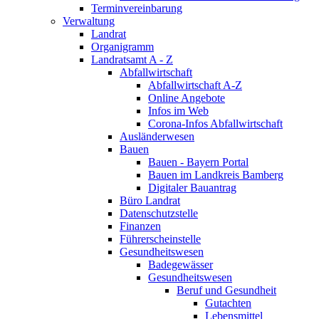
Terminvereinbarung
Verwaltung
Landrat
Organigramm
Landratsamt A - Z
Abfallwirtschaft
Abfallwirtschaft A-Z
Online Angebote
Infos im Web
Corona-Infos Abfallwirtschaft
Ausländerwesen
Bauen
Bauen - Bayern Portal
Bauen im Landkreis Bamberg
Digitaler Bauantrag
Büro Landrat
Datenschutzstelle
Finanzen
Führerscheinstelle
Gesundheitswesen
Badegewässer
Gesundheitswesen
Beruf und Gesundheit
Gutachten
Lebensmittel