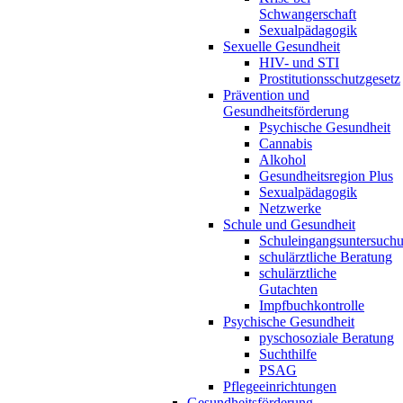
Schwangerschaft
Sexualpädagogik
Sexuelle Gesundheit
HIV- und STI
Prostitutionsschutzgesetz
Prävention und
Gesundheitsförderung
Psychische Gesundheit
Cannabis
Alkohol
Gesundheitsregion Plus
Sexualpädagogik
Netzwerke
Schule und Gesundheit
Schuleingangsuntersuch
schulärztliche Beratung
schulärztliche
Gutachten
Impfbuchkontrolle
Psychische Gesundheit
pyschosoziale Beratung
Suchthilfe
PSAG
Pflegeeinrichtungen
Gesundheitsförderung