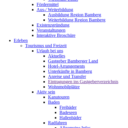
Fördermittel
Aus-/ Weiterbildung
Ausbildung Region Bamberg
Weiterbildung Region Bamberg
Existenzgründung
Veranstaltungen
Interaktive Broschüre
Erleben
Tourismus und Freizeit
Urlaub bei uns
Aktuelles
Gastgeber Bamberger Land
Hotel-Arrangements
Unterkünfte in Bamberg
Anreise und Transfer
Eintragungen ins Gastgeberverzeichnis
Wohnmobilplätze
Aktiv sein
Kanutouren
Baden
Freibäder
Badeseen
Hallenbäder
Radfahren
Allgemeine Infos