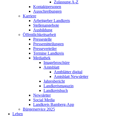
Zulassung A-Z
Kontaktpersonen
Ausschreibungen
Karriere
Arbeitgeber Landkreis
Stellenangebote
Ausbildung
Öffentlichkeitsarbeit
Pressestelle
Pressemitteilungen
Presseverteiler
Termine Landkreis
Mediathek
Imagebroschüre
Amtsblatt
Amtblätter digital
Amtsblatt Newsletter
Jahresbericht
Landkreismagazin
Landkreisbuch
Newsletter
Social Media
Landkreis Bamberg-App
Bürgerservice 2025
Leben