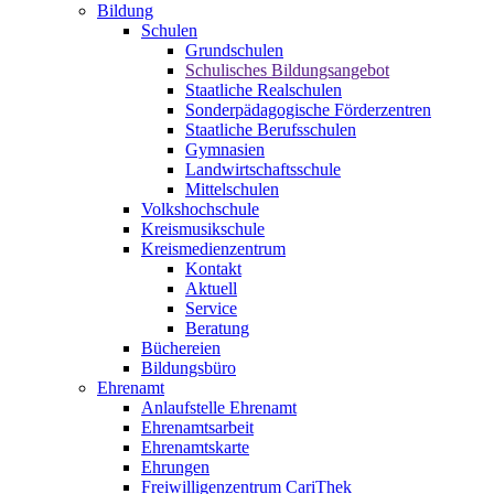
Bildung
Schulen
Grundschulen
Schulisches Bildungsangebot
Staatliche Realschulen
Sonderpädagogische Förderzentren
Staatliche Berufsschulen
Gymnasien
Landwirtschaftsschule
Mittelschulen
Volkshochschule
Kreismusikschule
Kreismedienzentrum
Kontakt
Aktuell
Service
Beratung
Büchereien
Bildungsbüro
Ehrenamt
Anlaufstelle Ehrenamt
Ehrenamtsarbeit
Ehrenamtskarte
Ehrungen
Freiwilligenzentrum CariThek