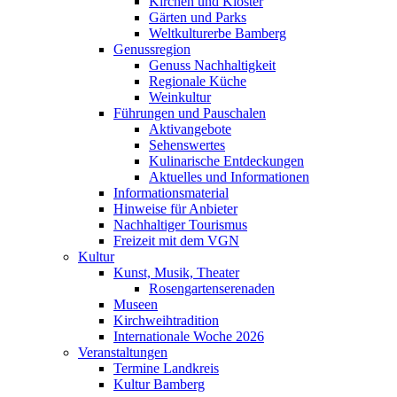
Kirchen und Klöster
Gärten und Parks
Weltkulturerbe Bamberg
Genussregion
Genuss Nachhaltigkeit
Regionale Küche
Weinkultur
Führungen und Pauschalen
Aktivangebote
Sehenswertes
Kulinarische Entdeckungen
Aktuelles und Informationen
Informationsmaterial
Hinweise für Anbieter
Nachhaltiger Tourismus
Freizeit mit dem VGN
Kultur
Kunst, Musik, Theater
Rosengartenserenaden
Museen
Kirchweihtradition
Internationale Woche 2026
Veranstaltungen
Termine Landkreis
Kultur Bamberg