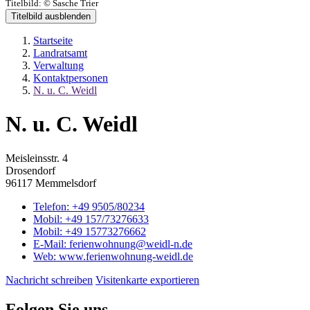
Titelbild:
© Sasche Trier
Titelbild ausblenden
Startseite
Landratsamt
Verwaltung
Kontaktpersonen
N. u. C. Weidl
N. u. C. Weidl
Meisleinsstr. 4
Drosendorf
96117 Memmelsdorf
Telefon:
+49 9505/80234
Mobil:
+49 157/73276633
Mobil:
+49 15773276662
E-Mail:
ferienwohnung@weidl-n.de
Web:
www.ferienwohnung-weidl.de
Nachricht schreiben
Visitenkarte exportieren
Folgen Sie uns