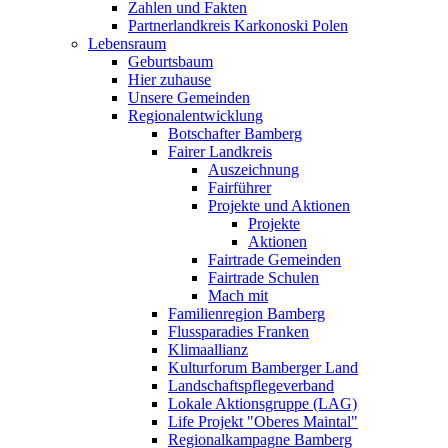
Zahlen und Fakten
Partnerlandkreis Karkonoski Polen
Lebensraum
Geburtsbaum
Hier zuhause
Unsere Gemeinden
Regionalentwicklung
Botschafter Bamberg
Fairer Landkreis
Auszeichnung
Fairführer
Projekte und Aktionen
Projekte
Aktionen
Fairtrade Gemeinden
Fairtrade Schulen
Mach mit
Familienregion Bamberg
Flussparadies Franken
Klimaallianz
Kulturforum Bamberger Land
Landschaftspflegeverband
Lokale Aktionsgruppe (LAG)
Life Projekt "Oberes Maintal"
Regionalkampagne Bamberg