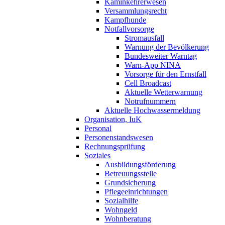
Kaminkehrerwesen
Versammlungsrecht
Kampfhunde
Notfallvorsorge
Stromausfall
Warnung der Bevölkerung
Bundesweiter Warntag
Warn-App NINA
Vorsorge für den Ernstfall
Cell Broadcast
Aktuelle Wetterwarnung
Notrufnummern
Aktuelle Hochwassermeldung
Organisation, IuK
Personal
Personenstandswesen
Rechnungsprüfung
Soziales
Ausbildungsförderung
Betreuungsstelle
Grundsicherung
Pflegeeinrichtungen
Sozialhilfe
Wohngeld
Wohnberatung