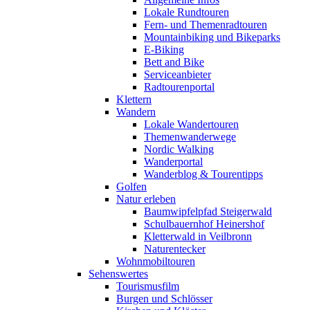
Lokale Rundtouren
Fern- und Themenradtouren
Mountainbiking und Bikeparks
E-Biking
Bett and Bike
Serviceanbieter
Radtourenportal
Klettern
Wandern
Lokale Wandertouren
Themenwanderwege
Nordic Walking
Wanderportal
Wanderblog & Tourentipps
Golfen
Natur erleben
Baumwipfelpfad Steigerwald
Schulbauernhof Heinershof
Kletterwald in Veilbronn
Naturentecker
Wohnmobiltouren
Sehenswertes
Tourismusfilm
Burgen und Schlösser