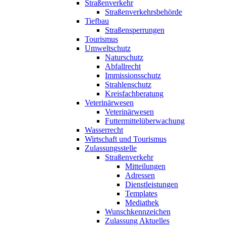
Straßenverkehr
Straßenverkehrsbehörde
Tiefbau
Straßensperrungen
Tourismus
Umweltschutz
Naturschutz
Abfallrecht
Immissionsschutz
Strahlenschutz
Kreisfachberatung
Veterinärwesen
Veterinärwesen
Futtermittelüberwachung
Wasserrecht
Wirtschaft und Tourismus
Zulassungsstelle
Straßenverkehr
Mitteilungen
Adressen
Dienstleistungen
Templates
Mediathek
Wunschkennzeichen
Zulassung Aktuelles