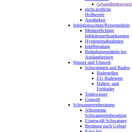
Gesundheitswesen
nicht-ärztliche
Heilberufe
Apotheken
Infektionsschutz/Reisemedizin
Meldepflichtige
Infektionserkrankungen
Hygienemaßnahmen
Impfberatung
Betäubungsmitteln bei
Auslandsreisen
Wasser und Umwelt
Schwimmen und Baden
Badestellen
EU-Badeseen
Hallen- und
Freibäder
Trinkwasser
Umwelt
Schwangerenberatung
Allgemeine
Schwangerenberatung
Ungewollt Schwanger
Beratung nach Geburt
Krise bei