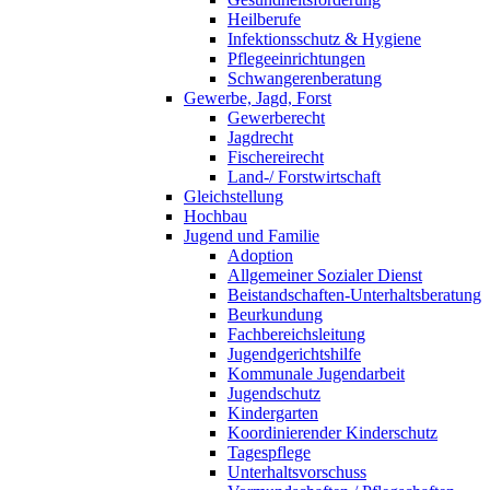
Heilberufe
Infektionsschutz & Hygiene
Pflegeeinrichtungen
Schwangerenberatung
Gewerbe, Jagd, Forst
Gewerberecht
Jagdrecht
Fischereirecht
Land-/ Forstwirtschaft
Gleichstellung
Hochbau
Jugend und Familie
Adoption
Allgemeiner Sozialer Dienst
Beistandschaften-Unterhaltsberatung
Beurkundung
Fachbereichsleitung
Jugendgerichtshilfe
Kommunale Jugendarbeit
Jugendschutz
Kindergarten
Koordinierender Kinderschutz
Tagespflege
Unterhaltsvorschuss