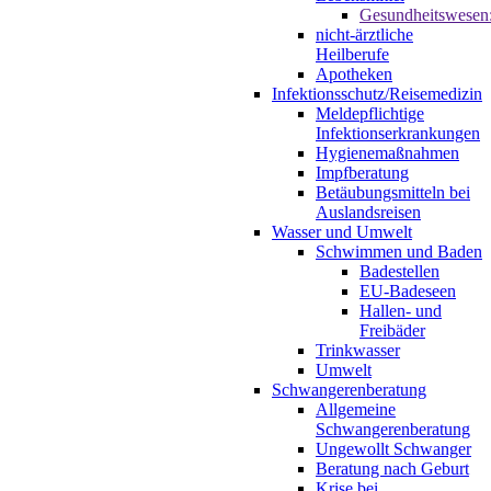
Gesundheitswesen
nicht-ärztliche
Heilberufe
Apotheken
Infektionsschutz/Reisemedizin
Meldepflichtige
Infektionserkrankungen
Hygienemaßnahmen
Impfberatung
Betäubungsmitteln bei
Auslandsreisen
Wasser und Umwelt
Schwimmen und Baden
Badestellen
EU-Badeseen
Hallen- und
Freibäder
Trinkwasser
Umwelt
Schwangerenberatung
Allgemeine
Schwangerenberatung
Ungewollt Schwanger
Beratung nach Geburt
Krise bei