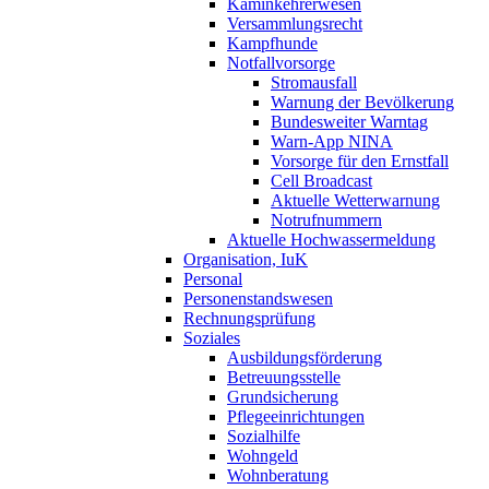
Kaminkehrerwesen
Versammlungsrecht
Kampfhunde
Notfallvorsorge
Stromausfall
Warnung der Bevölkerung
Bundesweiter Warntag
Warn-App NINA
Vorsorge für den Ernstfall
Cell Broadcast
Aktuelle Wetterwarnung
Notrufnummern
Aktuelle Hochwassermeldung
Organisation, IuK
Personal
Personenstandswesen
Rechnungsprüfung
Soziales
Ausbildungsförderung
Betreuungsstelle
Grundsicherung
Pflegeeinrichtungen
Sozialhilfe
Wohngeld
Wohnberatung