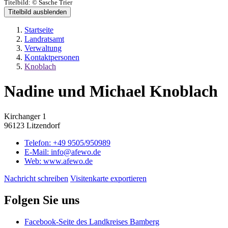
Titelbild:
© Sasche Trier
Titelbild ausblenden
Startseite
Landratsamt
Verwaltung
Kontaktpersonen
Knoblach
Nadine und Michael Knoblach
Kirchanger 1
96123 Litzendorf
Telefon:
+49 9505/950989
E-Mail:
info@afewo.de
Web:
www.afewo.de
Nachricht schreiben
Visitenkarte exportieren
Folgen Sie uns
Facebook-Seite des Landkreises Bamberg