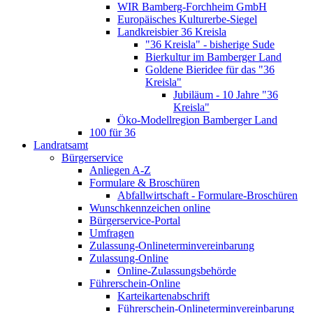
WIR Bamberg-Forchheim GmbH
Europäisches Kulturerbe-Siegel
Landkreisbier 36 Kreisla
"36 Kreisla" - bisherige Sude
Bierkultur im Bamberger Land
Goldene Bieridee für das "36
Kreisla"
Jubiläum - 10 Jahre "36
Kreisla"
Öko-Modellregion Bamberger Land
100 für 36
Landratsamt
Bürgerservice
Anliegen A-Z
Formulare & Broschüren
Abfallwirtschaft - Formulare-Broschüren
Wunschkennzeichen online
Bürgerservice-Portal
Umfragen
Zulassung-Onlineterminvereinbarung
Zulassung-Online
Online-Zulassungsbehörde
Führerschein-Online
Karteikartenabschrift
Führerschein-Onlineterminvereinbarung