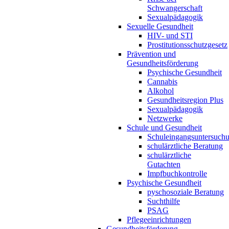
Schwangerschaft
Sexualpädagogik
Sexuelle Gesundheit
HIV- und STI
Prostitutionsschutzgesetz
Prävention und
Gesundheitsförderung
Psychische Gesundheit
Cannabis
Alkohol
Gesundheitsregion Plus
Sexualpädagogik
Netzwerke
Schule und Gesundheit
Schuleingangsuntersuch
schulärztliche Beratung
schulärztliche
Gutachten
Impfbuchkontrolle
Psychische Gesundheit
pyschosoziale Beratung
Suchthilfe
PSAG
Pflegeeinrichtungen
Gesundheitsförderung