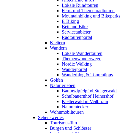
Lokale Rundtouren
Fern- und Themenradtouren
Mountainbiking und Bikeparks
E-Biking
Bett and Bike
Serviceanbieter
Radtourenportal
Klettern
Wandern
Lokale Wandertouren
Themenwanderwege
Nordic Walking
Wanderportal
Wanderblog & Tourentipps
Golfen
Natur erleben
Baumwipfelpfad Steigerwald
Schulbauernhof Heinershof
Kletterwald in Veilbronn
Naturentecker
Wohnmobiltouren
Sehenswertes
Tourismusfilm
Burgen und Schlösser