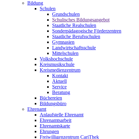
Bildung
Schulen
Grundschulen
Schulisches Bildungsangebot
Staatliche Realschulen
Sonderpädagogische Förderzentren
Staatliche Berufsschulen
Gymnasien
Landwirtschaftsschule
Mittelschulen
Volkshochschule
Kreismusikschule
Kreismedienzentrum
Kontakt
Aktuell
Service
Beratung
Büchereien
Bildungsbüro
Ehrenamt
Anlaufstelle Ehrenamt
Ehrenamtsarbeit
Ehrenamtskarte
Ehrungen
Freiwilligenzentrum CariThek