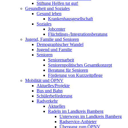
Stiftung Helfen tut gut!
Gesundheit und Soziales
Gesund leben
Krankenhausgesellschaft
Soziales
Jobcenter
Flüchtlings-/Integrationsberatung
Jugend, Familie und Senioren
Demographischer Wandel
Jugend und Familie
Senioren
Seniorenarbeit
Seniorenpolitisches Gesamtkonzept
Beratung für Senioren
Förderung von Kurzzeitpflege
Mobilität und ÖPNV
Aktuelles/Projekte
Bus und Bahn
Schülerbeförderung
Radverkehr
Aktuelles
Radeln im Landkreis Bamberg
Unterwegs im Landkreis Bamberg
Radservice-Anbieter
Übergang zum ÖPNV