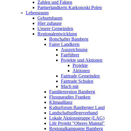
Zahlen und Fakten
Partnerlandkreis Karkonoski Polen
Lebensraum
Geburtsbaum
Hier zuhause
Unsere Gemeinden
Regionalentwicklung
Botschafter Bamberg
Fairer Landkreis
Auszeichnung
Fairführer
Projekte und Aktionen
Projekte
Aktionen
Fairtrade Gemeinden
Fairtrade Schulen
Mach mit
Familienregion Bamberg
Flussparadies Franken
Klimaallianz
Kulturforum Bamberger Land
Landschaftspflegeverband
Lokale Aktionsgruppe (LAG)
Life Projekt "Oberes Maintal"
Regionalkampagne Bamberg