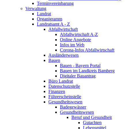
Terminvereinbarung
Verwaltung
Landrat
Organigramm
Landratsamt A - Z
Abfallwirtschaft
Abfallwirtschaft A-Z
Online Angebote
Infos im Web
Corona-Infos Abfallwirtschaft
Ausländerwesen
Bauen
Bauen - Bayern Portal
Bauen im Landkreis Bamberg
Digitaler Bauantrag
Büro Landrat
Datenschutzstelle
Finanzen
Führerscheinstelle
Gesundheitswesen
Badegewässer
Gesundheitswesen
Beruf und Gesundheit
Gutachten
Lebensmittel