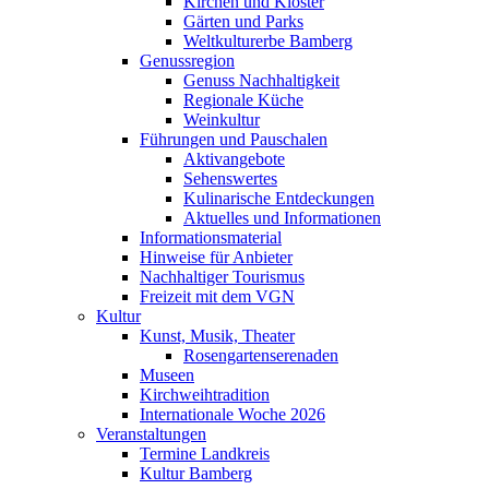
Kirchen und Klöster
Gärten und Parks
Weltkulturerbe Bamberg
Genussregion
Genuss Nachhaltigkeit
Regionale Küche
Weinkultur
Führungen und Pauschalen
Aktivangebote
Sehenswertes
Kulinarische Entdeckungen
Aktuelles und Informationen
Informationsmaterial
Hinweise für Anbieter
Nachhaltiger Tourismus
Freizeit mit dem VGN
Kultur
Kunst, Musik, Theater
Rosengartenserenaden
Museen
Kirchweihtradition
Internationale Woche 2026
Veranstaltungen
Termine Landkreis
Kultur Bamberg