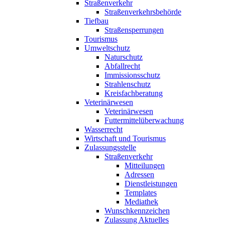
Straßenverkehr
Straßenverkehrsbehörde
Tiefbau
Straßensperrungen
Tourismus
Umweltschutz
Naturschutz
Abfallrecht
Immissionsschutz
Strahlenschutz
Kreisfachberatung
Veterinärwesen
Veterinärwesen
Futtermittelüberwachung
Wasserrecht
Wirtschaft und Tourismus
Zulassungsstelle
Straßenverkehr
Mitteilungen
Adressen
Dienstleistungen
Templates
Mediathek
Wunschkennzeichen
Zulassung Aktuelles