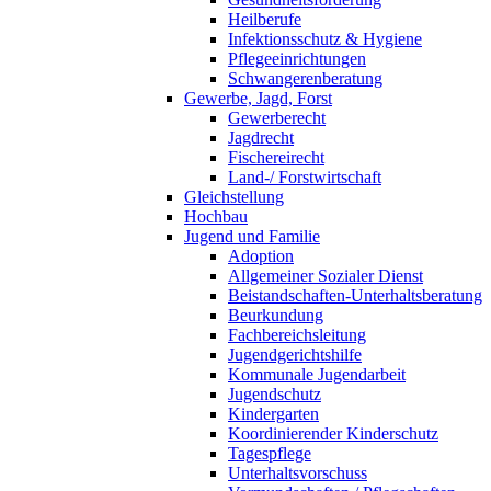
Heilberufe
Infektionsschutz & Hygiene
Pflegeeinrichtungen
Schwangerenberatung
Gewerbe, Jagd, Forst
Gewerberecht
Jagdrecht
Fischereirecht
Land-/ Forstwirtschaft
Gleichstellung
Hochbau
Jugend und Familie
Adoption
Allgemeiner Sozialer Dienst
Beistandschaften-Unterhaltsberatung
Beurkundung
Fachbereichsleitung
Jugendgerichtshilfe
Kommunale Jugendarbeit
Jugendschutz
Kindergarten
Koordinierender Kinderschutz
Tagespflege
Unterhaltsvorschuss