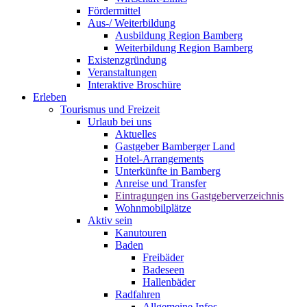
Fördermittel
Aus-/ Weiterbildung
Ausbildung Region Bamberg
Weiterbildung Region Bamberg
Existenzgründung
Veranstaltungen
Interaktive Broschüre
Erleben
Tourismus und Freizeit
Urlaub bei uns
Aktuelles
Gastgeber Bamberger Land
Hotel-Arrangements
Unterkünfte in Bamberg
Anreise und Transfer
Eintragungen ins Gastgeberverzeichnis
Wohnmobilplätze
Aktiv sein
Kanutouren
Baden
Freibäder
Badeseen
Hallenbäder
Radfahren
Allgemeine Infos