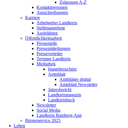
Zulassung A-Z
Kontaktpersonen
Ausschreibungen
Karriere
Arbeitgeber Landkreis
Stellenangebote
Ausbildung
Öffentlichkeitsarbeit
Pressestelle
Pressemitteilungen
Presseverteiler
Termine Landkreis
Mediathek
Imagebroschüre
Amtsblatt
Amtblätter digital
Amtsblatt Newsletter
Jahresbericht
Landkreismagazin
Landkreisbuch
Newsletter
Social Media
Landkreis Bamberg-App
Bürgerservice 2025
Leben