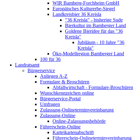
WIR Bamberg-Forchheim GmbH
Europäisches Kulturerbe-Siegel
Landkreisbier 36 Kreisla
"36 Kreisla" - bisherige Sude
Bierkultur im Bamberger Land
Goldene Bieridee für das "36
Kreisla"
Jubiläum - 10 Jahre "36
Kreisla"
Öko-Modellregion Bamberger Land
100 für 36
Landratsamt
Bürgerservice
Anliegen A-Z
Formulare & Broschüren
Abfallwirtschaft - Formulare-Broschüren
Wunschkennzeichen online
Bürgerservice-Portal
Umfragen
Zulassung-Onlineterminvereinbarung
Zulassung-Online
Online-Zulassungsbehörde
Führerschein-Online
Karteikartenabschrift
Führerschein-Onlineterminvereinbarung