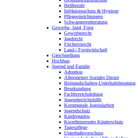
Heilberufe
Infektionsschutz & Hygiene
Pflegeeinrichtungen
Schwangerenberatung
Gewerbe, Jagd, Forst
Gewerberecht
Jagdrecht
Fischereirecht
Land-/ Forstwirtschaft
Gleichstellung
Hochbau
Jugend und Familie
Adoption
Allgemeiner Sozialer Dienst
Beistandschaften-Unterhaltsberatung
Beurkundung
Fachbereichsleitung
Jugendgerichtshilfe
Kommunale Jugendarbeit
Jugendschutz
Kindergarten
Koordinierender Kinderschutz
Tagespflege
Unterhaltsvorschuss