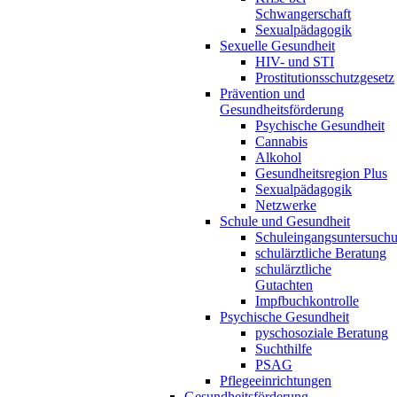
Schwangerschaft
Sexualpädagogik
Sexuelle Gesundheit
HIV- und STI
Prostitutionsschutzgesetz
Prävention und
Gesundheitsförderung
Psychische Gesundheit
Cannabis
Alkohol
Gesundheitsregion Plus
Sexualpädagogik
Netzwerke
Schule und Gesundheit
Schuleingangsuntersuch
schulärztliche Beratung
schulärztliche
Gutachten
Impfbuchkontrolle
Psychische Gesundheit
pyschosoziale Beratung
Suchthilfe
PSAG
Pflegeeinrichtungen
Gesundheitsförderung