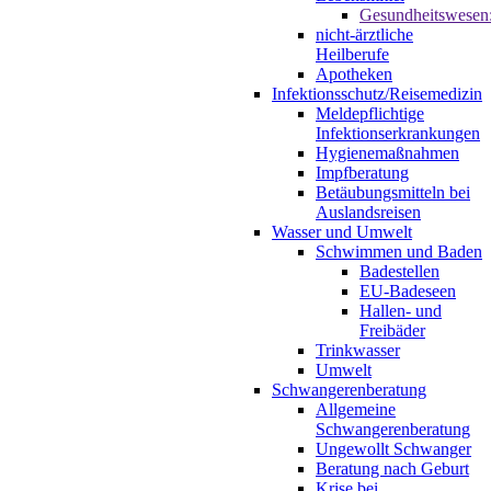
Gesundheitswesen
nicht-ärztliche
Heilberufe
Apotheken
Infektionsschutz/Reisemedizin
Meldepflichtige
Infektionserkrankungen
Hygienemaßnahmen
Impfberatung
Betäubungsmitteln bei
Auslandsreisen
Wasser und Umwelt
Schwimmen und Baden
Badestellen
EU-Badeseen
Hallen- und
Freibäder
Trinkwasser
Umwelt
Schwangerenberatung
Allgemeine
Schwangerenberatung
Ungewollt Schwanger
Beratung nach Geburt
Krise bei