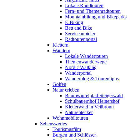
Lokale Rundtouren
Fern- und Themenradtouren
Mountainbiking und Bikeparks
E-Biking
Bett and Bike
Serviceanbieter
Radtourenportal
Klettern
Wandern
Lokale Wandertouren
Themenwanderwege
Nordic Walking
Wanderportal
Wanderblog & Tourentipps
Golfen
Natur erleben
Baumwipfelpfad Steigerwald
Schulbauernhof Heinershof
Kletterwald in Veilbronn
Naturentecker
Wohnmobiltouren
Sehenswertes
Tourismusfilm
Burgen und Schlösser