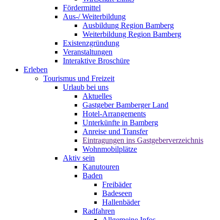
Fördermittel
Aus-/ Weiterbildung
Ausbildung Region Bamberg
Weiterbildung Region Bamberg
Existenzgründung
Veranstaltungen
Interaktive Broschüre
Erleben
Tourismus und Freizeit
Urlaub bei uns
Aktuelles
Gastgeber Bamberger Land
Hotel-Arrangements
Unterkünfte in Bamberg
Anreise und Transfer
Eintragungen ins Gastgeberverzeichnis
Wohnmobilplätze
Aktiv sein
Kanutouren
Baden
Freibäder
Badeseen
Hallenbäder
Radfahren
Allgemeine Infos