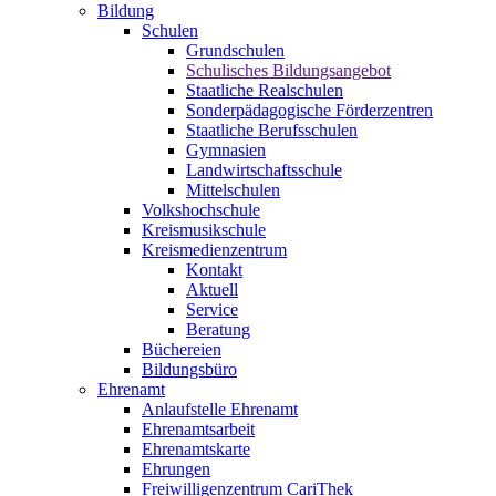
Bildung
Schulen
Grundschulen
Schulisches Bildungsangebot
Staatliche Realschulen
Sonderpädagogische Förderzentren
Staatliche Berufsschulen
Gymnasien
Landwirtschaftsschule
Mittelschulen
Volkshochschule
Kreismusikschule
Kreismedienzentrum
Kontakt
Aktuell
Service
Beratung
Büchereien
Bildungsbüro
Ehrenamt
Anlaufstelle Ehrenamt
Ehrenamtsarbeit
Ehrenamtskarte
Ehrungen
Freiwilligenzentrum CariThek