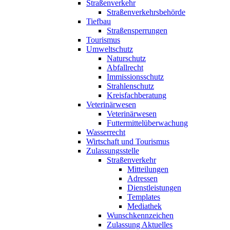
Straßenverkehr
Straßenverkehrsbehörde
Tiefbau
Straßensperrungen
Tourismus
Umweltschutz
Naturschutz
Abfallrecht
Immissionsschutz
Strahlenschutz
Kreisfachberatung
Veterinärwesen
Veterinärwesen
Futtermittelüberwachung
Wasserrecht
Wirtschaft und Tourismus
Zulassungsstelle
Straßenverkehr
Mitteilungen
Adressen
Dienstleistungen
Templates
Mediathek
Wunschkennzeichen
Zulassung Aktuelles