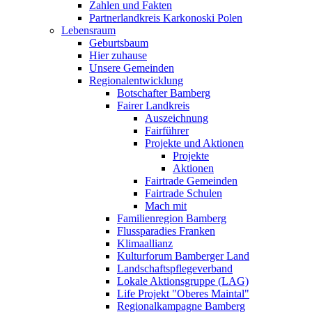
Zahlen und Fakten
Partnerlandkreis Karkonoski Polen
Lebensraum
Geburtsbaum
Hier zuhause
Unsere Gemeinden
Regionalentwicklung
Botschafter Bamberg
Fairer Landkreis
Auszeichnung
Fairführer
Projekte und Aktionen
Projekte
Aktionen
Fairtrade Gemeinden
Fairtrade Schulen
Mach mit
Familienregion Bamberg
Flussparadies Franken
Klimaallianz
Kulturforum Bamberger Land
Landschaftspflegeverband
Lokale Aktionsgruppe (LAG)
Life Projekt "Oberes Maintal"
Regionalkampagne Bamberg