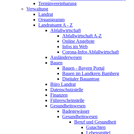
Terminvereinbarung
Verwaltung
Landrat
Organigramm
Landratsamt A - Z
Abfallwirtschaft
Abfallwirtschaft A-Z
Online Angebote
Infos im Web
Corona-Infos Abfallwirtschaft
Ausländerwesen
Bauen
Bauen - Bayern Portal
Bauen im Landkreis Bamberg
Digitaler Bauantrag
Büro Landrat
Datenschutzstelle
Finanzen
Führerscheinstelle
Gesundheitswesen
Badegewässer
Gesundheitswesen
Beruf und Gesundheit
Gutachten
Lebensmittel