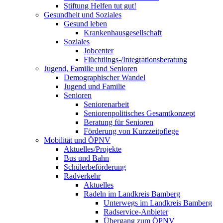
Stiftung Helfen tut gut!
Gesundheit und Soziales
Gesund leben
Krankenhausgesellschaft
Soziales
Jobcenter
Flüchtlings-/Integrationsberatung
Jugend, Familie und Senioren
Demographischer Wandel
Jugend und Familie
Senioren
Seniorenarbeit
Seniorenpolitisches Gesamtkonzept
Beratung für Senioren
Förderung von Kurzzeitpflege
Mobilität und ÖPNV
Aktuelles/Projekte
Bus und Bahn
Schülerbeförderung
Radverkehr
Aktuelles
Radeln im Landkreis Bamberg
Unterwegs im Landkreis Bamberg
Radservice-Anbieter
Übergang zum ÖPNV