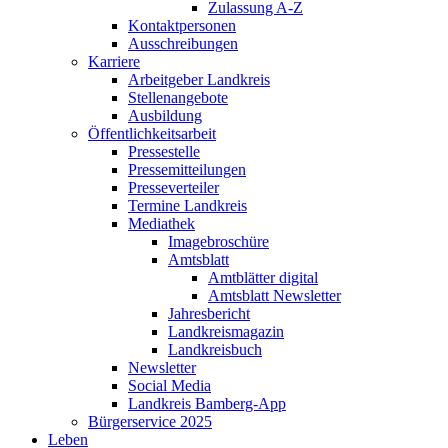
Zulassung A-Z
Kontaktpersonen
Ausschreibungen
Karriere
Arbeitgeber Landkreis
Stellenangebote
Ausbildung
Öffentlichkeitsarbeit
Pressestelle
Pressemitteilungen
Presseverteiler
Termine Landkreis
Mediathek
Imagebroschüre
Amtsblatt
Amtblätter digital
Amtsblatt Newsletter
Jahresbericht
Landkreismagazin
Landkreisbuch
Newsletter
Social Media
Landkreis Bamberg-App
Bürgerservice 2025
Leben