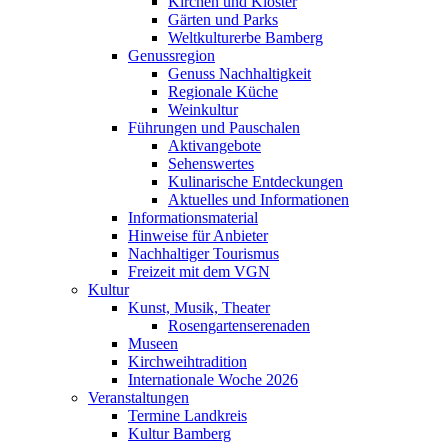
Kirchen und Klöster
Gärten und Parks
Weltkulturerbe Bamberg
Genussregion
Genuss Nachhaltigkeit
Regionale Küche
Weinkultur
Führungen und Pauschalen
Aktivangebote
Sehenswertes
Kulinarische Entdeckungen
Aktuelles und Informationen
Informationsmaterial
Hinweise für Anbieter
Nachhaltiger Tourismus
Freizeit mit dem VGN
Kultur
Kunst, Musik, Theater
Rosengartenserenaden
Museen
Kirchweihtradition
Internationale Woche 2026
Veranstaltungen
Termine Landkreis
Kultur Bamberg