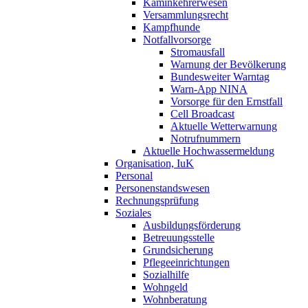
Kaminkehrerwesen
Versammlungsrecht
Kampfhunde
Notfallvorsorge
Stromausfall
Warnung der Bevölkerung
Bundesweiter Warntag
Warn-App NINA
Vorsorge für den Ernstfall
Cell Broadcast
Aktuelle Wetterwarnung
Notrufnummern
Aktuelle Hochwassermeldung
Organisation, IuK
Personal
Personenstandswesen
Rechnungsprüfung
Soziales
Ausbildungsförderung
Betreuungsstelle
Grundsicherung
Pflegeeinrichtungen
Sozialhilfe
Wohngeld
Wohnberatung