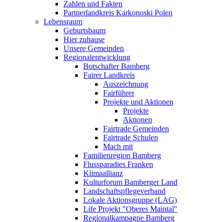
Zahlen und Fakten
Partnerlandkreis Karkonoski Polen
Lebensraum
Geburtsbaum
Hier zuhause
Unsere Gemeinden
Regionalentwicklung
Botschafter Bamberg
Fairer Landkreis
Auszeichnung
Fairführer
Projekte und Aktionen
Projekte
Aktionen
Fairtrade Gemeinden
Fairtrade Schulen
Mach mit
Familienregion Bamberg
Flussparadies Franken
Klimaallianz
Kulturforum Bamberger Land
Landschaftspflegeverband
Lokale Aktionsgruppe (LAG)
Life Projekt "Oberes Maintal"
Regionalkampagne Bamberg