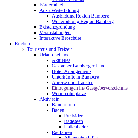
Fördermittel
Aus-/ Weiterbildung
Ausbildung Region Bamberg
Weiterbildung Region Bamberg
Existenzgründung
Veranstaltungen
Interaktive Broschüre
Erleben
Tourismus und Freizeit
Urlaub bei uns
Aktuelles
Gastgeber Bamberger Land
Hotel-Arrangements
Unterkünfte in Bamberg
Anreise und Transfer
Eintragungen ins Gastgeberverzeichnis
Wohnmobilplätze
Aktiv sein
Kanutouren
Baden
Freibäder
Badeseen
Hallenbäder
Radfahren
Allgemeine Infos