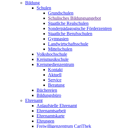
Bildung
Schulen
Grundschulen
Schulisches Bildungsangebot
Staatliche Realschulen
Sonderpädagogische Förderzentren
Staatliche Berufsschulen
Gymnasien
Landwirtschaftsschule
Mittelschulen
Volkshochschule
Kreismusikschule
Kreismedienzentrum
Kontakt
Aktuell
Service
Beratung
Büchereien
Bildungsbüro
Ehrenamt
Anlaufstelle Ehrenamt
Ehrenamtsarbeit
Ehrenamtskarte
Ehrungen
Freiwilligenzentrum CariThek