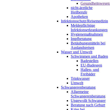
Gesundheitswesen
nicht-ärztliche
Heilberufe
Apotheken
Infektionsschutz/Reisemedizin
Meldepflichtige
Infektionserkrankungen
Hygienemaßnahmen
Impfberatung
Betäubungsmitteln bei
Auslandsreisen
Wasser und Umwelt
Schwimmen und Baden
Badestellen
EU-Badeseen
Hallen- und
Freibäder
Trinkwasser
Umwelt
Schwangerenberatung
Allgemeine
Schwangerenberatung
Ungewollt Schwanger
Beratung nach Geburt
Krise bei