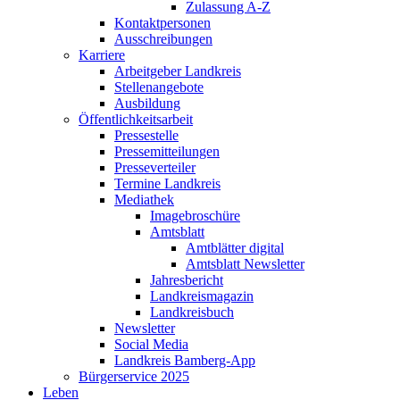
Zulassung A-Z
Kontaktpersonen
Ausschreibungen
Karriere
Arbeitgeber Landkreis
Stellenangebote
Ausbildung
Öffentlichkeitsarbeit
Pressestelle
Pressemitteilungen
Presseverteiler
Termine Landkreis
Mediathek
Imagebroschüre
Amtsblatt
Amtblätter digital
Amtsblatt Newsletter
Jahresbericht
Landkreismagazin
Landkreisbuch
Newsletter
Social Media
Landkreis Bamberg-App
Bürgerservice 2025
Leben