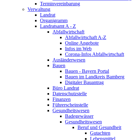
Terminvereinbarung
Verwaltung
Landrat
Organigramm
Landratsamt A - Z
Abfallwirtschaft
Abfallwirtschaft A-Z
Online Angebote
Infos im Web
Corona-Infos Abfallwirtschaft
Ausländerwesen
Bauen
Bauen - Bayern Portal
Bauen im Landkreis Bamberg
Digitaler Bauantrag
Büro Landrat
Datenschutzstelle
Finanzen
Führerscheinstelle
Gesundheitswesen
Badegewässer
Gesundheitswesen
Beruf und Gesundheit
Gutachten
Lebensmittel