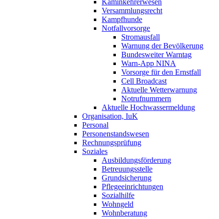
Kaminkehrerwesen
Versammlungsrecht
Kampfhunde
Notfallvorsorge
Stromausfall
Warnung der Bevölkerung
Bundesweiter Warntag
Warn-App NINA
Vorsorge für den Ernstfall
Cell Broadcast
Aktuelle Wetterwarnung
Notrufnummern
Aktuelle Hochwassermeldung
Organisation, IuK
Personal
Personenstandswesen
Rechnungsprüfung
Soziales
Ausbildungsförderung
Betreuungsstelle
Grundsicherung
Pflegeeinrichtungen
Sozialhilfe
Wohngeld
Wohnberatung