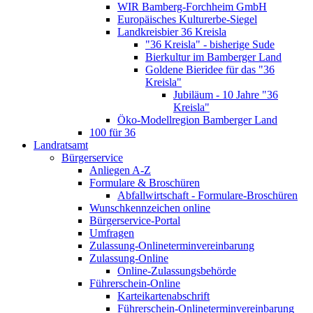
WIR Bamberg-Forchheim GmbH
Europäisches Kulturerbe-Siegel
Landkreisbier 36 Kreisla
"36 Kreisla" - bisherige Sude
Bierkultur im Bamberger Land
Goldene Bieridee für das "36
Kreisla"
Jubiläum - 10 Jahre "36
Kreisla"
Öko-Modellregion Bamberger Land
100 für 36
Landratsamt
Bürgerservice
Anliegen A-Z
Formulare & Broschüren
Abfallwirtschaft - Formulare-Broschüren
Wunschkennzeichen online
Bürgerservice-Portal
Umfragen
Zulassung-Onlineterminvereinbarung
Zulassung-Online
Online-Zulassungsbehörde
Führerschein-Online
Karteikartenabschrift
Führerschein-Onlineterminvereinbarung