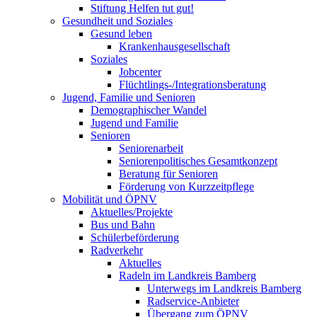
Stiftung Helfen tut gut!
Gesundheit und Soziales
Gesund leben
Krankenhausgesellschaft
Soziales
Jobcenter
Flüchtlings-/Integrationsberatung
Jugend, Familie und Senioren
Demographischer Wandel
Jugend und Familie
Senioren
Seniorenarbeit
Seniorenpolitisches Gesamtkonzept
Beratung für Senioren
Förderung von Kurzzeitpflege
Mobilität und ÖPNV
Aktuelles/Projekte
Bus und Bahn
Schülerbeförderung
Radverkehr
Aktuelles
Radeln im Landkreis Bamberg
Unterwegs im Landkreis Bamberg
Radservice-Anbieter
Übergang zum ÖPNV