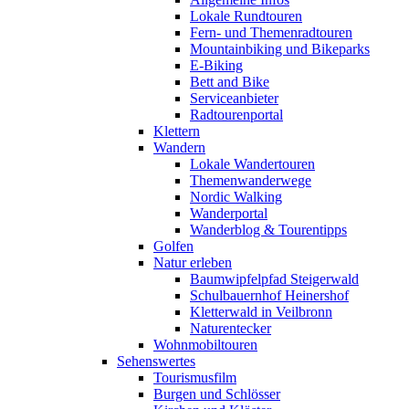
Lokale Rundtouren
Fern- und Themenradtouren
Mountainbiking und Bikeparks
E-Biking
Bett and Bike
Serviceanbieter
Radtourenportal
Klettern
Wandern
Lokale Wandertouren
Themenwanderwege
Nordic Walking
Wanderportal
Wanderblog & Tourentipps
Golfen
Natur erleben
Baumwipfelpfad Steigerwald
Schulbauernhof Heinershof
Kletterwald in Veilbronn
Naturentecker
Wohnmobiltouren
Sehenswertes
Tourismusfilm
Burgen und Schlösser