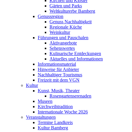
Kirchen und Klöster
Gärten und Parks
Weltkulturerbe Bamberg
Genussregion
Genuss Nachhaltigkeit
Regionale Küche
Weinkultur
Führungen und Pauschalen
Aktivangebote
Sehenswertes
Kulinarische Entdeckungen
Aktuelles und Informationen
Informationsmaterial
Hinweise für Anbieter
Nachhaltiger Tourismus
Freizeit mit dem VGN
Kultur
Kunst, Musik, Theater
Rosengartenserenaden
Museen
Kirchweihtradition
Internationale Woche 2026
Veranstaltungen
Termine Landkreis
Kultur Bamberg