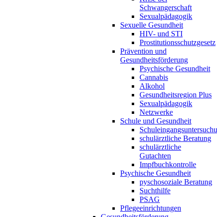
Schwangerschaft
Sexualpädagogik
Sexuelle Gesundheit
HIV- und STI
Prostitutionsschutzgesetz
Prävention und
Gesundheitsförderung
Psychische Gesundheit
Cannabis
Alkohol
Gesundheitsregion Plus
Sexualpädagogik
Netzwerke
Schule und Gesundheit
Schuleingangsuntersuch
schulärztliche Beratung
schulärztliche
Gutachten
Impfbuchkontrolle
Psychische Gesundheit
pyschosoziale Beratung
Suchthilfe
PSAG
Pflegeeinrichtungen
Gesundheitsförderung