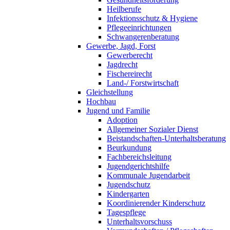
Heilberufe
Infektionsschutz & Hygiene
Pflegeeinrichtungen
Schwangerenberatung
Gewerbe, Jagd, Forst
Gewerberecht
Jagdrecht
Fischereirecht
Land-/ Forstwirtschaft
Gleichstellung
Hochbau
Jugend und Familie
Adoption
Allgemeiner Sozialer Dienst
Beistandschaften-Unterhaltsberatung
Beurkundung
Fachbereichsleitung
Jugendgerichtshilfe
Kommunale Jugendarbeit
Jugendschutz
Kindergarten
Koordinierender Kinderschutz
Tagespflege
Unterhaltsvorschuss