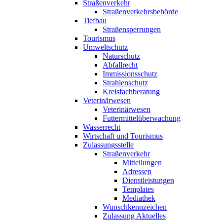
Straßenverkehr
Straßenverkehrsbehörde
Tiefbau
Straßensperrungen
Tourismus
Umweltschutz
Naturschutz
Abfallrecht
Immissionsschutz
Strahlenschutz
Kreisfachberatung
Veterinärwesen
Veterinärwesen
Futtermittelüberwachung
Wasserrecht
Wirtschaft und Tourismus
Zulassungsstelle
Straßenverkehr
Mitteilungen
Adressen
Dienstleistungen
Templates
Mediathek
Wunschkennzeichen
Zulassung Aktuelles