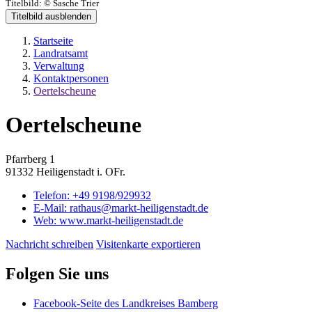
Titelbild:
© Sasche Trier
Titelbild ausblenden
Startseite
Landratsamt
Verwaltung
Kontaktpersonen
Oertelscheune
Oertelscheune
Pfarrberg 1
91332 Heiligenstadt i. OFr.
Telefon:
+49 9198/929932
E-Mail:
rathaus@markt-heiligenstadt.de
Web:
www.markt-heiligenstadt.de
Nachricht schreiben
Visitenkarte exportieren
Folgen Sie uns
Facebook-Seite des Landkreises Bamberg