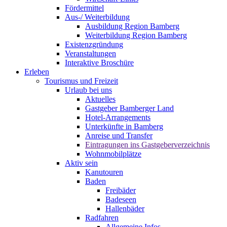
Fördermittel
Aus-/ Weiterbildung
Ausbildung Region Bamberg
Weiterbildung Region Bamberg
Existenzgründung
Veranstaltungen
Interaktive Broschüre
Erleben
Tourismus und Freizeit
Urlaub bei uns
Aktuelles
Gastgeber Bamberger Land
Hotel-Arrangements
Unterkünfte in Bamberg
Anreise und Transfer
Eintragungen ins Gastgeberverzeichnis
Wohnmobilplätze
Aktiv sein
Kanutouren
Baden
Freibäder
Badeseen
Hallenbäder
Radfahren
Allgemeine Infos