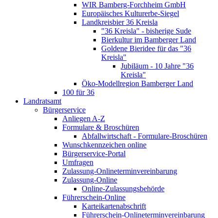
WIR Bamberg-Forchheim GmbH
Europäisches Kulturerbe-Siegel
Landkreisbier 36 Kreisla
"36 Kreisla" - bisherige Sude
Bierkultur im Bamberger Land
Goldene Bieridee für das "36
Kreisla"
Jubiläum - 10 Jahre "36
Kreisla"
Öko-Modellregion Bamberger Land
100 für 36
Landratsamt
Bürgerservice
Anliegen A-Z
Formulare & Broschüren
Abfallwirtschaft - Formulare-Broschüren
Wunschkennzeichen online
Bürgerservice-Portal
Umfragen
Zulassung-Onlineterminvereinbarung
Zulassung-Online
Online-Zulassungsbehörde
Führerschein-Online
Karteikartenabschrift
Führerschein-Onlineterminvereinbarung