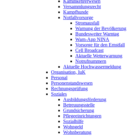
Kaminkehrerwesen
Versammlungsrecht
Kampfhunde
Notfallvorsorge
Stromausfall
Warnung der Bevölkerung
Bundesweiter Warntag
Warn-App NINA
Vorsorge für den Ernstfall
Cell Broadcast
Aktuelle Wetterwarnung
Notrufnummern
Aktuelle Hochwassermeldung
Organisation, IuK
Personal
Personenstandswesen
Rechnungsprüfung
Soziales
Ausbildungsförderung
Betreuungsstelle
Grundsicherung
Pflegeeinrichtungen
Sozialhilfe
Wohngeld
Wohnberatung