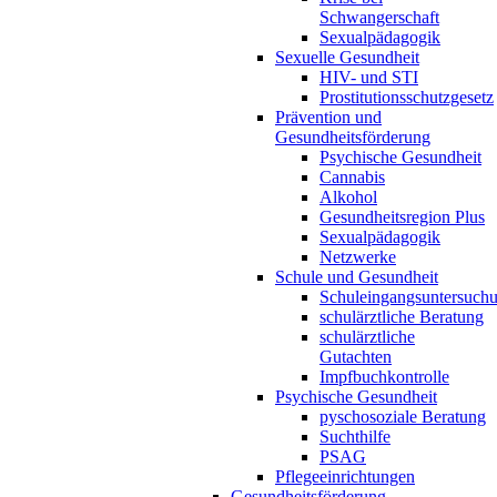
Schwangerschaft
Sexualpädagogik
Sexuelle Gesundheit
HIV- und STI
Prostitutionsschutzgesetz
Prävention und
Gesundheitsförderung
Psychische Gesundheit
Cannabis
Alkohol
Gesundheitsregion Plus
Sexualpädagogik
Netzwerke
Schule und Gesundheit
Schuleingangsuntersuch
schulärztliche Beratung
schulärztliche
Gutachten
Impfbuchkontrolle
Psychische Gesundheit
pyschosoziale Beratung
Suchthilfe
PSAG
Pflegeeinrichtungen
Gesundheitsförderung