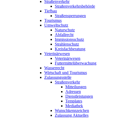
Straßenverkehr
Straßenverkehrsbehörde
Tiefbau
Straßensperrungen
Tourismus
Umweltschutz
Naturschutz
Abfallrecht
Immissionsschutz
Strahlenschutz
Kreisfachberatung
Veterinärwesen
Veterinärwesen
Futtermittelüberwachung
Wasserrecht
Wirtschaft und Tourismus
Zulassungsstelle
Straßenverkehr
Mitteilungen
Adressen
Dienstleistungen
Templates
Mediathek
Wunschkennzeichen
Zulassung Aktuelles