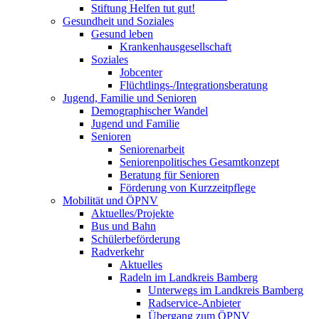
Stiftung Helfen tut gut!
Gesundheit und Soziales
Gesund leben
Krankenhausgesellschaft
Soziales
Jobcenter
Flüchtlings-/Integrationsberatung
Jugend, Familie und Senioren
Demographischer Wandel
Jugend und Familie
Senioren
Seniorenarbeit
Seniorenpolitisches Gesamtkonzept
Beratung für Senioren
Förderung von Kurzzeitpflege
Mobilität und ÖPNV
Aktuelles/Projekte
Bus und Bahn
Schülerbeförderung
Radverkehr
Aktuelles
Radeln im Landkreis Bamberg
Unterwegs im Landkreis Bamberg
Radservice-Anbieter
Übergang zum ÖPNV