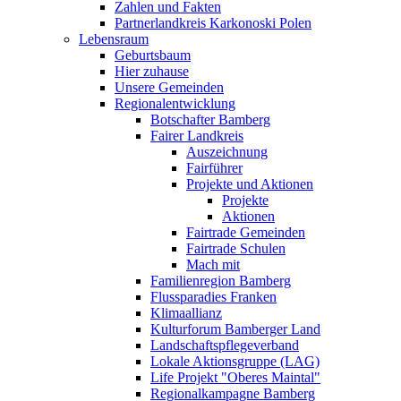
Zahlen und Fakten
Partnerlandkreis Karkonoski Polen
Lebensraum
Geburtsbaum
Hier zuhause
Unsere Gemeinden
Regionalentwicklung
Botschafter Bamberg
Fairer Landkreis
Auszeichnung
Fairführer
Projekte und Aktionen
Projekte
Aktionen
Fairtrade Gemeinden
Fairtrade Schulen
Mach mit
Familienregion Bamberg
Flussparadies Franken
Klimaallianz
Kulturforum Bamberger Land
Landschaftspflegeverband
Lokale Aktionsgruppe (LAG)
Life Projekt "Oberes Maintal"
Regionalkampagne Bamberg