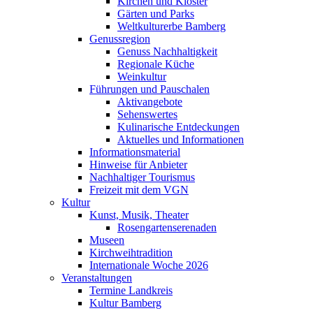
Kirchen und Klöster
Gärten und Parks
Weltkulturerbe Bamberg
Genussregion
Genuss Nachhaltigkeit
Regionale Küche
Weinkultur
Führungen und Pauschalen
Aktivangebote
Sehenswertes
Kulinarische Entdeckungen
Aktuelles und Informationen
Informationsmaterial
Hinweise für Anbieter
Nachhaltiger Tourismus
Freizeit mit dem VGN
Kultur
Kunst, Musik, Theater
Rosengartenserenaden
Museen
Kirchweihtradition
Internationale Woche 2026
Veranstaltungen
Termine Landkreis
Kultur Bamberg