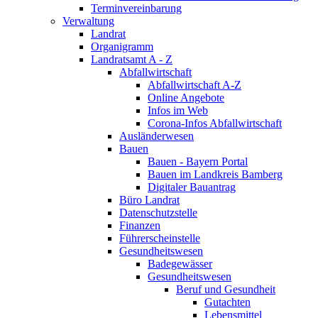
Terminvereinbarung
Verwaltung
Landrat
Organigramm
Landratsamt A - Z
Abfallwirtschaft
Abfallwirtschaft A-Z
Online Angebote
Infos im Web
Corona-Infos Abfallwirtschaft
Ausländerwesen
Bauen
Bauen - Bayern Portal
Bauen im Landkreis Bamberg
Digitaler Bauantrag
Büro Landrat
Datenschutzstelle
Finanzen
Führerscheinstelle
Gesundheitswesen
Badegewässer
Gesundheitswesen
Beruf und Gesundheit
Gutachten
Lebensmittel