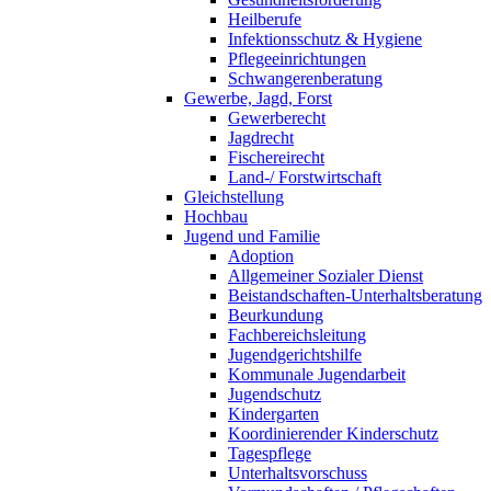
Heilberufe
Infektionsschutz & Hygiene
Pflegeeinrichtungen
Schwangerenberatung
Gewerbe, Jagd, Forst
Gewerberecht
Jagdrecht
Fischereirecht
Land-/ Forstwirtschaft
Gleichstellung
Hochbau
Jugend und Familie
Adoption
Allgemeiner Sozialer Dienst
Beistandschaften-Unterhaltsberatung
Beurkundung
Fachbereichsleitung
Jugendgerichtshilfe
Kommunale Jugendarbeit
Jugendschutz
Kindergarten
Koordinierender Kinderschutz
Tagespflege
Unterhaltsvorschuss