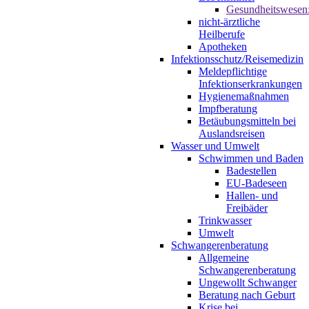
Gesundheitswesen
nicht-ärztliche
Heilberufe
Apotheken
Infektionsschutz/Reisemedizin
Meldepflichtige
Infektionserkrankungen
Hygienemaßnahmen
Impfberatung
Betäubungsmitteln bei
Auslandsreisen
Wasser und Umwelt
Schwimmen und Baden
Badestellen
EU-Badeseen
Hallen- und
Freibäder
Trinkwasser
Umwelt
Schwangerenberatung
Allgemeine
Schwangerenberatung
Ungewollt Schwanger
Beratung nach Geburt
Krise bei