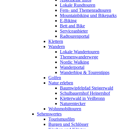
Lokale Rundtouren
Fern- und Themenradtouren
Mountainbiking und Bikeparks
E-Biking
Bett and Bike
Serviceanbieter
Radtourenportal
Klettern
Wandern
Lokale Wandertouren
Themenwanderwege
Nordic Walking
Wanderportal
Wanderblog & Tourentipps
Golfen
Natur erleben
Baumwipfelpfad Steigerwald
Schulbauernhof Heinershof
Kletterwald in Veilbronn
Naturentecker
Wohnmobiltouren
Sehenswertes
Tourismusfilm
Burgen und Schlösser