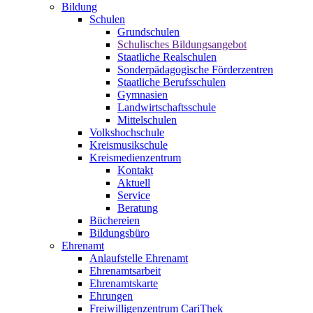
Bildung
Schulen
Grundschulen
Schulisches Bildungsangebot
Staatliche Realschulen
Sonderpädagogische Förderzentren
Staatliche Berufsschulen
Gymnasien
Landwirtschaftsschule
Mittelschulen
Volkshochschule
Kreismusikschule
Kreismedienzentrum
Kontakt
Aktuell
Service
Beratung
Büchereien
Bildungsbüro
Ehrenamt
Anlaufstelle Ehrenamt
Ehrenamtsarbeit
Ehrenamtskarte
Ehrungen
Freiwilligenzentrum CariThek