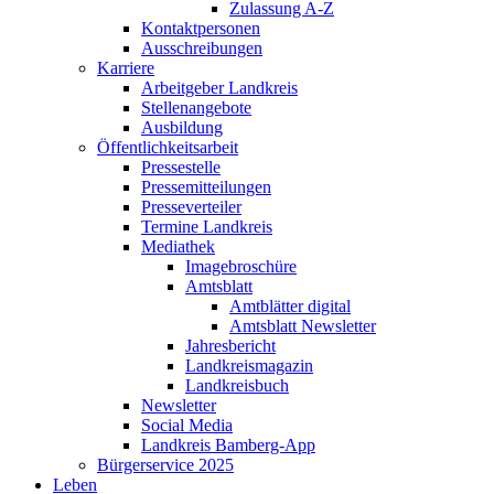
Zulassung A-Z
Kontaktpersonen
Ausschreibungen
Karriere
Arbeitgeber Landkreis
Stellenangebote
Ausbildung
Öffentlichkeitsarbeit
Pressestelle
Pressemitteilungen
Presseverteiler
Termine Landkreis
Mediathek
Imagebroschüre
Amtsblatt
Amtblätter digital
Amtsblatt Newsletter
Jahresbericht
Landkreismagazin
Landkreisbuch
Newsletter
Social Media
Landkreis Bamberg-App
Bürgerservice 2025
Leben