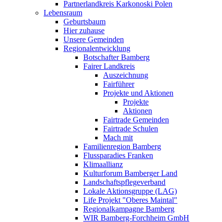
Partnerlandkreis Karkonoski Polen
Lebensraum
Geburtsbaum
Hier zuhause
Unsere Gemeinden
Regionalentwicklung
Botschafter Bamberg
Fairer Landkreis
Auszeichnung
Fairführer
Projekte und Aktionen
Projekte
Aktionen
Fairtrade Gemeinden
Fairtrade Schulen
Mach mit
Familienregion Bamberg
Flussparadies Franken
Klimaallianz
Kulturforum Bamberger Land
Landschaftspflegeverband
Lokale Aktionsgruppe (LAG)
Life Projekt "Oberes Maintal"
Regionalkampagne Bamberg
WIR Bamberg-Forchheim GmbH