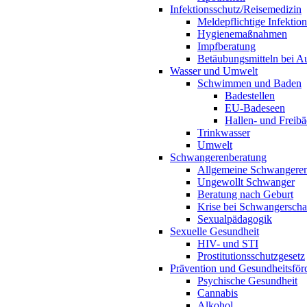
Infektionsschutz/Reisemedizin
Meldepflichtige Infektio
Hygienemaßnahmen
Impfberatung
Betäubungsmitteln bei Au
Wasser und Umwelt
Schwimmen und Baden
Badestellen
EU-Badeseen
Hallen- und Freibä
Trinkwasser
Umwelt
Schwangerenberatung
Allgemeine Schwangeren
Ungewollt Schwanger
Beratung nach Geburt
Krise bei Schwangerscha
Sexualpädagogik
Sexuelle Gesundheit
HIV- und STI
Prostitutionsschutzgesetz
Prävention und Gesundheitsför
Psychische Gesundheit
Cannabis
Alkohol