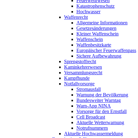
Feuerwehrwesen
Katastrophenschutz
Hochwasser
Waffenrecht
Allgemeine Informationen
Gesetzesänderungen
Kleiner Waffenschein
Waffenschein
Waffenbesitzkarte
Europäischer Feuerwaffenpass
Sichere Aufbewahrung
Sprengstoffrecht
Kaminkehrerwesen
Versammlungsrecht
Kampfhunde
Notfallvorsorge
Stromausfall
Warnung der Bevölkerung
Bundesweiter Warntag
Warn-App NINA
Vorsorge für den Ernstfall
Cell Broadcast
Aktuelle Wetterwarnung
Notrufnummern
Aktuelle Hochwassermeldung