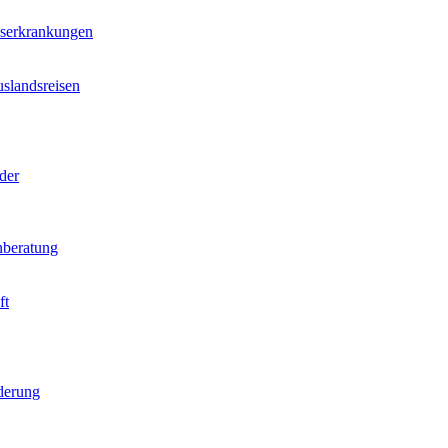
nserkrankungen
slandsreisen
der
beratung
ft
derung