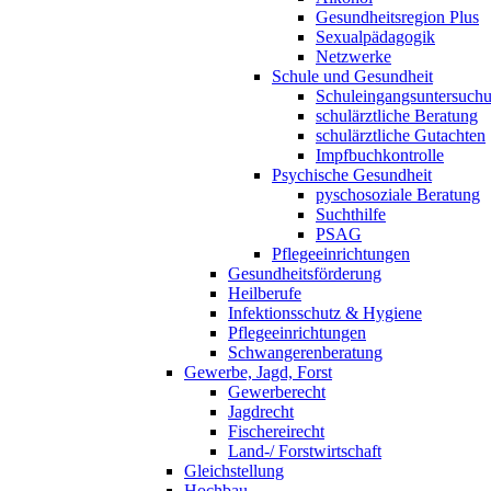
Gesundheitsregion Plus
Sexualpädagogik
Netzwerke
Schule und Gesundheit
Schuleingangsuntersuch
schulärztliche Beratung
schulärztliche Gutachten
Impfbuchkontrolle
Psychische Gesundheit
pyschosoziale Beratung
Suchthilfe
PSAG
Pflegeeinrichtungen
Gesundheitsförderung
Heilberufe
Infektionsschutz & Hygiene
Pflegeeinrichtungen
Schwangerenberatung
Gewerbe, Jagd, Forst
Gewerberecht
Jagdrecht
Fischereirecht
Land-/ Forstwirtschaft
Gleichstellung
Hochbau