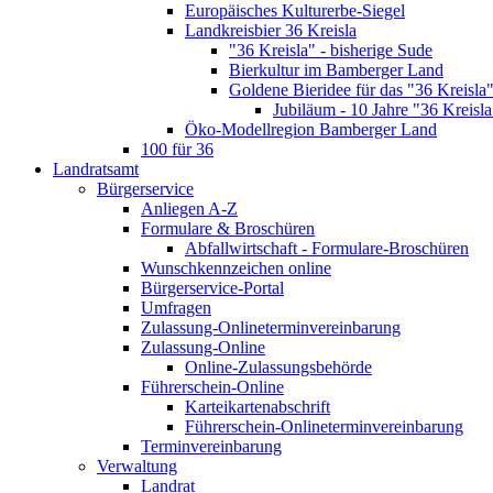
Europäisches Kulturerbe-Siegel
Landkreisbier 36 Kreisla
"36 Kreisla" - bisherige Sude
Bierkultur im Bamberger Land
Goldene Bieridee für das "36 Kreisla
Jubiläum - 10 Jahre "36 Kreisla
Öko-Modellregion Bamberger Land
100 für 36
Landratsamt
Bürgerservice
Anliegen A-Z
Formulare & Broschüren
Abfallwirtschaft - Formulare-Broschüren
Wunschkennzeichen online
Bürgerservice-Portal
Umfragen
Zulassung-Onlineterminvereinbarung
Zulassung-Online
Online-Zulassungsbehörde
Führerschein-Online
Karteikartenabschrift
Führerschein-Onlineterminvereinbarung
Terminvereinbarung
Verwaltung
Landrat