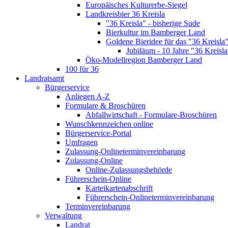
Europäisches Kulturerbe-Siegel
Landkreisbier 36 Kreisla
"36 Kreisla" - bisherige Sude
Bierkultur im Bamberger Land
Goldene Bieridee für das "36 Kreisla
Jubiläum - 10 Jahre "36 Kreisla
Öko-Modellregion Bamberger Land
100 für 36
Landratsamt
Bürgerservice
Anliegen A-Z
Formulare & Broschüren
Abfallwirtschaft - Formulare-Broschüren
Wunschkennzeichen online
Bürgerservice-Portal
Umfragen
Zulassung-Onlineterminvereinbarung
Zulassung-Online
Online-Zulassungsbehörde
Führerschein-Online
Karteikartenabschrift
Führerschein-Onlineterminvereinbarung
Terminvereinbarung
Verwaltung
Landrat