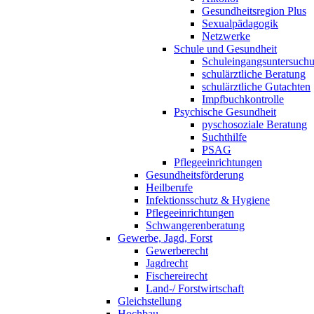
Gesundheitsregion Plus
Sexualpädagogik
Netzwerke
Schule und Gesundheit
Schuleingangsuntersuch
schulärztliche Beratung
schulärztliche Gutachten
Impfbuchkontrolle
Psychische Gesundheit
pyschosoziale Beratung
Suchthilfe
PSAG
Pflegeeinrichtungen
Gesundheitsförderung
Heilberufe
Infektionsschutz & Hygiene
Pflegeeinrichtungen
Schwangerenberatung
Gewerbe, Jagd, Forst
Gewerberecht
Jagdrecht
Fischereirecht
Land-/ Forstwirtschaft
Gleichstellung
Hochbau