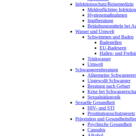
Infektionsschutz/Reisemedizin
Meldepflichtige Infektio
Hygienemaßnahmen
Impfberatung
Betäubungsmitteln bei Au
Wasser und Umwelt
Schwimmen und Baden
Badestellen
EU-Badeseen
Hallen- und Freibä
Trinkwasser
Umwelt
Schwangerenberatung
Allgemeine Schwangeren
Ungewollt Schwanger
Beratung nach Geburt
Krise bei Schwangerscha
Sexualpädagogik
Sexuelle Gesundheit
HIV- und STI
Prostitutionsschutzgesetz
Prävention und Gesundheitsför
Psychische Gesundheit
Cannabis
Alkohol