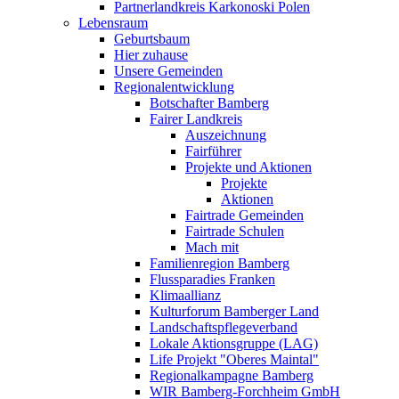
Partnerlandkreis Karkonoski Polen
Lebensraum
Geburtsbaum
Hier zuhause
Unsere Gemeinden
Regionalentwicklung
Botschafter Bamberg
Fairer Landkreis
Auszeichnung
Fairführer
Projekte und Aktionen
Projekte
Aktionen
Fairtrade Gemeinden
Fairtrade Schulen
Mach mit
Familienregion Bamberg
Flussparadies Franken
Klimaallianz
Kulturforum Bamberger Land
Landschaftspflegeverband
Lokale Aktionsgruppe (LAG)
Life Projekt "Oberes Maintal"
Regionalkampagne Bamberg
WIR Bamberg-Forchheim GmbH