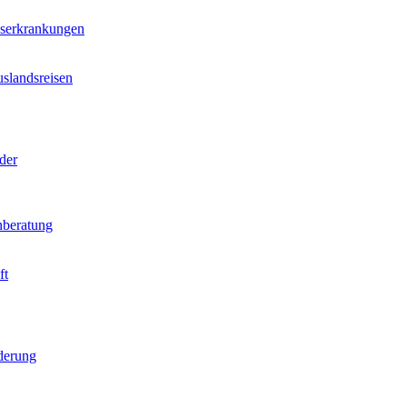
nserkrankungen
slandsreisen
der
beratung
ft
derung