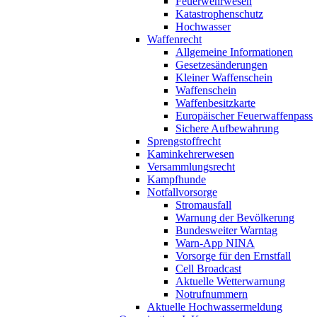
Feuerwehrwesen
Katastrophenschutz
Hochwasser
Waffenrecht
Allgemeine Informationen
Gesetzesänderungen
Kleiner Waffenschein
Waffenschein
Waffenbesitzkarte
Europäischer Feuerwaffenpass
Sichere Aufbewahrung
Sprengstoffrecht
Kaminkehrerwesen
Versammlungsrecht
Kampfhunde
Notfallvorsorge
Stromausfall
Warnung der Bevölkerung
Bundesweiter Warntag
Warn-App NINA
Vorsorge für den Ernstfall
Cell Broadcast
Aktuelle Wetterwarnung
Notrufnummern
Aktuelle Hochwassermeldung