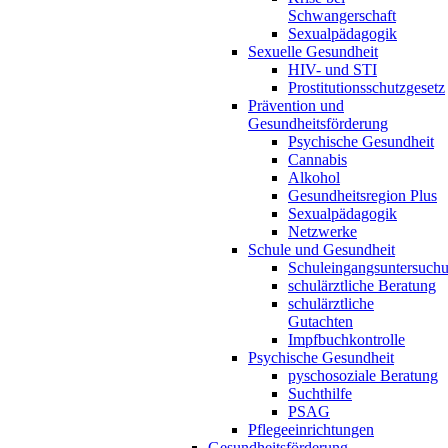
Schwangerschaft
Sexualpädagogik
Sexuelle Gesundheit
HIV- und STI
Prostitutionsschutzgesetz
Prävention und
Gesundheitsförderung
Psychische Gesundheit
Cannabis
Alkohol
Gesundheitsregion Plus
Sexualpädagogik
Netzwerke
Schule und Gesundheit
Schuleingangsuntersuch
schulärztliche Beratung
schulärztliche
Gutachten
Impfbuchkontrolle
Psychische Gesundheit
pyschosoziale Beratung
Suchthilfe
PSAG
Pflegeeinrichtungen
Gesundheitsförderung