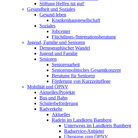
Stiftung Helfen tut gut!
Gesundheit und Soziales
Gesund leben
Krankenhausgesellschaft
Soziales
Jobcenter
Flüchtlings-/Integrationsberatung
Jugend, Familie und Senioren
Demographischer Wandel
Jugend und Familie
Senioren
Seniorenarbeit
Seniorenpolitisches Gesamtkonzept
Beratung für Senioren
Förderung von Kurzzeitpflege
Mobilität und ÖPNV
Aktuelles/Projekte
Bus und Bahn
Schülerbeförderung
Radverkehr
Aktuelles
Radeln im Landkreis Bamberg
Unterwegs im Landkreis Bamberg
Radservice-Anbieter
Übergang zum ÖPNV