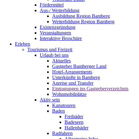
Fördermittel
Aus-/ Weiterbildung
Ausbildung Region Bamberg
Weiterbildung Region Bamberg
Existenzgründung
Veranstaltungen
Interaktive Broschüre
Erleben
Tourismus und Freizeit
Urlaub bei uns
Aktuelles
Gastgeber Bamberger Land
Hotel-Arrangements
Unterkünfte in Bamberg
Anreise und Transfer
Eintragungen ins Gastgeberverzeichnis
Wohnmobilplätze
Aktiv sein
Kanutouren
Baden
Freibäder
Badeseen
Hallenbäder
Radfahren
Allgemeine Infos