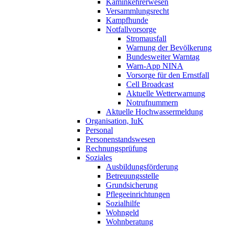
Kaminkehrerwesen
Versammlungsrecht
Kampfhunde
Notfallvorsorge
Stromausfall
Warnung der Bevölkerung
Bundesweiter Warntag
Warn-App NINA
Vorsorge für den Ernstfall
Cell Broadcast
Aktuelle Wetterwarnung
Notrufnummern
Aktuelle Hochwassermeldung
Organisation, IuK
Personal
Personenstandswesen
Rechnungsprüfung
Soziales
Ausbildungsförderung
Betreuungsstelle
Grundsicherung
Pflegeeinrichtungen
Sozialhilfe
Wohngeld
Wohnberatung