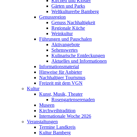
Kirchen und Klöster
Gärten und Parks
Weltkulturerbe Bamberg
Genussregion
Genuss Nachhaltigkeit
Regionale Küche
Weinkultur
Führungen und Pauschalen
Aktivangebote
Sehenswertes
Kulinarische Entdeckungen
Aktuelles und Informationen
Informationsmaterial
Hinweise für Anbieter
Nachhaltiger Tourismus
Freizeit mit dem VGN
Kultur
Kunst, Musik, Theater
Rosengartenserenaden
Museen
Kirchweihtradition
Internationale Woche 2026
Veranstaltungen
Termine Landkreis
Kultur Bamberg