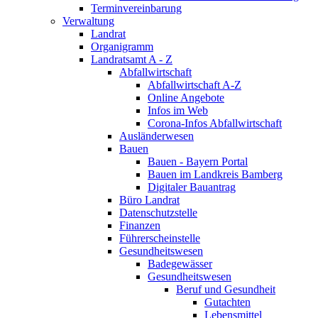
Terminvereinbarung
Verwaltung
Landrat
Organigramm
Landratsamt A - Z
Abfallwirtschaft
Abfallwirtschaft A-Z
Online Angebote
Infos im Web
Corona-Infos Abfallwirtschaft
Ausländerwesen
Bauen
Bauen - Bayern Portal
Bauen im Landkreis Bamberg
Digitaler Bauantrag
Büro Landrat
Datenschutzstelle
Finanzen
Führerscheinstelle
Gesundheitswesen
Badegewässer
Gesundheitswesen
Beruf und Gesundheit
Gutachten
Lebensmittel