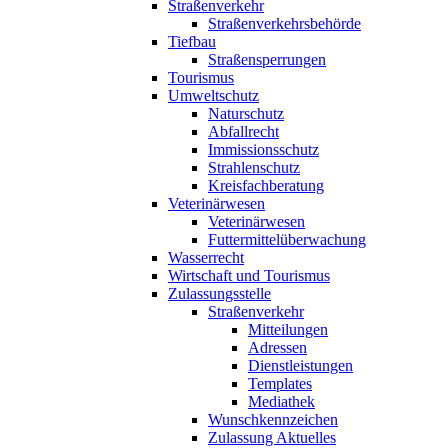
Straßenverkehr
Straßenverkehrsbehörde
Tiefbau
Straßensperrungen
Tourismus
Umweltschutz
Naturschutz
Abfallrecht
Immissionsschutz
Strahlenschutz
Kreisfachberatung
Veterinärwesen
Veterinärwesen
Futtermittelüberwachung
Wasserrecht
Wirtschaft und Tourismus
Zulassungsstelle
Straßenverkehr
Mitteilungen
Adressen
Dienstleistungen
Templates
Mediathek
Wunschkennzeichen
Zulassung Aktuelles