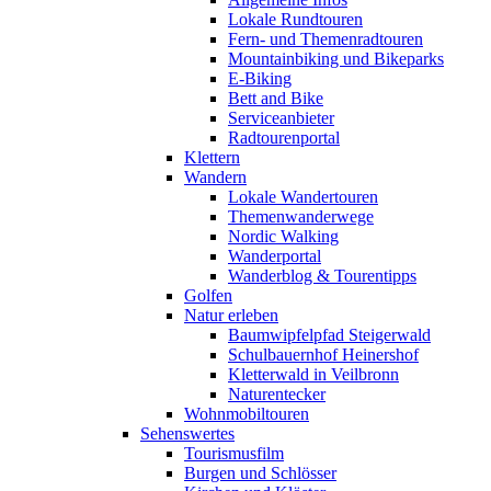
Lokale Rundtouren
Fern- und Themenradtouren
Mountainbiking und Bikeparks
E-Biking
Bett and Bike
Serviceanbieter
Radtourenportal
Klettern
Wandern
Lokale Wandertouren
Themenwanderwege
Nordic Walking
Wanderportal
Wanderblog & Tourentipps
Golfen
Natur erleben
Baumwipfelpfad Steigerwald
Schulbauernhof Heinershof
Kletterwald in Veilbronn
Naturentecker
Wohnmobiltouren
Sehenswertes
Tourismusfilm
Burgen und Schlösser