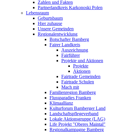
Zahlen und Fakten
Partnerlandkreis Karkonoski Polen
Lebensraum
Geburtsbaum
Hier zuhause
Unsere Gemeinden
Regionalentwicklung
Botschafter Bamberg
Fairer Landkreis
Auszeichnung
Fairführer
Projekte und Aktionen
Projekte
Aktionen
Fairtrade Gemeinden
Fairtrade Schulen
Mach mit
Familienregion Bamberg
Flussparadies Franken
Klimaallianz
Kulturforum Bamberger Land
Landschaftspflegeverband
Lokale Aktionsgruppe (LAG)
Life Projekt "Oberes Maintal"
Regionalkampagne Bamberg