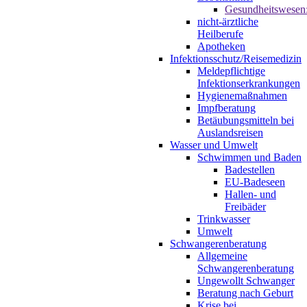
Gesundheitswesen
nicht-ärztliche
Heilberufe
Apotheken
Infektionsschutz/Reisemedizin
Meldepflichtige
Infektionserkrankungen
Hygienemaßnahmen
Impfberatung
Betäubungsmitteln bei
Auslandsreisen
Wasser und Umwelt
Schwimmen und Baden
Badestellen
EU-Badeseen
Hallen- und
Freibäder
Trinkwasser
Umwelt
Schwangerenberatung
Allgemeine
Schwangerenberatung
Ungewollt Schwanger
Beratung nach Geburt
Krise bei