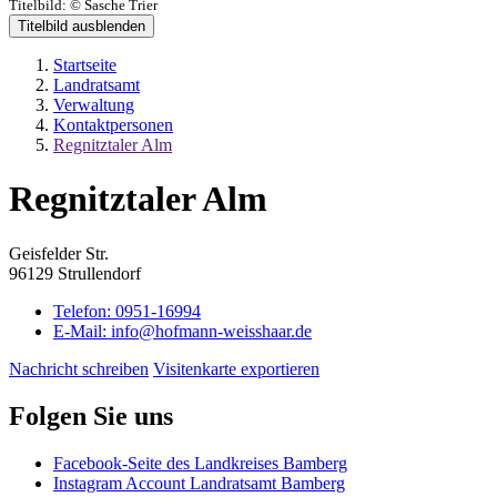
Titelbild:
© Sasche Trier
Titelbild ausblenden
Startseite
Landratsamt
Verwaltung
Kontaktpersonen
Regnitztaler Alm
Regnitztaler Alm
Geisfelder Str.
96129 Strullendorf
Telefon:
0951-16994
E-Mail:
info@hofmann-weisshaar.de
Nachricht schreiben
Visitenkarte exportieren
Folgen Sie uns
Facebook-Seite des Landkreises Bamberg
Instagram Account Landratsamt Bamberg