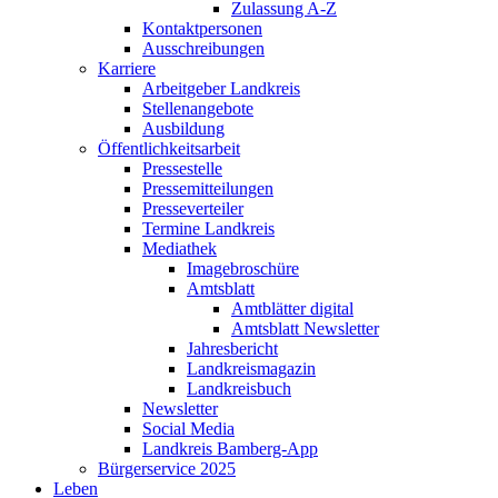
Zulassung A-Z
Kontaktpersonen
Ausschreibungen
Karriere
Arbeitgeber Landkreis
Stellenangebote
Ausbildung
Öffentlichkeitsarbeit
Pressestelle
Pressemitteilungen
Presseverteiler
Termine Landkreis
Mediathek
Imagebroschüre
Amtsblatt
Amtblätter digital
Amtsblatt Newsletter
Jahresbericht
Landkreismagazin
Landkreisbuch
Newsletter
Social Media
Landkreis Bamberg-App
Bürgerservice 2025
Leben