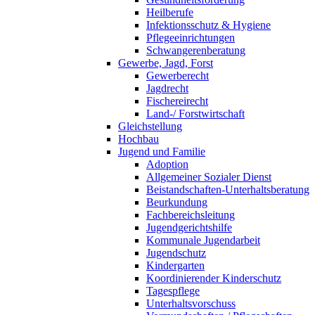
Heilberufe
Infektionsschutz & Hygiene
Pflegeeinrichtungen
Schwangerenberatung
Gewerbe, Jagd, Forst
Gewerberecht
Jagdrecht
Fischereirecht
Land-/ Forstwirtschaft
Gleichstellung
Hochbau
Jugend und Familie
Adoption
Allgemeiner Sozialer Dienst
Beistandschaften-Unterhaltsberatung
Beurkundung
Fachbereichsleitung
Jugendgerichtshilfe
Kommunale Jugendarbeit
Jugendschutz
Kindergarten
Koordinierender Kinderschutz
Tagespflege
Unterhaltsvorschuss