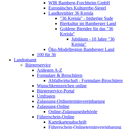
WIR Bamberg-Forchheim GmbH
Europäisches Kulturerbe-Siegel
Landkreisbier 36 Kreisla
"36 Kreisla" - bisherige Sude
Bierkultur im Bamberger Land
Goldene Bieridee für das "36
Kreisla"
Jubiläum - 10 Jahre "36
Kreisla"
Öko-Modellregion Bamberger Land
100 für 36
Landratsamt
Bürgerservice
Anliegen A-Z
Formulare & Broschüren
Abfallwirtschaft - Formulare-Broschüren
Wunschkennzeichen online
Bürgerservice-Portal
Umfragen
Zulassung-Onlineterminvereinbarung
Zulassung-Online
Online-Zulassungsbehörde
Führerschein-Online
Karteikartenabschrift
Führerschein-Onlineterminvereinbarung