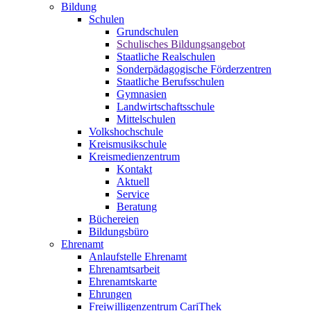
Bildung
Schulen
Grundschulen
Schulisches Bildungsangebot
Staatliche Realschulen
Sonderpädagogische Förderzentren
Staatliche Berufsschulen
Gymnasien
Landwirtschaftsschule
Mittelschulen
Volkshochschule
Kreismusikschule
Kreismedienzentrum
Kontakt
Aktuell
Service
Beratung
Büchereien
Bildungsbüro
Ehrenamt
Anlaufstelle Ehrenamt
Ehrenamtsarbeit
Ehrenamtskarte
Ehrungen
Freiwilligenzentrum CariThek