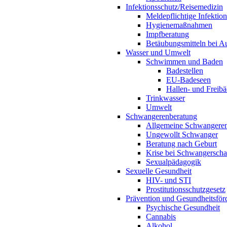
Infektionsschutz/Reisemedizin
Meldepflichtige Infektio
Hygienemaßnahmen
Impfberatung
Betäubungsmitteln bei Au
Wasser und Umwelt
Schwimmen und Baden
Badestellen
EU-Badeseen
Hallen- und Freibä
Trinkwasser
Umwelt
Schwangerenberatung
Allgemeine Schwangeren
Ungewollt Schwanger
Beratung nach Geburt
Krise bei Schwangerscha
Sexualpädagogik
Sexuelle Gesundheit
HIV- und STI
Prostitutionsschutzgesetz
Prävention und Gesundheitsför
Psychische Gesundheit
Cannabis
Alkohol