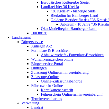
Europäisches Kulturerbe-Siegel
Landkreisbier 36 Kreisla
"36 Kreisla" - bisherige Sude
Bierkultur im Bamberger Land
Goldene Bieridee für das "36 Kreisla
Jubiläum - 10 Jahre "36 Kreisla
Öko-Modellregion Bamberger Land
100 für 36
Landratsamt
Bürgerservice
Anliegen A-Z
Formulare & Broschüren
Abfallwirtschaft - Formulare-Broschüren
Wunschkennzeichen online
Bürgerservice-Portal
Umfragen
Zulassung-Onlineterminvereinbarung
Zulassung-Online
Online-Zulassungsbehörde
Führerschein-Online
Karteikartenabschrift
Führerschein-Onlineterminvereinbarung
Terminvereinbarung
Verwaltung
Landrat