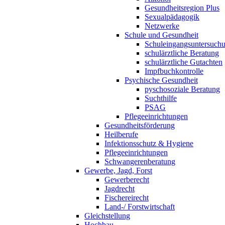
Gesundheitsregion Plus
Sexualpädagogik
Netzwerke
Schule und Gesundheit
Schuleingangsuntersuch
schulärztliche Beratung
schulärztliche Gutachten
Impfbuchkontrolle
Psychische Gesundheit
pyschosoziale Beratung
Suchthilfe
PSAG
Pflegeeinrichtungen
Gesundheitsförderung
Heilberufe
Infektionsschutz & Hygiene
Pflegeeinrichtungen
Schwangerenberatung
Gewerbe, Jagd, Forst
Gewerberecht
Jagdrecht
Fischereirecht
Land-/ Forstwirtschaft
Gleichstellung
Hochbau