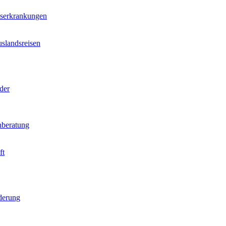
nserkrankungen
slandsreisen
der
beratung
ft
derung