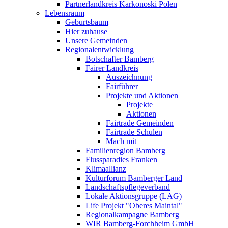
Partnerlandkreis Karkonoski Polen
Lebensraum
Geburtsbaum
Hier zuhause
Unsere Gemeinden
Regionalentwicklung
Botschafter Bamberg
Fairer Landkreis
Auszeichnung
Fairführer
Projekte und Aktionen
Projekte
Aktionen
Fairtrade Gemeinden
Fairtrade Schulen
Mach mit
Familienregion Bamberg
Flussparadies Franken
Klimaallianz
Kulturforum Bamberger Land
Landschaftspflegeverband
Lokale Aktionsgruppe (LAG)
Life Projekt "Oberes Maintal"
Regionalkampagne Bamberg
WIR Bamberg-Forchheim GmbH