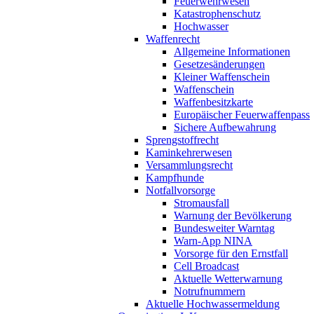
Feuerwehrwesen
Katastrophenschutz
Hochwasser
Waffenrecht
Allgemeine Informationen
Gesetzesänderungen
Kleiner Waffenschein
Waffenschein
Waffenbesitzkarte
Europäischer Feuerwaffenpass
Sichere Aufbewahrung
Sprengstoffrecht
Kaminkehrerwesen
Versammlungsrecht
Kampfhunde
Notfallvorsorge
Stromausfall
Warnung der Bevölkerung
Bundesweiter Warntag
Warn-App NINA
Vorsorge für den Ernstfall
Cell Broadcast
Aktuelle Wetterwarnung
Notrufnummern
Aktuelle Hochwassermeldung