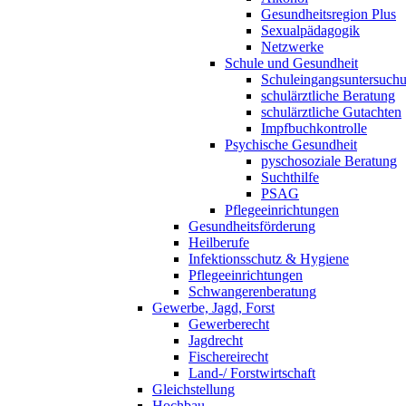
Gesundheitsregion Plus
Sexualpädagogik
Netzwerke
Schule und Gesundheit
Schuleingangsuntersuch
schulärztliche Beratung
schulärztliche Gutachten
Impfbuchkontrolle
Psychische Gesundheit
pyschosoziale Beratung
Suchthilfe
PSAG
Pflegeeinrichtungen
Gesundheitsförderung
Heilberufe
Infektionsschutz & Hygiene
Pflegeeinrichtungen
Schwangerenberatung
Gewerbe, Jagd, Forst
Gewerberecht
Jagdrecht
Fischereirecht
Land-/ Forstwirtschaft
Gleichstellung
Hochbau