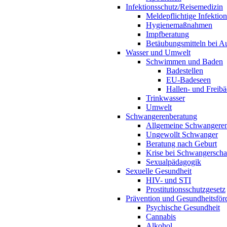
Infektionsschutz/Reisemedizin
Meldepflichtige Infektio
Hygienemaßnahmen
Impfberatung
Betäubungsmitteln bei Au
Wasser und Umwelt
Schwimmen und Baden
Badestellen
EU-Badeseen
Hallen- und Freibä
Trinkwasser
Umwelt
Schwangerenberatung
Allgemeine Schwangeren
Ungewollt Schwanger
Beratung nach Geburt
Krise bei Schwangerscha
Sexualpädagogik
Sexuelle Gesundheit
HIV- und STI
Prostitutionsschutzgesetz
Prävention und Gesundheitsför
Psychische Gesundheit
Cannabis
Alkohol