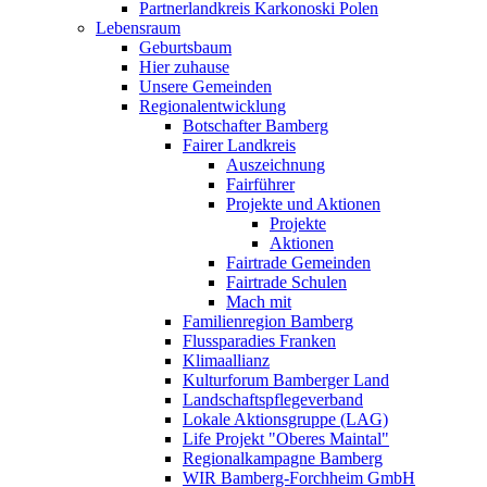
Partnerlandkreis Karkonoski Polen
Lebensraum
Geburtsbaum
Hier zuhause
Unsere Gemeinden
Regionalentwicklung
Botschafter Bamberg
Fairer Landkreis
Auszeichnung
Fairführer
Projekte und Aktionen
Projekte
Aktionen
Fairtrade Gemeinden
Fairtrade Schulen
Mach mit
Familienregion Bamberg
Flussparadies Franken
Klimaallianz
Kulturforum Bamberger Land
Landschaftspflegeverband
Lokale Aktionsgruppe (LAG)
Life Projekt "Oberes Maintal"
Regionalkampagne Bamberg
WIR Bamberg-Forchheim GmbH