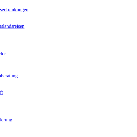
nserkrankungen
slandsreisen
der
beratung
ft
derung