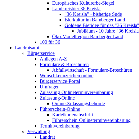
Europäisches Kulturerbe-Siegel
Landkreisbier 36 Kreisla
"36 Kreisla" - bisherige Sude
Bierkultur im Bamberger Land
Goldene Bieridee für das "36 Kreisla
Jubiläum - 10 Jahre "36 Kreisla
Öko-Modellregion Bamberger Land
100 für 36
Landratsamt
Bürgerservice
Anliegen A-Z
Formulare & Broschüren
Abfallwirtschaft - Formulare-Broschüren
Wunschkennzeichen online
Bürgerservice-Portal
Umfragen
Zulassung-Onlineterminvereinbarung
Zulassung-Online
Online-Zulassungsbehörde
Führerschein-Online
Karteikartenabschrift
Führerschein-Onlineterminvereinbarung
Terminvereinbarung
Verwaltung
Landrat