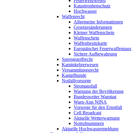
Feuerwehrwesen
Katastrophenschutz
Hochwasser
Waffenrecht
Allgemeine Informationen
Gesetzesänderungen
Kleiner Waffenschein
Waffenschein
Waffenbesitzkarte
Europäischer Feuerwaffenpass
Sichere Aufbewahrung
Sprengstoffrecht
Kaminkehrerwesen
Versammlungsrecht
Kampfhunde
Notfallvorsorge
Stromausfall
Warnung der Bevölkerung
Bundesweiter Warntag
Warn-App NINA
Vorsorge für den Ernstfall
Cell Broadcast
Aktuelle Wetterwarnung
Notrufnummern
Aktuelle Hochwassermeldung