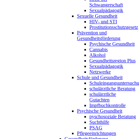
Schwangerschaft
Sexualpädagogik
Sexuelle Gesundheit
HIV- und STI
Prostitutionsschutzgesetz
Prävention und
Gesundheitsförderung
Psychische Gesundheit
Cannabis
Alkohol
Gesundheitsregion Plus
Sexualpädagogik
Netzwerke
Schule und Gesundheit
Schuleingangsuntersuch
schulärztliche Beratung
schulärztliche
Gutachten
Impfbuchkontrolle
Psychische Gesundheit
pyschosoziale Beratung
Suchthilfe
PSAG
Pflegeeinrichtungen
Gesundheitsförderung