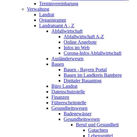
Terminvereinbarung
Verwaltung
Landrat
Organigramm
Landratsamt A - Z
Abfallwirtschaft
Abfallwirtschaft A-Z
Online Angebote
Infos im Web
Corona-Infos Abfallwirtschaft
Ausländerwesen
Bauen
Bauen - Bayern Portal
Bauen im Landkreis Bamberg
Digitaler Bauantrag
Büro Landrat
Datenschutzstelle
Finanzen
Führerscheinstelle
Gesundheitswesen
Badegewässer
Gesundheitswesen
Beruf und Gesundheit
Gutachten
Lebensmittel