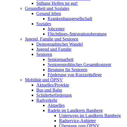
Stiftung Helfen tut gut!
Gesundheit und Soziales
Gesund leben
Krankenhausgesellschaft
Soziales
Jobcenter
Flüchtlings-/Integrationsberatung
Jugend, Familie und Senioren
Demographischer Wandel
Jugend und Familie
Senioren
Seniorenarbeit
Seniorenpolitisches Gesamtkonzept
Beratung für Senioren
Förderung von Kurzzeitpflege
Mobilität und ÖPNV
Aktuelles/Projekte
Bus und Bahn
Schülerbeförderung
Radverkehr
Aktuelles
Radeln im Landkreis Bamberg
Unterwegs im Landkreis Bamberg
Radservice-Anbieter
Übergang zum ÖPNV