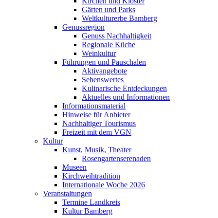
Kirchen und Klöster
Gärten und Parks
Weltkulturerbe Bamberg
Genussregion
Genuss Nachhaltigkeit
Regionale Küche
Weinkultur
Führungen und Pauschalen
Aktivangebote
Sehenswertes
Kulinarische Entdeckungen
Aktuelles und Informationen
Informationsmaterial
Hinweise für Anbieter
Nachhaltiger Tourismus
Freizeit mit dem VGN
Kultur
Kunst, Musik, Theater
Rosengartenserenaden
Museen
Kirchweihtradition
Internationale Woche 2026
Veranstaltungen
Termine Landkreis
Kultur Bamberg