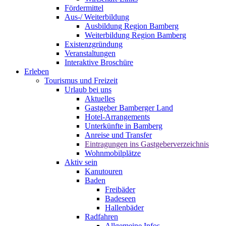
Fördermittel
Aus-/ Weiterbildung
Ausbildung Region Bamberg
Weiterbildung Region Bamberg
Existenzgründung
Veranstaltungen
Interaktive Broschüre
Erleben
Tourismus und Freizeit
Urlaub bei uns
Aktuelles
Gastgeber Bamberger Land
Hotel-Arrangements
Unterkünfte in Bamberg
Anreise und Transfer
Eintragungen ins Gastgeberverzeichnis
Wohnmobilplätze
Aktiv sein
Kanutouren
Baden
Freibäder
Badeseen
Hallenbäder
Radfahren
Allgemeine Infos