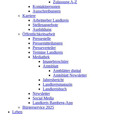
Zulassung A-Z
Kontaktpersonen
Ausschreibungen
Karriere
Arbeitgeber Landkreis
Stellenangebote
Ausbildung
Öffentlichkeitsarbeit
Pressestelle
Pressemitteilungen
Presseverteiler
Termine Landkreis
Mediathek
Imagebroschüre
Amtsblatt
Amtblätter digital
Amtsblatt Newsletter
Jahresbericht
Landkreismagazin
Landkreisbuch
Newsletter
Social Media
Landkreis Bamberg-App
Bürgerservice 2025
Leben