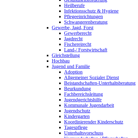
Heilberufe
Infektionsschutz & Hygiene
Pflegeeinrichtungen
Schwangerenberatung
Gewerbe, Jagd, Forst
Gewerberecht
Jagdrecht
Fischereirecht
Land-/ Forstwirtschaft
Gleichstellung
Hochbau
Jugend und Familie
Adoption
Allgemeiner Sozialer Dienst
Beistandschaften-Unterhaltsberatung
Beurkundung
Fachbereichsleitung
Jugendgerichtshilfe
Kommunale Jugendarbeit
Jugendschutz
Kindergarten
Koordinierender Kinderschutz
Tagespflege
Unterhaltsvorschuss