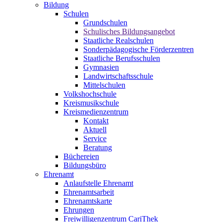
Bildung
Schulen
Grundschulen
Schulisches Bildungsangebot
Staatliche Realschulen
Sonderpädagogische Förderzentren
Staatliche Berufsschulen
Gymnasien
Landwirtschaftsschule
Mittelschulen
Volkshochschule
Kreismusikschule
Kreismedienzentrum
Kontakt
Aktuell
Service
Beratung
Büchereien
Bildungsbüro
Ehrenamt
Anlaufstelle Ehrenamt
Ehrenamtsarbeit
Ehrenamtskarte
Ehrungen
Freiwilligenzentrum CariThek