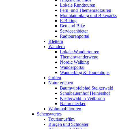
Lokale Rundtouren
Fern- und Themenradtouren
Mountainbiking und Bikeparks
E-Biking
Bett and Bike
Serviceanbieter
Radtourenportal
Klettern
Wandern
Lokale Wandertouren
Themenwanderwege
Nordic Walking
Wanderportal
Wanderblog & Tourentipps
Golfen
Natur erleben
Baumwipfelpfad Steigerwald
Schulbauernhof Heinershof
Kletterwald in Veilbronn
Naturentecker
Wohnmobiltouren
Sehenswertes
Tourismusfilm
Burgen und Schlösser