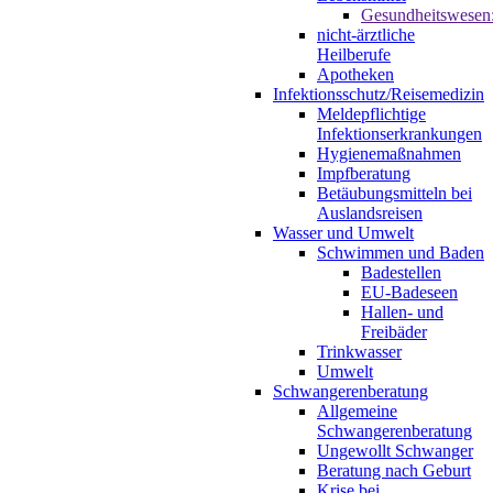
Gesundheitswesen
nicht-ärztliche
Heilberufe
Apotheken
Infektionsschutz/Reisemedizin
Meldepflichtige
Infektionserkrankungen
Hygienemaßnahmen
Impfberatung
Betäubungsmitteln bei
Auslandsreisen
Wasser und Umwelt
Schwimmen und Baden
Badestellen
EU-Badeseen
Hallen- und
Freibäder
Trinkwasser
Umwelt
Schwangerenberatung
Allgemeine
Schwangerenberatung
Ungewollt Schwanger
Beratung nach Geburt
Krise bei