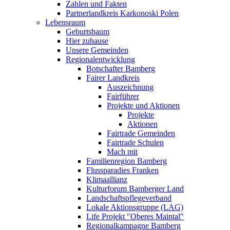
Zahlen und Fakten
Partnerlandkreis Karkonoski Polen
Lebensraum
Geburtsbaum
Hier zuhause
Unsere Gemeinden
Regionalentwicklung
Botschafter Bamberg
Fairer Landkreis
Auszeichnung
Fairführer
Projekte und Aktionen
Projekte
Aktionen
Fairtrade Gemeinden
Fairtrade Schulen
Mach mit
Familienregion Bamberg
Flussparadies Franken
Klimaallianz
Kulturforum Bamberger Land
Landschaftspflegeverband
Lokale Aktionsgruppe (LAG)
Life Projekt "Oberes Maintal"
Regionalkampagne Bamberg