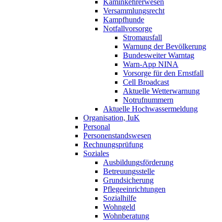
Kaminkehrerwesen
Versammlungsrecht
Kampfhunde
Notfallvorsorge
Stromausfall
Warnung der Bevölkerung
Bundesweiter Warntag
Warn-App NINA
Vorsorge für den Ernstfall
Cell Broadcast
Aktuelle Wetterwarnung
Notrufnummern
Aktuelle Hochwassermeldung
Organisation, IuK
Personal
Personenstandswesen
Rechnungsprüfung
Soziales
Ausbildungsförderung
Betreuungsstelle
Grundsicherung
Pflegeeinrichtungen
Sozialhilfe
Wohngeld
Wohnberatung