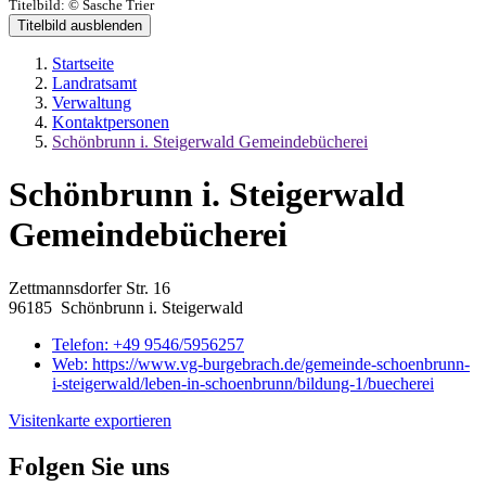
Titelbild:
© Sasche Trier
Titelbild ausblenden
Startseite
Landratsamt
Verwaltung
Kontaktpersonen
Schönbrunn i. Steigerwald Gemeindebücherei
Schönbrunn i. Steigerwald
Gemeindebücherei
Zettmannsdorfer Str. 16
96185 Schönbrunn i. Steigerwald
Telefon:
+49 9546/5956257
Web:
https://www.vg-burgebrach.de/gemeinde-schoenbrunn-
i-steigerwald/leben-in-schoenbrunn/bildung-1/buecherei
Visitenkarte exportieren
Folgen Sie uns