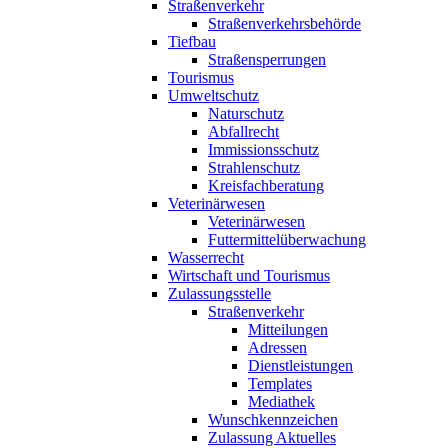
Straßenverkehr
Straßenverkehrsbehörde
Tiefbau
Straßensperrungen
Tourismus
Umweltschutz
Naturschutz
Abfallrecht
Immissionsschutz
Strahlenschutz
Kreisfachberatung
Veterinärwesen
Veterinärwesen
Futtermittelüberwachung
Wasserrecht
Wirtschaft und Tourismus
Zulassungsstelle
Straßenverkehr
Mitteilungen
Adressen
Dienstleistungen
Templates
Mediathek
Wunschkennzeichen
Zulassung Aktuelles