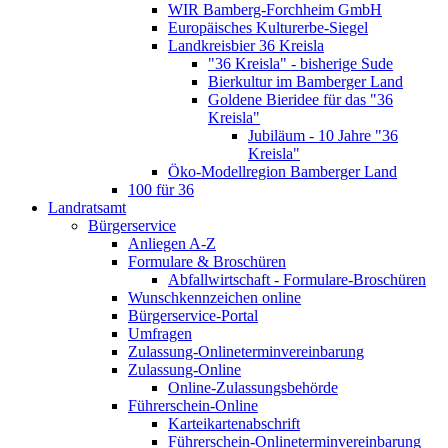
WIR Bamberg-Forchheim GmbH
Europäisches Kulturerbe-Siegel
Landkreisbier 36 Kreisla
"36 Kreisla" - bisherige Sude
Bierkultur im Bamberger Land
Goldene Bieridee für das "36
Kreisla"
Jubiläum - 10 Jahre "36
Kreisla"
Öko-Modellregion Bamberger Land
100 für 36
Landratsamt
Bürgerservice
Anliegen A-Z
Formulare & Broschüren
Abfallwirtschaft - Formulare-Broschüren
Wunschkennzeichen online
Bürgerservice-Portal
Umfragen
Zulassung-Onlineterminvereinbarung
Zulassung-Online
Online-Zulassungsbehörde
Führerschein-Online
Karteikartenabschrift
Führerschein-Onlineterminvereinbarung