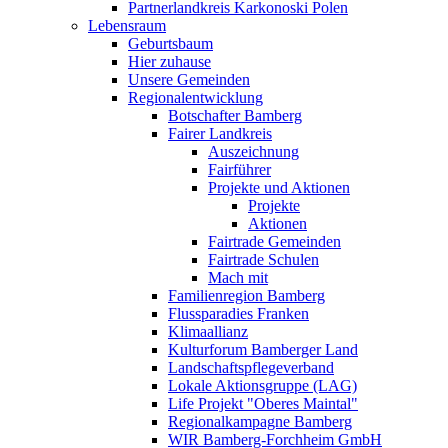
Partnerlandkreis Karkonoski Polen
Lebensraum
Geburtsbaum
Hier zuhause
Unsere Gemeinden
Regionalentwicklung
Botschafter Bamberg
Fairer Landkreis
Auszeichnung
Fairführer
Projekte und Aktionen
Projekte
Aktionen
Fairtrade Gemeinden
Fairtrade Schulen
Mach mit
Familienregion Bamberg
Flussparadies Franken
Klimaallianz
Kulturforum Bamberger Land
Landschaftspflegeverband
Lokale Aktionsgruppe (LAG)
Life Projekt "Oberes Maintal"
Regionalkampagne Bamberg
WIR Bamberg-Forchheim GmbH