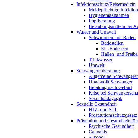
Infektionsschutz/Reisemedizin
Meldepflichtige Infektio
Hygienemaßnahmen
Impfberatung
Betäubungsmitteln bei Au
Wasser und Umwelt
Schwimmen und Baden
Badestellen
EU-Badeseen
Hallen- und Freibä
Trinkwasser
Umwelt
Schwangerenberatung
Allgemeine Schwangeren
Ungewollt Schwanger
Beratung nach Geburt
Krise bei Schwangerscha
Sexualpädagogik
Sexuelle Gesundheit
HIV- und STI
Prostitutionsschutzgesetz
Prävention und Gesundheitsför
Psychische Gesundheit
Cannabis
Alkohol