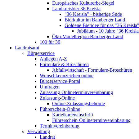
Europäisches Kulturerbe-Siegel
Landkreisbier 36 Kreisla
"36 Kreisla" - bisherige Sude
Bierkultur im Bamberger Land
Goldene Bieridee für das "36 Kreisla
Jubiläum - 10 Jahre "36 Kreisla
Öko-Modellregion Bamberger Land
100 für 36
Landratsamt
Bürgerservice
Anliegen A-Z
Formulare & Broschüren
Abfallwirtschaft - Formulare-Broschüren
Wunschkennzeichen online
Bürgerservice-Portal
Umfragen
Zulassung-Onlineterminvereinbarung
Zulassung-Online
Online-Zulassungsbehörde
Führerschein-Online
Karteikartenabschrift
Führerschein-Onlineterminvereinbarung
Terminvereinbarung
Verwaltung
Landrat