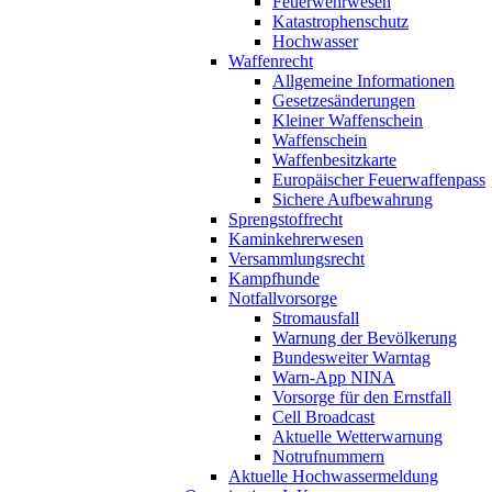
Feuerwehrwesen
Katastrophenschutz
Hochwasser
Waffenrecht
Allgemeine Informationen
Gesetzesänderungen
Kleiner Waffenschein
Waffenschein
Waffenbesitzkarte
Europäischer Feuerwaffenpass
Sichere Aufbewahrung
Sprengstoffrecht
Kaminkehrerwesen
Versammlungsrecht
Kampfhunde
Notfallvorsorge
Stromausfall
Warnung der Bevölkerung
Bundesweiter Warntag
Warn-App NINA
Vorsorge für den Ernstfall
Cell Broadcast
Aktuelle Wetterwarnung
Notrufnummern
Aktuelle Hochwassermeldung