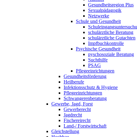
Gesundheitsregion Plus
Sexualpädagogik
Netzwerke
Schule und Gesundheit
Schuleingangsuntersuch
schulärztliche Beratung
schulärztliche Gutachten
Impfbuchkontrolle
Psychische Gesundheit
pyschosoziale Beratung
Suchthilfe
PSAG
Pflegeeinrichtungen
Gesundheitsförderung
Heilberufe
Infektionsschutz & Hygiene
Pflegeeinrichtungen
Schwangerenberatung
Gewerbe, Jagd, Forst
Gewerberecht
Jagdrecht
Fischereirecht
Land-/ Forstwirtschaft
Gleichstellung
Hochbau