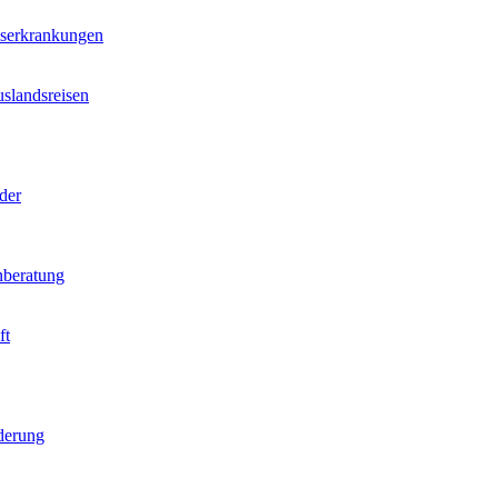
nserkrankungen
slandsreisen
der
beratung
ft
derung